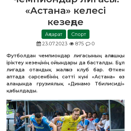
«Астана» келесі
кезеңде
Ақпарат
Спорт
23.07.2023
875
0
Футболдан чемпиондар лигасының алғашқы
іріктеу кезеңінің ойындары да басталды. Бұл
лигада отандық жалғыз клуб бар. Өткен
аптада сәрсенбінің сәтті күні «Астана» өз
алаңында грузиялық «Динамо Тбилисиді»
қабылдады.