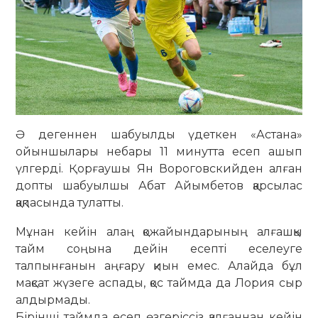
Ә дегеннен шабуылды үдеткен «Астана»
ойыншылары небары 11 минутта есеп ашып
үлгерді. Қорғаушы Ян Вороговскийден алған
допты шабуылшы Абат Айым­бетов қарсылас
қақпасында тулатты.
Мұнан кейін алаң қожайындарының алғашқы
тайм соңына дейін есепті еселеуге
талпынғанын аңғару қиын емес. Алайда бұл
мақсат жүзеге аспады, қос таймда да Лория сыр
алдырмады.
Бірінші таймда есеп өзгеріссіз қалғаннан кейін