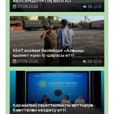
БЕЛСЕНДІЛІКТІҢ БЕЛГІСІ
07.08.2026
36
0
5547 әскери бөлімінде «Алғашқы
қызмет күні» іс-шарасы өтті
07.08.2026
29
0
Қаржылық сауаттылықты арттыруға
бағытталған кездесу өтті