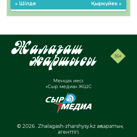
« Шілде
Қыркүйек »
16+
Меншік иесі:
«Сыр медиа» ЖШС
© 2026 . Zhalagash-zharshysy.kz ақпараттық
агенттігі.