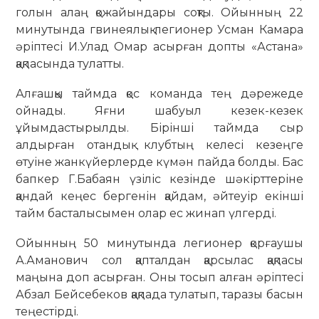
голын алаң қожайындары соқты. Ойынның 22
минутында гвинеялық легионер Усман Камара
әріптесі И.Улад Омар асырған допты «Астана»
қақпасында тулатты.
Алғашқы таймда қос команда тең дәрежеде
ойнады. Яғни шабуыл кезек-кезек
ұйымдастырылды. Бірінші таймда сыр
алдырған отандық клубтың келесі кезеңге
өтуіне жанкүйерлерде күмән пайда болды. Бас
бапкер Г.Бабаян үзіліс кезінде шәкірттеріне
қандай кеңес бер­генін қайдам, әйтеуір екінші
тайм басталысымен олар ес жинап үлгерді.
Ойынның 50 минутында легионер қорғаушы
А.Ама­нович сол қапталдан қарсылас қақпасы
маңына доп асырған. Оны тосып алған әріптесі
Абзал Бей­себеков қақпада тулатып, таразы басын
теңестірді.