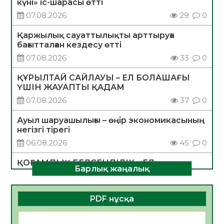
күні» іс-шарасы өтті
07.08.2026
29
0
Қаржылық сауаттылықты арттыруға
бағытталған кездесу өтті
07.08.2026
33
0
ҚҰРЫЛТАЙ САЙЛАУЫ – ЕЛ БОЛАШАҒЫ
ҮШІН ЖАУАПТЫ ҚАДАМ
07.08.2026
37
0
Ауыл шаруашылығы – өңір экономикасының
негізгі тірегі
06.08.2026
45
0
ҚОҒАМДЫҚ БЕЛСЕНДІЛІК – ЕЛ
Барлық жаңалық
ДАМУЫНЫҢ НЕГІЗІ
06.08.2026
42
0
PDF нұсқа
ҚҰРЫЛТАЙ САЙЛАУЫ – БОЛАШАҚҚА
БАСТАР ЖАУАПТЫ ТАҢДАУ