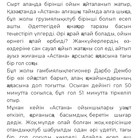
Сырт алаңда бірінші ойын қайталанып жатыр,
Қазақ­стан­да «Астана» алғашқы таймда алға шықса,
бұл жолы грузиялық клуб бірінші болып есеп
ашты. Әдет­тегідей қонақтар таразы басын
теңестіріп үлгерді. Әрі қарай қалай болады, ойын
өрнегі қалай өрбиді? Жанкүйерлердің өз-
өздеріне сан сауал қойып жатқаны сол еді, айтып
ауыз жиғанша «Астана» қарсылас қақ­пасына тағы
бір гол соқты.
Бұл жолы гамбиялық легионер Дарбо Дембо
бір өзі ойқастап барып, алаң қожайындарының
қақпасына доп тоғытты. Осыған дейінгі гол 50
минутта соғылса, бұл гол 51 минутта тіркеліп
отыр.
Мұнан кейін «Астана» ойыншылары уақыт
өткізіп, қорғанысқа басымдық беретін шығар
дедік. Жоқ, мүлде олай болған жоқ, керісінше
отандық клуб шабуылды одан әрі үдетіп, тағы
бір гол соғуды көздеді. Алайда есеп еш