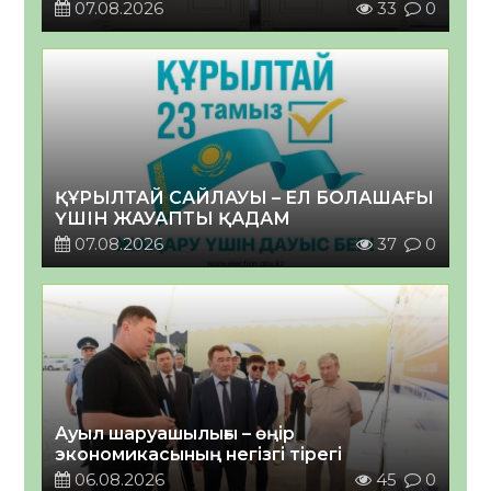
07.08.2026
33
0
ҚҰРЫЛТАЙ САЙЛАУЫ – ЕЛ БОЛАШАҒЫ
ҮШІН ЖАУАПТЫ ҚАДАМ
07.08.2026
37
0
Ауыл шаруашылығы – өңір
экономикасының негізгі тірегі
06.08.2026
45
0