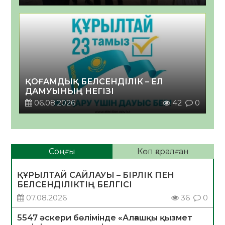
ҚОҒАМДЫҚ БЕЛСЕНДІЛІК – ЕЛ
ДАМУЫНЫҢ НЕГІЗІ
06.08.2026
42
0
Соңғы
Көп қаралған
ҚҰРЫЛТАЙ САЙЛАУЫ – БІРЛІК ПЕН
БЕЛСЕНДІЛІКТІҢ БЕЛГІСІ
07.08.2026
36
0
5547 әскери бөлімінде «Алғашқы қызмет