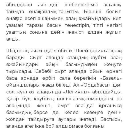
қабылдаған аяқ доп шеберлеріміз алғашқы
таймда қонақжайлық танытты. Бірінші болып
қонақтар есеп ашқанымен алаң қожайындары көп
ұзамай таразы басын теңестіріп, тіпті негізгі
уақыттың соңына дейін жеңісті қолдан жұлып
алды.
Шілденің аяғында «Тобыл» Швейцарияға қонаққа
барады. Сырт алаңда отандық клубты алаң
қожайындары айқын басымдықпен жеңуге
тырысады. Себебі сырт алаңда ойын өрнегі
басқа арнада өрбіп сала беретінін «Базель»
ойыншылары жақсы біледі. Ал «Ордабасы» дәл
сол күні өз алаңында «Легияны» қабылдайды.
Қазір бұл клубтың польшалық команданы өз
алаңында жеңіп, сырт алаңда қорғанысқа
басымдық берсе де, келесі кезеңге дейін
жолдан тайдыруға қауһары жетеді. Бастысы,
алаңда қателікке бой алдырмаса болғаны.