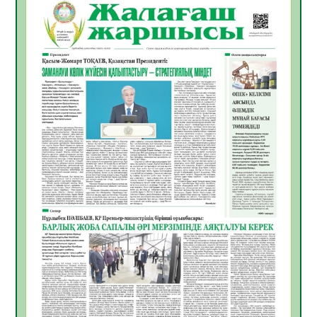
06.08.2026
44
0
Инфекциялық ауруларға қарсы иммундау
жұмыстарының тиімділігі
06.08.2026
47
0
Көкжөтел ауруы туралы
06.08.2026
43
0
АПВ вакцинасы туралы мәлімет
06.08.2026
42
0
Open Air: Қызылорда облысы полиция
департаменті 20 мыңнан астам
көрерменнің қауіпсіздігін қамтамасыз етті
06.08.2026
56
0
ҚЫЗЫЛОРДАДА «САНАЛЫ ҰРПАҚ –
ЖАРҚЫН БОЛАШАҚ» АТТЫ КЕҢЕЙТІЛГЕН
МӘЖІЛІС ӨТТІ
05.08.2026
56
0