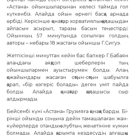
«Астана» ойыншыларынан келесі таймда гол
күткенбіз. Алайда ойын өрнегі басқа арнада
өрбіді. Керісінше қо­нақтар хорватиялық қақпашыдан
айласын асырып, та­разы басын теңестірді.
Ойынның 57 минутында соғылған голдың
авторы – небары 18 жастағы ойыншы Г.Сигуэ.
Жетпісінші минуттан кейін бас бапкер Г.Бабаян
алаңдағы аяқдоп шеберлерін тың
ойыншылармен ауыс­тырумен болды. Алаң
қожайындары жасаған оқтын-оқтын шабуылға
қарап, «бір өзгеріс болады» деген үміт пайда
болды. Алайда қонақтар қақпашысы сыр
алдырмады.
Бейсенбі күні «Астана» Грузияға қонаққа барды. Бі­
рінші ойынды соңына дейін тамашалаған жан­
күйерлерде отандық клубтың жеңетініне күмән
болмады. Алайда қарымта кездесудің алғашқы