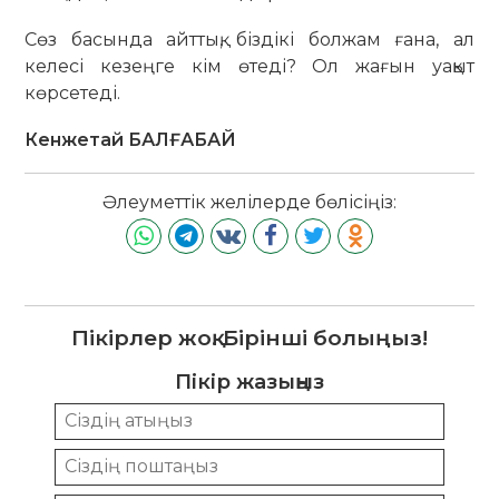
Сөз басында айттық, біздікі болжам ғана, ал
келесі кезеңге кім өтеді? Ол жағын уақыт
көрсетеді.
Кенжетай БАЛҒАБАЙ
Әлеуметтік желілерде бөлісіңіз:
Пікірлер жоқ. Бірінші болыңыз!
Пікір жазыңыз