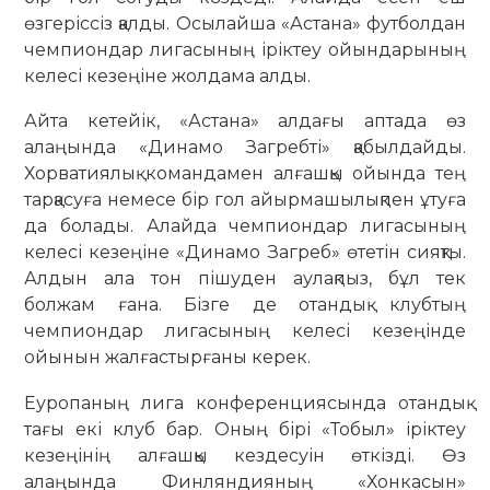
өзгеріссіз қалды. Осылайша «Астана» футболдан
чемпиондар лигасының іріктеу ойындарының
келесі кезеңіне жолдама алды.
Айта кетейік, «Астана» алдағы аптада өз
алаңында «Динамо Загребті» қабылдайды.
Хорватиялық коман­дамен алғашқы ойында тең
тарқасуға немесе бір гол айырмашылықпен ұтуға
да болады. Алайда чемпиондар лигасының
келесі кезеңіне «Динамо Загреб» өтетін сияқты.
Алдын ала тон пішуден аулақпыз, бұл тек
болжам ғана. Бізге де отандық клубтың
чемпиондар лигасының келесі кезеңінде
ойынын жалғастырғаны керек.
Еуропаның лига конференциясында отандық
тағы екі клуб бар. Оның бірі «Тобыл» іріктеу
кезеңінің алғашқы кездесуін өткізді. Өз
алаңында Финляндияның «Хонкасын»