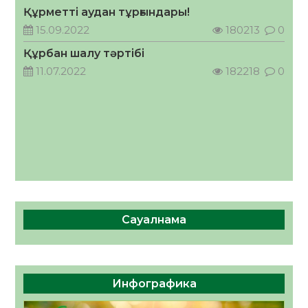
Құрметті аудан тұрғындары!
ӘРБІР ДАУЫС – ҚОҒАМ ДАМУЫНА
15.09.2022
180213
0
ҚОСЫЛҒАН ҮЛЕС
Құрбан шалу тәртібі
05.08.2026
39
0
11.07.2022
182218
0
Сауалнама
Инфографика