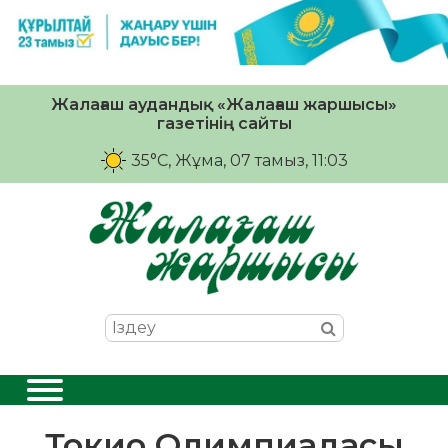
Жалағаш аудандық «Жалағаш жаршысы»
газетінің сайты
35°C
, Жұма, 07 тамыз, 11:03
Токио Олимпиадасы