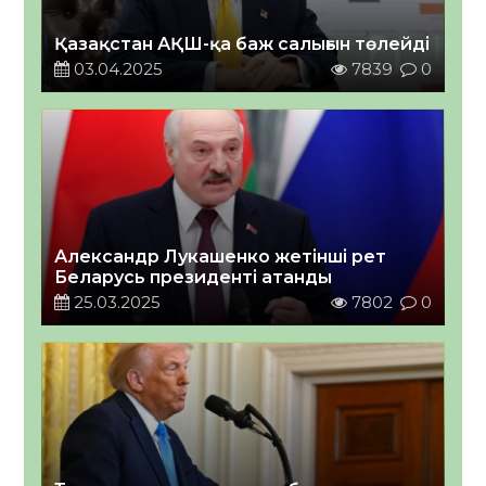
Қазақстан АҚШ-қа баж салығын төлейді
03.04.2025
7839
0
Александр Лукашенко жетінші рет
Беларусь президенті атанды
25.03.2025
7802
0