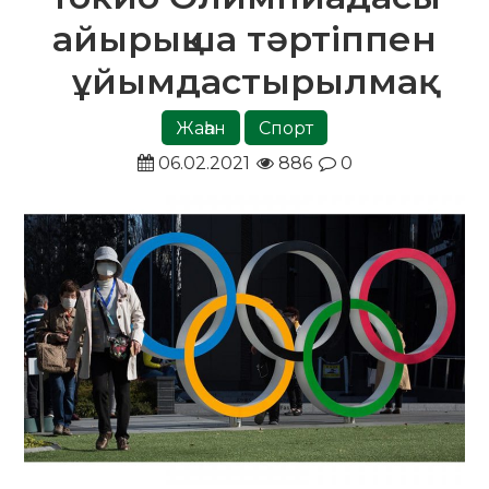
айырықша тәртіппен
ұйымдастырылмақ
Жаһан
Спорт
06.02.2021
886
0