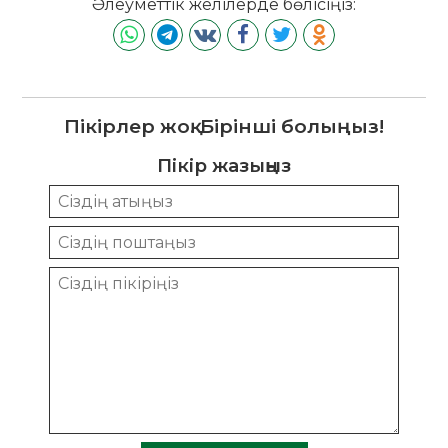
Әлеуметтік желілерде бөлісіңіз:
Пікірлер жоқ. Бірінші болыңыз!
Пікір жазыңыз