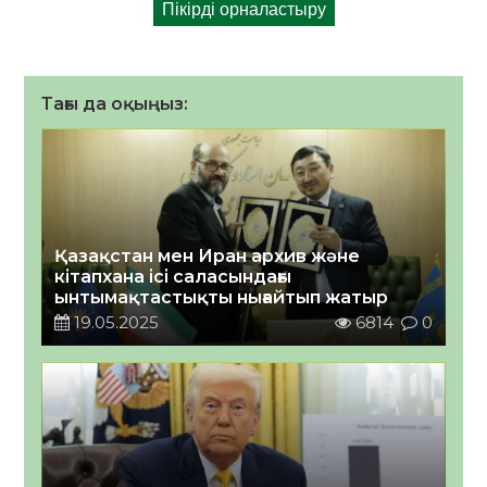
Тағы да оқыңыз:
Қазақстан мен Иран архив және
кітапхана ісі саласындағы
ынтымақтастықты нығайтып жатыр
19.05.2025
6814
0