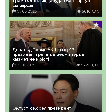
Трамп ядролық қарудан бас тартуға
шақырды
07.03.2025
5016
0
Дональд Трамп АҚШ-тың 47-
президенті ретінде ресми түрде
қызметіне кірісті
21.01.2025
5228
0
Оңтүстік Корея президенті