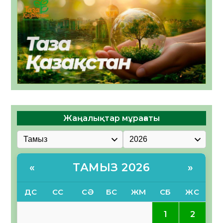
Жаңалықтар мұрағаты
ТАМЫЗ 2026
«
»
ДС
СС
СӘ
БС
ЖМ
СБ
ЖС
1
2