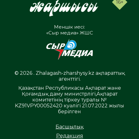
16+
Меншік иесі:
«Сыр медиа» ЖШС
© 2026 . Zhalagash-zharshysy.kz ақпараттық
агенттігі.
Қазақстан Республикасы Ақпарат және
Қоғамдық даму министрлігі,Ақпарат
комитетінің тіркеу туралы №
KZ91VPY00052420 куәлігі 21.07.2022 жылы
берілген
Басшылық
Редакция