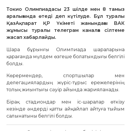
Токио Олимпиадасы 23 шілде мен 8 тамыз
аралығында өтеді деп күтілуде. Бұл туралы
ҚазАқпарат ҚР Үкіметі жанындағы ВАК
жұмысы туралы телеграм каналға сілтеме
жасап хабарлайды.
Шара бұрынғы Олимпиада шараларына
қарағанда мүлдем өзгеше болатындығы белгілі
болды.
Көрермендер, спортшылар мен
делегациялардың жүріс-тұрыс ережелерінің
толық жиынтығы сәуір айында жарияланады.
Бірақ стадиондар мен іс-шаралар өткізу
кезінде әндерді қатты айқайлап айтуға тыйым
салынатыны белгілі болды.