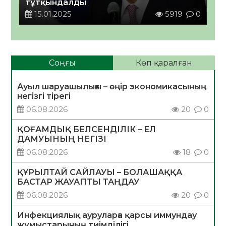
тұтқындалды
15.01.2025
5919
0
Соңғы
Көп қаралған
Ауыл шаруашылығы – өңір экономикасының
негізгі тірегі
06.08.2026
20
0
ҚОҒАМДЫҚ БЕЛСЕНДІЛІК – ЕЛ
ДАМУЫНЫҢ НЕГІЗІ
06.08.2026
18
0
ҚҰРЫЛТАЙ САЙЛАУЫ – БОЛАШАҚҚА
БАСТАР ЖАУАПТЫ ТАҢДАУ
06.08.2026
20
0
Инфекциялық ауруларға қарсы иммундау
жұмыстарының тиімділігі