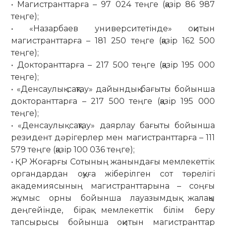
• Магистранттарға – 97 024 теңге (қазір 86 987
теңге);
• «Назарбаев университетінде» оқитын
магистранттарға – 181 250 теңге (қазір 162 500
теңге);
• Докторанттарға – 217 500 теңге (қазір 195 000
теңге);
• «Денсаулық сақтау» дайындық бағыты бойынша
докторанттарға – 217 500 теңге (қазір 195 000
теңге);
• «Денсаулық сақтау» даярлау бағыты бойынша
резидент дәрігерлер мен магистранттарға – 111
579 теңге (қазір 100 036 теңге);
• ҚР Жоғарғы Сотының жанындағы мемлекеттік
органдардан оқуға жіберілген сот төрелігі
академиясының магистранттарына – соңғы
жұмыс орны бойынша лауазымдық жалақы
деңгейінде, бірақ мемлекеттік білім беру
тапсырысы бойынша оқитын магистранттар