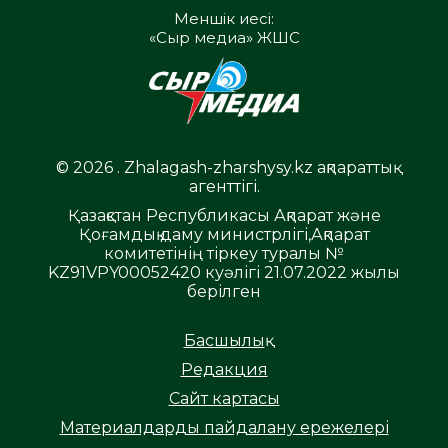
Меншік иесі:
«Сыр медиа» ЖШС
© 2026 . Zhalagash-zharshysy.kz ақпараттық
агенттігі.
Қазақстан Республикасы Ақпарат және
Қоғамдық даму министрлігі,Ақпарат
комитетінің тіркеу туралы №
KZ91VPY00052420 куәлігі 21.07.2022 жылы
берілген
Басшылық
Редакция
Сайт картасы
Материалдарды пайдалану ережелері