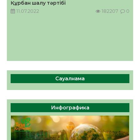
Құрбан шалу тәртібі
05.08.2026
36
0
11.07.2022
182207
0
Сауалнама
Инфографика