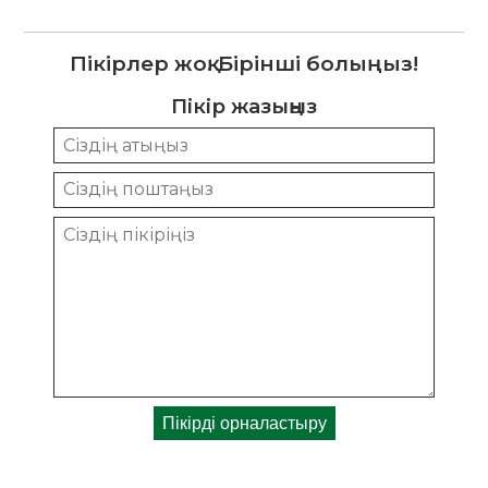
Пікірлер жоқ. Бірінші болыңыз!
Пікір жазыңыз