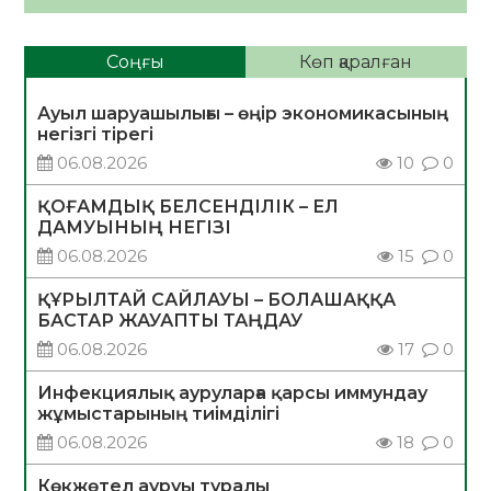
Соңғы
Көп қаралған
Ауыл шаруашылығы – өңір экономикасының
негізгі тірегі
06.08.2026
10
0
ҚОҒАМДЫҚ БЕЛСЕНДІЛІК – ЕЛ
ДАМУЫНЫҢ НЕГІЗІ
06.08.2026
15
0
ҚҰРЫЛТАЙ САЙЛАУЫ – БОЛАШАҚҚА
БАСТАР ЖАУАПТЫ ТАҢДАУ
06.08.2026
17
0
Инфекциялық ауруларға қарсы иммундау
жұмыстарының тиімділігі
06.08.2026
18
0
Көкжөтел ауруы туралы