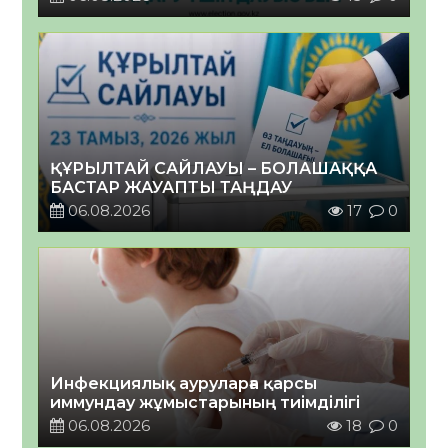
ҚҰРЫЛТАЙ САЙЛАУЫ – БОЛАШАҚҚА
БАСТАР ЖАУАПТЫ ТАҢДАУ
06.08.2026
17
0
Инфекциялық ауруларға қарсы
иммундау жұмыстарының тиімділігі
06.08.2026
18
0