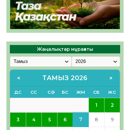
Жаңалықтар мұрағаты
ТАМЫЗ 2026
«
»
ДС
СС
СӘ
БС
ЖМ
СБ
ЖС
1
2
7
3
4
5
6
8
9