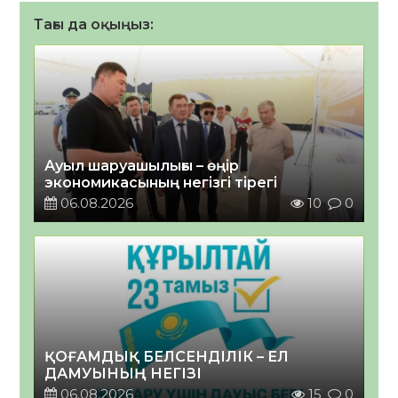
Тағы да оқыңыз:
Ауыл шаруашылығы – өңір
экономикасының негізгі тірегі
06.08.2026
10
0
ҚОҒАМДЫҚ БЕЛСЕНДІЛІК – ЕЛ
ДАМУЫНЫҢ НЕГІЗІ
06.08.2026
15
0