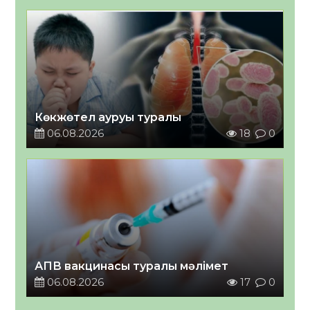
Көкжөтел ауруы туралы
06.08.2026
18
0
АПВ вакцинасы туралы мәлімет
06.08.2026
17
0