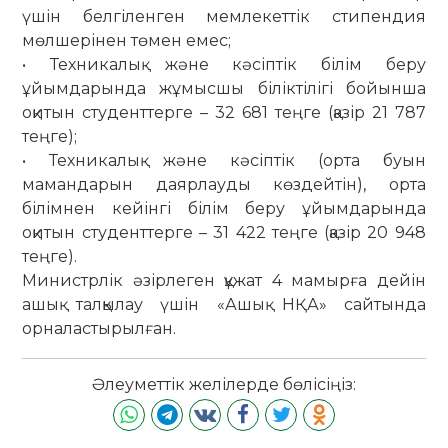
үшін белгіленген мемлекеттік стипендия
мөлшерінен төмен емес;
• Техникалық және кәсіптік білім беру
ұйымдарында жұмысшы біліктілігі бойынша
оқитын студенттерге – 32 681 теңге (қазір 21 787
теңге);
• Техникалық және кәсіптік (орта буын
мамандарын даярлауды көздейтін), орта
білімнен кейінгі білім беру ұйымдарында
оқитын студенттерге – 31 422 теңге (қазір 20 948
теңге).
Министрлік әзірлеген құжат 4 мамырға дейін
ашық талқылау үшін «Ашық НҚА» сайтында
орналастырылған.
Әлеуметтік желілерде бөлісіңіз: