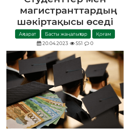
магистранттардың
шәкіртақысы өседі
Ақпарат
Басты жаңалықтар
Қоғам
20.04.2023
551
0