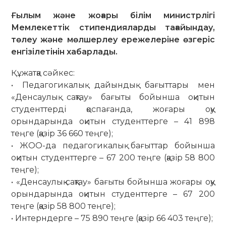
Ғылым және жоғары білім министрлігі
Мемлекеттік стипендияларды тағайындау,
төлеу және мөлшерлеу ережелеріне өзгеріс
енгізілетінін хабарлады.
Құжатқа сәйкес:
• Педагогикалық дайындық бағыттары мен
«Денсаулық сақтау» бағыты бойынша оқитын
студенттерді қоспағанда, жоғары оқу
орындарында оқитын студенттерге – 41 898
теңге (қазір 36 660 теңге);
• ЖОО-да педагогикалық бағыттар бойынша
оқитын студенттерге – 67 200 теңге (қазір 58 800
теңге);
• «Денсаулық сақтау» бағыты бойынша жоғары оқу
орындарында оқитын студенттерге – 67 200
теңге (қазір 58 800 теңге);
• Интерндерге – 75 890 теңге (қазір 66 403 теңге);