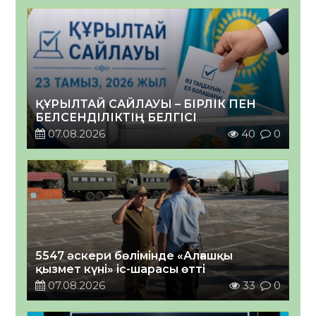
ҚҰРЫЛТАЙ САЙЛАУЫ – БІРЛІК ПЕН
БЕЛСЕНДІЛІКТІҢ БЕЛГІСІ
07.08.2026
40
0
5547 әскери бөлімінде «Алғашқы
қызмет күні» іс-шарасы өтті
07.08.2026
33
0