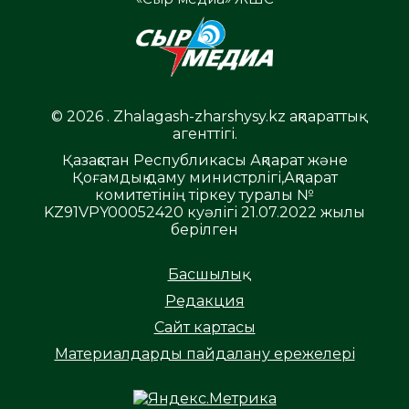
© 2026 . Zhalagash-zharshysy.kz ақпараттық
агенттігі.
Қазақстан Республикасы Ақпарат және
Қоғамдық даму министрлігі,Ақпарат
комитетінің тіркеу туралы №
KZ91VPY00052420 куәлігі 21.07.2022 жылы
берілген
Басшылық
Редакция
Сайт картасы
Материалдарды пайдалану ережелері