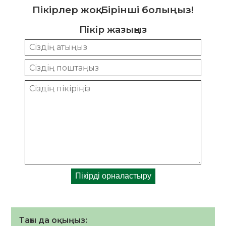
Пікірлер жоқ. Бірінші болыңыз!
Пікір жазыңыз
Тағы да оқыңыз: