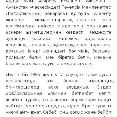
Аудан әкімі Асқарбек Есжанов Тәжікстан –
Ауғанстан учаскесіндегі Тәуелсіз Мемлекеттер
Достастығының шекарасын қорғауды күшейту
жөніндегі мемлекетаралық шарттар мен
келісімдерге сәйкес міндеттерін орындаған
әскери қызметшілермен кездесті. Кездесуге
аудандық мәслихат хатшысы, ардагерлер
кеңесінің төрағасы, қоғамдық кеңес төрағасы,
қорғаныс істері жөніндегі бөлімінің бастығы,
полиция бөлімі мен бірқатар бөлім, мекеме
басшылары және ауыл әкімдері қатысты.
«Бүгін біз 1995 жылғы 7 сәуірде Тәжік-ауған
шекарасында қаза болған қазақстандық
бітімгершілерді еске алудамыз. Сіздер
әрқайсыларыңыз өліммен бетпе-бет келіп,
қасқайып тұрып, өз әскери борыштарыңызды
лайықты түрде орындадыңыздар. Ерлік туралы
үнемі айту қажет. Себебі, оны соғыс және бейбіт