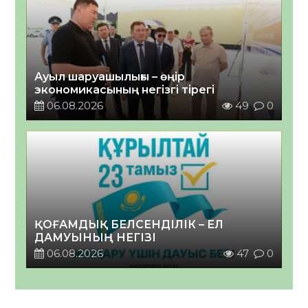
Ауыл шаруашылығы – өңір
экономикасының негізгі тірегі
06.08.2026
49
0
ҚОҒАМДЫҚ БЕЛСЕНДІЛІК – ЕЛ
ДАМУЫНЫҢ НЕГІЗІ
06.08.2026
47
0