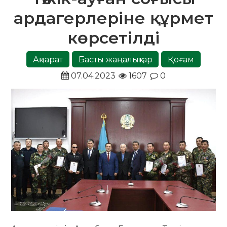
ардагерлеріне құрмет
көрсетілді
Ақпарат
Басты жаңалықтар
Қоғам
07.04.2023
1607
0