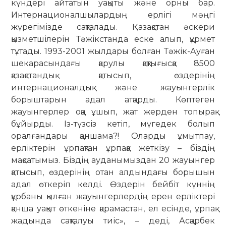
күндері айтатын уақыты және орны бар.
Интернационалшылардың ерлігі мәңгі
жүрегімізде сақталады. Қазақстан әскери
қызметшілерін Тәжікстанда еске алып, құрмет
тұтады. 1993-2001 жылдары болған Тәжік-Ауған
шекарасындағы қарулы қақтығысқа 8500
қазақстандық қатысып, өздерінің
интернационалдық және жауынгерлік
борыштарын адал атқарды. Көптеген
жауынгерлер оққа ұшып, жат жерден топырақ
бұйырды. Із-түзсіз кетіп, мүгедек болып
оралғандары қаншама?! Оларды ұмытпау,
ерліктерін ұрпақтан ұрпаққа жеткізу – біздің
мақсатымыз. Біздің ауданымыздан 20 жауынгер
қатысып, өздерінің отан алдындағы борышын
адал өткеріп келді. Өздерін бейбіт күннің
құрбаны қылған жауынгерлердің ерен ерліктері
қанша уақыт өткеніне қарамастан, ел есінде, ұрпақ
жадында сақталуы тиіс», – деді, Асқарбек