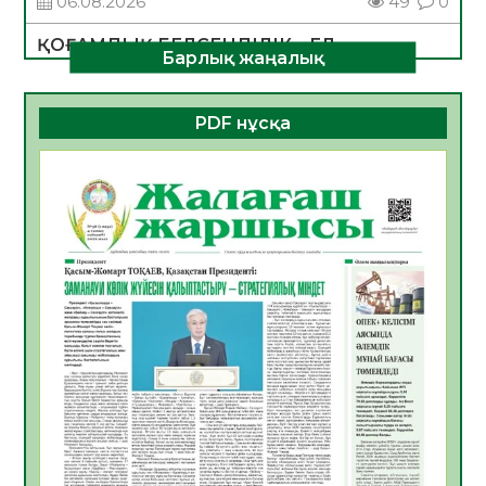
06.08.2026
49
0
ҚОҒАМДЫҚ БЕЛСЕНДІЛІК – ЕЛ
Барлық жаңалық
ДАМУЫНЫҢ НЕГІЗІ
06.08.2026
47
0
PDF нұсқа
ҚҰРЫЛТАЙ САЙЛАУЫ – БОЛАШАҚҚА
БАСТАР ЖАУАПТЫ ТАҢДАУ
06.08.2026
49
0
Инфекциялық ауруларға қарсы иммундау
жұмыстарының тиімділігі
06.08.2026
51
0
Көкжөтел ауруы туралы
06.08.2026
49
0
АПВ вакцинасы туралы мәлімет
06.08.2026
47
0
Open Air: Қызылорда облысы полиция
департаменті 20 мыңнан астам