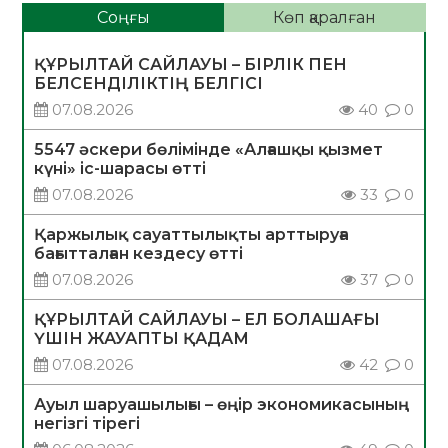
Соңғы
Көп қаралған
ҚҰРЫЛТАЙ САЙЛАУЫ – БІРЛІК ПЕН
БЕЛСЕНДІЛІКТІҢ БЕЛГІСІ
07.08.2026
40
0
5547 әскери бөлімінде «Алғашқы қызмет
күні» іс-шарасы өтті
07.08.2026
33
0
Қаржылық сауаттылықты арттыруға
бағытталған кездесу өтті
07.08.2026
37
0
ҚҰРЫЛТАЙ САЙЛАУЫ – ЕЛ БОЛАШАҒЫ
ҮШІН ЖАУАПТЫ ҚАДАМ
07.08.2026
42
0
Ауыл шаруашылығы – өңір экономикасының
негізгі тірегі