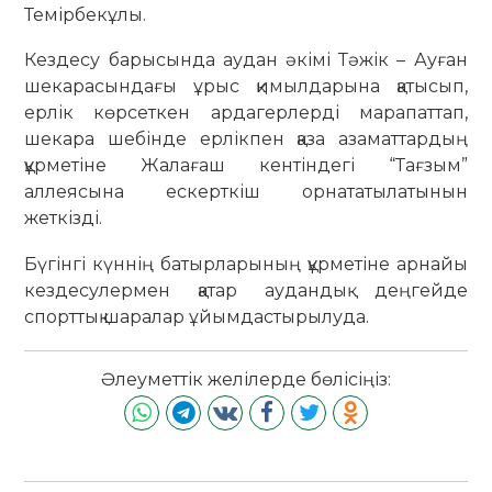
Темірбекұлы.
Кездесу барысында аудан әкімі Тәжік – Ауған
шекарасындағы ұрыс қимылдарына қатысып,
ерлік көрсеткен ардагерлерді марапаттап,
шекара шебінде ерлікпен қаза азаматтардың
құрметіне Жалағаш кентіндегі “Тағзым”
аллеясына ескерткіш орнататылатынын
жеткізді.
Бүгінгі күннің батырларының құрметіне арнайы
кездесулермен қатар аудандық деңгейде
спорттық шаралар ұйымдастырылуда.
Әлеуметтік желілерде бөлісіңіз: