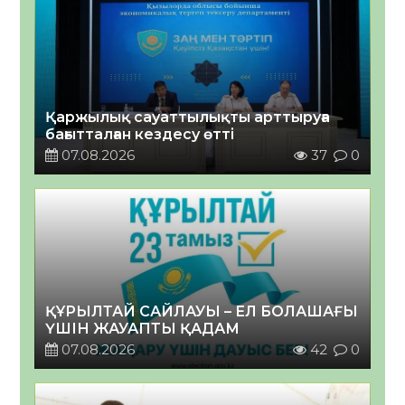
Қаржылық сауаттылықты арттыруға
бағытталған кездесу өтті
07.08.2026
37
0
ҚҰРЫЛТАЙ САЙЛАУЫ – ЕЛ БОЛАШАҒЫ
ҮШІН ЖАУАПТЫ ҚАДАМ
07.08.2026
42
0