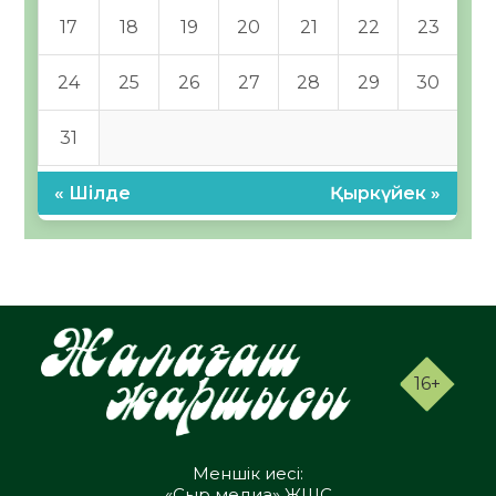
17
18
19
20
21
22
23
24
25
26
27
28
29
30
31
« Шілде
Қыркүйек »
16+
Меншік иесі:
«Сыр медиа» ЖШС