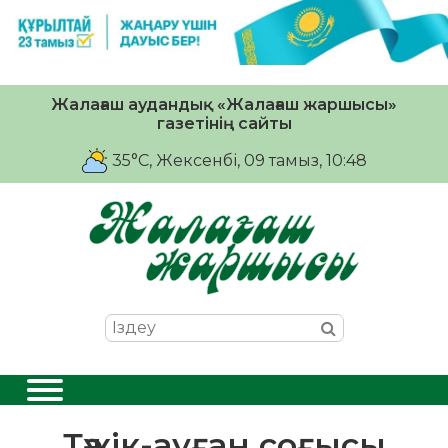
Жалағаш аудандық «Жалағаш жаршысы»
газетінің сайты
35°C
, Жексенбі, 09 тамыз, 10:48
Тәжік-ауған соғысы