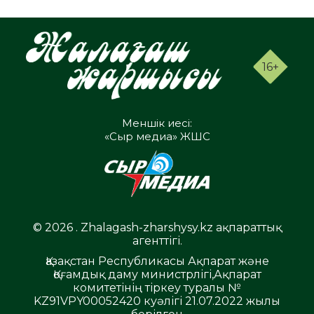
16+
Меншік иесі:
«Сыр медиа» ЖШС
© 2026 . Zhalagash-zharshysy.kz ақпараттық
агенттігі.
Қазақстан Республикасы Ақпарат және
Қоғамдық даму министрлігі,Ақпарат
комитетінің тіркеу туралы №
KZ91VPY00052420 куәлігі 21.07.2022 жылы