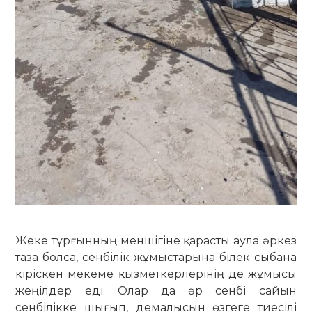
Жеке тұрғынның меншігіне қарасты аула әркез
таза болса, сенбілік жұ­мыс­тарына білек сыбана
кіріскен ме­кеме қызметкерлерінің де жұмысы
жеңілдер еді. Олар да әр сенбі сайын
сенбілікке шығып, демалысын өзгеге тиесілі