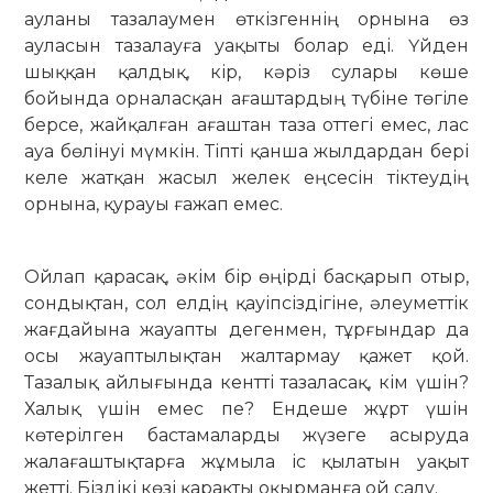
ауланы тазалаумен өткізгеннің орнына өз
ауласын тазалауға уақыты болар еді. Үйден
шыққан қалдық, кір, кәріз сулары көше
бойында орна­ласқан ағаштардың түбіне төгіле
бер­се, жайқалған ағаштан таза оттегі емес, лас
ауа бөлінуі мүмкін. Тіпті қан­ша жылдардан бері
келе жатқан жа­сыл желек еңсесін тіктеудің
орнына, қурауы ғажап емес.
Ойлап қарасақ, әкім бір өңірді бас­қарып отыр,
сондықтан, сол елдің қауіп­сіздігіне, әлеуметтік
жағдайына жауапты дегенмен, тұрғындар да
осы жауаптылықтан жалтармау қажет қой.
Тазалық айлығында кентті тазаласақ, кім үшін?
Халық үшін емес пе? Ендеше жұрт үшін
көтерілген бастамаларды жүзеге асыруда
жалағаштықтарға жұ­мыла іс қылатын уақыт
жетті. Біздікі көзі қарақты оқырманға ой салу.