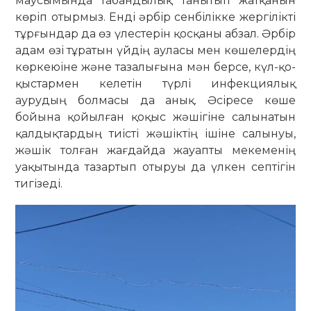
маусымында табан­дылық танытып жатқанын
көріп отыр­мыз. Енді әрбір сенбілікке жергілікті
тұрғындар да өз үлестерін қосқаны абзал. Әрбір
адам өзі тұратын үйдің ауласы мен көшелердің
көркеюіне және тазалығына мән берсе, күл-қо­­­
қыстармен келетін түрлі инфек­циялық
аурудың болмасы да анық. Әсіресе көше
бойына қойылған қоқыс жәшігіне салынатын
қалдықтардың тиісті жәшіктің ішіне салынуы,
жәшік тол­ған жағдайда жауапты мекеменің
уақытында тазартып отыруы да үлкен септігін
тигізеді.