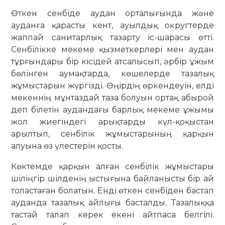
Өткен сенбіде аудан орталығында және
ауданға қарасты кент, ауылдық округтерде
жаппай санитарлық тазарту іс-шарасы өтті.
Сенбілікке мекеме қызметкерлері мен аудан
тұрғындары бір кісідей атсалысып, әрбір ұжым
бөлінген аумақтарда, көшелерде тазалық
жұмыстарын жүргізді. Өңірдің өркендеуін, елді
мекеннің мұнтаздай таза болуын ортақ абырой
деп білетін аудандағы барлық мекеме ұжымы
жол жиегіндегі арықтарды күл-қоқыстан
арылтып, сенбілік жұмыстарының қарқын
алуына өз үлестерін қосты.
Көктемде қарқын алған сенбілік жұмыстары
шіліңгір шілденің ысты­ғына байланысты бір ай
толас­таған болатын. Енді өткен сенбіден бастап
ауданда тазалық айлығы басталды. Тазалыққа
тас­тай талап керек екені айтпаса белгілі.