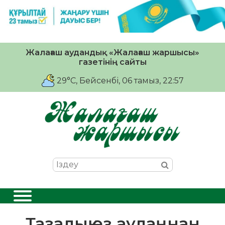
Жалағаш аудандық «Жалағаш жаршысы»
газетінің сайты
29°C
, Бейсенбі, 06 тамыз, 22:57
Тазалық өз аулаңнан