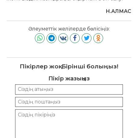
Н.АЛМАС
Әлеуметтік желілерде бөлісіңіз:
Пікірлер жоқ. Бірінші болыңыз!
Пікір жазыңыз