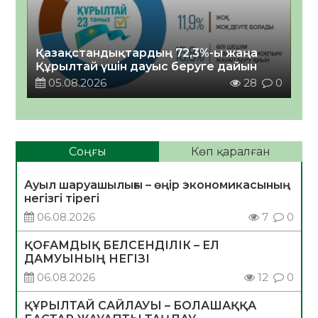
Қазақстандықтардың 72,3%-ы жаңа
Құрылтай үшін дауыс беруге дайын
05.08.2026
28
0
Соңғы
Көп қаралған
Ауыл шаруашылығы – өңір экономикасының
негізгі тірегі
06.08.2026
7
0
ҚОҒАМДЫҚ БЕЛСЕНДІЛІК – ЕЛ
ДАМУЫНЫҢ НЕГІЗІ
06.08.2026
12
0
ҚҰРЫЛТАЙ САЙЛАУЫ – БОЛАШАҚҚА