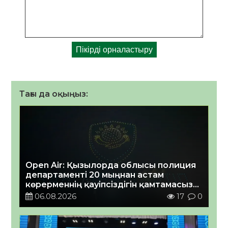
Тағы да оқыңыз:
Open Air: Қызылорда облысы полиция
департаменті 20 мыңнан астам
көрерменнің қауіпсіздігін қамтамасыз
етті
06.08.2026
17
0