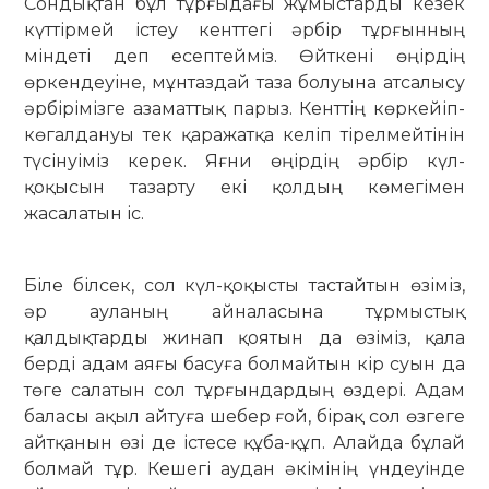
Сондықтан бұл тұрғыдағы жұмыстарды кезек
күт­тірмей істеу кенттегі әрбір тұрғынның
міндеті деп есептейміз. Өйткені өңірдің
өркендеуіне, мұнтаздай таза болуына атсалысу
әрбірімізге азаматтық па­рыз. Кенттің көркейіп-
көгалдануы тек қаражатқа келіп тірелмейтінін
түсі­нуіміз керек. Яғни өңірдің әрбір күл-
қоқысын тазарту екі қолдың көмегімен
жасалатын іс.
Біле білсек, сол күл-қоқысты тас­тайтын өзіміз,
әр ауланың айна­ласына тұрмыстық
қалдықтарды жи­­­­нап қоятын да өзіміз, қала
берді адам аяғы басуға болмайтын кір суын да
төге салатын сол тұрғындардың өз­дері. Адам
баласы ақыл айтуға шебер ғой, бірақ сол өзгеге
айтқанын өзі де істесе құба-құп. Алайда бұлай
болмай тұр. Кешегі аудан әкімінің үндеуінде