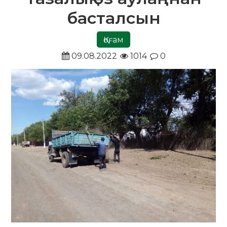
басталсын
Қоғам
09.08.2022
1014
0