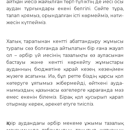
айтқан иесіз жайылған төрт-түліктің де иесі осы
аудан тұрғындары екені белгілі. Сөйте тұра,
талап қоя­мыз, орындалған істі көрмейміз, нәти­
жесін күтпейміз.
Халық тарапынан кентті абат­тан­дыру жұмысы
туралы сөз болғанда айтылатын бір ғана жауап
ол – әрбір үй иесінің тазалықты өз ауласынан
бастауы және кентті көркейту жұмыс­тары
ауданның бюджетіне қарай ке­зең кезеңімен
жүзеге асатыны. Иә, бұл ретте біздің қарсы қол
көте­руге ұятымыз жібермейді, өйткені ау­да­
нымыздың қазынасы өзгелерге қара­ғанда мәз
емес екенін білеміз. Бірақ қол қусырып қарап
отырмау керек, әрекет етуге тиіспіз.
Қазір аудандағы әрбір мекеме ұжы­мы тазалық