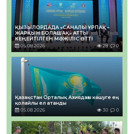
ҚЫЗЫЛОРДАДА «САНАЛЫ ҰРПАҚ –
ЖАРҚЫН БОЛАШАҚ» АТТЫ
КЕҢЕЙТІЛГЕН МӘЖІЛІС ӨТТІ
05.08.2026
28
0
Қазақстан Орталық Азиядағы көшуге ең
қолайлы ел атанды
05.08.2026
30
0