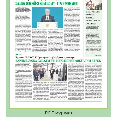
05.08.2026
28
0
Қазақстан Орталық Азиядағы көшуге ең
қолайлы ел атанды
05.08.2026
30
0
Өрт қауіпсіздігі талаптарын сақтау – әр
азаматтың міндеті
05.08.2026
30
0
Руслан Рүстемұлы облыс әкімінің
кеңесшісі болып тағайындалды
05.08.2026
26
0
Цифрландыру саласын дамыту аясында
салынатын жаңа орталықтың жобасы
талқыланды
05.08.2026
26
0
Алғашқы цифрлық жасанды интеллект
құралдарының таныстырылымы өтті
PDF мұрағат