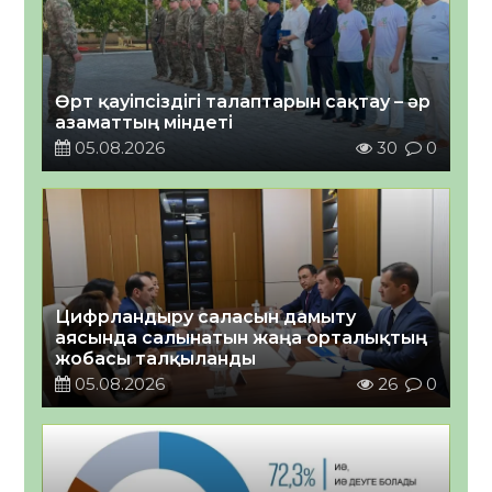
Өрт қауіпсіздігі талаптарын сақтау – әр
азаматтың міндеті
05.08.2026
30
0
Цифрландыру саласын дамыту
аясында салынатын жаңа орталықтың
жобасы талқыланды
05.08.2026
26
0