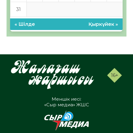
31
« Шілде
Қыркүйек »
16+
Меншік иесі:
«Сыр медиа» ЖШС