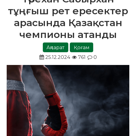
тұңғыш рет ересектер
арасында Қазақстан
чемпионы атанды
Ақпарат
Қоғам
25.12.2024
761
0