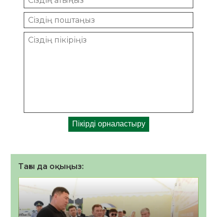
Тағы да оқыңыз: