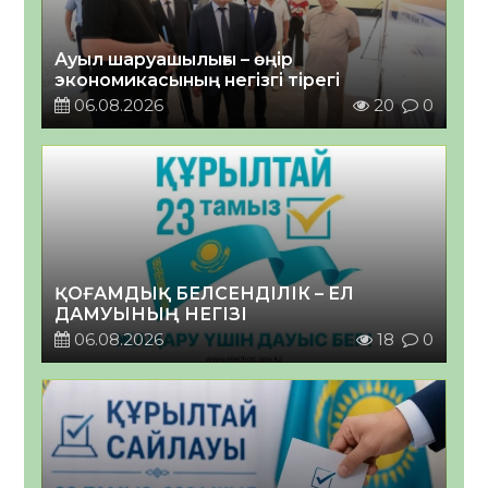
Ауыл шаруашылығы – өңір
экономикасының негізгі тірегі
06.08.2026
20
0
ҚОҒАМДЫҚ БЕЛСЕНДІЛІК – ЕЛ
ДАМУЫНЫҢ НЕГІЗІ
06.08.2026
18
0