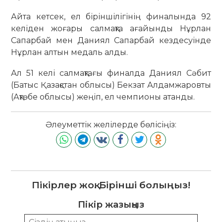
Айта кетсек, ел біріншілігінің финалында 92
келіден жоғары салмақта ағайынды Нұрлан
Сапарбай мен Даниял Сапарбай кездесуінде
Нұрлан алтын медаль алды.
Ал 51 келі салмақтағы финалда Даниял Сәбит
(Батыс Қазақстан облысы) Бекзат Алдамжаровты
(Ақтөбе облысы) жеңіп, ел чемпионы атанды.
Әлеуметтік желілерде бөлісіңіз:
Пікірлер жоқ. Бірінші болыңыз!
Пікір жазыңыз