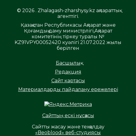
© 2026 . Zhalagash-zharshysy.kz ақпараттық
агенттігі.
Қазақстан Республикасы Ақпарат және
Қоғамдық даму министрлігі,Ақпарат
комитетінің тіркеу туралы №
KZ91VPY00052420 куәлігі 21.07.2022 жылы
берілген
Басшылық
Редакция
Сайт картасы
Материалдарды пайдалану ережелері
Сайттың ескі нұсқасы
Сайтты жасау және техқолдау
«Beoblood» веб-студиясы