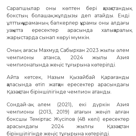
Сарапшылар оны көптен бері қазақстандық
бокстың болашақ жұлдызы деп атайды. Енді
ұлттық құраманың бапкерлер құрамы оны алдағы
уақытта ересектер арасында халықаралық
жарыстарда сынап көруі мүмкін.
Оның ағасы Махмуд Сабырхан 2023 жылы әлем
чемпионы атанса, 2024 жылы Азия
чемпионатында жеңіс тұғырына көтерілді.
Айта кетсек, Назым Қызайбай Қарағанды
қаласында өтіп жатқан ересектер арасындағы
Қазақстан біріншілігінде чемпион атанды.
Сондай-ақ әлем (2021), екі дүркін Азия
чемпионы (2013, 2019) атағын жеңіп алған
боксшы Теміртас Жүсіпов (48 келі) ересектер
арасындағы 2024 жылғы Қазақстан
біріншілігінде жеңіс тұғырына көтерілді.