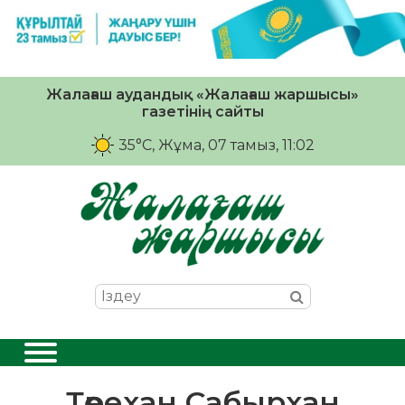
Жалағаш аудандық «Жалағаш жаршысы»
газетінің сайты
35°C
, Жұма, 07 тамыз, 11:02
Төрехан Сабырхан