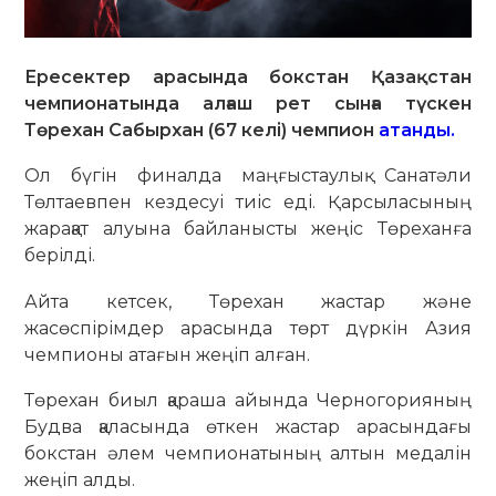
Ересектер арасында бокстан Қазақстан
чемпионатында алғаш рет сынға түскен
Төрехан Сабырхан (67 келі) чемпион
атанды.
Ол бүгін финалда маңғыстаулық Санатәли
Төлтаевпен кездесуі тиіс еді. Қарсыласының
жарақат алуына байланысты жеңіс Төреханға
берілді.
Айта кетсек, Төрехан жастар және
жасөспірімдер арасында төрт дүркін Азия
чемпионы атағын жеңіп алған.
Төрехан биыл қараша айында Черногорияның
Будва қаласында өткен жастар арасындағы
бокстан әлем чемпионатының алтын медалін
жеңіп алды.