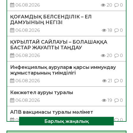
06.08.2026
20
0
ҚОҒАМДЫҚ БЕЛСЕНДІЛІК – ЕЛ
ДАМУЫНЫҢ НЕГІЗІ
06.08.2026
18
0
ҚҰРЫЛТАЙ САЙЛАУЫ – БОЛАШАҚҚА
БАСТАР ЖАУАПТЫ ТАҢДАУ
06.08.2026
20
0
Инфекциялық ауруларға қарсы иммундау
жұмыстарының тиімділігі
06.08.2026
21
0
Көкжөтел ауруы туралы
06.08.2026
19
0
АПВ вакцинасы туралы мәлімет
06.08.2026
20
0
Барлық жаңалық
Open Air: Қызылорда облысы полиция