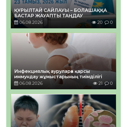
ҚҰРЫЛТАЙ САЙЛАУЫ – БОЛАШАҚҚА
БАСТАР ЖАУАПТЫ ТАҢДАУ
06.08.2026
20
0
Инфекциялық ауруларға қарсы
иммундау жұмыстарының тиімділігі
06.08.2026
21
0