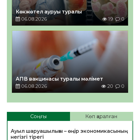
Көкжөтел ауруы туралы
06.08.2026
19
0
АПВ вакцинасы туралы мәлімет
06.08.2026
20
0
Соңғы
Көп қаралған
Ауыл шаруашылығы – өңір экономикасының
негізгі тірегі