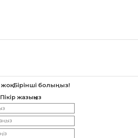
 жоқ. Бірінші болыңыз!
Пікір жазыңыз