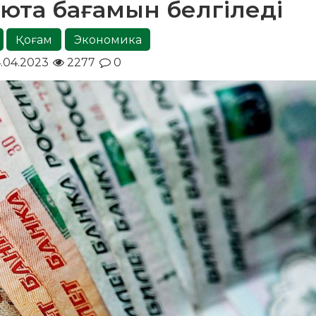
люта бағамын белгіледі
Қоғам
Экономика
.04.2023
2277
0