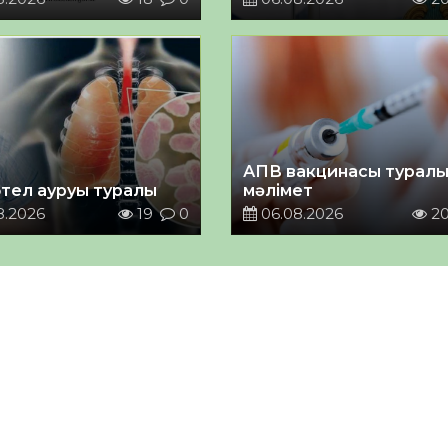
АПВ вакцинасы турал
тел ауруы туралы
мәлімет
8.2026
19
0
06.08.2026
2