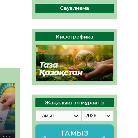
ы жаңа Құрылтай үшін дауыс
беруге дайын
Сауалнама
05.08.2026
32
0
ӘРБІР ДАУЫС – ҚОҒАМ
ДАМУЫНА ҚОСЫЛҒАН
Инфографика
ҮЛЕС
05.08.2026
39
0
Жаңалықтар мұрағаты
–
ТАМЫЗ
«
»
0
0