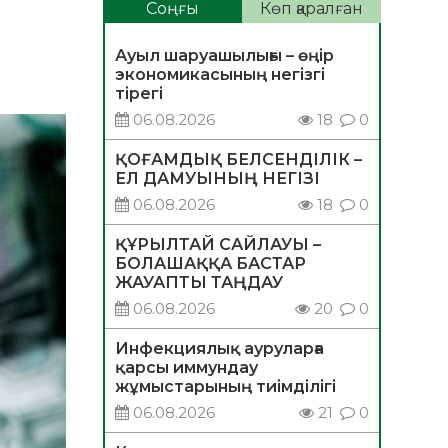
Соңғы
Көп қаралған
Ауыл шаруашылығы – өңір
экономикасының негізгі
тірегі
06.08.2026
18
0
ҚОҒАМДЫҚ БЕЛСЕНДІЛІК –
ЕЛ ДАМУЫНЫҢ НЕГІЗІ
06.08.2026
18
0
ҚҰРЫЛТАЙ САЙЛАУЫ –
БОЛАШАҚҚА БАСТАР
ЖАУАПТЫ ТАҢДАУ
06.08.2026
20
0
Инфекциялық ауруларға
қарсы иммундау
жұмыстарының тиімділігі
06.08.2026
21
0