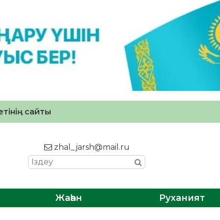
тінің сайты
zhal_jarsh@mail.ru
Жаһан
Руханият