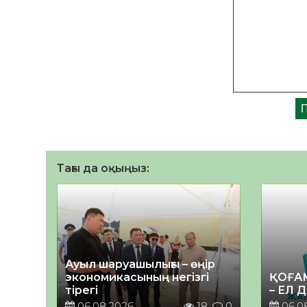
Тағы да оқыңыз:
Ауыл шаруашылығы – өңір
экономикасының негізгі
ҚОҒА
тірегі
– ЕЛ 
06.08.2026
18
0
06.0