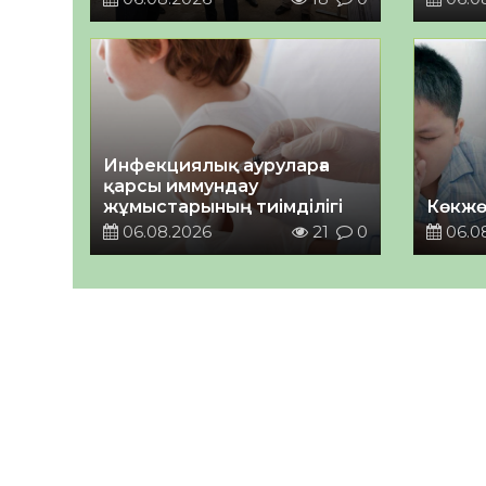
Инфекциялық ауруларға
қарсы иммундау
жұмыстарының тиімділігі
Көкжө
06.08.2026
21
0
06.0