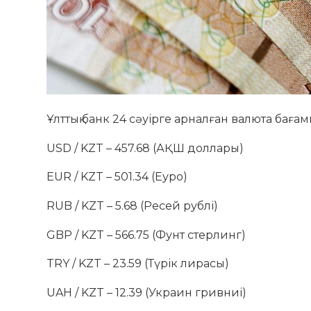
Ұлттық банк 24 сәуірге арналған валюта бағ
USD / KZT – 457.68 (АҚШ доллары)
EUR / KZT – 501.34 (Еуро)
RUB / KZT – 5.68 (Ресей рублі)
GBP / KZT – 566.75 (Фунт стерлинг)
TRY / KZT – 23.59 (Түрік лирасы)
UAH / KZT – 12.39 (Украин гривниі)