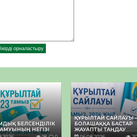
ҚҰРЫЛТАЙ САЙЛАУЫ 
МДЫҚ БЕЛСЕНДІЛІК
БОЛАШАҚҚА БАСТАР
ДАМУЫНЫҢ НЕГІЗІ
ЖАУАПТЫ ТАҢДАУ
8.2026
18
0
06.08.2026
2