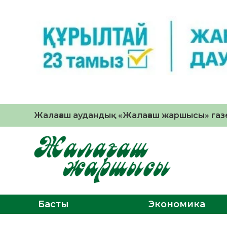
Жалағаш аудандық «Жалағаш жаршысы» газе
Басты
Экономика