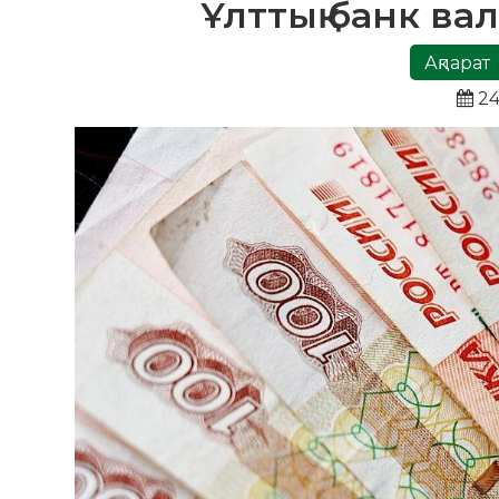
Ұлттық банк ва
Ақпарат
24