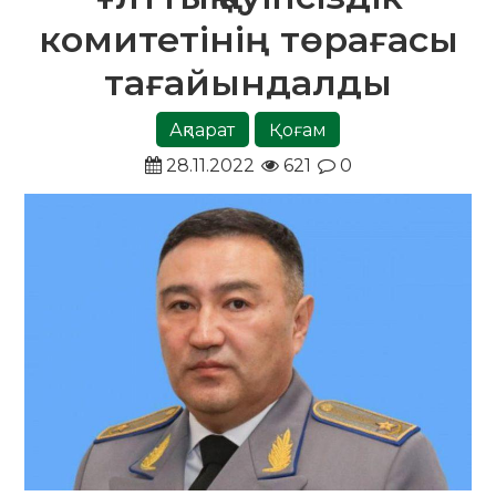
комитетінің төрағасы
тағайындалды
Ақпарат
Қоғам
28.11.2022
621
0