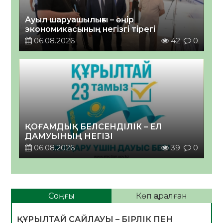
Ауыл шаруашылығы – өңір
экономикасының негізгі тірегі
06.08.2026
42
0
ҚОҒАМДЫҚ БЕЛСЕНДІЛІК – ЕЛ
ДАМУЫНЫҢ НЕГІЗІ
06.08.2026
39
0
Соңғы
Көп қаралған
ҚҰРЫЛТАЙ САЙЛАУЫ – БІРЛІК ПЕН