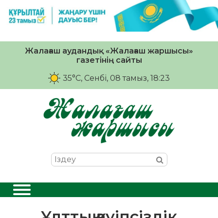
Жалағаш аудандық «Жалағаш жаршысы»
газетінің сайты
35°C
, Сенбі, 08 тамыз, 18:23
Ұлттық қауіпсіздік