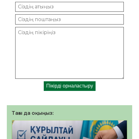
Тағы да оқыңыз: