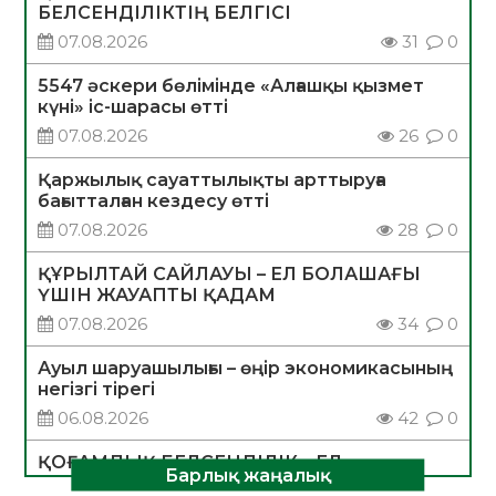
БЕЛСЕНДІЛІКТІҢ БЕЛГІСІ
07.08.2026
31
0
5547 әскери бөлімінде «Алғашқы қызмет
күні» іс-шарасы өтті
07.08.2026
26
0
Қаржылық сауаттылықты арттыруға
бағытталған кездесу өтті
07.08.2026
28
0
ҚҰРЫЛТАЙ САЙЛАУЫ – ЕЛ БОЛАШАҒЫ
ҮШІН ЖАУАПТЫ ҚАДАМ
07.08.2026
34
0
Ауыл шаруашылығы – өңір экономикасының
негізгі тірегі
06.08.2026
42
0
ҚОҒАМДЫҚ БЕЛСЕНДІЛІК – ЕЛ
Барлық жаңалық
ДАМУЫНЫҢ НЕГІЗІ