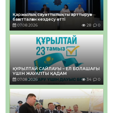
Қаржылық сауаттылықты арттыруға
бағытталған кездесу өтті
07.08.2026
28
0
ҚҰРЫЛТАЙ САЙЛАУЫ – ЕЛ БОЛАШАҒЫ
ҮШІН ЖАУАПТЫ ҚАДАМ
07.08.2026
34
0