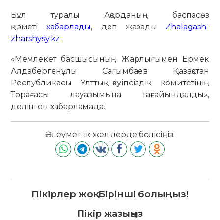
Бұл туралы Ақорданың баспасөз
қызметі
хабарлады
, деп жазады
Zhalagash-
zharshysy.kz
«Мемлекет басшысының Жарлығымен Ермек
Алдабергенұлы Сағымбаев Қазақстан
Республикасы Ұлттық қауіпсіздік комитетінің
Төрағасы лауазымына тағайындалды»,
делінген хабарламада.
Әлеуметтік желілерде бөлісіңіз:
Пікірлер жоқ. Бірінші болыңыз!
Пікір жазыңыз