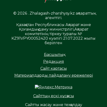
© 2026 . Zhalagash-zharshysy.kz ақпараттық
агенттігі.
Қазақстан Республикасы Ақпарат және
Қоғамдық даму министрлігі,Ақпарат
комитетінің тіркеу туралы №
KZ91VPY00052420 куәлігі 21.07.2022 жылы
берілген
Басшылық
Редакция
Сайт картасы
Материалдарды пайдалану ережелері
Сайттың ескі нұсқасы
Сайтты жасау және техқолдау