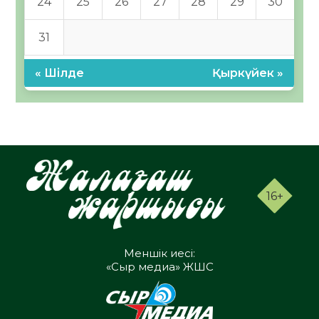
24
25
26
27
28
29
30
31
« Шілде
Қыркүйек »
16+
Меншік иесі:
«Сыр медиа» ЖШС