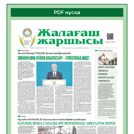
06.08.2026
39
0
PDF нұсқа
ҚҰРЫЛТАЙ САЙЛАУЫ – БОЛАШАҚҚА
БАСТАР ЖАУАПТЫ ТАҢДАУ
06.08.2026
41
0
Инфекциялық ауруларға қарсы иммундау
жұмыстарының тиімділігі
06.08.2026
44
0
Көкжөтел ауруы туралы
06.08.2026
39
0
АПВ вакцинасы туралы мәлімет
06.08.2026
39
0
Open Air: Қызылорда облысы полиция
департаменті 20 мыңнан астам
көрерменнің қауіпсіздігін қамтамасыз етті
06.08.2026
51
0