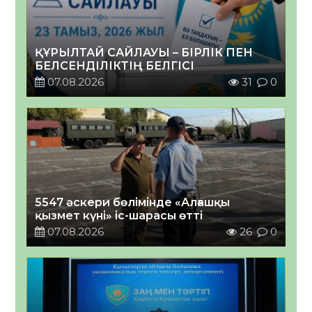
ҚҰРЫЛТАЙ САЙЛАУЫ – БІРЛІК ПЕН
БЕЛСЕНДІЛІКТІҢ БЕЛГІСІ
07.08.2026
31
0
5547 әскери бөлімінде «Алғашқы
қызмет күні» іс-шарасы өтті
07.08.2026
26
0