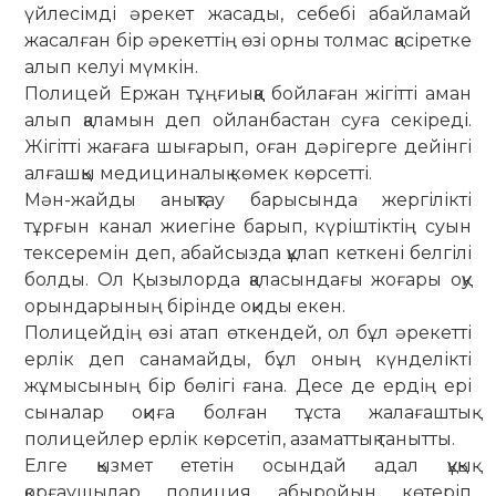
үйлесімді әрекет жасады, себебі абайламай
жасалған бір әрекеттің өзі орны толмас қасіретке
алып келуі мүмкін.
Полицей Ержан тұңғиыққа бойлаған жігітті аман
алып қаламын деп ойланбастан суға секіреді.
Жігітті жағаға шығарып, оған дәрігерге дейінгі
алғашқы медициналық көмек көрсетті.
Мән-жайды анықтау барысында жергілікті
тұрғын канал жиегіне барып, күріштіктің суын
тексеремін деп, абайсызда құлап кеткені белгілі
болды. Ол Қызылорда қаласындағы жоғары оқу
орындарының бірінде оқиды екен.
Полицейдің өзі атап өткендей, ол бұл әрекетті
ерлік деп санамайды, бұл оның күнделікті
жұмысының бір бөлігі ғана. Десе де ердің ері
сыналар оқиға болған тұста жалағаштық
полицейлер ерлік көрсетіп, азаматтық танытты.
Елге қызмет ететін осындай адал құқық
қорғаушылар полиция абыройын көтеріп