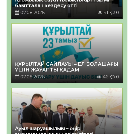
бағытталған кездесу өтті
07.08.2026
41
0
ҚҰРЫЛТАЙ САЙЛАУЫ – ЕЛ БОЛАШАҒЫ
ҮШІН ЖАУАПТЫ ҚАДАМ
07.08.2026
46
0
Ауыл шаруашылығы – өңір