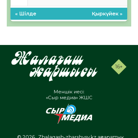
« Шілде
Қыркүйек »
16+
Меншік иесі:
«Сыр медиа» ЖШС
© 2026 . Zhalagash-zharshysy.kz ақпараттық