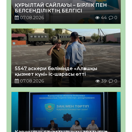
ҚҰРЫЛТАЙ САЙЛАУЫ – БІРЛІК ПЕН
БЕЛСЕНДІЛІКТІҢ БЕЛГІСІ
07.08.2026
44
0
5547 әскери бөлімінде «Алғашқы
қызмет күні» іс-шарасы өтті
07.08.2026
39
0
Қаржылық сауаттылықты арттыруға