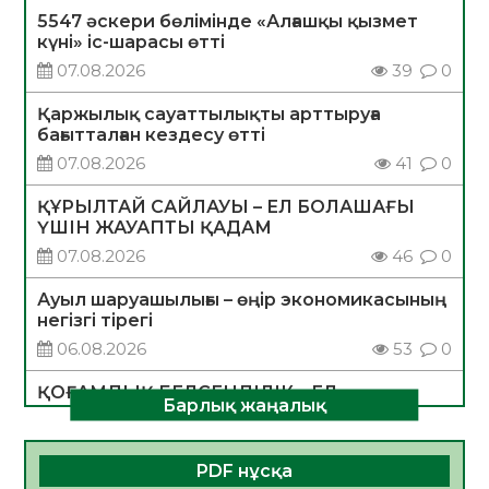
5547 әскери бөлімінде «Алғашқы қызмет
күні» іс-шарасы өтті
07.08.2026
39
0
Қаржылық сауаттылықты арттыруға
бағытталған кездесу өтті
07.08.2026
41
0
ҚҰРЫЛТАЙ САЙЛАУЫ – ЕЛ БОЛАШАҒЫ
ҮШІН ЖАУАПТЫ ҚАДАМ
07.08.2026
46
0
Ауыл шаруашылығы – өңір экономикасының
негізгі тірегі
06.08.2026
53
0
ҚОҒАМДЫҚ БЕЛСЕНДІЛІК – ЕЛ
Барлық жаңалық
ДАМУЫНЫҢ НЕГІЗІ
06.08.2026
51
0
PDF нұсқа
ҚҰРЫЛТАЙ САЙЛАУЫ – БОЛАШАҚҚА