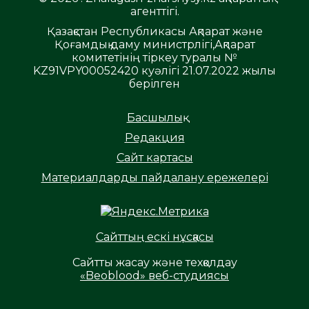
агенттігі.
Қазақстан Республикасы Ақпарат және
Қоғамдық даму министрлігі,Ақпарат
комитетінің тіркеу туралы №
KZ91VPY00052420 куәлігі 21.07.2022 жылы
берілген
Басшылық
Редакция
Сайт картасы
Материалдарды пайдалану ережелері
Сайттың ескі нұсқасы
Сайтты жасау және техқолдау
«Beoblood» веб-студиясы