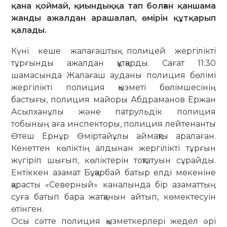
қана қоймай, қиындыққа тап болған қаншама
жанды ажалдан арашалап, өмірін құтқарып
қалады.
Күні кеше жалағаштық полицей жергілікті
тұрғынды ажалдан құтқарды. Сағат 11:30
шамасында Жалағаш ауданы полиция бөлімі
жергілікті полиция қызметі бөлімшесінің
бастығы, полиция майоры Абдраманов Ержан
Асылханұлы және патрульдік полиция
тобының аға инспекторы, полиция лейтенанты
Өтеш Ернұр Өміртайұлы аймақты аралаған.
Кенеттен көліктің алдынан жергілікті тұрғын
жүгіріп шығып, көліктерін тоқтатуын сұрайды.
Ентіккен азамат Бұқарбай батыр елді мекеніне
қарасты «Северный» каналында бір азаматтың
суға батып бара жатқанын айтып, көмектесуін
өтінген.
Осы сәтте полиция қызметкерлері жедел әрі