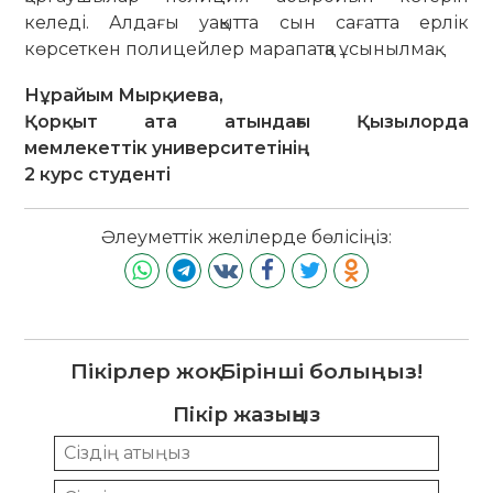
келеді. Алдағы уақытта сын сағатта ерлік
көрсеткен полицейлер марапатқа ұсынылмақ.
Нұрайым Мырқиева,
Қорқыт ата атындағы Қызылорда
мемлекеттік университетінің
2 курс студенті
Әлеуметтік желілерде бөлісіңіз:
Пікірлер жоқ. Бірінші болыңыз!
Пікір жазыңыз