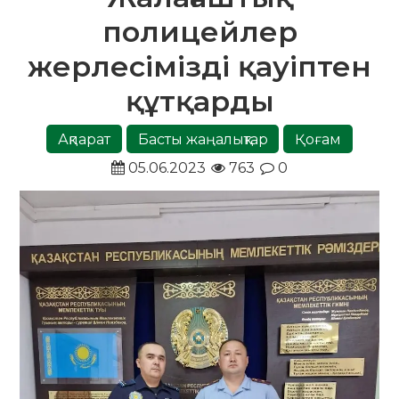
полицейлер
жерлесімізді қауіптен
құтқарды
Ақпарат
Басты жаңалықтар
Қоғам
05.06.2023
763
0