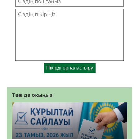
Тағы да оқыңыз: