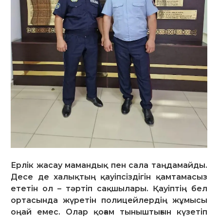
Ерлік жасау мамандық пен сала таңдамайды.
Десе де халықтың қауіпсіздігін қамтамасыз
ететін ол – тәртіп сақшылары. Қауіптің бел
ортасында жүретін полицейлердің жұмысы
оңай емес. Олар қоғам тыныштығын күзетіп