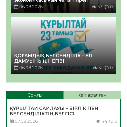
экономикасының негізгі тірегі
06.08.2026
53
0
ҚОҒАМДЫҚ БЕЛСЕНДІЛІК – ЕЛ
ДАМУЫНЫҢ НЕГІЗІ
06.08.2026
51
0
Соңғы
Көп қаралған
ҚҰРЫЛТАЙ САЙЛАУЫ – БІРЛІК ПЕН
БЕЛСЕНДІЛІКТІҢ БЕЛГІСІ
07.08.2026
44
0