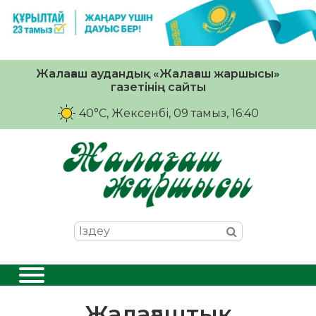
Жалағаш аудандық «Жалағаш жаршысы»
газетінің сайты
40°C
, Жексенбі, 09 тамыз, 16:40
Жалағаштық