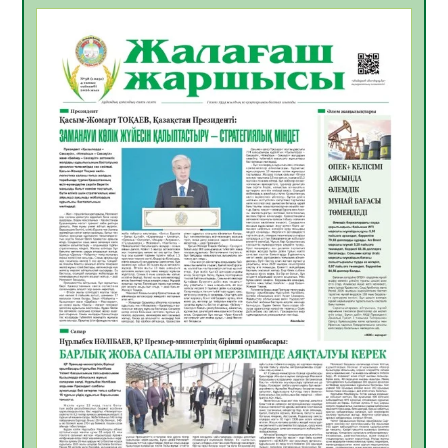
БАСТАР ЖАУАПТЫ ТАҢДАУ
06.08.2026
53
0
Инфекциялық ауруларға қарсы иммундау
жұмыстарының тиімділігі
06.08.2026
55
0
Көкжөтел ауруы туралы
06.08.2026
53
0
АПВ вакцинасы туралы мәлімет
06.08.2026
53
0
Open Air: Қызылорда облысы полиция
департаменті 20 мыңнан астам
көрерменнің қауіпсіздігін қамтамасыз етті
06.08.2026
64
0
ҚЫЗЫЛОРДАДА «САНАЛЫ ҰРПАҚ –
ЖАРҚЫН БОЛАШАҚ» АТТЫ КЕҢЕЙТІЛГЕН
МӘЖІЛІС ӨТТІ