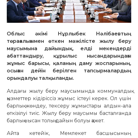
Облыс әкімі Нұрлыбек Нәлібаевтың
төрағалығымен өткен мәжілісте жылу беру
маусымына дайындық, елді мекендерді
абаттандыру, құрылыс нысандарындағы
жұмыс барысы, қаланың даму жоспарының,
осыған дейін берілген тапсырмалардың
орындалуы талқыланды.
Алдағы жылу беру маусымында коммуналдық
қызметтер кідіріссіз жұмыс істеуі керек. Ол үшін
барлық жөндеу, тексеру жұмыстары алдын-ала
өткізілуі тиіс. Жылу беру маусымы басталғанда
барлық нысан толық дайын болуы қажет.
Айта кетейік, Мемлекет басшысының