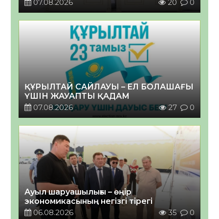
07.08.2026
20
0
ҚҰРЫЛТАЙ САЙЛАУЫ – ЕЛ БОЛАШАҒЫ
ҮШІН ЖАУАПТЫ ҚАДАМ
07.08.2026
27
0
Ауыл шаруашылығы – өңір
экономикасының негізгі тірегі
06.08.2026
35
0