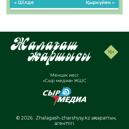
« Шілде
Қыркүйек »
16+
Меншік иесі:
«Сыр медиа» ЖШС
© 2026 . Zhalagash-zharshysy.kz ақпараттық
агенттігі.