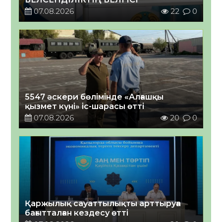
07.08.2026
22
0
5547 әскери бөлімінде «Алғашқы
қызмет күні» іс-шарасы өтті
07.08.2026
20
0
Қаржылық сауаттылықты арттыруға
бағытталған кездесу өтті