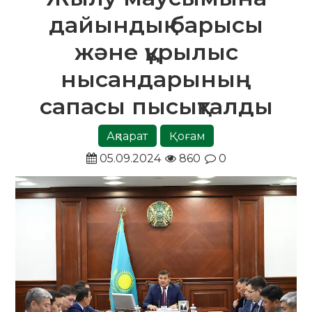
дайындық барысы
және құрылыс
нысандарының
сапасы пысықталды
Ақпарат
Қоғам
05.09.2024
860
0