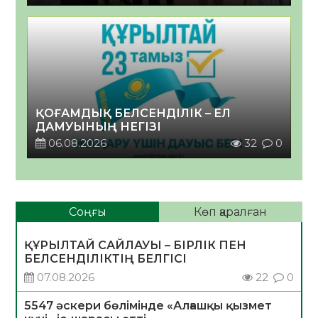
ҚОҒАМДЫҚ БЕЛСЕНДІЛІК – ЕЛ
ДАМУЫНЫҢ НЕГІЗІ
06.08.2026
32
0
Соңғы
Көп қаралған
ҚҰРЫЛТАЙ САЙЛАУЫ – БІРЛІК ПЕН
БЕЛСЕНДІЛІКТІҢ БЕЛГІСІ
07.08.2026
22
0
5547 әскери бөлімінде «Алғашқы қызмет