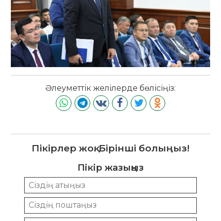
Әлеуметтік желілерде бөлісіңіз:
Пікірлер жоқ. Бірінші болыңыз!
Пікір жазыңыз