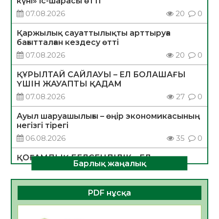
күні» іс-шарасы өтті
07.08.2026
20
0
Қаржылық сауаттылықты арттыруға
бағытталған кездесу өтті
07.08.2026
20
0
ҚҰРЫЛТАЙ САЙЛАУЫ – ЕЛ БОЛАШАҒЫ
ҮШІН ЖАУАПТЫ ҚАДАМ
07.08.2026
27
0
Ауыл шаруашылығы – өңір экономикасының
негізгі тірегі
06.08.2026
35
0
ҚОҒАМДЫҚ БЕЛСЕНДІЛІК – ЕЛ
Барлық жаңалық
ДАМУЫНЫҢ НЕГІЗІ
06.08.2026
32
0
PDF нұсқа
ҚҰРЫЛТАЙ САЙЛАУЫ – БОЛАШАҚҚА
БАСТАР ЖАУАПТЫ ТАҢДАУ