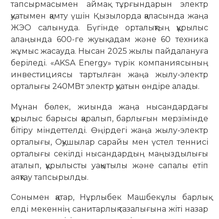
тапсырмасымен аймақ тұрғындарын электр
қуатымен қамту үшін Қызылорда қаласында жаңа
ЖЭО салынуда. Бүгінде орталықтың құрылыс
алаңында 600-ге жуық адам және 60 техника
жұмыс жасауда. Нысан 2025 жылы пайдалануға
беріледі. «AKSA Energy» түрік компаниясының
инвестициясы тартылған жаңа жылу-электр
орталығы 240МВт электр қуатын өндіре алады.
Мұнан бөлек, жиында жаңа нысандардағы
құрылыс барысы қаралып, барлығын мерзімінде
бітіру міндеттелді. Өңірдегі жаңа жылу-электр
орталығы, Оқушылар сарайы мен үстел теннисі
орталығы секілді нысандардың маңыздылығы
аталып, құрылысты уақытылы және сапалы етіп
аяқтау тапсырылды.
Сонымен қатар, Нұрлыбек Машбекұлы барлық
елді мекеннің санитарлық тазалығына жіті назар