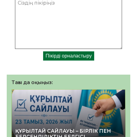
Тағы да оқыңыз:
ҚҰРЫЛТАЙ САЙЛАУЫ – БІРЛІК ПЕН
БЕЛСЕНДІЛІКТІҢ БЕЛГІСІ