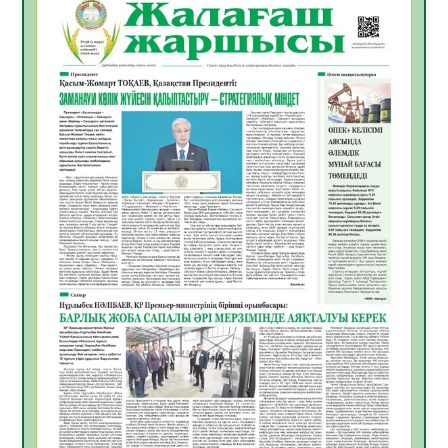
06.08.2026
35
0
Инфекциялық ауруларға қарсы иммундау
жұмыстарының тиімділігі
06.08.2026
36
0
Көкжөтел ауруы туралы
06.08.2026
33
0
АПВ вакцинасы туралы мәлімет
06.08.2026
33
0
Open Air: Қызылорда облысы полиция
департаменті 20 мыңнан астам
көрерменнің қауіпсіздігін қамтамасыз етті
06.08.2026
45
0
ҚЫЗЫЛОРДАДА «САНАЛЫ ҰРПАҚ –
ЖАРҚЫН БОЛАШАҚ» АТТЫ КЕҢЕЙТІЛГЕН
МӘЖІЛІС ӨТТІ
05.08.2026
45
0