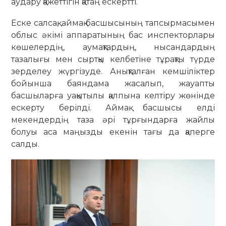
аудару қажеттігін қатаң ескертті.
Еске салсақ, аймақ басшысының тапсырмасымен
облыс әкімі аппаратының бас инспекторлары
көшелердің, аумақтардың, нысандардың
тазалығы мен сыртқы келбетіне тұрақты түрде
зерделеу жүргізуде. Анықталған кемшіліктер
бойынша баяндама жасалып, жауапты
басшыларға уақытылы қалпына келтіру жөнінде
ескерту берілді. Аймақ басшысы елді
мекендердің таза әрі тұрғындарға жайлы
болуы аса маңызды екенін тағы да қаперге
салды.