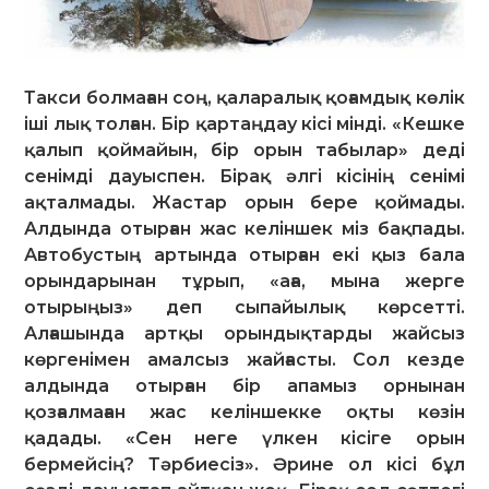
Такси болмаған соң, қаларалық қоғамдық көлік
іші лық толған. Бір қартаңдау кісі мінді. «Кешке
қалып қоймайын, бір орын табылар» деді
сенімді дауыспен. Бірақ әлгі кісінің сенімі
ақталмады. Жастар орын бере қоймады.
Алдында отырған жас келіншек міз бақпады.
Автобустың артында отырған екі қыз бала
орындарынан тұрып, «аға, мына жерге
отырыңыз» деп сыпайылық көрсетті.
Алғашында артқы орындықтарды жайсыз
көргенімен амалсыз жайғасты. Сол кезде
алдында отырған бір апамыз орнынан
қозғалмаған жас келіншекке оқты көзін
қадады. «Сен неге үлкен кісіге орын
бермейсің? Тәрбиесіз». Әрине ол кісі бұл