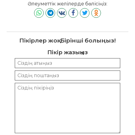
Әлеуметтік желілерде бөлісіңіз:
Пікірлер жоқ. Бірінші болыңыз!
Пікір жазыңыз