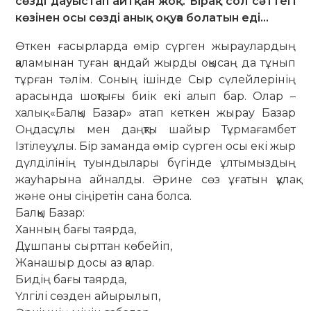
сөзді дауыстап айтқан жоқ. Бірақ сол сәттегі
көзінен осы сөзді анық оқуға болатын еді…
Өткен ғасырларда өмір сүрген жыраулардың
қаламынан туған қандай жырды оқысаң да тұнып
тұрған тәлім. Соның ішінде Сыр сүлейлерінің
арасында шоқтығы биік екі алып бар. Олар –
халық «Балқы Базар» атап кеткен жырау Базар
Оңдасұлы мен даңқты шайыр Тұрмағамбет
Ізтілеуұлы. Бір заманда өмір сүрген осы екі жыр
дүлділінің туындылары бүгінде ұлтымыздың
жауһарына айналды. Әрине сөз ұғатын құлақ
және оны сіңіретін сана болса.
Балқы Базар:
Ханның бағы таярда,
Дұшпаны сырттан көбейіп,
Жанашыр досы аз қалар.
Бидің бағы таярда,
Үлгілі сөзден айырылып,