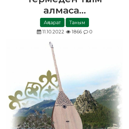
алмаса…
Ақпарат
Таным
11.10.2022
1866
0