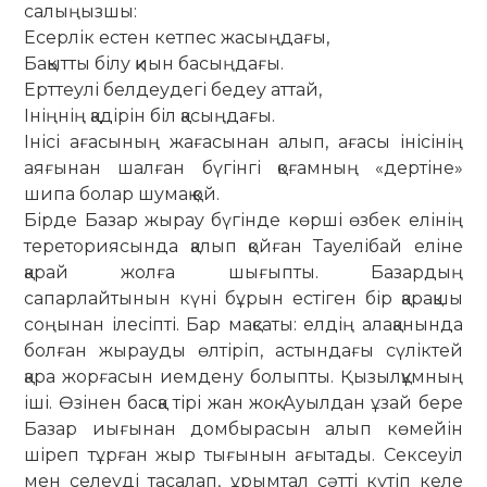
салыңызшы:
Есерлік естен кетпес жасыңдағы,
Бақытты білу қиын басыңдағы.
Ерттеулі белдеудегі бедеу аттай,
Ініңнің қадірін біл қасыңдағы.
Інісі ағасының жағасынан алып, ағасы інісінің
аяғынан шалған бүгінгі қоғамның «дертіне»
шипа болар шумақ қой.
Бірде Базар жырау бүгінде көрші өзбек елінің
тереториясында қалып қойған Тауелібай еліне
қарай жолға шығыпты. Базардың
сапарлайтынын күні бұрын естіген бір қарақшы
соңынан ілесіпті. Бар мақсаты: елдің алақанында
болған жырауды өлтіріп, астындағы сүліктей
қара жорғасын иемдену болыпты. Қызылқұмның
іші. Өзінен басқа тірі жан жоқ. Ауылдан ұзай бере
Базар иығынан домбырасын алып көмейін
шіреп тұрған жыр тығынын ағытады. Сексеуіл
мен селеуді тасалап, ұрымтал сәтті күтіп келе