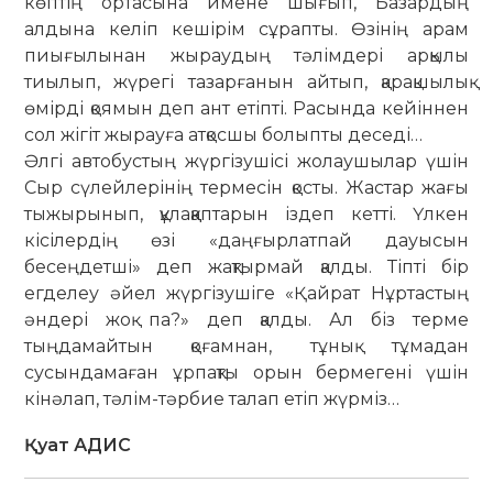
көптің ортасына имене шығып, Базардың
алдына келіп кешірім сұрапты. Өзінің арам
пиығылынан жыраудың тәлімдері арқылы
тиылып, жүрегі тазарғанын айтып, қарақшылық
өмірді қоямын деп ант етіпті. Расында кейіннен
сол жігіт жырауға атқосшы болыпты деседі…
Әлгі автобустың жүргізушісі жолаушылар үшін
Сыр сүлейлерінің термесін қосты. Жастар жағы
тыжырынып, құлаққаптарын іздеп кетті. Үлкен
кісілердің өзі «даңғырлатпай дауысын
бесеңдетші» деп жақтырмай қалды. Тіпті бір
егделеу әйел жүргізушіге «Қайрат Нұртастың
әндері жоқ па?» деп қалды. Ал біз терме
тыңдамайтын қоғамнан, тұнық тұмадан
сусындамаған ұрпақты орын бермегені үшін
кінәлап, тәлім-тәрбие талап етіп жүрміз…
Қуат АДИС