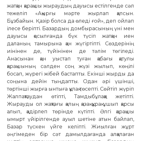
жатқан қарақшы жыраудың дауысы естілгенде сәл
тежеліп «Ақырғы мәрте жырлап қалсын.
Бұзбайын. Қазір болса да өледі ғой», деп ойлап
ілесе беріпті. Базардың домбырасының үні мен
дауысы қосылғанда бүк түсіп жатқан иен
даланың тамырына қан жүгіртіпті. Сөздерінің
иінінен де, түйінінен де тәлім төгіледі.
Анасынан қан уыстап туған қабағы қатулы
қарақшының сәлден соң жүзі жылып, көңілі
босап, жүрегі жібей бастапты. Екінші жырды да
соңына дейін тыңдапты. Одан әрі үшінші,
төртінші жырға ынтыға құлақ төсепті. Сөйтіп жүріп
Жалпақтаудан өтіпті, Тамдыбұлаққа жетіпті.
Жырауды ол жақтағы қалың қазақ құрақ ұшып қарсы
алып, қадірлеп төрінде күтіпті. Әлгі қарақшы
ымырт үйірілгенде ауыл шетіне атын байлап,
Базар түскен үйге келіпті. Жиылған жұрт
әңгімеден бір сәт дамылдағанда алқалаған