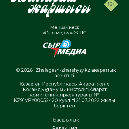
16+
Меншік иесі:
«Сыр медиа» ЖШС
© 2026 . Zhalagash-zharshysy.kz ақпараттық
агенттігі.
Қазақстан Республикасы Ақпарат және
Қоғамдық даму министрлігі,Ақпарат
комитетінің тіркеу туралы №
KZ91VPY00052420 куәлігі 21.07.2022 жылы
берілген
Басшылық
Редакция