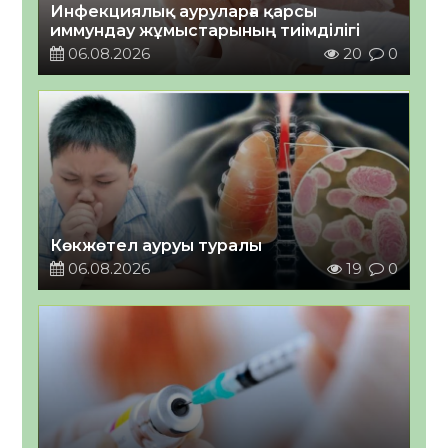
Инфекциялық ауруларға қарсы
иммундау жұмыстарының тиімділігі
06.08.2026
20
0
Көкжөтел ауруы туралы
06.08.2026
19
0