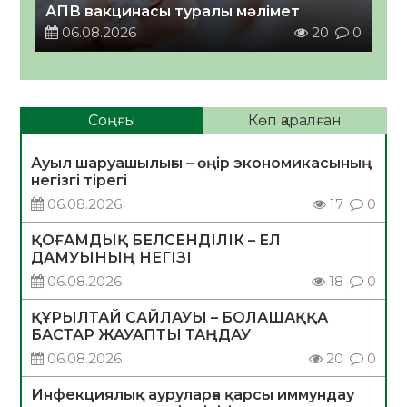
АПВ вакцинасы туралы мәлімет
06.08.2026
20
0
Соңғы
Көп қаралған
Ауыл шаруашылығы – өңір экономикасының
негізгі тірегі
06.08.2026
17
0
ҚОҒАМДЫҚ БЕЛСЕНДІЛІК – ЕЛ
ДАМУЫНЫҢ НЕГІЗІ
06.08.2026
18
0
ҚҰРЫЛТАЙ САЙЛАУЫ – БОЛАШАҚҚА
БАСТАР ЖАУАПТЫ ТАҢДАУ
06.08.2026
20
0
Инфекциялық ауруларға қарсы иммундау