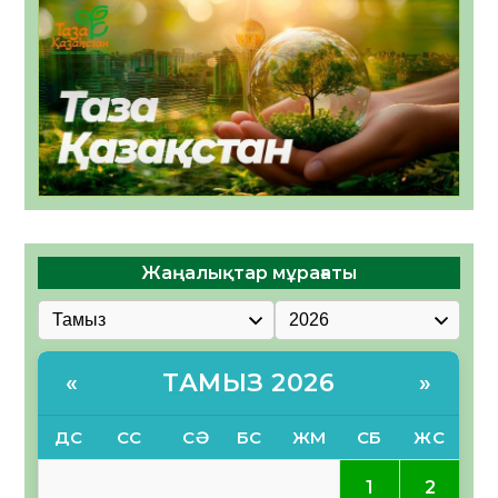
Жаңалықтар мұрағаты
ТАМЫЗ 2026
«
»
ДС
СС
СӘ
БС
ЖМ
СБ
ЖС
1
2