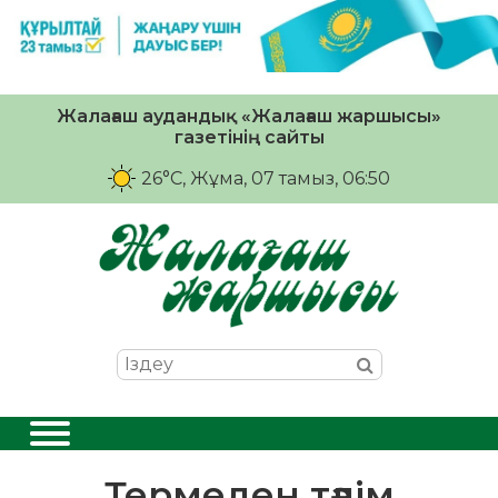
Жалағаш аудандық «Жалағаш жаршысы»
газетінің сайты
26°C
, Жұма, 07 тамыз, 06:50
Термеден тәлім