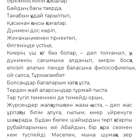
Әркімнің мінін қазбалар.
Байдың бағы таярда,
Танабын құдай тарылтып,
Қасынан қоңсы қозғалар.
Дүниені дос көріп,
Жиғаныңменен тірнектеп,
Өлгеніңде үстіңе,
Киерің үш қат бөз болар, – деп толғанып, қу
дүниенің сағымына алданып, өмірін босқа
өткізіп алатын пенде баласына философиялық
ой салса, Тұрмағамбет:
Болсаңдар балаларым хатқа ұста,
Төрден жай аларсыңдар тұрмай тыста.
Төр түгіл төменнен де тимейді орын,
Жүрсеңдер жалқаулықпен жазы-қыста, – деп жас
ұрпақты білім алуға, ғылым, өнер үйренуге
шақырады. Бұдан бөлек шайырдың төрт қатарлы
рубайларының өзі Абайдың бір қара сөзінен
кем түспейді. Мәселен, мына шумаққа зер