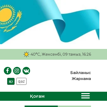
40°C
, Жексенбі, 09 тамыз, 16:26
Байланыс
Жарнама
қаз
qaz
Қоғам