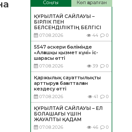
на
Соңғы
Көп қаралған
ҚҰРЫЛТАЙ САЙЛАУЫ –
БІРЛІК ПЕН
БЕЛСЕНДІЛІКТІҢ БЕЛГІСІ
07.08.2026
44
0
5547 әскери бөлімінде
«Алғашқы қызмет күні» іс-
шарасы өтті
07.08.2026
39
0
Қаржылық сауаттылықты
арттыруға бағытталған
кездесу өтті
07.08.2026
41
0
ҚҰРЫЛТАЙ САЙЛАУЫ – ЕЛ
БОЛАШАҒЫ ҮШІН
ЖАУАПТЫ ҚАДАМ
07.08.2026
46
0