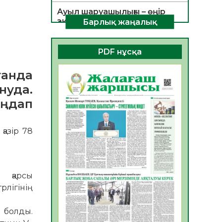
Ауыл шаруашылығы – өңір
экономикасының негізгі
Барлық жаңалық
тірегі
06.08.2026
53
0
PDF нұсқа
ҚОҒАМДЫҚ БЕЛСЕНДІЛІК –
танда
ЕЛ ДАМУЫНЫҢ НЕГІЗІ
06.08.2026
51
0
нуда.
аңдап
ҚҰРЫЛТАЙ САЙЛАУЫ –
БОЛАШАҚҚА БАСТАР
ЖАУАПТЫ ТАҢДАУ
азір 78
06.08.2026
53
0
Инфекциялық ауруларға
қарсы иммундау
 қарсы
жұмыстарының тиімділігі
лігінің
06.08.2026
55
0
Көкжөтел ауруы туралы
 болды.
06.08.2026
53
0