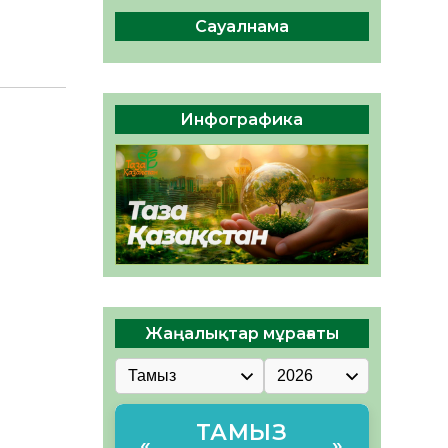
сақтау – әр азаматтың
міндеті
Сауалнама
05.08.2026
69
0
Руслан Рүстемұлы облыс
әкімінің кеңесшісі болып
Инфографика
тағайындалды
05.08.2026
64
0
Жаңалықтар мұрағаты
ТАМЫЗ
«
»