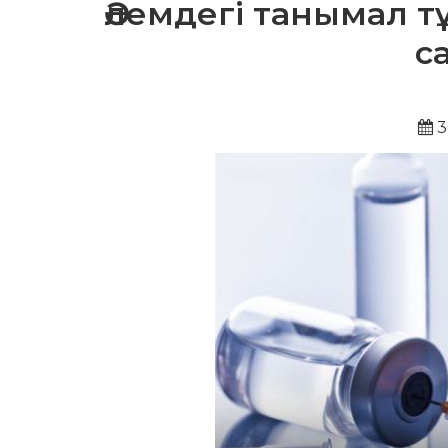
Әлемдегі танымал т
с
3