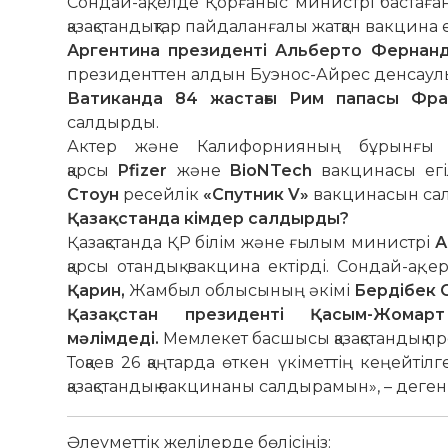
Сондай-ақ, елде Қорғаныс министрі бастаға
қазақстандықтар пайдаланғалы жатқан вакцина 
Аргентина президенті Альберто Фернан
президенттен алдын Буэнос-Айрес денсаулық 
Ватиканда 84 жастағы Рим папасы Фра
салдырды.
Актер және Калифорнияның бұрынғы
қарсы
Pfizer
және
BioNTech
вакцинасы егі
Стоун
ресейлік
«Спутник V»
вакцинасын са
Қазақстанда кімдер салдырды?
Қазақстанда ҚР білім және ғылым министрі
А
қарсы отандық вакцина ектірді. Сондай-ақ, 
Қарин,
Жамбыл облысының әкімі
Бердібек 
Қазақстан президенті Қасым-Жома
мәлімдеді.
Мемлекет басшысы қазақстандық пр
Тоқаев 26 қаңтарда өткен үкіметтің кеңейті
қазақстандық вакцинаны салдырамын», – деген
Әлеуметтік желілерде бөлісіңіз: