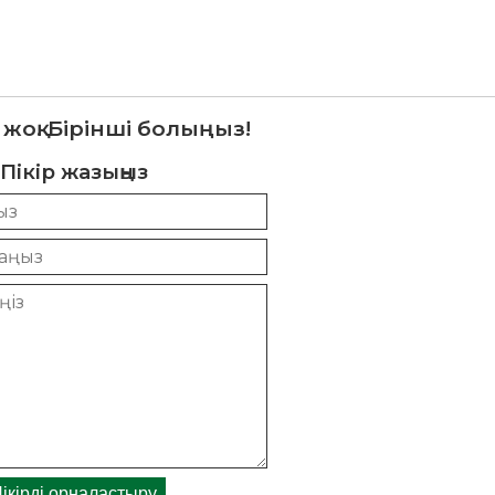
 жоқ. Бірінші болыңыз!
Пікір жазыңыз