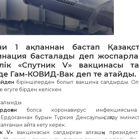
ғни 1 ақпаннан бастап Қазақс
инация басталады деп жоспарла
йлік «Спутник V» вакцинасы т
е Гам-КОВИД-Вак деп те атайды.
айден
біріншілерден болып вакцина салдырды. Ол қ
е егуге бірден келіскен.
салынды.
доған
болса коронавирус инфекциясына
рдоғаннан бұрын Түркия Денсаулық сақтау министр
лғанын айта кету керек.
к V»
вакцинасын салдырған алғашқы президент