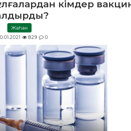
ұлғалардан кімдер вакци
алдырды?
Жаһан
0.01.2021
829
0