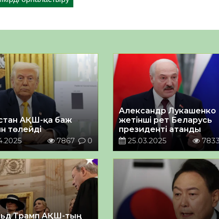
Александр Лукашенко
стан АҚШ-қа баж
жетінші рет Беларусь
ын төлейді
президенті атанды
4.2025
7867
0
25.03.2025
783
ьд Трамп АҚШ-тың