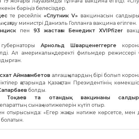
н 19 жоғары лауазымды тұлғаға вакцина егілді. «Сп
екенін бәріңіз белесіздер.
дес
те ресейлік
«Спутник V»
вакцинасын салдыры
сақтау министрі Даниэль Голланға вакцина егілген.
нциск
пен
93 жастағы Бенедикт XVIPfizer
вакц
 губернаторы
Арнольд Шварценеггерге
корона
лді. Ал америкалық деректі фильмдер режиссері
лдырған.
схат Аймағамбетов
алғашқылардың бірі болып корон
еріктілер қатарында Қазақстан Президентінің көмекші
Сапарбаев
болды.
рт Тоқаев та отандық вакцинаны салдыр
епараттың сынақ нәтижелерін күтіп отыр.
лген отырысында: «Егер жақсы нәтиже көрсетсе, мен
 болатын.