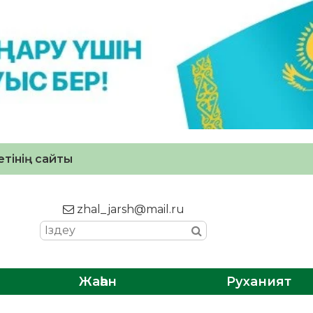
тінің сайты
zhal_jarsh@mail.ru
Жаһан
Руханият