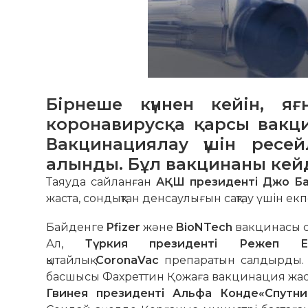
Бірнеше күннен кейін, я
коронавирусқа қарсы вакц
Вакцинациялау үшін ресе
алынды. Бұл вакцинаны кейд
Таяуда сайланған
АҚШ президенті Джо Б
жаста, сондықтан денсаулығын сақтау үшін екп
Байденге
Pfizer
және
BioNTech
вакцинасы 
Ал,
Түркия президенті Режеп Ер
қытайлық
CoronaVac
препаратын салдырды. Е
басшысы Фахреттин Қожаға вакцинация жаса
Гвинея президенті Альфа Конде«Спутни