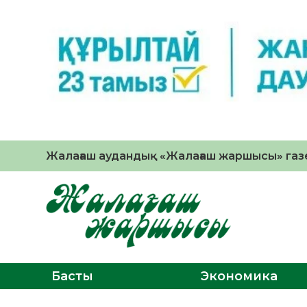
Жалағаш аудандық «Жалағаш жаршысы» газе
Басты
Экономика