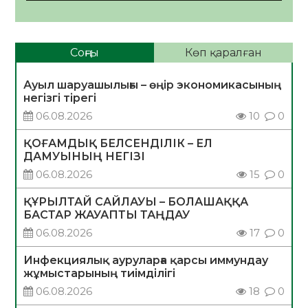
Соңғы
Көп қаралған
Ауыл шаруашылығы – өңір экономикасының
негізгі тірегі
06.08.2026
10
0
ҚОҒАМДЫҚ БЕЛСЕНДІЛІК – ЕЛ
ДАМУЫНЫҢ НЕГІЗІ
06.08.2026
15
0
ҚҰРЫЛТАЙ САЙЛАУЫ – БОЛАШАҚҚА
БАСТАР ЖАУАПТЫ ТАҢДАУ
06.08.2026
17
0
Инфекциялық ауруларға қарсы иммундау
жұмыстарының тиімділігі
06.08.2026
18
0