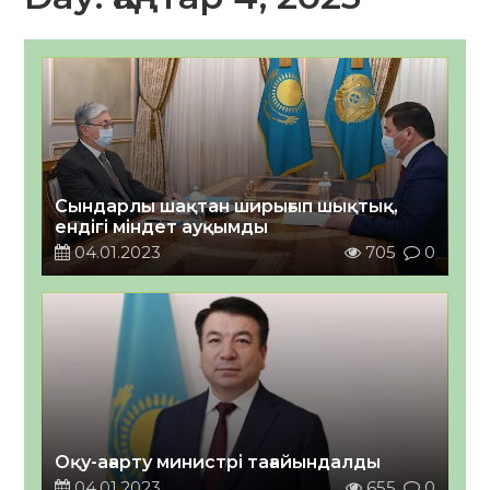
Сындарлы шақтан ширығып шықтық,
ендігі міндет ауқымды
04.01.2023
705
0
Оқу-ағарту министрі тағайындалды
04.01.2023
655
0