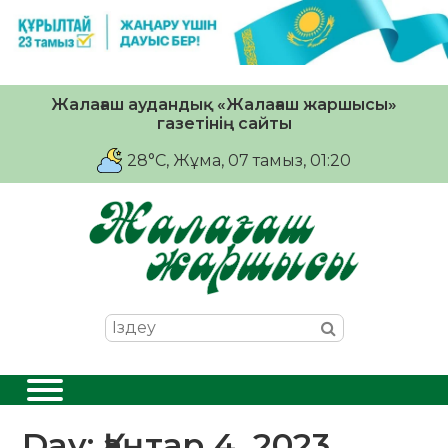
Жалағаш аудандық «Жалағаш жаршысы»
газетінің сайты
28°C
, Жұма, 07 тамыз, 01:20
Day:
Қаңтар 4, 2023