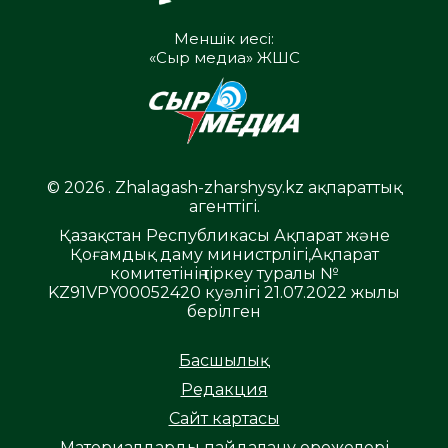
Меншік иесі:
«Сыр медиа» ЖШС
© 2026 . Zhalagash-zharshysy.kz ақпараттық
агенттігі.
Қазақстан Республикасы Ақпарат және
Қоғамдық даму министрлігі,Ақпарат
комитетінің тіркеу туралы №
KZ91VPY00052420 куәлігі 21.07.2022 жылы
берілген
Басшылық
Редакция
Сайт картасы
Материалдарды пайдалану ережелері