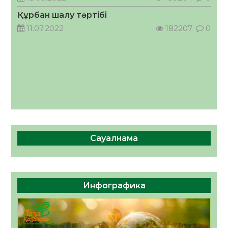
ҚОСЫЛҒАН ҮЛЕС
Құрбан шалу тәртібі
05.08.2026
36
0
11.07.2022
182207
0
Сауалнама
Инфографика