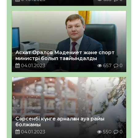
Асхат Оралов Мәдениет және спорт
министрі болып тағайындалды
04.01.2023
657
0
Сәрсенбі күнге арналған ауа райы
болжамы
04.01.2023
550
0