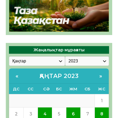
Жаңалықтар мұрағаты
ҚАҢТАР 2023
«
»
ДС
СС
СӘ
БС
ЖМ
СБ
ЖС
1
2
3
4
5
6
7
8