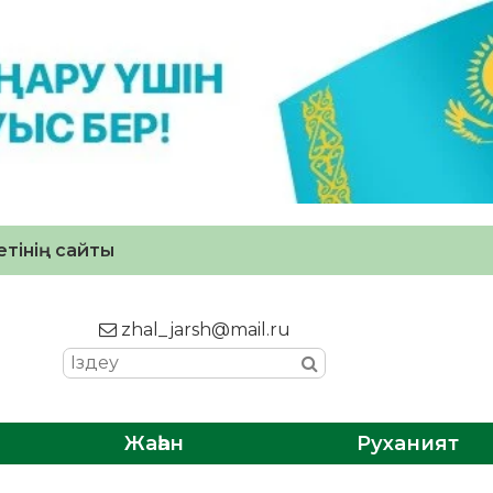
тінің сайты
zhal_jarsh@mail.ru
Жаһан
Руханият