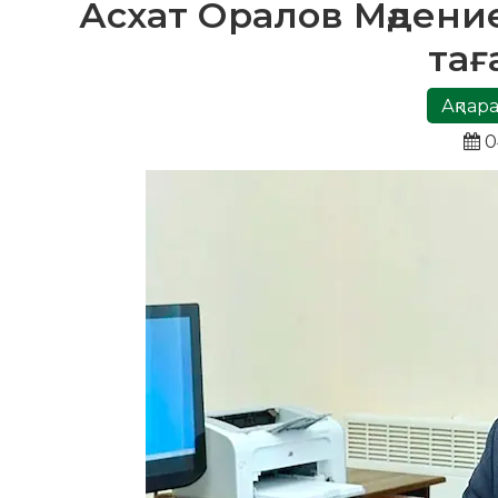
Асхат Оралов Мәдени
та
Ақпара
0