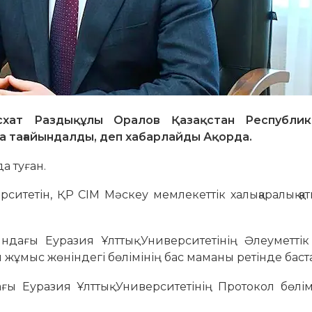
хат Раздықұлы Оралов Қазақстан Республик
а тағайындалды, деп хабарлайды Ақорда.
а туған.
ситетін, ҚР СІМ Мәскеу мемлекеттік халықаралық қа
дағы Еуразия Ұлттық Университетінің Әлеуметтік
ұмыс жөніндегі бөлімінің бас маманы ретінде баст
ы Еуразия Ұлттық Университетінің Протокол бөлім