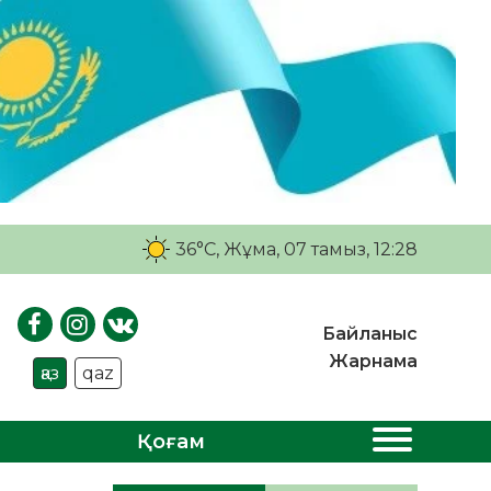
36°C
, Жұма, 07 тамыз, 12:28
Байланыс
Жарнама
қаз
qaz
Қоғам