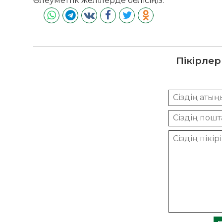
Әлеуметтік желілерде бөлісіңіз:
Пікірлер