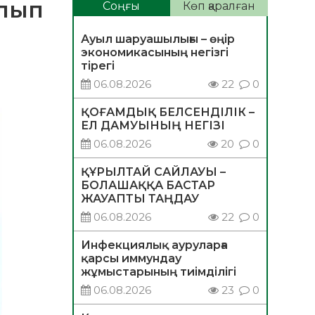
олып
Соңғы
Көп қаралған
Ауыл шаруашылығы – өңір
экономикасының негізгі
тірегі
06.08.2026
22
0
ҚОҒАМДЫҚ БЕЛСЕНДІЛІК –
ЕЛ ДАМУЫНЫҢ НЕГІЗІ
06.08.2026
20
0
ҚҰРЫЛТАЙ САЙЛАУЫ –
БОЛАШАҚҚА БАСТАР
ЖАУАПТЫ ТАҢДАУ
06.08.2026
22
0
Инфекциялық ауруларға
қарсы иммундау
жұмыстарының тиімділігі
06.08.2026
23
0