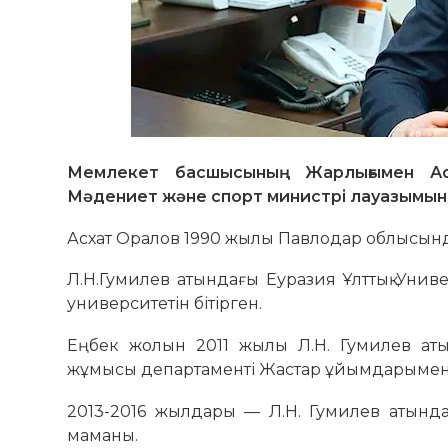
Мемлекет басшысының Жарлығымен Ас
Мәдениет және спорт министрі лауазымын
Асхат Оралов 1990 жылы Павлодар облысынд
Л.Н.Гумилев атындағы Еуразия Ұлттық Универ
университетін бітірген.
Еңбек жолын 2011 жылы Л.Н. Гумилев атын
жұмысы департаменті Жастар ұйымдарымен ж
2013-2016 жылдары — Л.Н. Гумилев атындағ
маманы.