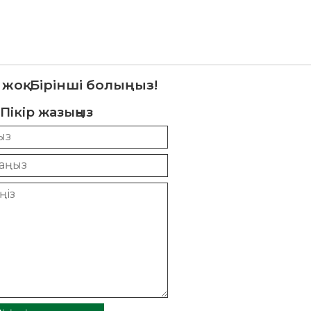
 жоқ. Бірінші болыңыз!
Пікір жазыңыз