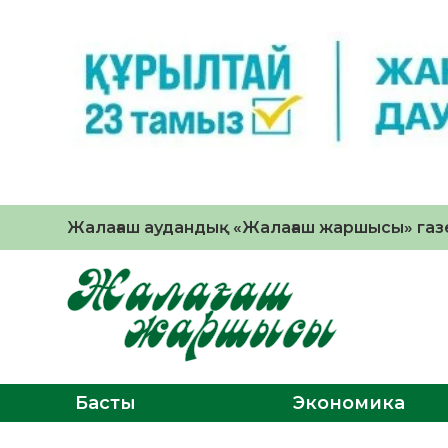
Жалағаш аудандық «Жалағаш жаршысы» газе
Басты
Экономика