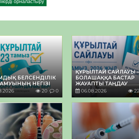
ҚҰРЫЛТАЙ САЙЛАУЫ 
МДЫҚ БЕЛСЕНДІЛІК
БОЛАШАҚҚА БАСТАР
ДАМУЫНЫҢ НЕГІЗІ
ЖАУАПТЫ ТАҢДАУ
8.2026
20
0
06.08.2026
2