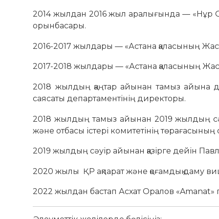
2014 жылдан 2016 жыл аралығында — «Нұр 
орынбасары.
2016-2017 жылдары — «Астана қаласының Жас
2017-2018 жылдары — «Астана қаласының Жас
2018 жылдың қаңтар айынан тамыз айына де
саясаты департаментінің директоры.
2018 жылдың тамыз айынан 2019 жылдың сә
және отбасы істері комитетінің төрағасының
2019 жылдың сәуір айынан қазірге дейін Павл
2020 жылы ҚР ақпарат және қоғамдық даму ви
2022 жылдан бастап Асхат Оралов «Amanat» п