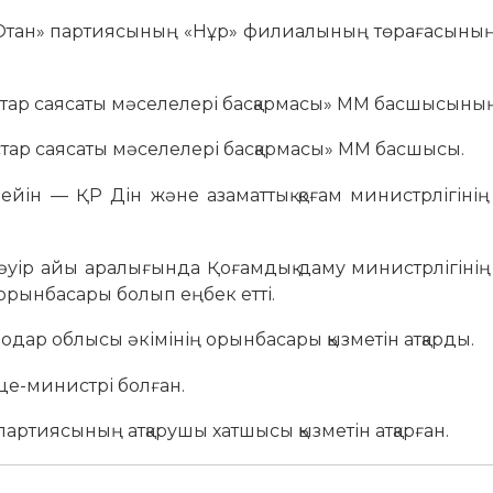
Отан» партиясының «Нұр» филиалының төрағасының 
тар саясаты мәселелері басқармасы» ММ басшысының
тар саясаты мәселелері басқармасы» ММ басшысы.
йін — ҚР Дін және азаматтық қоғам министрлігіні
уір айы аралығында Қоғамдық даму министрлігінің
 орынбасары болып еңбек етті.
одар облысы әкімінің орынбасары қызметін атқарды.
це-министрі болған.
артиясының атқарушы хатшысы қызметін атқарған.