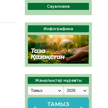
ы жаңа Құрылтай үшін дауыс
беруге дайын
Сауалнама
05.08.2026
34
0
ӘРБІР ДАУЫС – ҚОҒАМ
ДАМУЫНА ҚОСЫЛҒАН
Инфографика
ҮЛЕС
05.08.2026
41
0
Жаңалықтар мұрағаты
ТАМЫЗ
«
»