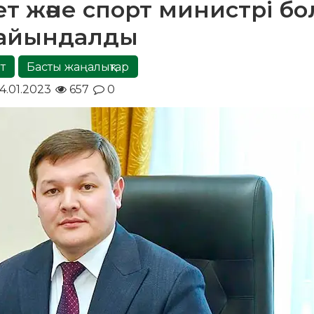
ет және спорт министрі б
ғайындалды
т
Басты жаңалықтар
4.01.2023
657
0