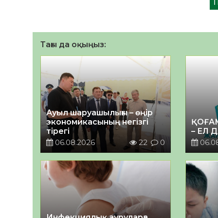
Тағы да оқыңыз:
Ауыл шаруашылығы – өңір
экономикасының негізгі
ҚОҒА
тірегі
– ЕЛ 
06.08.2026
22
0
06.0
Инфекциялық ауруларға