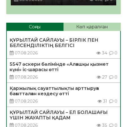
Соңғы
Көп қаралған
ҚҰРЫЛТАЙ САЙЛАУЫ – БІРЛІК ПЕН
БЕЛСЕНДІЛІКТІҢ БЕЛГІСІ
07.08.2026
34
0
5547 әскери бөлімінде «Алғашқы қызмет
күні» іс-шарасы өтті
07.08.2026
27
0
Қаржылық сауаттылықты арттыруға
бағытталған кездесу өтті
07.08.2026
31
0
ҚҰРЫЛТАЙ САЙЛАУЫ – ЕЛ БОЛАШАҒЫ
ҮШІН ЖАУАПТЫ ҚАДАМ
07.08.2026
35
0