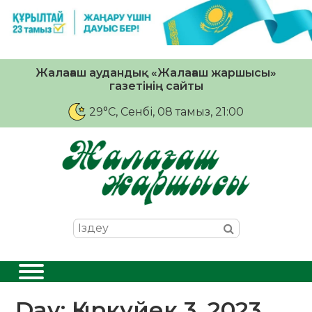
Жалағаш аудандық «Жалағаш жаршысы»
газетінің сайты
29°C
, Сенбі, 08 тамыз, 21:00
Day:
Қыркүйек 3, 2023