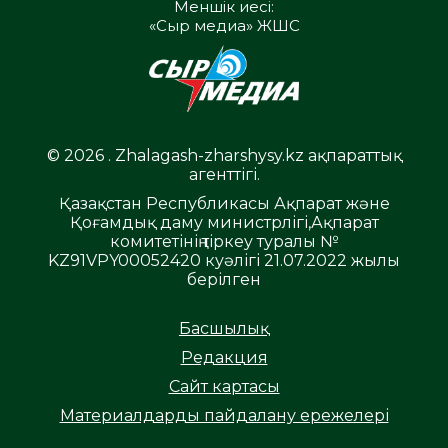
Меншік иесі:
«Сыр медиа» ЖШС
© 2026 . Zhalagash-zharshysy.kz ақпараттық
агенттігі.
Қазақстан Республикасы Ақпарат және
Қоғамдық даму министрлігі,Ақпарат
комитетінің тіркеу туралы №
KZ91VPY00052420 куәлігі 21.07.2022 жылы
берілген
Басшылық
Редакция
Сайт картасы
Материалдарды пайдалану ережелері