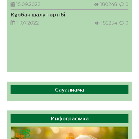
кеңесшісі болып тағайындалды
15.09.2022
180248
0
05.08.2026
51
0
Құрбан шалу тәртібі
11.07.2022
182254
0
Сауалнама
Инфографика