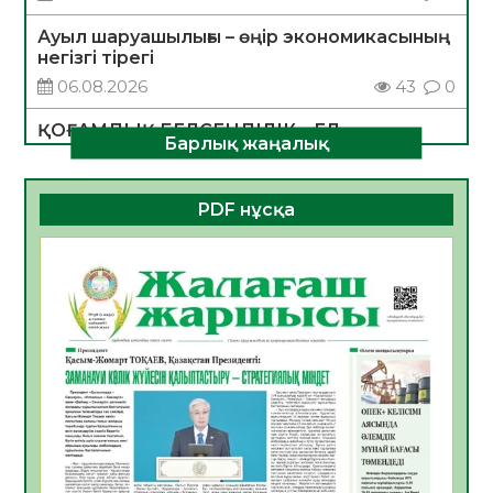
Ауыл шаруашылығы – өңір экономикасының
негізгі тірегі
06.08.2026
43
0
ҚОҒАМДЫҚ БЕЛСЕНДІЛІК – ЕЛ
Барлық жаңалық
ДАМУЫНЫҢ НЕГІЗІ
06.08.2026
40
0
PDF нұсқа
ҚҰРЫЛТАЙ САЙЛАУЫ – БОЛАШАҚҚА
БАСТАР ЖАУАПТЫ ТАҢДАУ
06.08.2026
42
0
Инфекциялық ауруларға қарсы иммундау
жұмыстарының тиімділігі
06.08.2026
45
0
Көкжөтел ауруы туралы
06.08.2026
41
0
АПВ вакцинасы туралы мәлімет