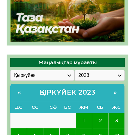
Жаңалықтар мұрағаты
ҚЫРКҮЙЕК 2023
«
»
ДС
СС
СӘ
БС
ЖМ
СБ
ЖС
1
2
3