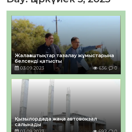
Жалағаштықтар тазалау жұмыстарына
белсенді қатысты
03.09.2023
636
0
Қызылордада жаңа автовокзал
салынады
03.09.2023
692
0