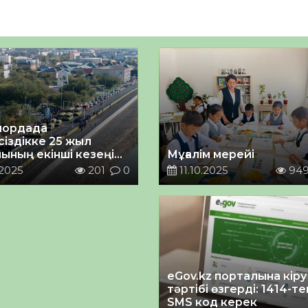
лордада
сіздікке 25 жыл
лының екінші кезеңі
Мұғалім мерейі
лып, пайдалануға
.2025
201
0
11.10.2025
94
і
eGov.kz порталына кіру
тәртібі өзгерді: 1414-те
SMS код керек