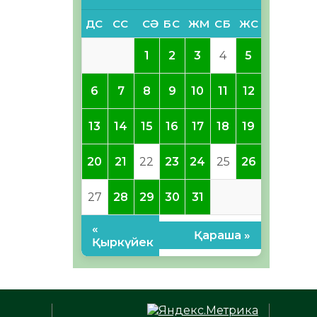
ДС
СС
СӘ
БС
ЖМ
СБ
ЖС
1
2
3
4
5
6
7
8
9
10
11
12
13
14
15
16
17
18
19
20
21
22
23
24
25
26
27
28
29
30
31
«
Қараша »
Қыркүйек