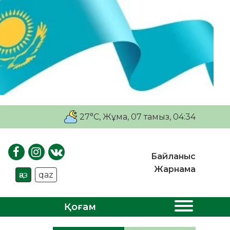
27°C
, Жұма, 07 тамыз, 04:34
Байланыс
Жарнама
қаз
qaz
Қоғам