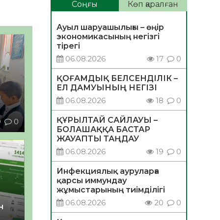
Соңғы
Көп қаралған
Ауыл шаруашылығы – өңір
экономикасының негізгі
тірегі
06.08.2026
17
0
ҚОҒАМДЫҚ БЕЛСЕНДІЛІК –
ЕЛ ДАМУЫНЫҢ НЕГІЗІ
06.08.2026
18
0
ҚҰРЫЛТАЙ САЙЛАУЫ –
9
0
БОЛАШАҚҚА БАСТАР
ЖАУАПТЫ ТАҢДАУ
06.08.2026
19
0
Инфекциялық ауруларға
қарсы иммундау
жұмыстарының тиімділігі
06.08.2026
20
0
н