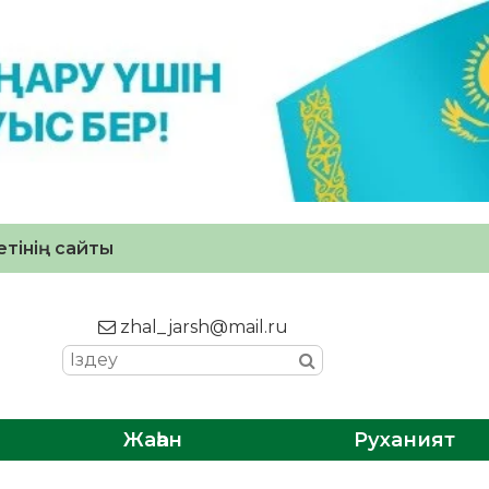
тінің сайты
zhal_jarsh@mail.ru
Жаһан
Руханият