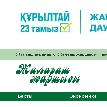
Жалағаш аудандық «Жалағаш жаршысы» газе
Басты
Экономика