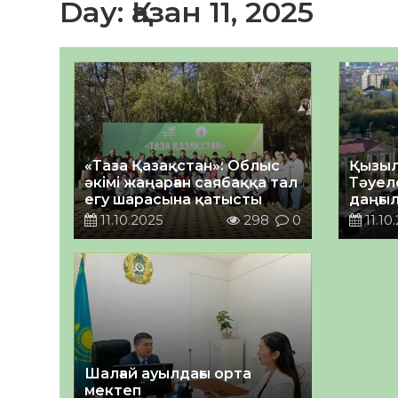
Day:
Қазан 11, 2025
«Таза Қазақстан»: Облыс
Қызы
әкімі жаңарған саябаққа тал
Тәуел
егу шарасына қатысты
даңғы
аяқта
11.10.2025
298
0
11.10
берілд
Шалғай ауылдағы орта
мектеп