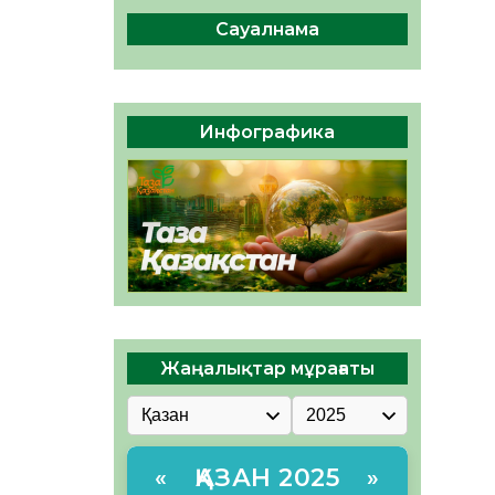
ы жаңа Құрылтай үшін дауыс
беруге дайын
Сауалнама
05.08.2026
32
0
ӘРБІР ДАУЫС – ҚОҒАМ
ДАМУЫНА ҚОСЫЛҒАН
Инфографика
ҮЛЕС
05.08.2026
37
0
Жаңалықтар мұрағаты
ҚАЗАН 2025
«
»