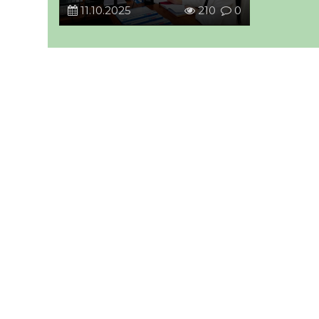
11.10.2025
210
0