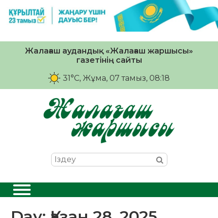
Жалағаш аудандық «Жалағаш жаршысы»
газетінің сайты
31°C
, Жұма, 07 тамыз, 08:18
Day:
Қазан 28, 2025