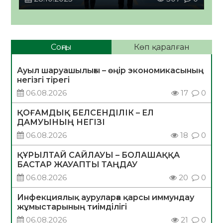
Соңғы
Көп қаралған
Ауыл шаруашылығы – өңір экономикасының
негізгі тірегі
06.08.2026
17
0
ҚОҒАМДЫҚ БЕЛСЕНДІЛІК – ЕЛ
ДАМУЫНЫҢ НЕГІЗІ
06.08.2026
18
0
ҚҰРЫЛТАЙ САЙЛАУЫ – БОЛАШАҚҚА
БАСТАР ЖАУАПТЫ ТАҢДАУ
06.08.2026
20
0
Инфекциялық ауруларға қарсы иммундау
жұмыстарының тиімділігі
06.08.2026
21
0