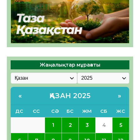
Жаңалықтар мұрағаты
ҚАЗАН 2025
«
»
ДС
СС
СӘ
БС
ЖМ
СБ
ЖС
1
2
3
4
5