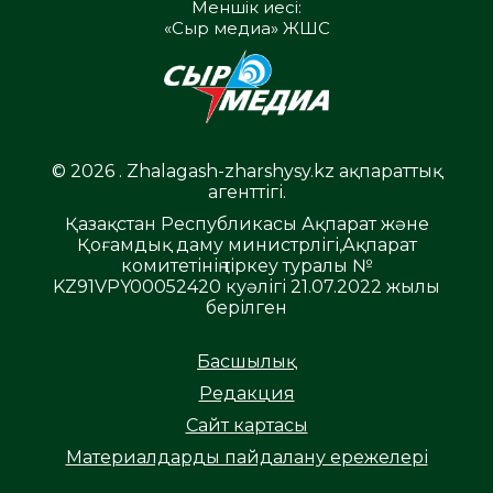
Меншік иесі:
«Сыр медиа» ЖШС
© 2026 . Zhalagash-zharshysy.kz ақпараттық
агенттігі.
Қазақстан Республикасы Ақпарат және
Қоғамдық даму министрлігі,Ақпарат
комитетінің тіркеу туралы №
KZ91VPY00052420 куәлігі 21.07.2022 жылы
берілген
Басшылық
Редакция
Сайт картасы
Материалдарды пайдалану ережелері