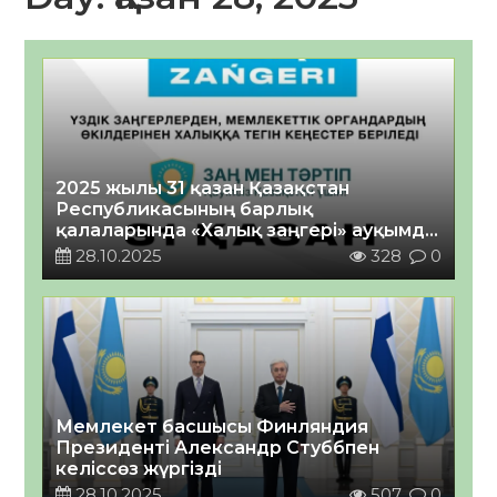
2025 жылы 31 қазан Қазақстан
Республикасының барлық
қалаларында «Халық заңгері» ауқымды
жалпыреспубликалық акциясы бір
28.10.2025
328
0
мезгілде өтеді!
Мемлекет басшысы Финляндия
Президенті Александр Стуббпен
келіссөз жүргізді
28.10.2025
507
0