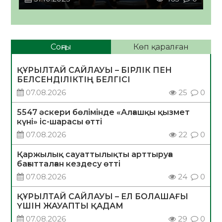
Соңғы
Көп қаралған
ҚҰРЫЛТАЙ САЙЛАУЫ – БІРЛІК ПЕН
БЕЛСЕНДІЛІКТІҢ БЕЛГІСІ
07.08.2026
25
0
5547 әскери бөлімінде «Алғашқы қызмет
күні» іс-шарасы өтті
07.08.2026
22
0
Қаржылық сауаттылықты арттыруға
бағытталған кездесу өтті
07.08.2026
24
0
ҚҰРЫЛТАЙ САЙЛАУЫ – ЕЛ БОЛАШАҒЫ
ҮШІН ЖАУАПТЫ ҚАДАМ
07.08.2026
29
0