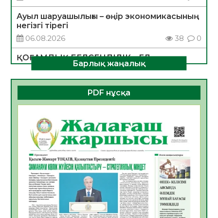
Ауыл шаруашылығы – өңір экономикасының
негізгі тірегі
06.08.2026
38
0
ҚОҒАМДЫҚ БЕЛСЕНДІЛІК – ЕЛ
Барлық жаңалық
ДАМУЫНЫҢ НЕГІЗІ
06.08.2026
35
0
PDF нұсқа
ҚҰРЫЛТАЙ САЙЛАУЫ – БОЛАШАҚҚА
БАСТАР ЖАУАПТЫ ТАҢДАУ
06.08.2026
37
0
Инфекциялық ауруларға қарсы иммундау
жұмыстарының тиімділігі
06.08.2026
39
0
Көкжөтел ауруы туралы
06.08.2026
35
0
АПВ вакцинасы туралы мәлімет