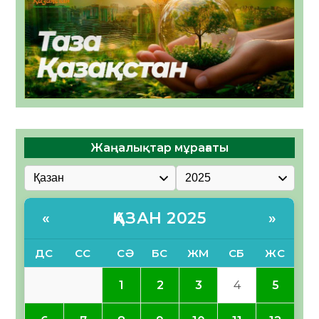
Жаңалықтар мұрағаты
ҚАЗАН 2025
«
»
ДС
СС
СӘ
БС
ЖМ
СБ
ЖС
1
2
3
4
5