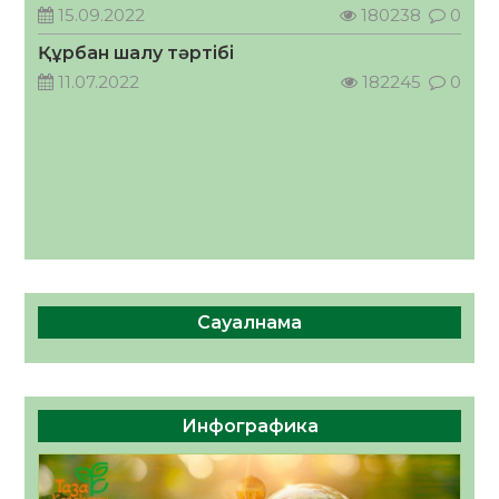
кеңесшісі болып тағайындалды
15.09.2022
180238
0
05.08.2026
46
0
Құрбан шалу тәртібі
11.07.2022
182245
0
Сауалнама
Инфографика