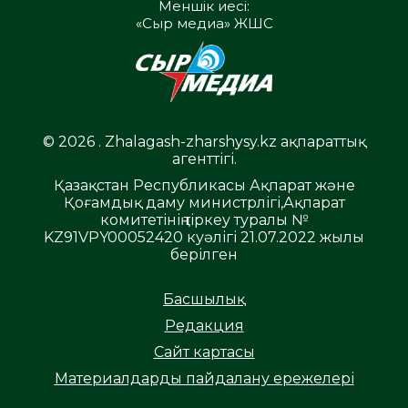
Меншік иесі:
«Сыр медиа» ЖШС
© 2026 . Zhalagash-zharshysy.kz ақпараттық
агенттігі.
Қазақстан Республикасы Ақпарат және
Қоғамдық даму министрлігі,Ақпарат
комитетінің тіркеу туралы №
KZ91VPY00052420 куәлігі 21.07.2022 жылы
берілген
Басшылық
Редакция
Сайт картасы
Материалдарды пайдалану ережелері