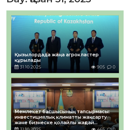
Қызылордада жаңа агрокластер
құрылады
31.10.2025
905
0
Мемлекет басшысының тапсырмасы:
инвестициялық климатты жақсарту
және бизнеске қолайлы жағдай
жасауды жалғастыру
31.10.2025
465
0