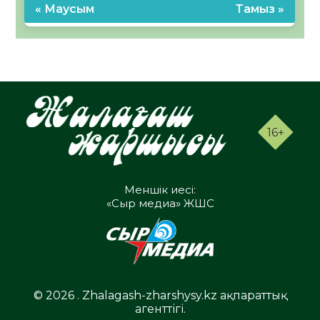
« Маусым
Тамыз »
16+
Меншік иесі:
«Сыр медиа» ЖШС
© 2026 . Zhalagash-zharshysy.kz ақпараттық
агенттігі.