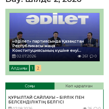
«Әділет» партиясында Қазақстан
Республикасы жаңа
Конституциясының күшіне енуі
талқыланды
02.07.2026
261
0
Алдыңғы
1
2
Соңғы
Көп қаралған
ҚҰРЫЛТАЙ САЙЛАУЫ – БІРЛІК ПЕН
БЕЛСЕНДІЛІКТІҢ БЕЛГІСІ
07.08.2026
26
0