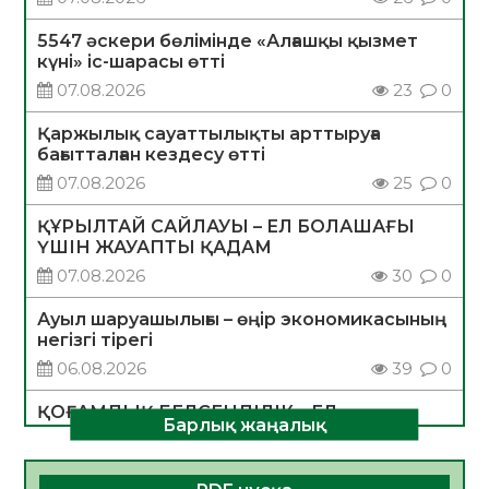
5547 әскери бөлімінде «Алғашқы қызмет
күні» іс-шарасы өтті
07.08.2026
23
0
Қаржылық сауаттылықты арттыруға
бағытталған кездесу өтті
07.08.2026
25
0
ҚҰРЫЛТАЙ САЙЛАУЫ – ЕЛ БОЛАШАҒЫ
ҮШІН ЖАУАПТЫ ҚАДАМ
07.08.2026
30
0
Ауыл шаруашылығы – өңір экономикасының
негізгі тірегі
06.08.2026
39
0
ҚОҒАМДЫҚ БЕЛСЕНДІЛІК – ЕЛ
Барлық жаңалық
ДАМУЫНЫҢ НЕГІЗІ
06.08.2026
36
0