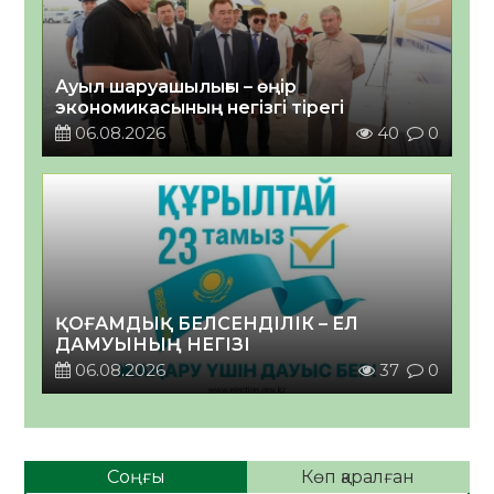
Ауыл шаруашылығы – өңір
экономикасының негізгі тірегі
06.08.2026
40
0
ҚОҒАМДЫҚ БЕЛСЕНДІЛІК – ЕЛ
ДАМУЫНЫҢ НЕГІЗІ
06.08.2026
37
0
Соңғы
Көп қаралған