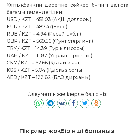
Ұлттық банктің дерегіне сәйкес, бүгінгі валюта
бағамы төмендегідей:
USD / KZT – 451.03 (АҚШ доллары)
EUR / KZT – 487.47(Еуро)
RUB / KZT – 4.94 (Ресей рублі)
GBP / KZT – 569.56 (Фунт стерлинг)
TRY / KZT – 14.39 (Түрік лирасы)
UAH / KZT – 11.82 (Украин гривниі)
CNY / KZT – 62.66 (Қытай юані)
KGS / KZT – 5.04 (Қырғыз сомы)
AED / KZT – 122.82 (БАЭ дирхамы).
Әлеуметтік желілерде бөлісіңіз:
Пікірлер жоқ. Бірінші болыңыз!