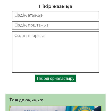
Пікір жазыңыз
Тағы да оқыңыз: