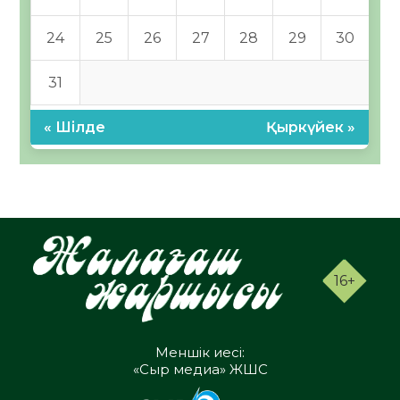
24
25
26
27
28
29
30
31
« Шілде
Қыркүйек »
16+
Меншік иесі:
«Сыр медиа» ЖШС