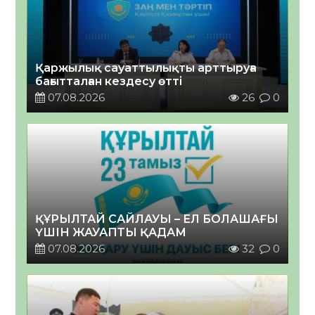
Қаржылық сауаттылықты арттыруға
бағытталған кездесу өтті
07.08.2026
26
0
ҚҰРЫЛТАЙ САЙЛАУЫ – ЕЛ БОЛАШАҒЫ
ҮШІН ЖАУАПТЫ ҚАДАМ
07.08.2026
32
0