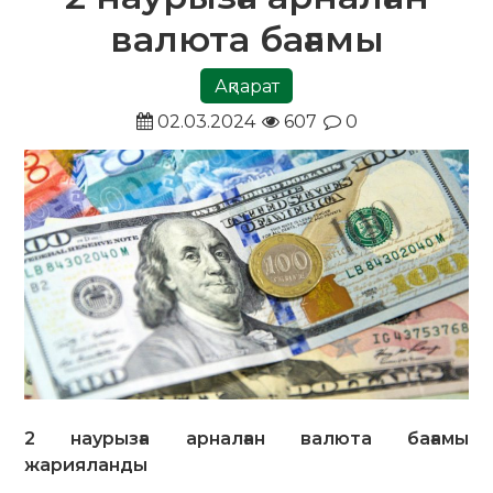
валюта бағамы
Ақпарат
02.03.2024
607
0
2 наурызға арналған валюта бағамы
жарияланды