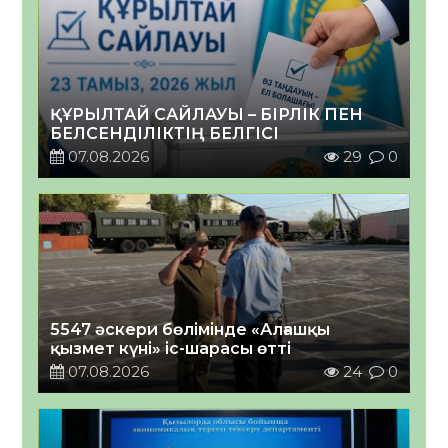
ҚҰРЫЛТАЙ САЙЛАУЫ – БІРЛІК ПЕН
БЕЛСЕНДІЛІКТІҢ БЕЛГІСІ
07.08.2026
29
0
5547 әскери бөлімінде «Алғашқы
қызмет күні» іс-шарасы өтті
07.08.2026
24
0