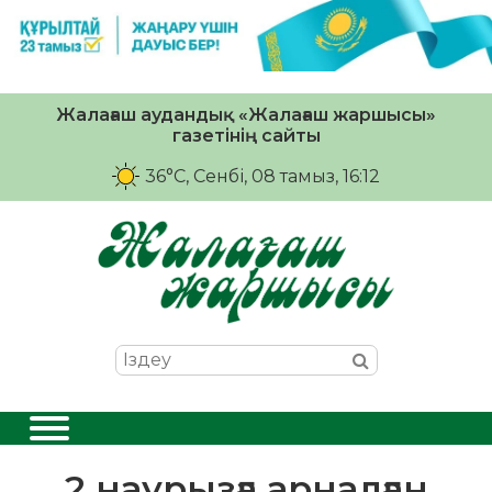
Жалағаш аудандық «Жалағаш жаршысы»
газетінің сайты
36°C
, Сенбі, 08 тамыз, 16:12
2 наурызға арналған