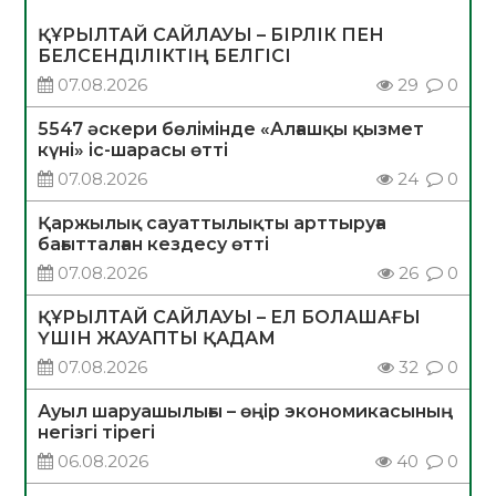
ҚҰРЫЛТАЙ САЙЛАУЫ – БІРЛІК ПЕН
БЕЛСЕНДІЛІКТІҢ БЕЛГІСІ
07.08.2026
29
0
5547 әскери бөлімінде «Алғашқы қызмет
күні» іс-шарасы өтті
07.08.2026
24
0
Қаржылық сауаттылықты арттыруға
бағытталған кездесу өтті
07.08.2026
26
0
ҚҰРЫЛТАЙ САЙЛАУЫ – ЕЛ БОЛАШАҒЫ
ҮШІН ЖАУАПТЫ ҚАДАМ
07.08.2026
32
0
Ауыл шаруашылығы – өңір экономикасының
негізгі тірегі
06.08.2026
40
0