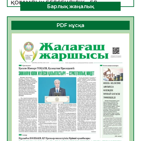
ҚОҒАМДЫҚ БЕЛСЕНДІЛІК – ЕЛ
Барлық жаңалық
ДАМУЫНЫҢ НЕГІЗІ
06.08.2026
37
0
PDF нұсқа
ҚҰРЫЛТАЙ САЙЛАУЫ – БОЛАШАҚҚА
БАСТАР ЖАУАПТЫ ТАҢДАУ
06.08.2026
39
0
Инфекциялық ауруларға қарсы иммундау
жұмыстарының тиімділігі
06.08.2026
41
0
Көкжөтел ауруы туралы
06.08.2026
37
0
АПВ вакцинасы туралы мәлімет
06.08.2026
37
0
Open Air: Қызылорда облысы полиция
департаменті 20 мыңнан астам
көрерменнің қауіпсіздігін қамтамасыз етті