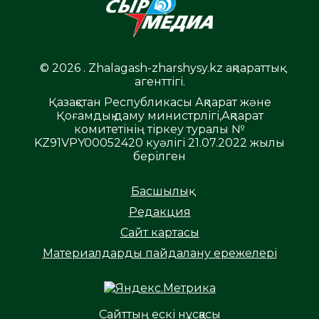
© 2026 . Zhalagash-zharshysy.kz ақпараттық
агенттігі.
Қазақстан Республикасы Ақпарат және
Қоғамдық даму министрлігі,Ақпарат
комитетінің тіркеу туралы №
KZ91VPY00052420 куәлігі 21.07.2022 жылы
берілген
Басшылық
Редакция
Сайт картасы
Материалдарды пайдалану ережелері
Сайттың ескі нұсқасы