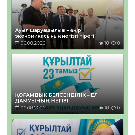
Ауыл шаруашылығы – өңір
экономикасының негізгі тірегі
06.08.2026
18
0
ҚОҒАМДЫҚ БЕЛСЕНДІЛІК – ЕЛ
ДАМУЫНЫҢ НЕГІЗІ
06.08.2026
18
0