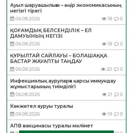
Ауыл шаруашылығы – өңір экономикасының
негізгі тірегі
06.08.2026
18
0
ҚОҒАМДЫҚ БЕЛСЕНДІЛІК – ЕЛ
ДАМУЫНЫҢ НЕГІЗІ
06.08.2026
18
0
ҚҰРЫЛТАЙ САЙЛАУЫ – БОЛАШАҚҚА
БАСТАР ЖАУАПТЫ ТАҢДАУ
06.08.2026
20
0
Инфекциялық ауруларға қарсы иммундау
жұмыстарының тиімділігі
06.08.2026
21
0
Көкжөтел ауруы туралы
06.08.2026
19
0
АПВ вакцинасы туралы мәлімет