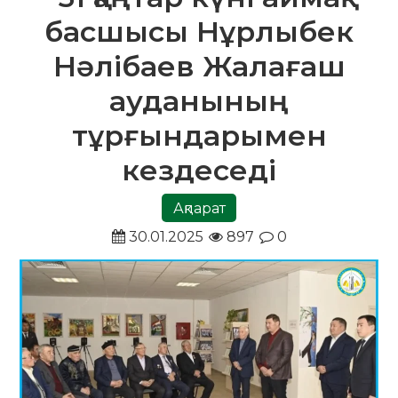
басшысы Нұрлыбек
Нәлібаев Жалағаш
ауданының
тұрғындарымен
кездеседі
Ақпарат
30.01.2025
897
0