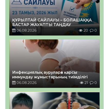
ҚҰРЫЛТАЙ САЙЛАУЫ – БОЛАШАҚҚА
БАСТАР ЖАУАПТЫ ТАҢДАУ
06.08.2026
20
0
Инфекциялық ауруларға қарсы
иммундау жұмыстарының тиімділігі
06.08.2026
21
0