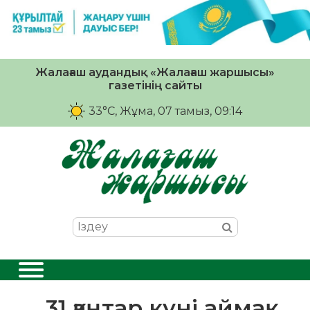
Жалағаш аудандық «Жалағаш жаршысы»
газетінің сайты
33°C
, Жұма, 07 тамыз, 09:14
31 қаңтар күні аймақ