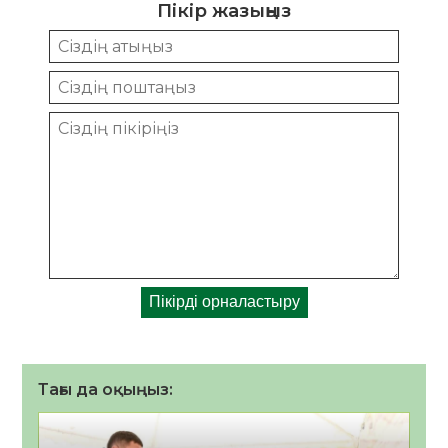
Пікір жазыңыз
Тағы да оқыңыз: