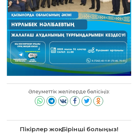
Әлеуметтік желілерде бөлісіңіз:
Пікірлер жоқ. Бірінші болыңыз!