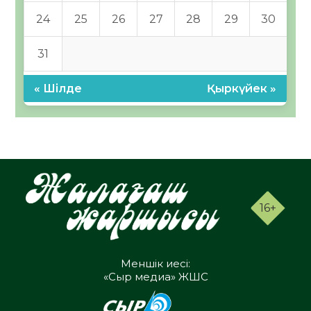
24
25
26
27
28
29
30
31
« Шілде
Қыркүйек »
16+
Меншік иесі:
«Сыр медиа» ЖШС