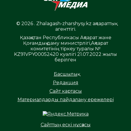
© 2026 . Zhalagash-zharshysy.kz ақпараттық
агенттігі.
Қазақстан Республикасы Ақпарат және
Қоғамдық даму министрлігі,Ақпарат
комитетінің тіркеу туралы №
KZ91VPY00052420 куәлігі 21.07.2022 жылы
берілген
Басшылық
Редакция
Сайт картасы
Материалдарды пайдалану ережелері
Сайттың ескі нұсқасы