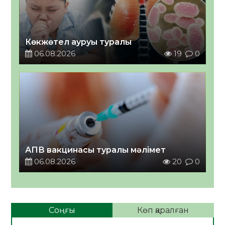
Көкжөтел ауруы туралы
06.08.2026
19
0
АПВ вакцинасы туралы мәлімет
06.08.2026
20
0
Соңғы
Көп қаралған