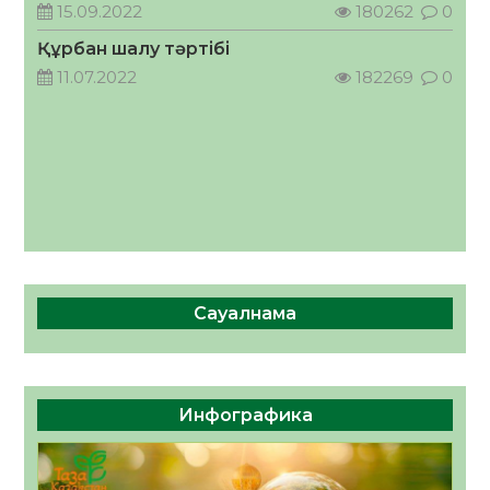
кеңесшісі болып тағайындалды
15.09.2022
180262
0
05.08.2026
61
0
Құрбан шалу тәртібі
11.07.2022
182269
0
Сауалнама
Инфографика