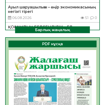
Ауыл шаруашылығы – өңір экономикасының
негізгі тірегі
06.08.2026
51
0
ҚОҒАМДЫҚ БЕЛСЕНДІЛІК – ЕЛ
Барлық жаңалық
ДАМУЫНЫҢ НЕГІЗІ
06.08.2026
49
0
PDF нұсқа
ҚҰРЫЛТАЙ САЙЛАУЫ – БОЛАШАҚҚА
БАСТАР ЖАУАПТЫ ТАҢДАУ
06.08.2026
51
0
Инфекциялық ауруларға қарсы иммундау
жұмыстарының тиімділігі
06.08.2026
53
0
Көкжөтел ауруы туралы
06.08.2026
51
0
АПВ вакцинасы туралы мәлімет