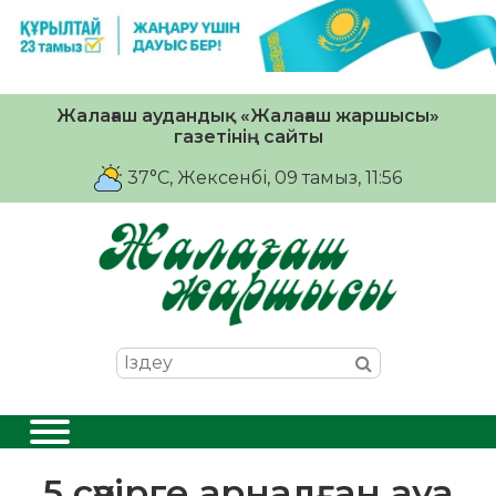
Жалағаш аудандық «Жалағаш жаршысы»
газетінің сайты
37°C
, Жексенбі, 09 тамыз, 11:56
5 сәуірге арналған ауа