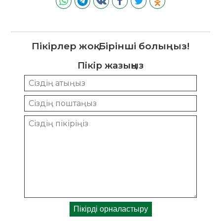
Пікірлер жоқ. Бірінші болыңыз!
Пікір жазыңыз