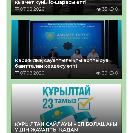
қызмет күні» іс-шарасы өтті
07.08.2026
35
0
Қаржылық сауаттылықты арттыруға
бағытталған кездесу өтті
07.08.2026
39
0
ҚҰРЫЛТАЙ САЙЛАУЫ – ЕЛ БОЛАШАҒЫ
ҮШІН ЖАУАПТЫ ҚАДАМ