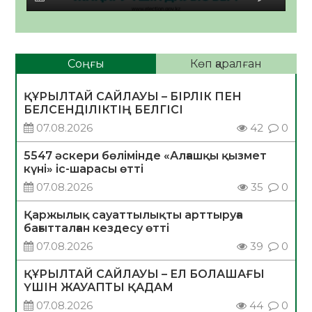
Соңғы
Көп қаралған
ҚҰРЫЛТАЙ САЙЛАУЫ – БІРЛІК ПЕН
БЕЛСЕНДІЛІКТІҢ БЕЛГІСІ
07.08.2026
42
0
5547 әскери бөлімінде «Алғашқы қызмет
күні» іс-шарасы өтті
07.08.2026
35
0
Қаржылық сауаттылықты арттыруға
бағытталған кездесу өтті
07.08.2026
39
0
ҚҰРЫЛТАЙ САЙЛАУЫ – ЕЛ БОЛАШАҒЫ
ҮШІН ЖАУАПТЫ ҚАДАМ
07.08.2026
44
0