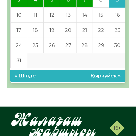
10
11
12
13
14
15
16
17
18
19
20
21
22
23
24
25
26
27
28
29
30
31
« Шілде
Қыркүйек »
16+