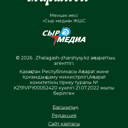
Меншік иесі:
«Сыр медиа» ЖШС
© 2026 . Zhalagash-zharshysy.kz ақпараттық
агенттігі.
Қазақстан Республикасы Ақпарат және
Қоғамдық даму министрлігі,Ақпарат
комитетінің тіркеу туралы №
KZ91VPY00052420 куәлігі 21.07.2022 жылы
берілген
Басшылық
Редакция
Сайт картасы