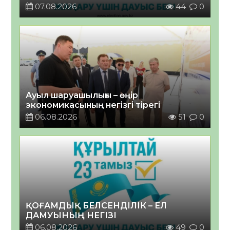
07.08.2026
44
0
Ауыл шаруашылығы – өңір
экономикасының негізгі тірегі
06.08.2026
51
0
ҚОҒАМДЫҚ БЕЛСЕНДІЛІК – ЕЛ
ДАМУЫНЫҢ НЕГІЗІ
06.08.2026
49
0