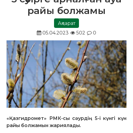
райы болжамы
Ақпарат
05.04.2023
502
0
«Қазгидромет» РМК-сы сәурдің 5-і күнгі күн
райы болжамын жариялады.