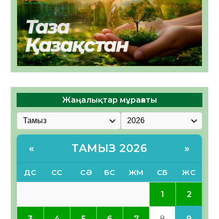
Жаңалықтар мұрағаты
ТАМЫЗ 2026
«
»
ДС
СС
СӘ
БС
ЖМ
СБ
ЖС
2
1
9
3
4
5
6
7
8