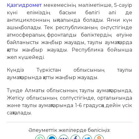
Қазгидромет
мекемесінің мәліметінше, 5-сәуір
күні еліміздің басым бөлігі әлі де
антициклонның ықпалында болады. Яғни күн
ашық болады. Тек республиканың оңтүстігінде
атмосфералық фронталды бөліктердің өтуіне
байланысты жаңбыр жауады, таулы аумақтарда
қатты жаңбыр жауады. Республика бойынша
жел күшейеді.
Күндіз Түркістан облысының таулы
аумақтарында қатты жаңбыр жауады.
Түнде Алматы облысының таулы аумақтарында,
Жетісу облысының солтүстігінде, орталығында
және таулы аумақтарында 1-6 градусқа дейін үсік
сақталады.
Әлеуметтік желілерде бөлісіңіз: