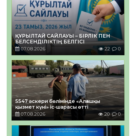
ҚҰРЫЛТАЙ САЙЛАУЫ – БІРЛІК ПЕН
БЕЛСЕНДІЛІКТІҢ БЕЛГІСІ
07.08.2026
22
0
5547 әскери бөлімінде «Алғашқы
қызмет күні» іс-шарасы өтті
07.08.2026
20
0