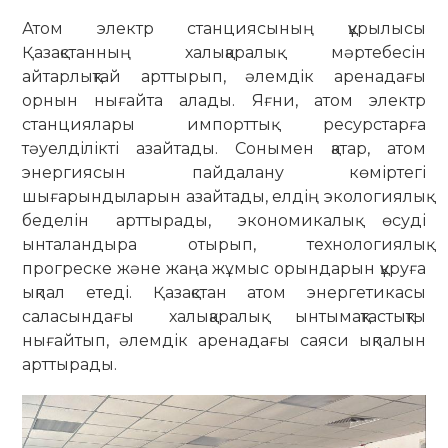
Атом электр станциясының құрылысы
Қазақстанның халықаралық мәртебесін
айтарлықтай арттырып, әлемдік аренадағы
орнын нығайта алады. Яғни, атом электр
станциялары импорттық ресурстарға
тәуелділікті азайтады. Сонымен қатар, атом
энергиясын пайдалану көміртегі
шығарындыларын азайтады, елдің экологиялық
беделін арттырады, экономикалық өсуді
ынталандыра отырып, технологиялық
прогреске және жаңа жұмыс орындарын құруға
ықпал етеді. Қазақстан атом энергетикасы
саласындағы халықаралық ынтымақтастықты
нығайтып, әлемдік аренадағы саяси ықпалын
арттырады.