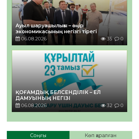
Ауыл шаруашылығы – өңір
экономикасының негізгі тірегі
06.08.2026
35
0
ҚОҒАМДЫҚ БЕЛСЕНДІЛІК – ЕЛ
ДАМУЫНЫҢ НЕГІЗІ
06.08.2026
32
0
Соңғы
Көп қаралған