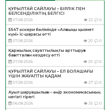
ҚҰРЫЛТАЙ САЙЛАУЫ – БІРЛІК ПЕН
БЕЛСЕНДІЛІКТІҢ БЕЛГІСІ
07.08.2026
22
0
5547 әскери бөлімінде «Алғашқы қызмет
күні» іс-шарасы өтті
07.08.2026
20
0
Қаржылық сауаттылықты арттыруға
бағытталған кездесу өтті
07.08.2026
20
0
ҚҰРЫЛТАЙ САЙЛАУЫ – ЕЛ БОЛАШАҒЫ
ҮШІН ЖАУАПТЫ ҚАДАМ
07.08.2026
27
0
Ауыл шаруашылығы – өңір экономикасының
негізгі тірегі
06.08.2026
35
0