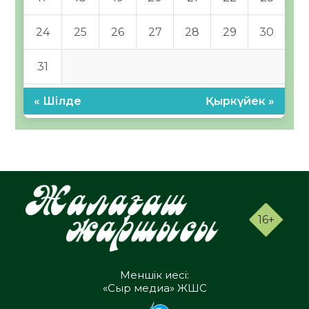
24
25
26
27
28
29
30
31
« Шілде
Қыркүйек »
16+
Меншік иесі:
«Сыр медиа» ЖШС