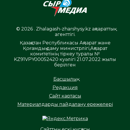
© 2026 . Zhalagash-zharshysy.kz ақпараттық
агенттігі.
Қазақстан Республикасы Ақпарат және
Қоғамдық даму министрлігі,Ақпарат
комитетінің тіркеу туралы №
KZ91VPY00052420 куәлігі 21.07.2022 жылы
берілген
Басшылық
Редакция
Сайт картасы
Материалдарды пайдалану ережелері
Сайттың ескі нұсқасы