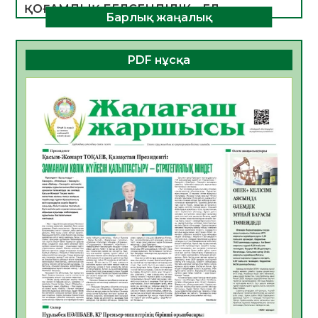
ҚОҒАМДЫҚ БЕЛСЕНДІЛІК – ЕЛ
Барлық жаңалық
ДАМУЫНЫҢ НЕГІЗІ
06.08.2026
32
0
PDF нұсқа
ҚҰРЫЛТАЙ САЙЛАУЫ – БОЛАШАҚҚА
БАСТАР ЖАУАПТЫ ТАҢДАУ
06.08.2026
35
0
Инфекциялық ауруларға қарсы иммундау
жұмыстарының тиімділігі
06.08.2026
36
0
Көкжөтел ауруы туралы
06.08.2026
33
0
АПВ вакцинасы туралы мәлімет
06.08.2026
33
0
Open Air: Қызылорда облысы полиция
департаменті 20 мыңнан астам
көрерменнің қауіпсіздігін қамтамасыз етті