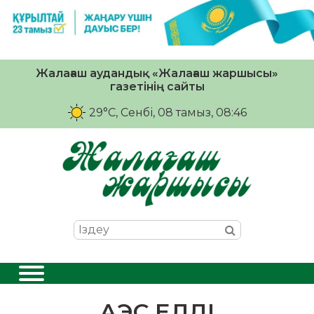
Жалағаш аудандық «Жалағаш жаршысы»
газетінің сайты
29°C
, Сенбі, 08 тамыз, 08:46
АЭС ЕЛДІ