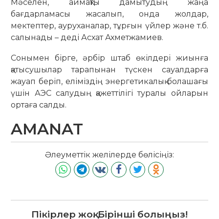
Мәселен, аймақты дамытудың жаңа
бағдарламасы жасалып, онда жолдар,
мектептер, ауруханалар, тұрғын үйлер және т.б.
салынады – деді Асхат Ахметжамиев.
Сонымен бірге, әрбір штаб өкілдері жиынға
қатысушылар тарапынан түскен сауалдарға
жауап беріп, еліміздің энергетикалық болашағы
үшін АЭС салудың қажеттілігі туралы ойларын
ортаға салды.
AMANAT
Әлеуметтік желілерде бөлісіңіз:
Пікірлер жоқ. Бірінші болыңыз!