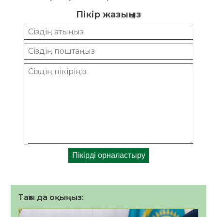
Пікір жазыңыз
Тағы да оқыңыз: