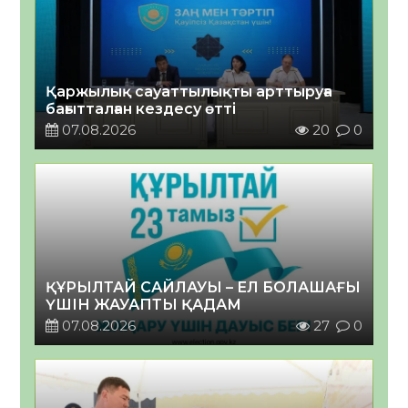
Қаржылық сауаттылықты арттыруға
бағытталған кездесу өтті
07.08.2026
20
0
ҚҰРЫЛТАЙ САЙЛАУЫ – ЕЛ БОЛАШАҒЫ
ҮШІН ЖАУАПТЫ ҚАДАМ
07.08.2026
27
0