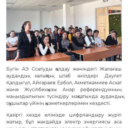
Бүгін АЭ Ссалуды қолдау жөніндегі Жалағаш
аудандық халықтық штаб өкілдері Дәулет
Қалдыгүл, Айғараев Ербол, Ахметжамиев Асхат
және Жүсіпбекқызы Анар референдумның
маңыздылығын түсіндіру мақсатында аудандық
оқушылар үйінің қызметкерлерімен кездесті.
Қазіргі кезде елімізде цифрландыру жүріп
жатыр, бұл жағдайда электр энергиясы аса