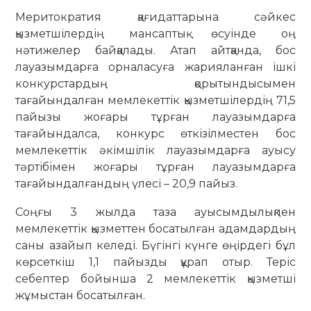
Меритократия қағидаттарына сәйкес
қызметшілердің мансаптық өсуінде оң
нәтижелер байқалады. Атап айтқанда, бос
лауазымдарға орналасуға жарияланған ішкі
конкурстардың қорытындысымен
тағайындалған мемлекеттік қызметшілердің 71,5
пайызы жоғары тұрған лауазымдарға
тағайындалса, конкурс өткізілместен бос
мемлекеттік әкімшілік лауазымдарға ауысу
тәртібімен жоғары тұрған лауазымдарға
тағайындалғандың үлесі – 20,9 пайыз.
Соңғы 3 жылда таза ауысымдылықпен
мемлекеттік қызметтен босатылған адамдардың
саны азайып келеді. Бүгінгі күнге өңірдегі бұл
көрсеткіш 1,1 пайызды құрап отыр. Теріс
себептер бойынша 2 мемлекеттік қызметші
жұмыстан босатылған.