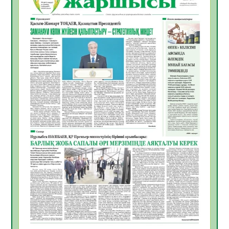
ЖАРҚЫН БОЛАШАҚ» АТТЫ КЕҢЕЙТІЛГЕН
МӘЖІЛІС ӨТТІ
05.08.2026
34
0
Қазақстан Орталық Азиядағы көшуге ең
қолайлы ел атанды
05.08.2026
35
0
Өрт қауіпсіздігі талаптарын сақтау – әр
азаматтың міндеті
05.08.2026
35
0
Руслан Рүстемұлы облыс әкімінің
кеңесшісі болып тағайындалды
05.08.2026
33
0
Цифрландыру саласын дамыту аясында
салынатын жаңа орталықтың жобасы
талқыланды
05.08.2026
32
0