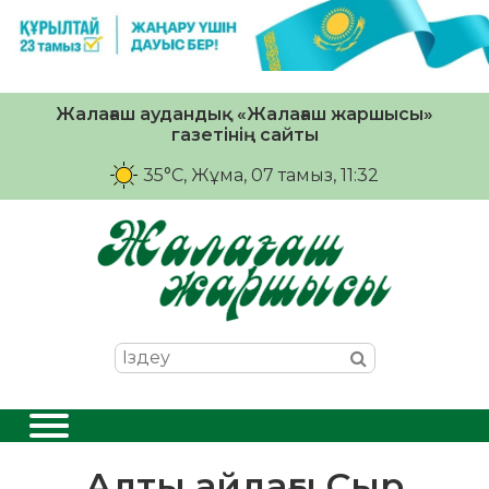
Жалағаш аудандық «Жалағаш жаршысы»
газетінің сайты
35°C
, Жұма, 07 тамыз, 11:32
Алты айдағы Сыр