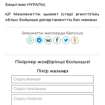
Бақытжан НҰРАЛЫ,
ҚР Мемлекеттік қызмет істері агенттігінің
облыс бойынша департаменттің бас маманы
Әлеуметтік желілерде бөлісіңіз:
Пікірлер жоқ. Бірінші болыңыз!
Пікір жазыңыз