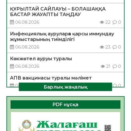
ҚҰРЫЛТАЙ САЙЛАУЫ – БОЛАШАҚҚА
БАСТАР ЖАУАПТЫ ТАҢДАУ
06.08.2026
22
0
Инфекциялық ауруларға қарсы иммундау
жұмыстарының тиімділігі
06.08.2026
23
0
Көкжөтел ауруы туралы
06.08.2026
21
0
АПВ вакцинасы туралы мәлімет
06.08.2026
22
0
Барлық жаңалық
Open Air: Қызылорда облысы полиция
департаменті 20 мыңнан астам
PDF нұсқа
көрерменнің қауіпсіздігін қамтамасыз етті
06.08.2026
34
0
ҚЫЗЫЛОРДАДА «САНАЛЫ ҰРПАҚ –