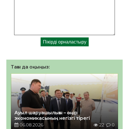
Тағы да оқыңыз:
Ауыл шаруашылығы – өңір
экономикасының негізгі тірегі
06.08.2026
22
0