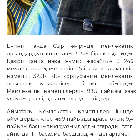
Бүгінгі таңда Сыр өңірінде мемлекеттік
органдардың штат саны 3 349 бірлікті құрайды.
Қазіргі таңда нақты жұмыс жасайтын 3 246
мемлекеттік қызметшінің 15-і саяси әкімшілік
қызметші, 3231-і «Б» корпусының мемлекеттік
әкімшілік қызметшілері болып табылады.
Мемлекеттік қызметшілердің 99,5 пайызы қазақ
ұлтының өкілі, қалғаны өзге ұлт өкілдері.
Аймақтағы мемлекеттік қызметшілер ішінде
әйелдердің үлесі 45,9 пайызды құраса, оның 9,4
пайызы басшылық лауазымдарды атқарады. Атап
айтқанда, 1-і басқарма басшысы, 4-і департамент