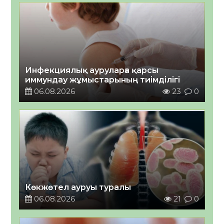
Инфекциялық ауруларға қарсы
иммундау жұмыстарының тиімділігі
06.08.2026
23
0
Көкжөтел ауруы туралы
06.08.2026
21
0