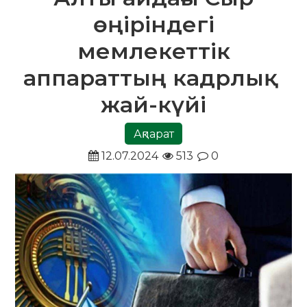
өңіріндегі
мемлекеттік
аппараттың кадрлық
жай-күйі
Ақпарат
12.07.2024
513
0