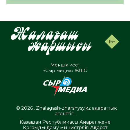
16+
Меншік иесі:
«Сыр медиа» ЖШС
© 2026 . Zhalagash-zharshysy.kz ақпараттық
агенттігі.
Қазақстан Республикасы Ақпарат және
Қоғамдық даму министрлігі,Ақпарат