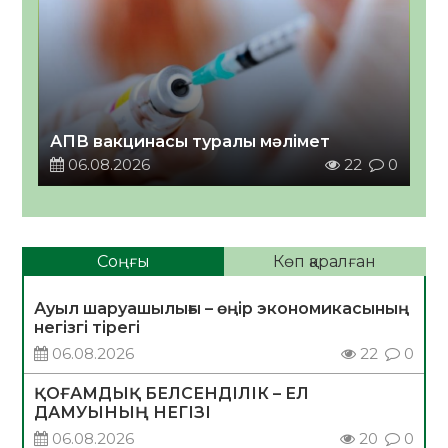
АПВ вакцинасы туралы мәлімет
06.08.2026
22
0
Соңғы
Көп қаралған
Ауыл шаруашылығы – өңір экономикасының
негізгі тірегі
06.08.2026
22
0
ҚОҒАМДЫҚ БЕЛСЕНДІЛІК – ЕЛ
ДАМУЫНЫҢ НЕГІЗІ
06.08.2026
20
0