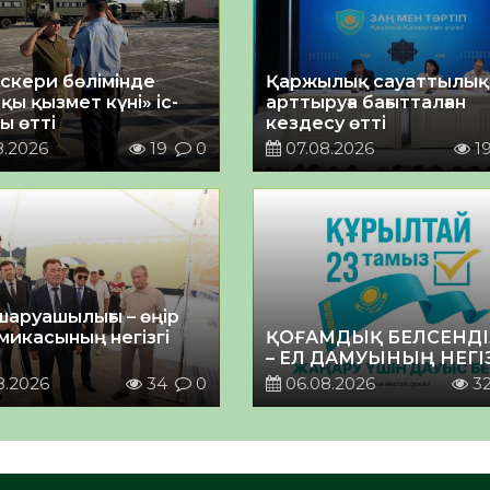
әскери бөлімінде
Қаржылық сауаттылы
қы қызмет күні» іс-
арттыруға бағытталған
ы өтті
кездесу өтті
8.2026
19
0
07.08.2026
1
шаруашылығы – өңір
микасының негізгі
ҚОҒАМДЫҚ БЕЛСЕНДІ
– ЕЛ ДАМУЫНЫҢ НЕГІ
8.2026
34
0
06.08.2026
3