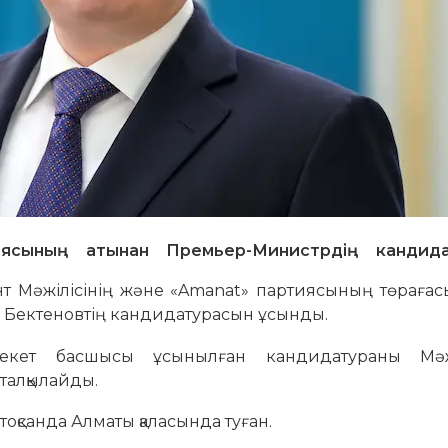
ясының атынан Премьер-Министрдің кандида
нт Мәжілісінің және «Amanat» партиясының төрағас
 Бектеновтің кандидатурасын ұсынды.
екет басшысы ұсынылған кандидатураны Мәжі
талқылайды.
оқсанда Алматы қаласында туған.