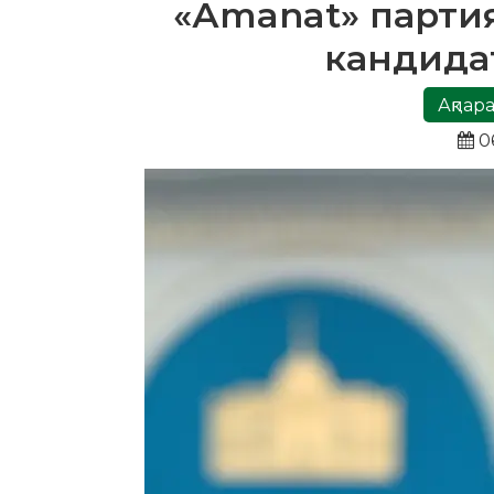
«Аmanat» парти
кандида
Ақпара
0