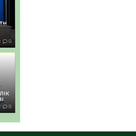
қты
9
0
ЛІК
ЗІ
2
0