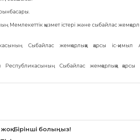
орынбасары.
ң Мемлекеттік қызмет істері және сыбайлас жемқорлық
асының Сыбайлас жемқорлыққа қарсы іс-қимыл Аг
 Республикасының Сыбайлас жемқорлыққа қарсы і
 жоқ. Бірінші болыңыз!