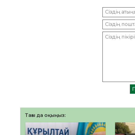
Тағы да оқыңыз: