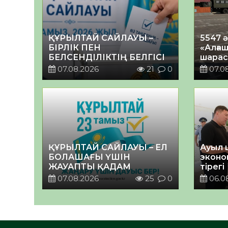
ҚҰРЫЛТАЙ САЙЛАУЫ –
5547 
БІРЛІК ПЕН
«Алғаш
БЕЛСЕНДІЛІКТІҢ БЕЛГІСІ
шарас
07.08.2026
21
0
07.0
ҚҰРЫЛТАЙ САЙЛАУЫ – ЕЛ
Ауыл 
БОЛАШАҒЫ ҮШІН
эконо
ЖАУАПТЫ ҚАДАМ
тірегі
07.08.2026
25
0
06.0