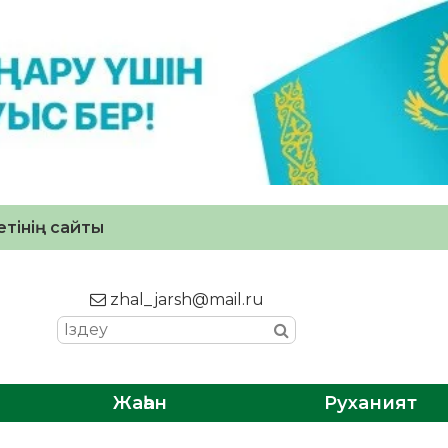
тінің сайты
zhal_jarsh@mail.ru
Жаһан
Руханият