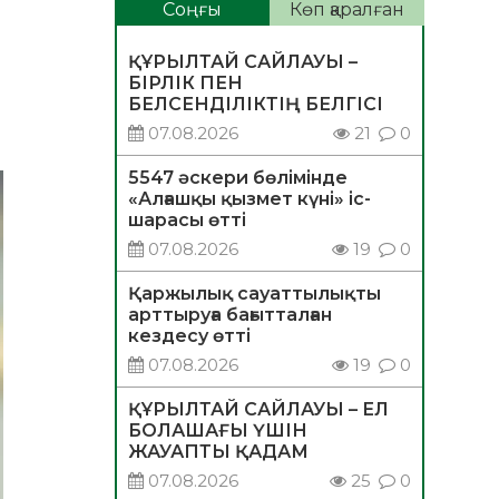
Соңғы
Көп қаралған
ҚҰРЫЛТАЙ САЙЛАУЫ –
БІРЛІК ПЕН
БЕЛСЕНДІЛІКТІҢ БЕЛГІСІ
07.08.2026
21
0
5547 әскери бөлімінде
«Алғашқы қызмет күні» іс-
шарасы өтті
07.08.2026
19
0
Қаржылық сауаттылықты
арттыруға бағытталған
кездесу өтті
07.08.2026
19
0
ҚҰРЫЛТАЙ САЙЛАУЫ – ЕЛ
БОЛАШАҒЫ ҮШІН
ЖАУАПТЫ ҚАДАМ
07.08.2026
25
0