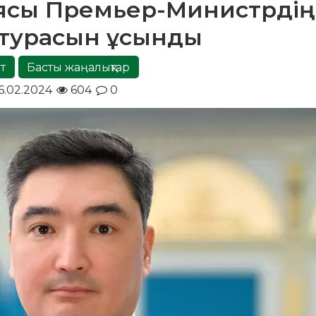
ясы Премьер-Министрдің
турасын ұсынды
т
Басты жаңалықтар
6.02.2024
604
0