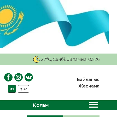
27°C
, Сенбі, 08 тамыз, 03:26
Байланыс
Жарнама
қаз
qaz
Қоғам