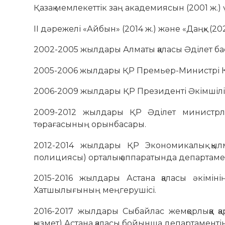
Қазақ мемлекеттік заң академиясын (2001 ж.) 
ІІ дәрежелі «Айбын» (2014 ж.) және «Даңқ» (2
2002-2005 жылдары Алматы қаласы Әділет бас
2005-2006 жылдары ҚР Премьер-Министрі Ке
2006-2009 жылдары ҚР Президенті Әкімшілі
2009-2012 жылдары ҚР Әділет министрлігі
төрағасының орынбасары.
2012-2014 жылдары ҚР Экономикалық қылмы
полициясы) орталық аппаратында департаме
2015-2016 жылдары Астана қаласы әкімін
Хатшылығының меңгерушісі.
2016-2017 жылдары Сыбайлас жемқорлыққа қа
қызмет) Астана қаласы бойынша департаменті