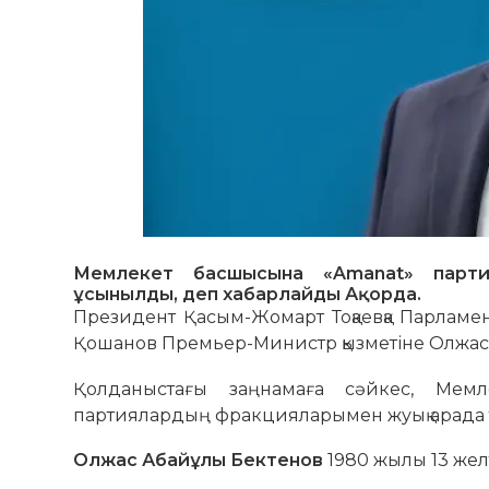
Мемлекет басшысына «Amanat» парти
ұсынылды, деп хабарлайды Ақорда.
Президент Қасым-Жомарт Тоқаевқа Парламе
Қошанов Премьер-Министр қызметіне Олжас
Қолданыстағы заңнамаға сәйкес, Мемл
партиялардың фракцияларымен жуық арада 
Олжас Абайұлы Бектенов
1980 жылы 13 желт