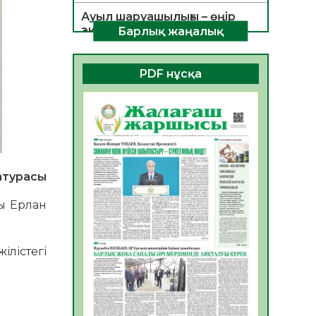
Ауыл шаруашылығы – өңір
экономикасының негізгі
Барлық жаңалық
тірегі
06.08.2026
34
0
PDF нұсқа
ҚОҒАМДЫҚ БЕЛСЕНДІЛІК –
ЕЛ ДАМУЫНЫҢ НЕГІЗІ
06.08.2026
32
0
ҚҰРЫЛТАЙ САЙЛАУЫ –
БОЛАШАҚҚА БАСТАР
турасы
ЖАУАПТЫ ТАҢДАУ
06.08.2026
35
0
ы Ерлан
Инфекциялық ауруларға
қарсы иммундау
жұмыстарының тиімділігі
лістегі
06.08.2026
35
0
Көкжөтел ауруы туралы
06.08.2026
33
0