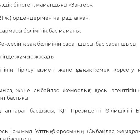
үздік бітірген, мамандығы «Заңгер».
021 ж.) ордендерімен наградталған.
қармасы бөлімінің бас маманы.
ңсесінің заң бөлімінің сарапшысы, бас сарапшысы.
гінде жұмыс жасады.
нің Тіркеу қызметі және құқықтық көмек көрсету к
сқа жəне сыбайлас жемқорлыққа қарсы агенттігінің
нт бастығы.
ің аппарат басшысы, ҚР Президенті Әкімшілігі 
рсы іс-қимыл Ұлттық бюросының (Сыбайлас жемқорлық
нің басшысы.