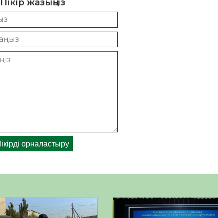
Пікір жазыңыз