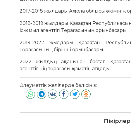
2017-2018 жылдары Ақмола облысы әкімінің 
2018-2019 жылдары Қазақстан Республикасыны
іс-қимыл агенттігі Төрағасының орынбасары.
2019-2022 жылдары Қазақстан Республик
Төрағасының бірінші орынбасары.
2022 жылдың ақпанынан бастап Қазақстан
агенттігінің төрағасы қызметін атқарды.
Әлеуметтік желілерде бөлісіңіз:
Пікірлер