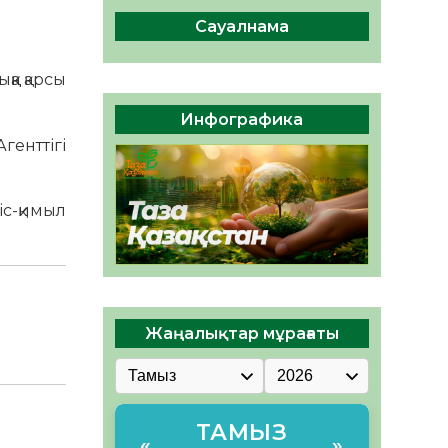
сақтау – әр азаматтың
міндеті
Сауалнама
05.08.2026
46
0
қа қарсы
Руслан Рүстемұлы облыс
әкімінің кеңесшісі болып
Инфографика
тағайындалды
енттігі
05.08.2026
43
0
с-қимыл
Жаңалықтар мұрағаты
ТАМЫЗ
«
»