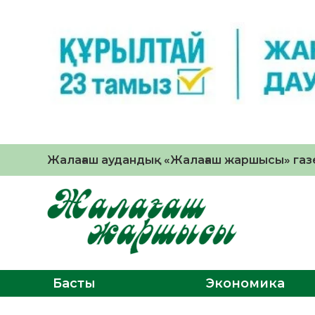
Жалағаш аудандық «Жалағаш жаршысы» газе
Басты
Экономика