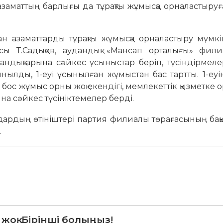
 5 азаматтың барлығы да тұрақты жұмысқа орналастыру
ан азаматтарды тұрақты жұмысқа орналастыру мүмкі
ысы Т.Садықов, аудандық «Мансап орталығы» фил
ндықтарына сәйкес ұсыныстар беріп, түсіндірмеле
ды, 1-еуі ұсынылған жұмыстан бас тартты. 1-еуіне
ос жұмыс орны жоқ екендігі, мемлекеттік қызметке 
на сәйкес түсініктемелер берді.
дардың өтініштері партия филиалы төрағасының ба
.
 жоқ. Бірінші болыңыз!