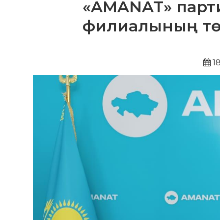
«AMANAT» парт
филиалының төр
18