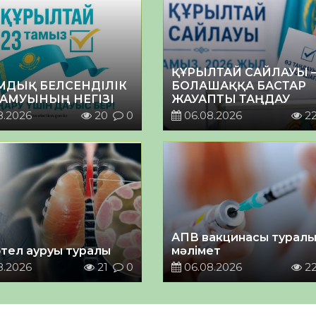
ҚҰРЫЛТАЙ САЙЛАУЫ 
МДЫҚ БЕЛСЕНДІЛІК
БОЛАШАҚҚА БАСТАР
ДАМУЫНЫҢ НЕГІЗІ
ЖАУАПТЫ ТАҢДАУ
8.2026
20
0
06.08.2026
2
АПВ вакцинасы турал
тел ауруы туралы
мәлімет
8.2026
21
0
06.08.2026
2