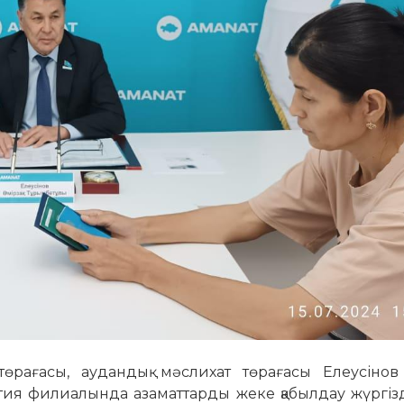
рағасы, аудандық мәслихат төрағасы Елеусінов 
ртия филиалында азаматтарды жеке қабылдау жүргіз