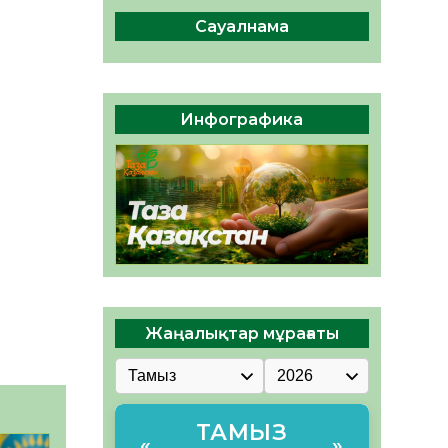
ы жаңа Құрылтай үшін дауыс
беруге дайын
Сауалнама
05.08.2026
34
0
ӘРБІР ДАУЫС – ҚОҒАМ
ДАМУЫНА ҚОСЫЛҒАН
Инфографика
ҮЛЕС
05.08.2026
41
0
Жаңалықтар мұрағаты
ТАМЫЗ
«
»