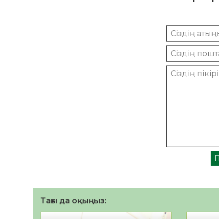
Тағы да оқыңыз: