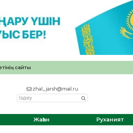
тінің сайты
zhal_jarsh@mail.ru
Жаһан
Руханият