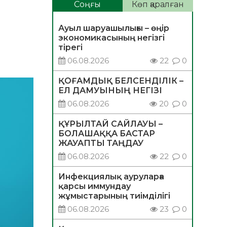
Соңғы
Көп қаралған
Ауыл шаруашылығы – өңір
экономикасының негізгі
тірегі
06.08.2026
22
0
ҚОҒАМДЫҚ БЕЛСЕНДІЛІК –
ЕЛ ДАМУЫНЫҢ НЕГІЗІ
06.08.2026
20
0
ҚҰРЫЛТАЙ САЙЛАУЫ –
БОЛАШАҚҚА БАСТАР
ЖАУАПТЫ ТАҢДАУ
06.08.2026
22
0
Инфекциялық ауруларға
қарсы иммундау
жұмыстарының тиімділігі
06.08.2026
23
0