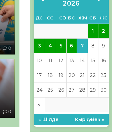
2026
ДС
СС
СӘ
БС
ЖМ
СБ
ЖС
–
1
2
7
3
4
5
6
8
9
2
0
10
11
12
13
14
15
16
17
18
19
20
21
22
23
24
25
26
27
28
29
30
ы
31
2
0
« Шілде
Қыркүйек »