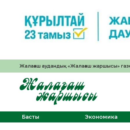
Жалағаш аудандық «Жалағаш жаршысы» газе
Басты
Экономика