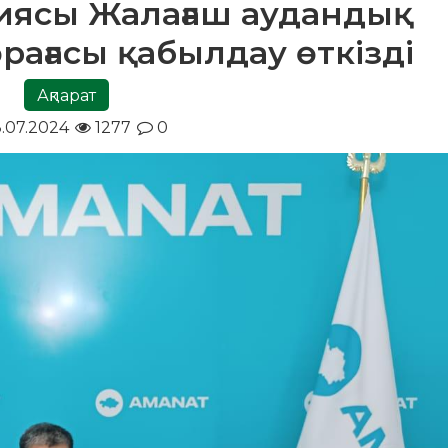
иясы Жалағаш аудандық
ағасы қабылдау өткізді
Ақпарат
.07.2024
1277
0