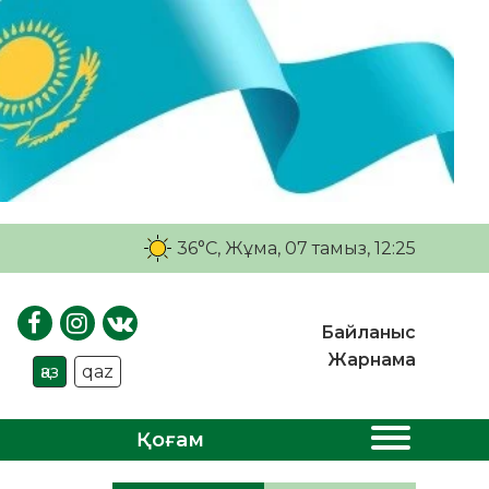
36°C
, Жұма, 07 тамыз, 12:25
Байланыс
Жарнама
қаз
qaz
Қоғам