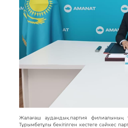
Жалағаш аудандық партия филиалының тө
Тұрымбетұлы бекітілген кестеге сәйкес па