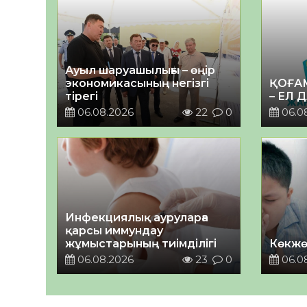
Ауыл шаруашылығы – өңір
экономикасының негізгі
ҚОҒА
тірегі
– ЕЛ 
06.08.2026
22
0
06.0
Инфекциялық ауруларға
қарсы иммундау
жұмыстарының тиімділігі
Көкжө
06.08.2026
23
0
06.0