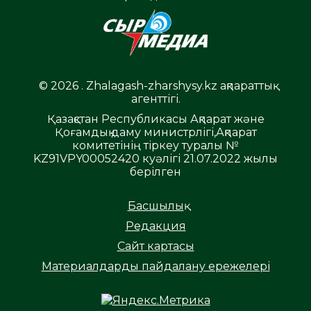
© 2026 . Zhalagash-zharshysy.kz ақпараттық
агенттігі.
Қазақстан Республикасы Ақпарат және
Қоғамдық даму министрлігі,Ақпарат
комитетінің тіркеу туралы №
KZ91VPY00052420 куәлігі 21.07.2022 жылы
берілген
Басшылық
Редакция
Сайт картасы
Материалдарды пайдалану ережелері