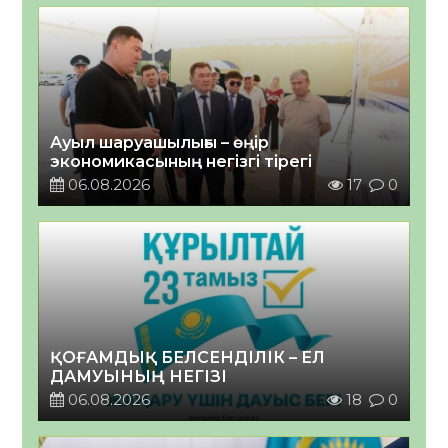
Ауыл шаруашылығы – өңір
экономикасының негізгі тірегі
06.08.2026
17
0
ҚОҒАМДЫҚ БЕЛСЕНДІЛІК – ЕЛ
ДАМУЫНЫҢ НЕГІЗІ
06.08.2026
18
0