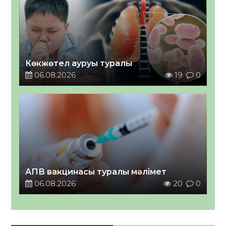
Көкжөтел ауруы туралы
06.08.2026
19
0
АПВ вакцинасы туралы мәлімет
06.08.2026
20
0