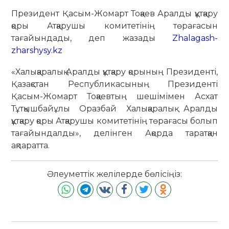
Президент Қасым-Жомарт Тоқаев Аралды құтқару
қоры Атқарушы комитетінің төрағасын
тағайындады, деп жазады
Zhalagash-
zharshysy.kz
«Халықаралық Аралды құтқару қорының Президенті,
Қазақстан Республикасының Президенті
Қасым-Жомарт Тоқаевтың шешімімен Асхат
Тұтқышбайұлы Оразбай Халықаралық Аралды
құтқару қоры Атқарушы комитетінің төрағасы болып
тағайындалды», делінген Ақорда таратқан
ақпаратта.
Әлеуметтік желілерде бөлісіңіз: