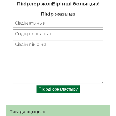
Пікірлер жоқ. Бірінші болыңыз!
Пікір жазыңыз
Тағы да оқыңыз: