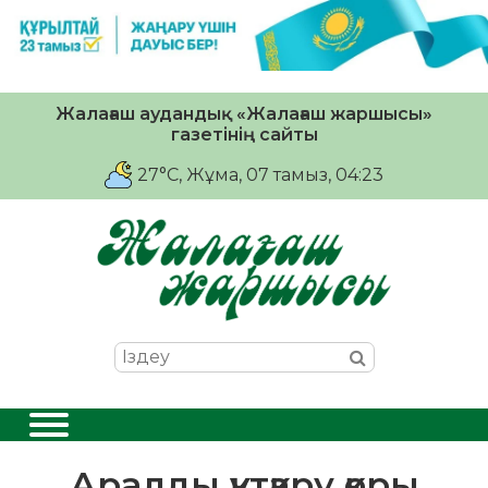
Жалағаш аудандық «Жалағаш жаршысы»
газетінің сайты
27°C
, Жұма, 07 тамыз, 04:23
Аралды құтқару қоры