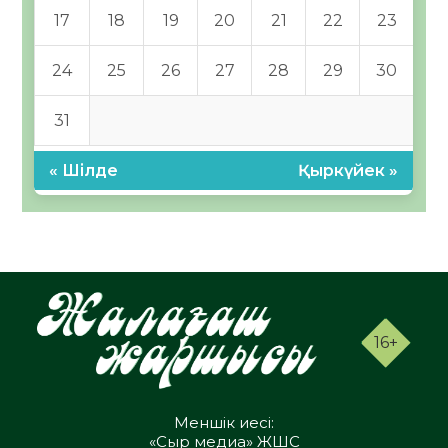
17
18
19
20
21
22
23
24
25
26
27
28
29
30
31
« Шілде
Қыркүйек »
16+
Меншік иесі:
«Сыр медиа» ЖШС