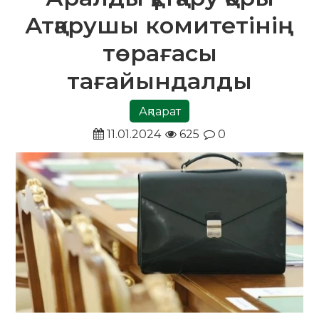
Атқарушы комитетінің
төрағасы
тағайындалды
Ақпарат
11.01.2024
625
0