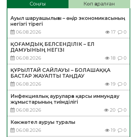
Соңғы
Көп қаралған
Ауыл шаруашылығы – өңір экономикасының
негізгі тірегі
06.08.2026
17
0
ҚОҒАМДЫҚ БЕЛСЕНДІЛІК – ЕЛ
ДАМУЫНЫҢ НЕГІЗІ
06.08.2026
18
0
ҚҰРЫЛТАЙ САЙЛАУЫ – БОЛАШАҚҚА
БАСТАР ЖАУАПТЫ ТАҢДАУ
06.08.2026
19
0
Инфекциялық ауруларға қарсы иммундау
жұмыстарының тиімділігі
06.08.2026
20
0
Көкжөтел ауруы туралы
06.08.2026
19
0