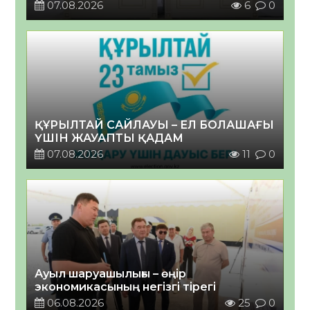
07.08.2026
6
0
ҚҰРЫЛТАЙ САЙЛАУЫ – ЕЛ БОЛАШАҒЫ
ҮШІН ЖАУАПТЫ ҚАДАМ
07.08.2026
11
0
Ауыл шаруашылығы – өңір
экономикасының негізгі тірегі
06.08.2026
25
0