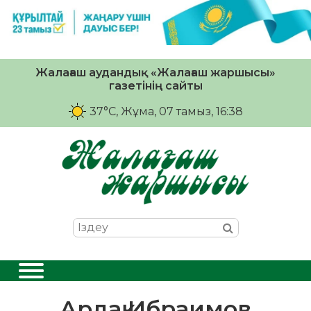
Жалағаш аудандық «Жалағаш жаршысы»
газетінің сайты
37°C
, Жұма, 07 тамыз, 16:38
Ардақ Ибраимов