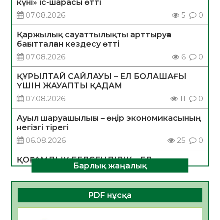
күні» іс-шарасы өтті
07.08.2026
5
0
Қаржылық сауаттылықты арттыруға
бағытталған кездесу өтті
07.08.2026
6
0
ҚҰРЫЛТАЙ САЙЛАУЫ – ЕЛ БОЛАШАҒЫ
ҮШІН ЖАУАПТЫ ҚАДАМ
07.08.2026
11
0
Ауыл шаруашылығы – өңір экономикасының
негізгі тірегі
06.08.2026
25
0
ҚОҒАМДЫҚ БЕЛСЕНДІЛІК – ЕЛ
Барлық жаңалық
ДАМУЫНЫҢ НЕГІЗІ
06.08.2026
23
0
PDF нұсқа
ҚҰРЫЛТАЙ САЙЛАУЫ – БОЛАШАҚҚА
БАСТАР ЖАУАПТЫ ТАҢДАУ