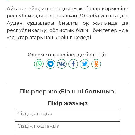
Айта кетейік, инновациялық жобалар көрмесіне
республикадан орын алған 30 жоба ұсынылды.
Аудан оқушылары биылғы оқу жылында да
республикалық, облыстық білім бәйгелерінде
үздіктер қатарынан көрініп келеді.
Әлеуметтік желілерде бөлісіңіз:
Пікірлер жоқ. Бірінші болыңыз!
Пікір жазыңыз