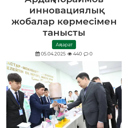
инновациялық
жобалар көрмесімен
танысты
Ақпарат
05.04.2025
440
0