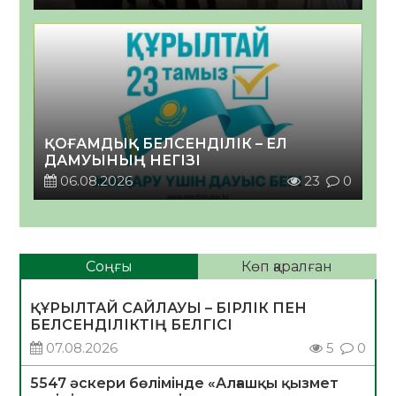
ҚОҒАМДЫҚ БЕЛСЕНДІЛІК – ЕЛ
ДАМУЫНЫҢ НЕГІЗІ
06.08.2026
23
0
Соңғы
Көп қаралған
ҚҰРЫЛТАЙ САЙЛАУЫ – БІРЛІК ПЕН
БЕЛСЕНДІЛІКТІҢ БЕЛГІСІ
07.08.2026
5
0
5547 әскери бөлімінде «Алғашқы қызмет