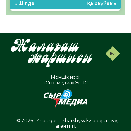
« Шілде
Қыркүйек »
16+
Меншік иесі:
«Сыр медиа» ЖШС
© 2026 . Zhalagash-zharshysy.kz ақпараттық
агенттігі.