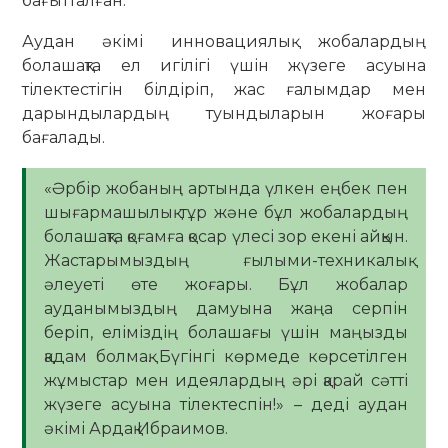
бағытталған.
Аудан әкімі инновациялық жобалардың
болашақта ел игілігі үшін жүзеге асуына
тілектестігін білдіріп, жас ғалымдар мен
дарындылардың туындыларын жоғары
бағалады.
«Әрбір жобаның артында үлкен еңбек пен
шығармашылық тұр және бұл жобалардың
болашақта қоғамға қосар үлесі зор екені айқын.
Жастарымыздың ғылыми-техникалық
әлеуеті өте жоғары. Бұл жобалар
ауданымыздың дамуына жаңа серпін
беріп, еліміздің болашағы үшін маңызды
қадам болмақ. Бүгінгі көрмеде көрсетілген
жұмыстар мен идеялардың әрі қарай сәтті
жүзеге асуына тілектеспін!» – деді аудан
әкімі Ардақ Ибраимов.