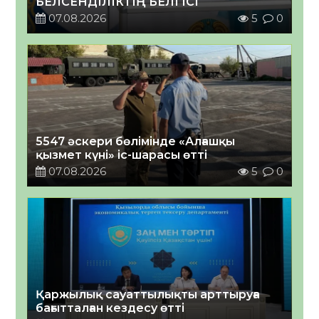
БЕЛСЕНДІЛІКТІҢ БЕЛГІСІ
07.08.2026
5
0
5547 әскери бөлімінде «Алғашқы
қызмет күні» іс-шарасы өтті
07.08.2026
5
0
Қаржылық сауаттылықты арттыруға
бағытталған кездесу өтті