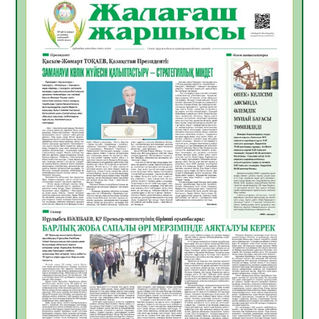
06.08.2026
26
0
Инфекциялық ауруларға қарсы иммундау
жұмыстарының тиімділігі
06.08.2026
27
0
Көкжөтел ауруы туралы
06.08.2026
24
0
АПВ вакцинасы туралы мәлімет
06.08.2026
25
0
Open Air: Қызылорда облысы полиция
департаменті 20 мыңнан астам
көрерменнің қауіпсіздігін қамтамасыз етті
06.08.2026
37
0
ҚЫЗЫЛОРДАДА «САНАЛЫ ҰРПАҚ –
ЖАРҚЫН БОЛАШАҚ» АТТЫ КЕҢЕЙТІЛГЕН
МӘЖІЛІС ӨТТІ
05.08.2026
37
0