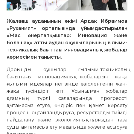
Жалағаш ауданының әкімі Ардақ Ибраимов
«Руханият» орталығында ұйымдастырылған
«Жас өнертапқыштар: Инновация және
болашақ» атты аудан оқушыларының ғылыми-
техникалық бағыттағы инновациялық жобалар
көрмесімен танысты.
Дарынды оқушылар ғылыми-техникалық
бағыттағы инновациялық жобаларын жаңа
ғылыми идеялар негізінде әзірленгенін жан-
жақты түсіндіріп өтті. Ұсынылған жобалар
қоғамның түрлі салаларында прогрессті
қамтамасыз етуге, өндіріс пен қызмет көрсету
процесін оңтайландыруға, ресурстарды тиімді
пайдалану және экологиялық тұрғыдан таза
суды қамтамасыз ету мақсатында жүзеге асыруға