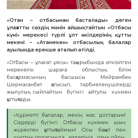
«Отан – отбасынан басталады» деген
ұлағатты сөздің мәнін айшықтайтын «Отбасы
күні» мерекесі түрлі ұлт өкілдерінің құтты
мекені – «Атамекен» отбасылық балалар
ауылында ерекше аталып өтілді.
«Отбасы – ұлағат ұясы» тақырыбында өткізілген
мерекелік шараға облыстық білім
басқармасының басшысы Мейрамбек
Шермағанбет қатысып, тәрбиеленушілерді
жылулық сыйлайтын бүгінгі айтулы күнмен
құттықтады.
«Құрметті балалар, менің жас достарым!
Сіздерді бүгінгі Отбасы күнімен шын
жүректен құттықтаймын! Осы бақыт пен
шыттық ордасында өздеріңіз озық ойлы,