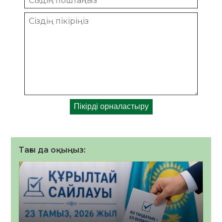
Тағы да оқыңыз: