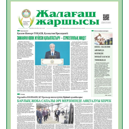
БАСТАР ЖАУАПТЫ ТАҢДАУ
06.08.2026
35
0
Инфекциялық ауруларға қарсы иммундау
жұмыстарының тиімділігі
06.08.2026
35
0
Көкжөтел ауруы туралы
06.08.2026
33
0
АПВ вакцинасы туралы мәлімет
06.08.2026
33
0
Open Air: Қызылорда облысы полиция
департаменті 20 мыңнан астам
көрерменнің қауіпсіздігін қамтамасыз етті
06.08.2026
43
0
ҚЫЗЫЛОРДАДА «САНАЛЫ ҰРПАҚ –
ЖАРҚЫН БОЛАШАҚ» АТТЫ КЕҢЕЙТІЛГЕН
МӘЖІЛІС ӨТТІ