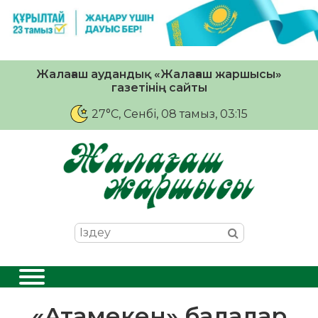
Жалағаш аудандық «Жалағаш жаршысы»
газетінің сайты
27°C
, Сенбі, 08 тамыз, 03:15
«Атамекен» балалар