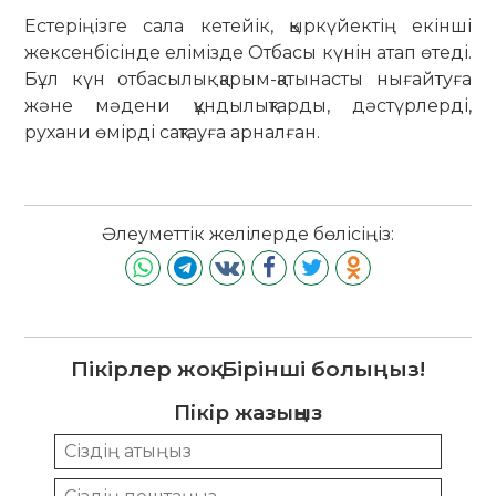
Естеріңізге сала кетейік, қыркүйектің екінші
жексенбісінде елімізде Отбасы күнін атап өтеді.
Бұл күн отбасылық қарым-қатынасты нығайтуға
және мәдени құндылықтарды, дәстүрлерді,
рухани өмірді сақтауға арналған.
Әлеуметтік желілерде бөлісіңіз:
Пікірлер жоқ. Бірінші болыңыз!
Пікір жазыңыз