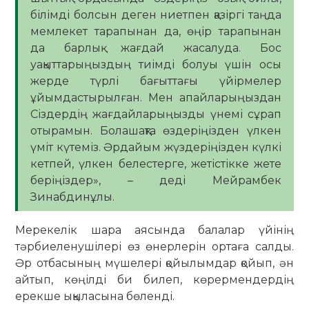
білімді болсын деген ниетпен қазіргі таңда
мемлекет тарапынан да, өңір тарапынан
да барлық жағдай жасалуда. Бос
уақыттарыңыздың тиімді болуы үшін осы
жерде түрлі бағыттағы үйірмелер
ұйымдастырылған. Мен апайларыңыздан
Сіздердің жағдайларыңызды үнемі сұрап
отырамын. Болашақта өздеріңізден үлкен
үміт күтеміз. Әрдайым жүздеріңізден күлкі
кетпей, үлкен белестерге, жетістікке жете
беріңіздер», – деді Мейрамбек
Зинабдинұлы.
Мерекелік шара аясында балалар үйінің
тәрбиеленушілері өз өнерлерін ортаға салды.
Әр отбасының мүшелері қойылымдар қойып, ән
айтып, көңілді би билеп, көрермендердің
ерекше ықыласына бөленді.