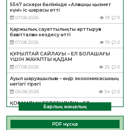
5547 әскери бөлімінде «Алғашқы қызмет
күні» іс-шарасы өтті
07.08.2026
19
0
Қаржылық сауаттылықты арттыруға
бағытталған кездесу өтті
07.08.2026
19
0
ҚҰРЫЛТАЙ САЙЛАУЫ – ЕЛ БОЛАШАҒЫ
ҮШІН ЖАУАПТЫ ҚАДАМ
07.08.2026
25
0
Ауыл шаруашылығы – өңір экономикасының
негізгі тірегі
06.08.2026
34
0
ҚОҒАМДЫҚ БЕЛСЕНДІЛІК – ЕЛ
Барлық жаңалық
ДАМУЫНЫҢ НЕГІЗІ
06.08.2026
32
0
PDF нұсқа
ҚҰРЫЛТАЙ САЙЛАУЫ – БОЛАШАҚҚА