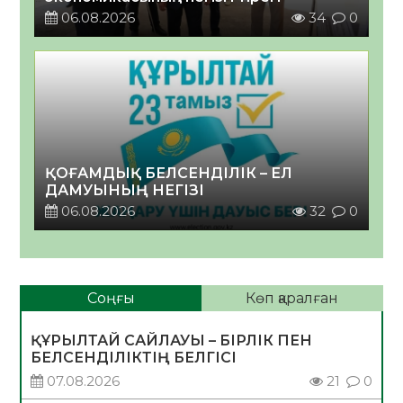
06.08.2026
34
0
ҚОҒАМДЫҚ БЕЛСЕНДІЛІК – ЕЛ
ДАМУЫНЫҢ НЕГІЗІ
06.08.2026
32
0
Соңғы
Көп қаралған
ҚҰРЫЛТАЙ САЙЛАУЫ – БІРЛІК ПЕН
БЕЛСЕНДІЛІКТІҢ БЕЛГІСІ
07.08.2026
21
0