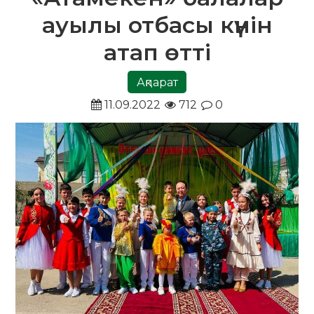
ауылы отбасы күнін
атап өтті
Ақпарат
11.09.2022
712
0