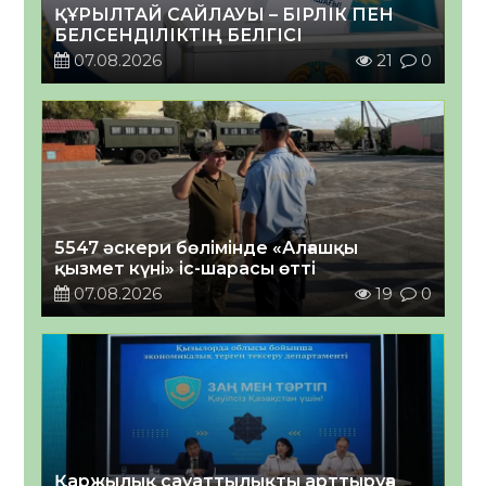
ҚҰРЫЛТАЙ САЙЛАУЫ – БІРЛІК ПЕН
БЕЛСЕНДІЛІКТІҢ БЕЛГІСІ
07.08.2026
21
0
5547 әскери бөлімінде «Алғашқы
қызмет күні» іс-шарасы өтті
07.08.2026
19
0
Қаржылық сауаттылықты арттыруға