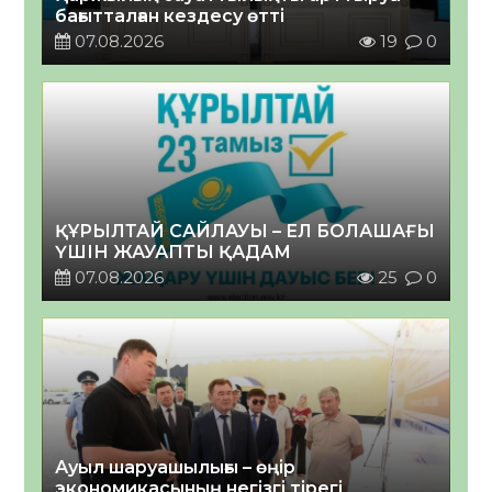
бағытталған кездесу өтті
07.08.2026
19
0
ҚҰРЫЛТАЙ САЙЛАУЫ – ЕЛ БОЛАШАҒЫ
ҮШІН ЖАУАПТЫ ҚАДАМ
07.08.2026
25
0
Ауыл шаруашылығы – өңір
экономикасының негізгі тірегі