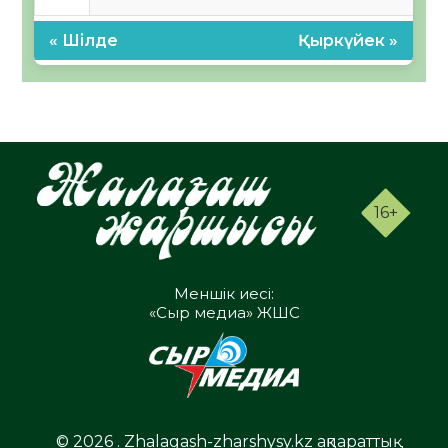
« Шілде
Қыркүйек »
16+
Меншік иесі:
«Сыр медиа» ЖШС
© 2026 . Zhalagash-zharshysy.kz ақпараттық