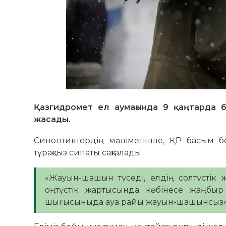
Қазгидромет ел аумағында 9 қаңтарда б
жасады.
Синоптиктердің мәліметінше, ҚР басым б
тұрақсыз сипаты сақталады.
«Жауын-шашын түседі, елдің солтүстік 
оңтүстік жартысында көбінесе жаңбыр т
шығысыныда ауа райы жауын-шашынсыз», 