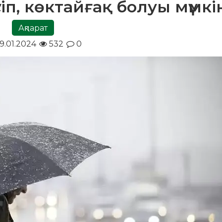
сіп, көктайғақ болуы мүмкі
Ақпарат
9.01.2024
532
0