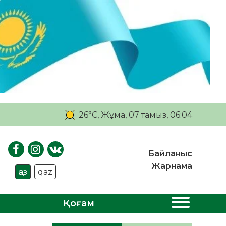
26°C
, Жұма, 07 тамыз, 06:04
Байланыс
Жарнама
қаз
qaz
Қоғам