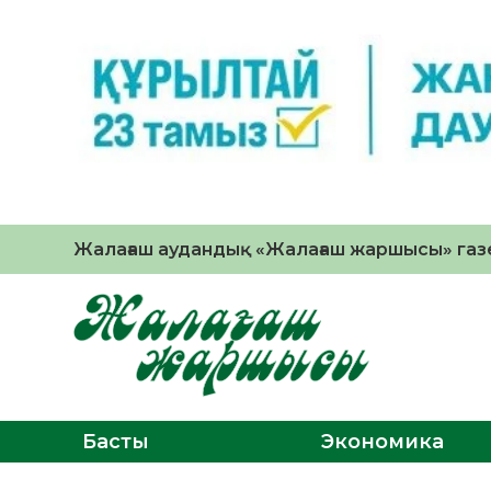
Жалағаш аудандық «Жалағаш жаршысы» газе
Басты
Экономика