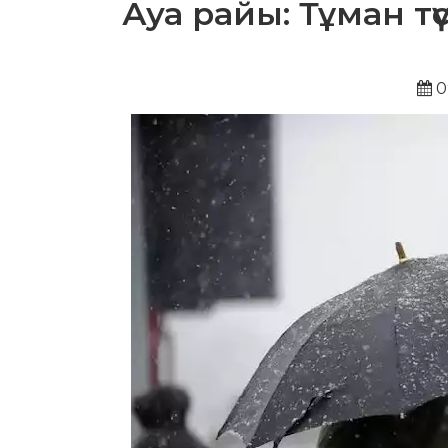
Ауа райы: Тұман тү
0