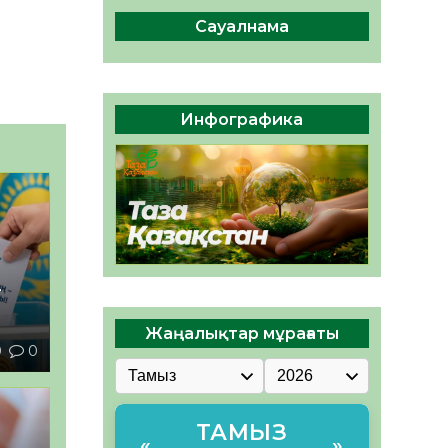
ы жаңа Құрылтай үшін дауыс
беруге дайын
Сауалнама
05.08.2026
32
0
ӘРБІР ДАУЫС – ҚОҒАМ
ДАМУЫНА ҚОСЫЛҒАН
Инфографика
ҮЛЕС
05.08.2026
38
0
–
Жаңалықтар мұрағаты
0
0
ТАМЫЗ
«
»