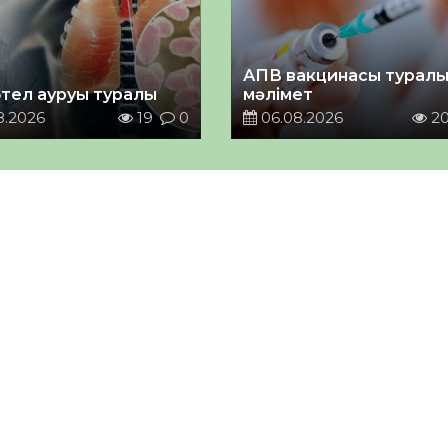
АПВ вакцинасы турал
тел ауруы туралы
мәлімет
8.2026
19
0
06.08.2026
2