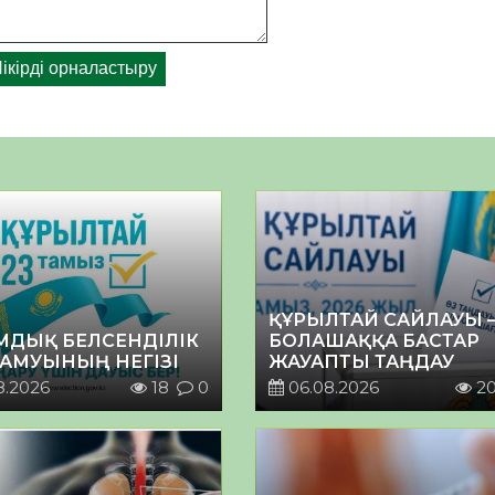
ҚҰРЫЛТАЙ САЙЛАУЫ 
МДЫҚ БЕЛСЕНДІЛІК
БОЛАШАҚҚА БАСТАР
ДАМУЫНЫҢ НЕГІЗІ
ЖАУАПТЫ ТАҢДАУ
8.2026
18
0
06.08.2026
2