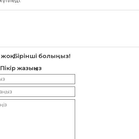
күтіледі.
 жоқ. Бірінші болыңыз!
Пікір жазыңыз