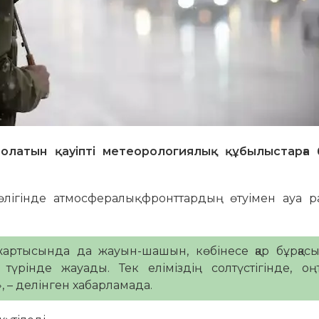
олатын қауіпті метеорологиялық құбылыстарға
өлігінде атмосфералық фронттардың өтуімен ауа 
жартысында да жауын-шашын, көбінесе қар бұрқас
үрінде жауады. Тек еліміздің солтүстігінде, оңт
– делінген хабарламада.