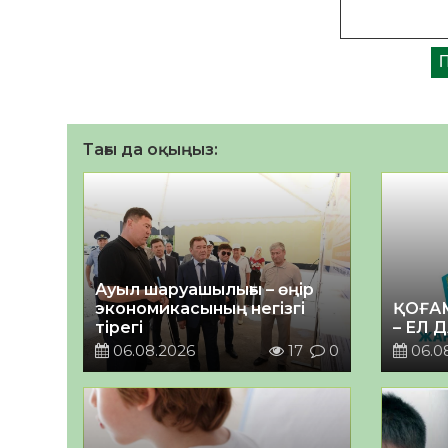
Тағы да оқыңыз:
Ауыл шаруашылығы – өңір
экономикасының негізгі
ҚОҒА
тірегі
– ЕЛ 
06.08.2026
17
0
06.0