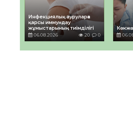
Инфекциялық ауруларға
қарсы иммундау
жұмыстарының тиімділігі
Көкжө
06.08.2026
20
0
06.0