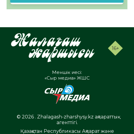
16+
Меншік иесі:
«Сыр медиа» ЖШС
© 2026 . Zhalagash-zharshysy.kz ақпараттық
агенттігі.
Қазақстан Республикасы Ақпарат және