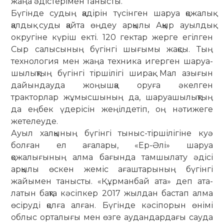
жаңа әдіс­тері­мен танысты.
Бүгінде судың қадірін түсінген ша­руа қожалық
қалдық суды қайта өңдеу арқылы Аққыр ауылдық
округіне күріш екті. 120 гектар жерге егілген
Сыр са­лы­сының бүгінгі шығымы жақсы. Тың
техно­логия мен жаңа техника игерген шаруа­
шылықтың бүгінгі тіршілігі ширақ. Мал азығын
дайындауда жоңышқа оруға әкелген
тракторлар жұмысшының да, ша­руашылықтың
да еңбек үдерісін жеңілдетіп, оң нәтижеге
жетелеуде.
Ауыл халқының бүгінгі тыныс-тір­ші­лігіне куә
болған ел ағалары, «Ер-Әлі» шаруа
қожалығының алма ба­ғында тамшылату әдісі
арқылы өскен жеміс ағаштарының бүгінгі
жайымен танысты. «Құр­манбай ата» деп ата­
латын бақта кәсіпкер 2017 жылдан бастап алма
өсіруді қолға алған. Бүгінде кәсіпорын өнімі
облыс орталығы мен өзге аудандардағы сауда