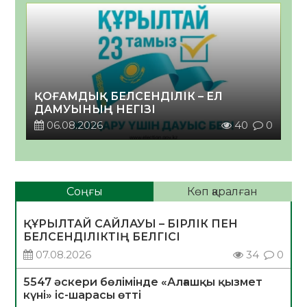
ҚОҒАМДЫҚ БЕЛСЕНДІЛІК – ЕЛ
ДАМУЫНЫҢ НЕГІЗІ
06.08.2026
40
0
Соңғы
Көп қаралған
ҚҰРЫЛТАЙ САЙЛАУЫ – БІРЛІК ПЕН
БЕЛСЕНДІЛІКТІҢ БЕЛГІСІ
07.08.2026
34
0
5547 әскери бөлімінде «Алғашқы қызмет
күні» іс-шарасы өтті