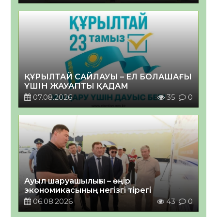
ҚҰРЫЛТАЙ САЙЛАУЫ – ЕЛ БОЛАШАҒЫ
ҮШІН ЖАУАПТЫ ҚАДАМ
07.08.2026
35
0
Ауыл шаруашылығы – өңір
экономикасының негізгі тірегі
06.08.2026
43
0