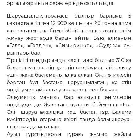
орталықтарының сөрелерінде сатылымда.
Шаруашылық төрағасы былтыр бар­лығы 5
гектарға егілген 12 600 көшеттен 20 тонна алма
жиналғанын, ал биыл 30-40 тоннаға дейін өнім
жинау жоспарда барын айтты. Бақта алманың
«Гала», «Голден», «Симиринко», «Фуджи» сұ­
рып­­тары бар.
Тіршілігі тындырымды кәсіп иесі был­­тыр 310 қаз
балапанын әкеліп, құс етін өндірумен айналысу
үшін жаңа бас­таманы қолға алған. Оң нәтижесін
бер­ген бұл бастама шаруашылықтың құс етін
өндірумен айналысуына үлкен сеп болған.
Әлеуметтік маңызы бар азық-түлік өнімдерін
өндіруде де Жалағаш ауданы бойынша «Ер-
Әлі» шаруа қожалығы көш бастап тұр. Балама
кәсіптердің қатарына қазіргі таңда балық шаруа­
шылығы да қосылған.
Ауыл тұрғындарын тұрақты жұмыс, жайлы