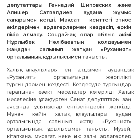
депутаттары Геннадий Шиповских және
Алишер Сатвалдиев ауданға жұмыс
сапарымен келді. Мақсат – кенттегі этнос
өкілдерімен, ардагерлермен кездесіп, еркін
пікір алмасу. Сондай-ақ олар облыс әкімі
Нұрлыбек Нәлібаевтың қолдауымен
жаңадан салынып жатқан «Руханият»
орталығының құрылысымен танысты.
Халық қалаулылары ең алдымен аудандық
«Руханият» орталығында жер­гілікті
тұрғындармен кездесті. Кез­десуде тұрғындар
тарапы­нан өзекті мәселелер көтерілді. Халық
мәселесіне құлақ түрген Сенат депутат­тары заң
аясында ұсыныстар енгізе­тіндерін жет­кізді.
Мұнан кейін халық қалаулылары аудан
орталығында салынып жатқан «Ру­ханият»
орталығының құрылысымен танысты. Музей,
кітапхана, мұрағат, неке қию залы, ардагерлер