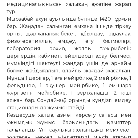
медициналық нысан халықтың қажетіне жарап
тұр.
Мырзабай ахун ауылында бүгінде 1420 тұрғын
бар. Жаңадан салынған ем­хана ішінде тіркеу
орны, дәріханалық бекет, қа­был­дау, оқшаулау,
физотерапиялық емдеу, егу бөлмелері,
лаборатория, архив, жалпы тәжі­рибелік
дәрігердің кабинеті, әйелдерді қарау бөлмесі,
мүмкіндігі шектеулі жандар үшін де арнайы
бөлме жабдықталып, қолайлы жағдай жасалған.
Мұнда 1 дәрігер, 1 аға мейірбике, 2 мейірбике, 1
фельдшер, 1 акушер мейірбике, 1 ем-шара
жүргізетін мейірбике, 1 зертханашы, 2 кіші
аяжан бар. Сондай-ақ 5 орынды күндізгі емдеу
стационары да жұмыс істейді.
Кездесуде халыққа қызмет көр­сету сапасы мен
ұжымдық жұмыс бары­сын­дағы қызметтер
талқыланды. Ұлт сау­лығы жо­лындағы мем­лекет
жүктеген межелі мін­дет­терді мінсіз атқарып