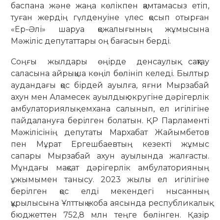
баспана және жаңа көлік­пен қамтамасыз етіп,
туған жердің гүлде­нуіне үлес қосып отырған
«Ер-Әлі» шаруа қожалығының жұмысына
Мәжіліс депутаттары оң бағасын берді.
Соңғы жылдары өңірде денсаулық сақтау
саласына айрықша көңіл бөлініп келеді. Былтыр
аудандағы қос бірдей ауылға, яғни Мыр­забай
ахун мен Аламесек ауылдық ок­ругіне дәрігерлік
амбулаториялық ем­хана са­лынып, ел игілігіне
пайдалануға беріл­ген бо­латын. ҚР Парламенті
Мәжілісінің депу­таты Мархабат Жайымбетов
пен Мұрат Ергеш­баев­тың кезекті жұмыс
сапары Мырзабай ахун ауылында жалғасты.
Мұндағы мақсат дәрі­гер­лік амбулаторияның
ұжымымен танысу. 2023 жылы ел игілігіне
берілген қос елді мекендегі нысанның
құрылысына Ұлттық жоба аясында республикалық
бюджеттен 752,8 млн теңге бөлінген. Қазір