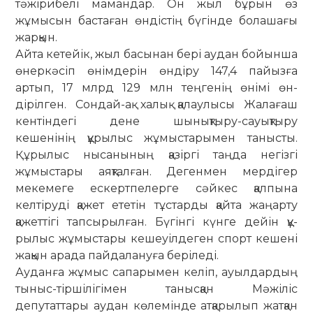
тәжірибелі мамандар. Он жыл бұрын өз
жұмысын бастаған өндістің бүгінде болашағы
жарқын.
Айта кетейік, жыл басынан бері аудан бо­йын­­ша
өнеркәсіп өнімдерін өндіру 147,4 па­йызға
артып, 17 млрд 129 млн теңгенің өнімі өн­
дірілген. Сондай-ақ халық қалаулысы Жа­ла­ғаш
кентіндегі дене шынықтыру-сауық­ты­ру
кешенінің құрылыс жұмыстарымен та­нысты.
Құрылыс нысанының қазіргі таңда не­­гізгі
жұмыстары аяқталған. Дегенмен мер­ді­гер
мекемеге ескертпелерге сәйкес қал­пы­на
келтіруді қажет ететін тұстарды қайта жа­ңарту
қажеттігі тапсырылған. Бүгінгі күнге де­йін құ­
рылыс жұмыстары кешеуіл­де­ген спорт кешені
жақын арада пайдалануға бе­ріледі.
Ауданға жұмыс сапарымен келіп, ауыл­дардың
тыныс-тіршілігімен танысқан Мә­­­жіліс
депутаттары аудан көлемінде атқа­рылып жатқан