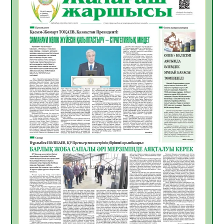
Инфекциялық ауруларға қарсы иммундау
жұмыстарының тиімділігі
06.08.2026
45
0
Көкжөтел ауруы туралы
06.08.2026
41
0
АПВ вакцинасы туралы мәлімет
06.08.2026
40
0
Open Air: Қызылорда облысы полиция
департаменті 20 мыңнан астам
көрерменнің қауіпсіздігін қамтамасыз етті
06.08.2026
54
0
ҚЫЗЫЛОРДАДА «САНАЛЫ ҰРПАҚ –
ЖАРҚЫН БОЛАШАҚ» АТТЫ КЕҢЕЙТІЛГЕН
МӘЖІЛІС ӨТТІ
05.08.2026
54
0