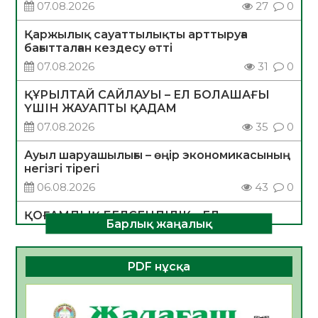
07.08.2026
27
0
Қаржылық сауаттылықты арттыруға
бағытталған кездесу өтті
07.08.2026
31
0
ҚҰРЫЛТАЙ САЙЛАУЫ – ЕЛ БОЛАШАҒЫ
ҮШІН ЖАУАПТЫ ҚАДАМ
07.08.2026
35
0
Ауыл шаруашылығы – өңір экономикасының
негізгі тірегі
06.08.2026
43
0
ҚОҒАМДЫҚ БЕЛСЕНДІЛІК – ЕЛ
Барлық жаңалық
ДАМУЫНЫҢ НЕГІЗІ
06.08.2026
40
0
PDF нұсқа
ҚҰРЫЛТАЙ САЙЛАУЫ – БОЛАШАҚҚА
БАСТАР ЖАУАПТЫ ТАҢДАУ
06.08.2026
42
0