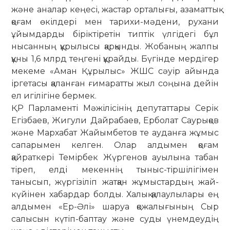
және аналар кеңесі, жастар орталығы, азаматтық
қоғам өкілдері мен тарихи-мәдени, ру­хани
ұйымдарды біріктіретін типтік үл­гі­дегі бұл
нысанның құрылысы қарқынды. Жобаның жалпы
құны 1,6 млрд теңгені құ­райды. Бүгінде мердігер
мекеме «Аман Құрылыс» ЖШС сәуір айында
іргетасы қаланған ғимаратты жыл соңына дейін
ел игілігіне бермек.
ҚР Парламенті Мәжілісінің депу­таттары Серік
Егізбаев, Жигули Дай­рабаев, Ерболат Саурықов
және Мар­хабат Жайымбетов те ауданға жұ­мыс
сапарымен келген. Олар алды­мен қоғам
қайраткері Темірбек Жүр­ге­­нов ауылына табан
тіреп, елді ме­кен­нің тыныс-тіршілігімен
танысып, жүр­гізіліп жатқан жұмыстардың жай-
күйінен хабардар болды. Халық қа­лау­лылары ең
алды­мен «Ер-Әлі» шаруа қожалығының Сыр
салысын күтіп-бап­тау және суды үнемдеудің