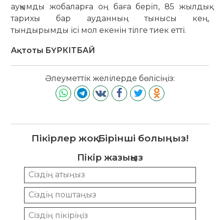
ауқымды жобаларға оң баға беріп, 85 жылдық
тарихы бар ауданның ты­ны­сы кең,
тындырымды ісі мол екенін тілге тиек етті.
Ақтоты БҮРКІТБАЙ
Әлеуметтік желілерде бөлісіңіз:
Пікірлер жоқ. Бірінші болыңыз!
Пікір жазыңыз