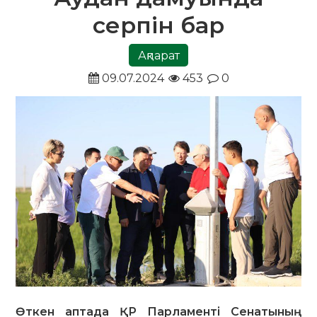
серпін бар
Ақпарат
09.07.2024
453
0
Өткен аптада ҚР Парламенті Сенатының