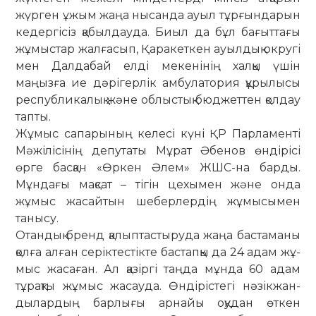
жүрген ұжым жаңа нысанда ауыл тұрғындарын
кедергісіз қабыл­дауда. Биыл да бұл бағыттағы
жұмыстар жал­ғасып, Қаракеткен ауылдық округі
мен Дал­­дабай елді мекенінің халқы үшін
маңызға ие дәрігерлік амбулатория құрылысы
респуб­ликалық және облыстық бюджеттен қолдау
тапты.
Жұмыс сапарының келесі күні ҚР Пар­ла­менті
Мәжілісінің депутаты Мұрат Әбенов өндірісі
өрге басқан «Өркен Әлем» ЖШС-на барды.
Мұндағы мақсат – тігін це­хымен және онда
жұмыс жасайтын шебер­лер­дің жұмысымен
танысу.
Отандық бренд қалыптастыруда жаңа бастаманы
қолға ал­ған серіктестікте бас­тапқы да 24 адам жұ­
мыс жасаған. Ал қазіргі таңда мұнда 60 адам
тұрақты жұмыс жасауда. Өндірістегі нәзік­жан­
дылардың барлығы ар­найы оқудан өткен