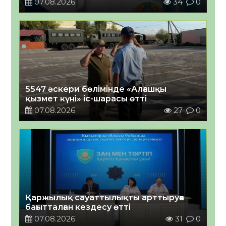
07.08.2026
34
0
5547 әскери бөлімінде «Алғашқы
қызмет күні» іс-шарасы өтті
07.08.2026
27
0
Қаржылық сауаттылықты арттыруға
бағытталған кездесу өтті
07.08.2026
31
0