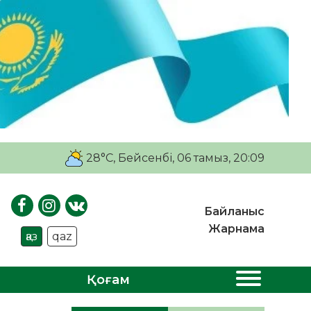
28°C
, Бейсенбі, 06 тамыз, 20:09
Байланыс
Жарнама
қаз
qaz
Қоғам