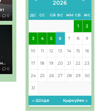
а
2026
гі
ДС
СС
СӘ
БС
ЖМ
СБ
ЖС
3
0
1
2
6
3
4
5
7
8
9
10
11
12
13
14
15
16
ан
17
18
19
20
21
22
23
4
0
з
24
25
26
27
28
29
30
31
« Шілде
Қыркүйек »