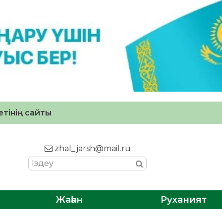
тінің сайты
zhal_jarsh@mail.ru
Жаһан
Руханият