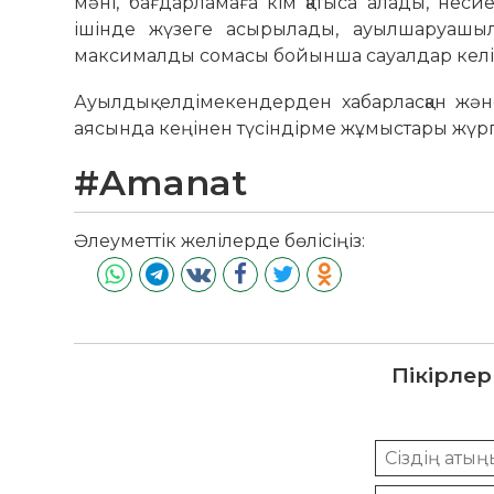
мәні, бағдарламаға кім қатыса алады, несиег
ішінде жүзеге асырылады, ауылшаруашылы
максималды сомасы бойынша сауалдар келіп 
Ауылдық елдімекендерден хабарласқан жән
аясында кеңінен түсіндірме жұмыстары жүргіз
#Amanat
Әлеуметтік желілерде бөлісіңіз:
Пікірлер