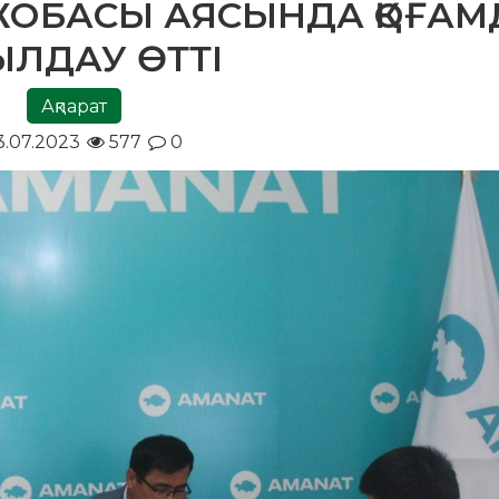
ОБАСЫ АЯСЫНДА ҚОҒАМ
ЫЛДАУ ӨТТІ
Ақпарат
3.07.2023
577
0