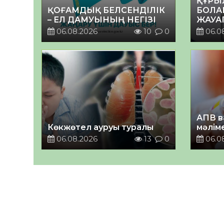
ҚҰРЫ
ҚОҒАМДЫҚ БЕЛСЕНДІЛІК
БОЛА
– ЕЛ ДАМУЫНЫҢ НЕГІЗІ
ЖАУА
06.08.2026
10
0
06.0
АПВ в
Көкжөтел ауруы туралы
мәлім
06.08.2026
13
0
06.0