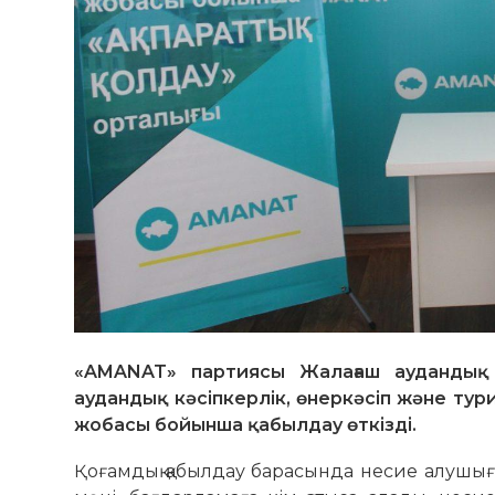
«AMANAT» партиясы Жалағаш аудандық
аудандық кәсіпкерлік, өнеркәсіп және ту
жобасы бойынша қабылдау өткізді.
Қоғамдық қабылдау барасында несие алушыға