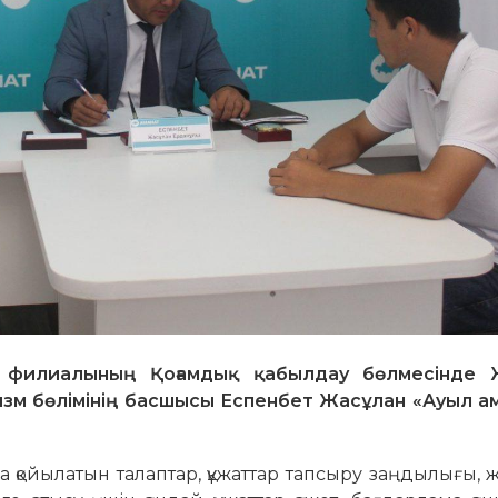
 филиалының Қоғамдық қабылдау бөлмесінде 
ризм бөлімінің басшысы Еспенбет Жасұлан «Ауыл а
 қойылатын талаптар, құжаттар тапсыру заңдылығы,