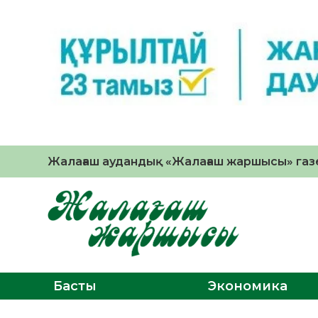
Жалағаш аудандық «Жалағаш жаршысы» газе
Басты
Экономика