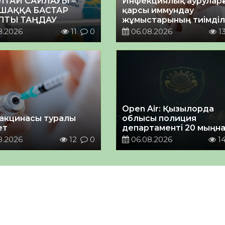
ЛТАЙ САЙЛАУЫ –
Инфекциялық ауруларғ
ШАҚҚА БАСТАР
қарсы иммундау
ПТЫ ТАҢДАУ
жұмыстарының тиімділі
8.2026
11
0
06.08.2026
1
Open Air: Қызылорда
акцинасы туралы
облысы полиция
ет
департаменті 20 мыңн
астам көрерменнің
8.2026
12
0
06.08.2026
1
қауіпсіздігін қамтамасы
етті