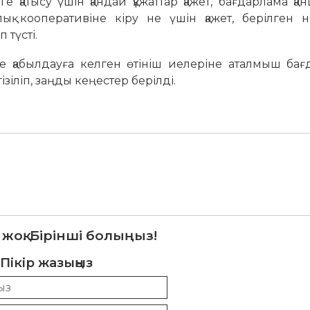
е қатысу үшін қандай құжаттар қажет, бағдарлама қан
қ кооперативіне кіру не үшін қажет, берілген н
түсті.
е қабылдауға келген өтініш иелеріне аталмыш бағ
іліп, заңды кеңестер берілді.
 жоқ. Бірінші болыңыз!
Пікір жазыңыз