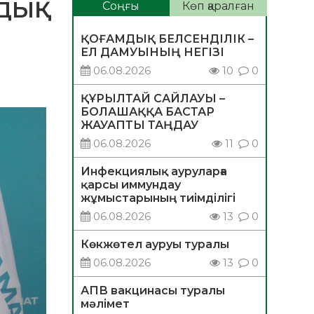
ДЫҚ
Соңғы
Көп қаралған
ҚОҒАМДЫҚ БЕЛСЕНДІЛІК –
ЕЛ ДАМУЫНЫҢ НЕГІЗІ
06.08.2026
10
0
ҚҰРЫЛТАЙ САЙЛАУЫ –
БОЛАШАҚҚА БАСТАР
ЖАУАПТЫ ТАҢДАУ
06.08.2026
11
0
Инфекциялық ауруларға
қарсы иммундау
жұмыстарының тиімділігі
06.08.2026
13
0
Көкжөтел ауруы туралы
06.08.2026
13
0
АПВ вакцинасы туралы
мәлімет