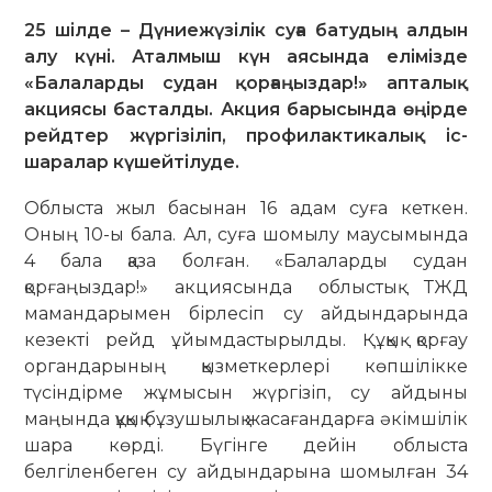
25 шілде – Дүниежүзілік суға батудың алдын
алу күні. Аталмыш күн аясында елімізде
«Балаларды судан қорғаңыздар!» апталық
акциясы басталды. Акция барысында өңірде
рейдтер жүргізіліп, профилактикалық іс-
шаралар күшейтілуде.
Облыста жыл басынан 16 адам суға кеткен.
Оның 10-ы бала. Ал, суға шомылу маусымында
4 бала қаза болған. «Балаларды судан
қорғаңыздар!» акциясында облыстық ТЖД
мамандарымен бірлесіп су айдындарында
кезекті рейд ұйымдастырылды. Құқық қорғау
органдарының қызметкерлері көпшілікке
түсіндірме жұмысын жүргізіп, су айдыны
маңында құқық бұзушылық жасағандарға әкімшілік
шара көрді. Бүгінге дейін облыста
белгіленбеген су айдындарына шомылған 34