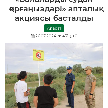
қорғаңыздар!» апталық
акциясы басталды
Ақпарат
26.07.2024
451
0