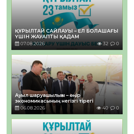
ҚҰРЫЛТАЙ САЙЛАУЫ – ЕЛ БОЛАШАҒЫ
ҮШІН ЖАУАПТЫ ҚАДАМ
07.08.2026
32
0
Ауыл шаруашылығы – өңір
экономикасының негізгі тірегі
06.08.2026
40
0