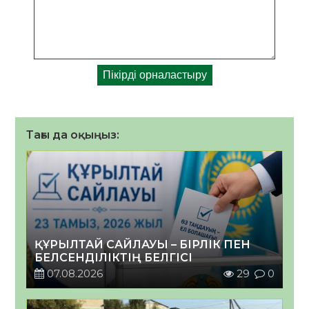
Тағы да оқыңыз:
ҚҰРЫЛТАЙ САЙЛАУЫ – БІРЛІК ПЕН
БЕЛСЕНДІЛІКТІҢ БЕЛГІСІ
07.08.2026
29
0