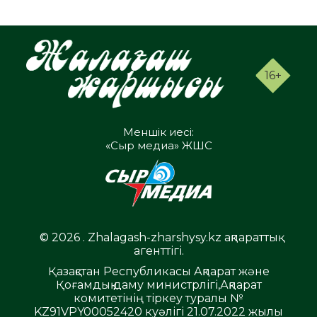
16+
Меншік иесі:
«Сыр медиа» ЖШС
© 2026 . Zhalagash-zharshysy.kz ақпараттық
агенттігі.
Қазақстан Республикасы Ақпарат және
Қоғамдық даму министрлігі,Ақпарат
комитетінің тіркеу туралы №
KZ91VPY00052420 куәлігі 21.07.2022 жылы