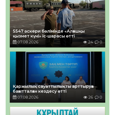
5547 әскери бөлімінде «Алғашқы
қызмет күні» іс-шарасы өтті
07.08.2026
24
0
Қаржылық сауаттылықты арттыруға
бағытталған кездесу өтті
07.08.2026
26
0