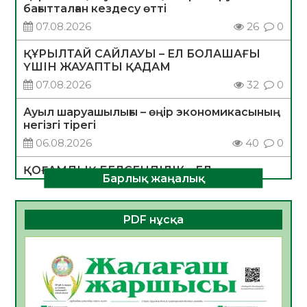
бағытталған кездесу өтті
07.08.2026
26
0
ҚҰРЫЛТАЙ САЙЛАУЫ – ЕЛ БОЛАШАҒЫ
ҮШІН ЖАУАПТЫ ҚАДАМ
07.08.2026
32
0
Ауыл шаруашылығы – өңір экономикасының
негізгі тірегі
06.08.2026
40
0
ҚОҒАМДЫҚ БЕЛСЕНДІЛІК – ЕЛ
Барлық жаңалық
ДАМУЫНЫҢ НЕГІЗІ
06.08.2026
37
0
PDF нұсқа
ҚҰРЫЛТАЙ САЙЛАУЫ – БОЛАШАҚҚА
БАСТАР ЖАУАПТЫ ТАҢДАУ
06.08.2026
39
0
Инфекциялық ауруларға қарсы иммундау
жұмыстарының тиімділігі