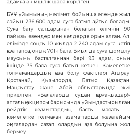
адамға әкімшілік шара көрілген.
БҰҰ ұйымының мәліметі бойынша әлемде жыл
сайын 236 600 адам суға батып қайтыс болады.
Суға бату салдарынан болатын өлімнің 90
пайызы өзендер мен көлдерде орын алған. Ал,
елімізде соңғы 10 жылда 2 240 адам суға кетіп
қаза тапса, оның 701-і бала. Биыл да суға шомылу
маусымы басталғаннан бері 93 адам, оның
ішінде 35 бала суға батып кеткен. Кәмелетке
толмағандардың қаза болу фактілері Атырау,
Қостанай, Қызылорда, Батыс Қазақстан,
Маңғыстау және Абай облыстарында жиі
тіркелген. «Балаларды судан қорғаңыздар!»
апталық акциясы барысында ұйымдастырылған
рейдтік жұмыстардың басты мақсаты –
кәмелетке толмаған азаматтарды жазатайым
оқиғалардан сақтап, олардың қаза болуына жол
бермеу.