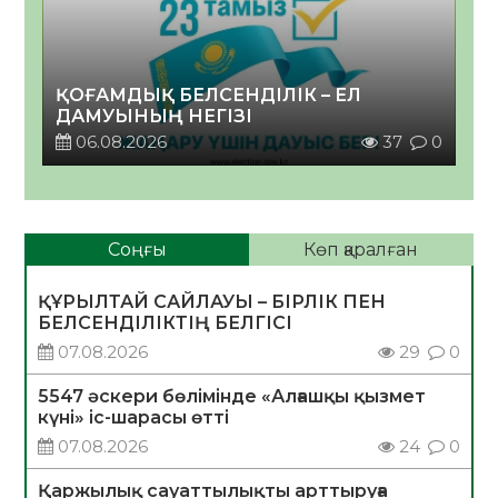
ҚОҒАМДЫҚ БЕЛСЕНДІЛІК – ЕЛ
ДАМУЫНЫҢ НЕГІЗІ
06.08.2026
37
0
Соңғы
Көп қаралған
ҚҰРЫЛТАЙ САЙЛАУЫ – БІРЛІК ПЕН
БЕЛСЕНДІЛІКТІҢ БЕЛГІСІ
07.08.2026
29
0
5547 әскери бөлімінде «Алғашқы қызмет
күні» іс-шарасы өтті
07.08.2026
24
0
Қаржылық сауаттылықты арттыруға