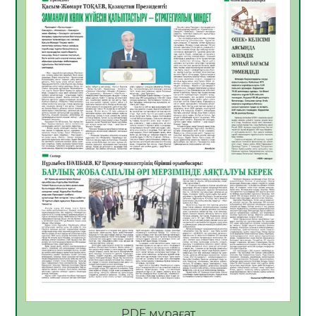
06.08.2026
41
0
Көкжөтел ауруы туралы
06.08.2026
37
0
АПВ вакцинасы туралы мәлімет
06.08.2026
37
0
Open Air: Қызылорда облысы полиция
департаменті 20 мыңнан астам
көрерменнің қауіпсіздігін қамтамасыз етті
06.08.2026
49
0
ҚЫЗЫЛОРДАДА «САНАЛЫ ҰРПАҚ –
ЖАРҚЫН БОЛАШАҚ» АТТЫ КЕҢЕЙТІЛГЕН
МӘЖІЛІС ӨТТІ
05.08.2026
50
0
Қазақстан Орталық Азиядағы көшуге ең
қолайлы ел атанды
05.08.2026
49
0
PDF мұрағат