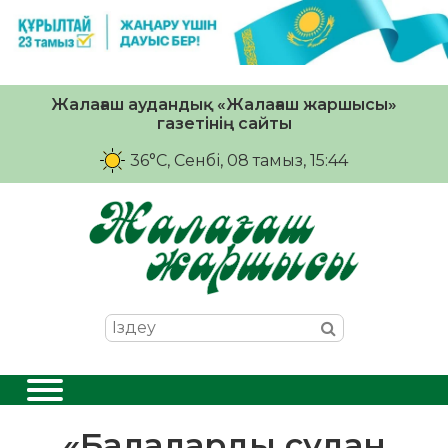
Жалағаш аудандық «Жалағаш жаршысы»
газетінің сайты
36°C
, Сенбі, 08 тамыз, 15:44
«Балаларды судан