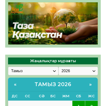
Жаңалықтар мұрағаты
ТАМЫЗ 2026
«
»
ДС
СС
СӘ
БС
ЖМ
СБ
ЖС