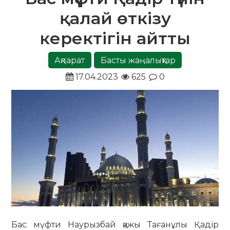
қалай өткізу
керектігін айтты
Ақпарат
Басты жаңалықтар
17.04.2023
625
0
Бас мүфти Наурызбай қажы Тағанұлы Қадір