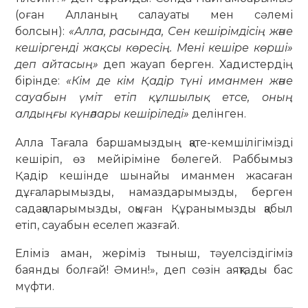
(оған Алланың салауаты мен сәлемі
болсын):
«Алла, расында, Сен кешірімдісің және
кешіргенді жақсы көресің. Мені кешіре көрші»
деп айтасың»
деп жауап берген. Хадистердің
бірінде:
«Кім де кім Қадір түні иманмен және
сауабын үміт етіп құлшылық етсе, оның
алдыңғы күнәлары кешіріледі»
делінген.
Алла Тағала баршамыздың қате-кемшілігімізді
кешіріп, өз мейіріміне бөлегей. Раббымыз
Қадір кешінде шынайы иманмен жасаған
дұғаларымызды, намаздарымызды, берген
садақаларымызды, оқыған Құранымызды қабыл
етіп, сауабын еселеп жазғай.
Еліміз аман, жеріміз тыныш, тәуелсіздігіміз
баянды болғай! Әмин!», деп сөзін аяқтады бас
мүфти.