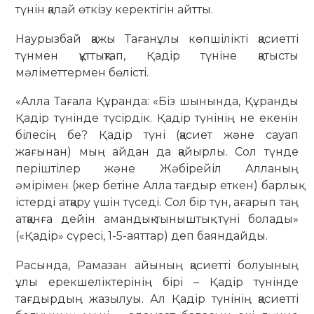
түнін қалай өткізу керектігін айтты.
Наурызбай қажы Тағанұлы көпшілікті қасиетті
түнмен құттықтап, Қадір түніне қатысты
мәліметтермен бөлісті.
«Алла Тағала Құранда: «Біз шынында, Құранды
Қадір түнінде түсірдік. Қадір түнінің не екенін
білесің бе? Қадір түні (қасиет және сауап
жағынан) мың айдан да қайырлы. Сол түнде
періштілер және Жәбірейіл Алланың
әмірімен (жер бетіне Алла тағдыр еткен) барлық
істерді атқару үшін түседі. Сол бір түн, ағарып таң
атқанға дейін амандық-тыныштық түні болады»
(«Қадір» сүресі, 1-5-аяттар) деп баяндайды.
Расында, Рамазан айының қасиетті болуының
ұлы ерекшеліктерінің бірі – Қадір түнінде
тағдырдың жазылуы. Ал Қадір түнінің қасиетті