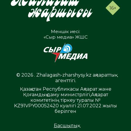
16+
Меншік иесі:
«Сыр медиа» ЖШС
© 2026 . Zhalagash-zharshysy.kz ақпараттық
агенттігі.
Қазақстан Республикасы Ақпарат және
Қоғамдық даму министрлігі,Ақпарат
комитетінің тіркеу туралы №
KZ91VPY00052420 куәлігі 21.07.2022 жылы
берілген
Басшылық