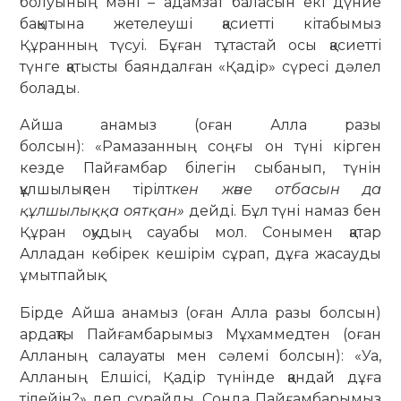
болуының мәні – адамзат баласын екі дүние
бақытына жетелеуші қасиетті кітабымыз
Құранның түсуі. Бұған тұтастай осы қасиетті
түнге қатысты баяндалған «Қадір» сүресі дәлел
болады.
Айша анамыз (оған Алла разы
болсын): «Рамазанның соңғы он түні кірген
кезде Пайғамбар білегін сыбанып, түнін
құлшылықпен тірілт
кен және отбасын да
құлшылыққа оятқан»
дейді. Бұл түні намаз бен
Құран оқудың сауабы мол. Сонымен қатар
Алладан көбірек кешірім сұрап, дұға жасауды
ұмытпайық.
Бірде Айша анамыз (оған Алла разы болсын)
ардақты Пайғамбарымыз Мұхаммедтен (оған
Алланың салауаты мен сәлемі болсын): «Уа,
Алланың Елшісі, Қадір түнінде қандай дұға
тілейін?» деп сұрайды. Сонда Пайғамбарымыз