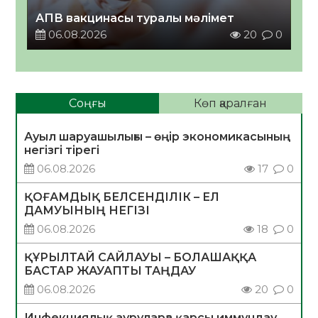
АПВ вакцинасы туралы мәлімет
06.08.2026
20
0
Соңғы
Көп қаралған
Ауыл шаруашылығы – өңір экономикасының
негізгі тірегі
06.08.2026
17
0
ҚОҒАМДЫҚ БЕЛСЕНДІЛІК – ЕЛ
ДАМУЫНЫҢ НЕГІЗІ
06.08.2026
18
0
ҚҰРЫЛТАЙ САЙЛАУЫ – БОЛАШАҚҚА
БАСТАР ЖАУАПТЫ ТАҢДАУ
06.08.2026
20
0
Инфекциялық ауруларға қарсы иммундау