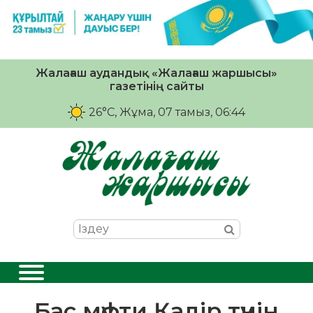
Жалағаш аудандық «Жалағаш жаршысы»
газетінің сайты
26°C
, Жұма, 07 тамыз, 06:44
Бас мүфти Қадір түнін