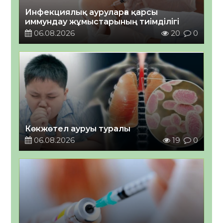
Инфекциялық ауруларға қарсы
иммундау жұмыстарының тиімділігі
06.08.2026
20
0
Көкжөтел ауруы туралы
06.08.2026
19
0