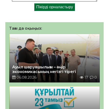
Тағы да оқыңыз:
Ауыл шаруашылығы – өңір
экономикасының негізгі тірегі
06.08.2026
17
0