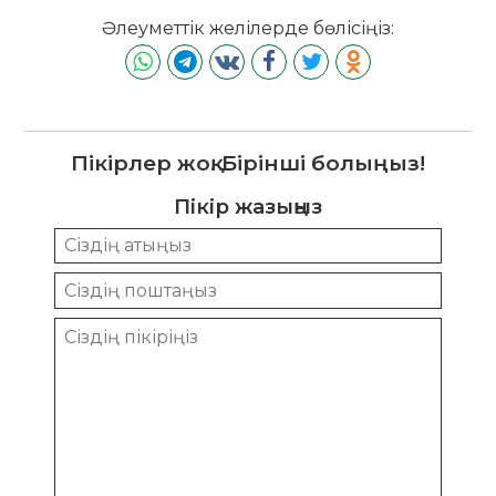
Әлеуметтік желілерде бөлісіңіз:
Пікірлер жоқ. Бірінші болыңыз!
Пікір жазыңыз