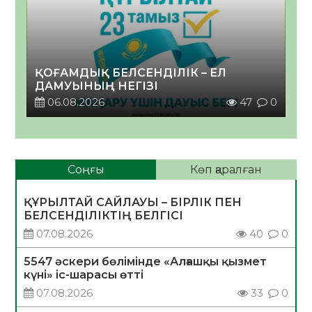
ҚОҒАМДЫҚ БЕЛСЕНДІЛІК – ЕЛ
ДАМУЫНЫҢ НЕГІЗІ
06.08.2026
47
0
Соңғы
Көп қаралған
ҚҰРЫЛТАЙ САЙЛАУЫ – БІРЛІК ПЕН
БЕЛСЕНДІЛІКТІҢ БЕЛГІСІ
07.08.2026
40
0
5547 әскери бөлімінде «Алғашқы қызмет
күні» іс-шарасы өтті
07.08.2026
33
0