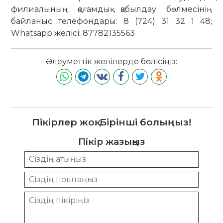
филиалының қоғамдық қабылдау бөлмесінің
байланыс телефондары: 8 (724) 31 32 1 48;
Whatsapp желісі: 87782135563
Әлеуметтік желілерде бөлісіңіз:
Пікірлер жоқ. Бірінші болыңыз!
Пікір жазыңыз