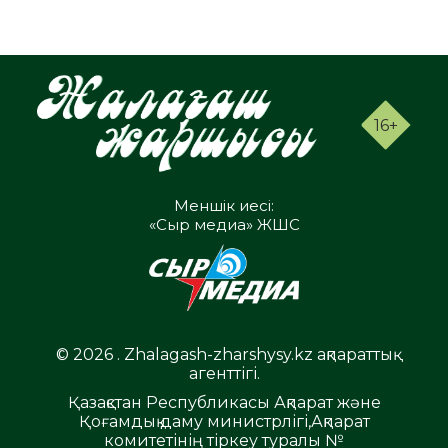
16+
Меншік иесі:
«Сыр медиа» ЖШС
© 2026 . Zhalagash-zharshysy.kz ақпараттық
агенттігі.
Қазақстан Республикасы Ақпарат және
Қоғамдық даму министрлігі,Ақпарат
комитетінің тіркеу туралы №