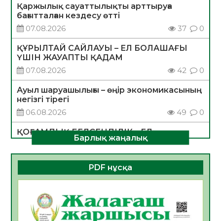
Қаржылық сауаттылықты арттыруға
бағытталған кездесу өтті
07.08.2026
37
0
ҚҰРЫЛТАЙ САЙЛАУЫ – ЕЛ БОЛАШАҒЫ
ҮШІН ЖАУАПТЫ ҚАДАМ
07.08.2026
42
0
Ауыл шаруашылығы – өңір экономикасының
негізгі тірегі
06.08.2026
49
0
ҚОҒАМДЫҚ БЕЛСЕНДІЛІК – ЕЛ
Барлық жаңалық
ДАМУЫНЫҢ НЕГІЗІ
06.08.2026
47
0
PDF нұсқа
ҚҰРЫЛТАЙ САЙЛАУЫ – БОЛАШАҚҚА
БАСТАР ЖАУАПТЫ ТАҢДАУ
06.08.2026
49
0
Инфекциялық ауруларға қарсы иммундау