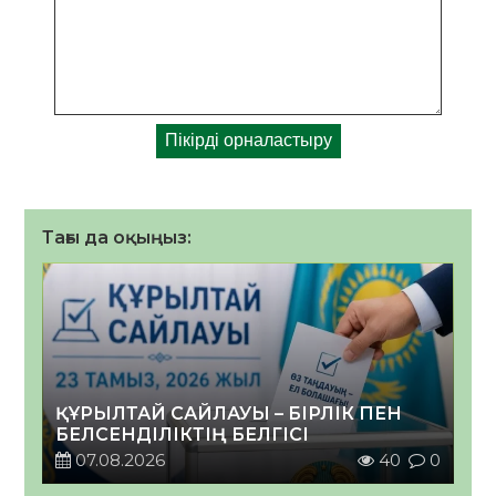
Тағы да оқыңыз:
ҚҰРЫЛТАЙ САЙЛАУЫ – БІРЛІК ПЕН
БЕЛСЕНДІЛІКТІҢ БЕЛГІСІ
07.08.2026
40
0