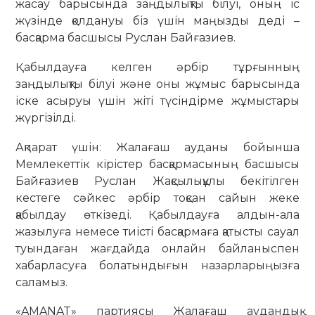
жасау барысында заңдылықты білуі, оның іс
жүзінде қолдануы біз үшін маңызды деді –
басқарма басшысы Руслан Байғазиев.
Қабылдауға келген әрбір тұрғынның
заңдылықты білуі және оны жұмыс барысында
іске асыруы үшін жіті түсіндірме жұмыстары
жүргізілді.
Ақпарат үшін: Жалағаш ауданы бойынша
Мемлекеттік кірістер басқармасының басшысы
Байғазиев Руслан Жақсылықұлы бекітілген
кестеге сәйкес әрбір тоқсан сайын жеке
қабылдау өткізеді. Қабылдауға алдын-ала
жазылуға немесе тиісті басқармаға қатысты сауал
туындаған жағдайда онлайн байланыспен
хабарласуға болатындығын назарларыңызға
саламыз.
«AMANAT» партиясы Жалағаш аудандық