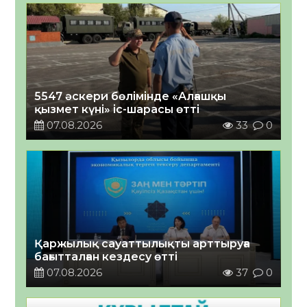
5547 әскери бөлімінде «Алғашқы
қызмет күні» іс-шарасы өтті
07.08.2026
33
0
Қаржылық сауаттылықты арттыруға
бағытталған кездесу өтті
07.08.2026
37
0