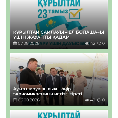
ҚҰРЫЛТАЙ САЙЛАУЫ – ЕЛ БОЛАШАҒЫ
ҮШІН ЖАУАПТЫ ҚАДАМ
07.08.2026
42
0
Ауыл шаруашылығы – өңір
экономикасының негізгі тірегі
06.08.2026
49
0