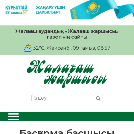
Жалағаш аудандық «Жалағаш жаршысы»
газетінің сайты
32°C
, Жексенбі, 09 тамыз, 08:57
Басқарма басшысы