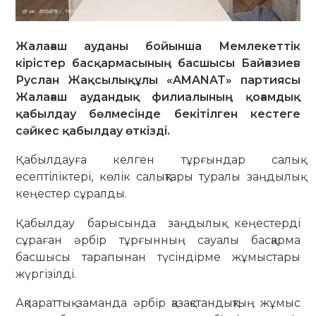
Жалағаш ауданы бойынша Мемлекеттік
кірістер басқармасының басшысы Байғазиев
Руслан Жақсылықұлы «AMANAT» партиясы
Жалағаш аудандық филиалының қоғамдық
қабылдау бөлмесінде бекітілген кестеге
сәйкес қабылдау өткізді.
Қабылдауға келген тұрғындар салық
есептіліктері, көлік салықтары туралы заңдылық
кеңестер сұралды.
Қабылдау барысында заңдылық кеңестерді
сұраған әрбір тұрғынның сауалы басқарма
басшысы тарапынан түсіндірме жұмыстары
жүргізілді.
Ақпараттық заманда әрбір қазақстандықтың жұмыс