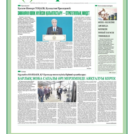
жұмыстарының тиімділігі
06.08.2026
51
0
Көкжөтел ауруы туралы
06.08.2026
49
0
АПВ вакцинасы туралы мәлімет
06.08.2026
47
0
Open Air: Қызылорда облысы полиция
департаменті 20 мыңнан астам
көрерменнің қауіпсіздігін қамтамасыз етті
06.08.2026
60
0
ҚЫЗЫЛОРДАДА «САНАЛЫ ҰРПАҚ –
ЖАРҚЫН БОЛАШАҚ» АТТЫ КЕҢЕЙТІЛГЕН
МӘЖІЛІС ӨТТІ
05.08.2026
61
0
Қазақстан Орталық Азиядағы көшуге ең
қолайлы ел атанды