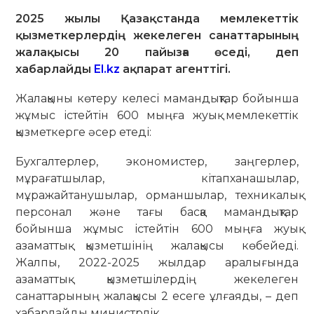
2025 жылы Қазақстанда мемлекеттік
қызметкерлердің жекелеген санаттарының
жалақысы 20 пайызға өседі, деп
хабарлайды
El.kz
ақпарат агенттігі.
Жалақыны көтеру келесі мамандықтар бойынша
жұмыс істейтін 600 мыңға жуық мемлекеттік
қызметкерге әсер етеді:
Бухгалтерлер, экономистер, заңгерлер,
мұрағатшылар, кітапханашылар,
мұражайтанушылар, орманшылар, техникалық
персонал және тағы басқа мамандықтар
бойынша жұмыс істейтін 600 мыңға жуық
азаматтық қызметшінің жалақысы көбейеді.
Жалпы, 2022-2025 жылдар аралығында
азаматтық қызметшілердің жекелеген
санаттарының жалақысы 2 есеге ұлғаяды, – деп
хабарлайды министрлік.