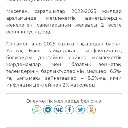
Мәселен, сарапшылар 2022-2025 жылдар
аралығында мемлекеттік қызметшілердің
жекелеген санаттарының жалақысы 2 есеге
өсетінін түсіндірді.
Сонымен қатар 2025 жылғы 1 қаңтардан бастап
Ұлттық Банк айқындаған инфляцияның
болжамды деңгейіне сәйкес мемлекеттік
жәрдемақылар мен базалық зейнетақы
төлемдерінің барлық түрлерінің мөлшері 6,5%-
ға, ынтымақты зейнетақылар – 8,5%-ға, яғни
инфляция деңгейінен 2%-ға жоғары.
Әлеуметтік желілерде бөлісіңіз: