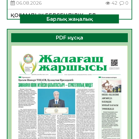
06.08.2026
42
0
ҚОҒАМДЫҚ БЕЛСЕНДІЛІК – ЕЛ
Барлық жаңалық
ДАМУЫНЫҢ НЕГІЗІ
06.08.2026
39
0
PDF нұсқа
ҚҰРЫЛТАЙ САЙЛАУЫ – БОЛАШАҚҚА
БАСТАР ЖАУАПТЫ ТАҢДАУ
06.08.2026
41
0
Инфекциялық ауруларға қарсы иммундау
жұмыстарының тиімділігі
06.08.2026
44
0
Көкжөтел ауруы туралы
06.08.2026
39
0
АПВ вакцинасы туралы мәлімет
06.08.2026
39
0
Open Air: Қызылорда облысы полиция