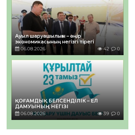
Ауыл шаруашылығы – өңір
экономикасының негізгі тірегі
06.08.2026
42
0
ҚОҒАМДЫҚ БЕЛСЕНДІЛІК – ЕЛ
ДАМУЫНЫҢ НЕГІЗІ
06.08.2026
39
0