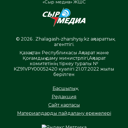
«Сыр медиа» ЖШС
© 2026 . Zhalagash-zharshysy.kz ақпараттық
агенттігі.
Қазақстан Республикасы Ақпарат және
Қоғамдық даму министрлігі,Ақпарат
комитетінің тіркеу туралы №
KZ91VPY00052420 куәлігі 21.07.2022 жылы
берілген
Басшылық
Редакция
Сайт картасы
Материалдарды пайдалану ережелері