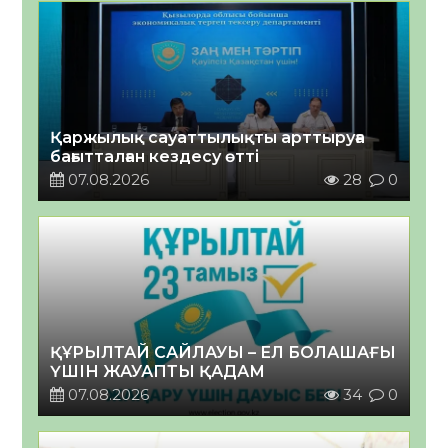
Қаржылық сауаттылықты арттыруға
бағытталған кездесу өтті
07.08.2026
28
0
ҚҰРЫЛТАЙ САЙЛАУЫ – ЕЛ БОЛАШАҒЫ
ҮШІН ЖАУАПТЫ ҚАДАМ
07.08.2026
34
0