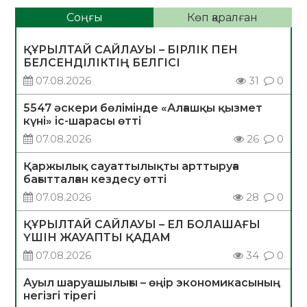
Соңғы
Көп қаралған
ҚҰРЫЛТАЙ САЙЛАУЫ – БІРЛІК ПЕН
БЕЛСЕНДІЛІКТІҢ БЕЛГІСІ
07.08.2026
31
0
5547 әскери бөлімінде «Алғашқы қызмет
күні» іс-шарасы өтті
07.08.2026
26
0
Қаржылық сауаттылықты арттыруға
бағытталған кездесу өтті
07.08.2026
28
0
ҚҰРЫЛТАЙ САЙЛАУЫ – ЕЛ БОЛАШАҒЫ
ҮШІН ЖАУАПТЫ ҚАДАМ
07.08.2026
34
0
Ауыл шаруашылығы – өңір экономикасының
негізгі тірегі