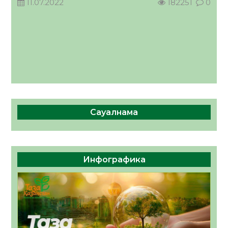
11.07.2022
182251
0
Сауалнама
Инфографика