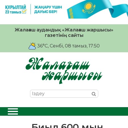
Жалағаш аудандық «Жалағаш жаршысы»
газетінің сайты
36°C
, Сенбі, 08 тамыз, 17:50
Биыл 600 мың