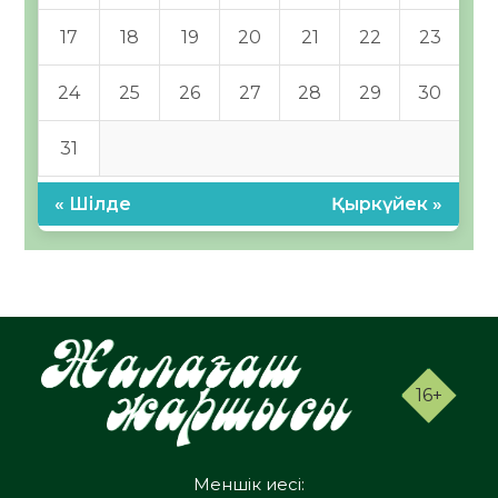
17
18
19
20
21
22
23
24
25
26
27
28
29
30
31
« Шілде
Қыркүйек »
16+
Меншік иесі: