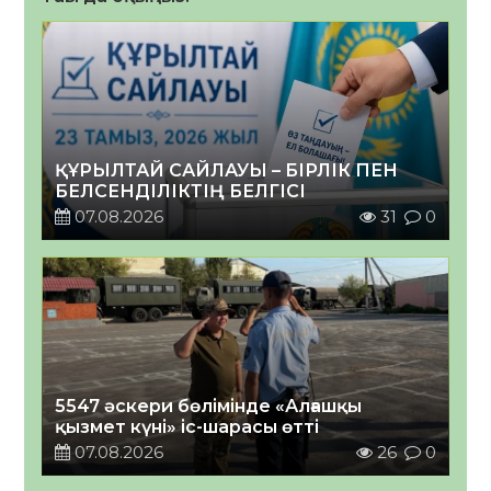
ҚҰРЫЛТАЙ САЙЛАУЫ – БІРЛІК ПЕН
БЕЛСЕНДІЛІКТІҢ БЕЛГІСІ
07.08.2026
31
0
5547 әскери бөлімінде «Алғашқы
қызмет күні» іс-шарасы өтті
07.08.2026
26
0