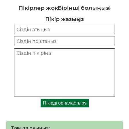
Пікірлер жоқ. Бірінші болыңыз!
Пікір жазыңыз
Тағы да оқыңыз: