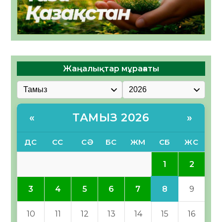
Жаңалықтар мұрағаты
ТАМЫЗ 2026
«
»
ДС
СС
СӘ
БС
ЖМ
СБ
ЖС
1
2
8
3
4
5
6
7
9
10
11
12
13
14
15
16