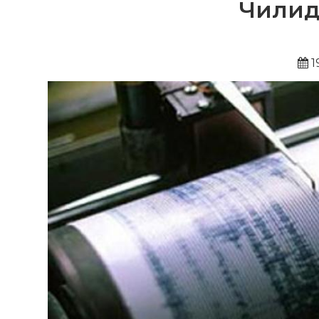
Чилид
1