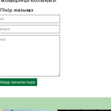
 жоқ. Бірінші болыңыз!
Пікір жазыңыз