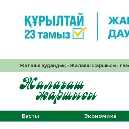
Жалағаш аудандық «Жалағаш жаршысы» газе
Басты
Экономика