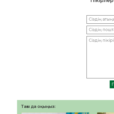
Пікірлер
Тағы да оқыңыз: