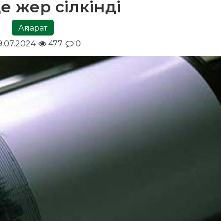
е жер сілкінді
Ақпарат
9.07.2024
477
0