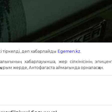
ісі тіркелді, деп хабарлайды
Egemen.kz
.
талығының хабарлауынша, жер сілкінісінің эпицент
қырым жерде, Антофагаста аймағында орналасқан.