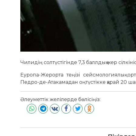
Чилидің солтүстігінде 7,3 баллдық жер сілкін
Еуропа-Жерорта теңізі сейсмологиялық ор
Педро-де-Атакамадан оңтүстікке қарай 20 ша
Әлеуметтік желілерде бөлісіңіз: