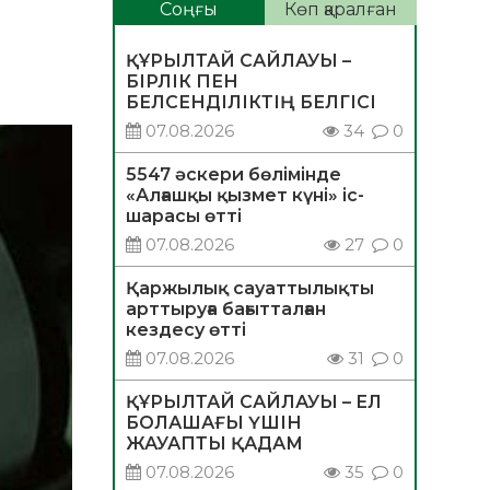
Соңғы
Көп қаралған
ҚҰРЫЛТАЙ САЙЛАУЫ –
БІРЛІК ПЕН
БЕЛСЕНДІЛІКТІҢ БЕЛГІСІ
07.08.2026
34
0
5547 әскери бөлімінде
«Алғашқы қызмет күні» іс-
шарасы өтті
07.08.2026
27
0
Қаржылық сауаттылықты
арттыруға бағытталған
кездесу өтті
07.08.2026
31
0
ҚҰРЫЛТАЙ САЙЛАУЫ – ЕЛ
БОЛАШАҒЫ ҮШІН
ЖАУАПТЫ ҚАДАМ
07.08.2026
35
0