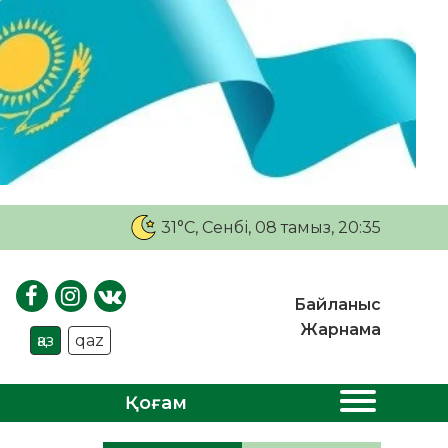
31°C
, Сенбі, 08 тамыз, 20:35
Байланыс
Жарнама
қаз
qaz
Қоғам