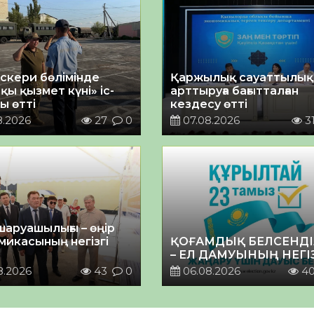
әскери бөлімінде
Қаржылық сауаттылы
қы қызмет күні» іс-
арттыруға бағытталған
ы өтті
кездесу өтті
8.2026
27
0
07.08.2026
3
шаруашылығы – өңір
микасының негізгі
ҚОҒАМДЫҚ БЕЛСЕНДІ
– ЕЛ ДАМУЫНЫҢ НЕГІ
8.2026
43
0
06.08.2026
4