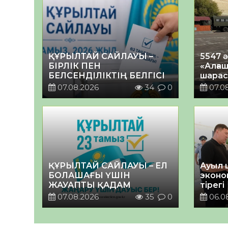
ҚҰРЫЛТАЙ САЙЛАУЫ –
5547 
БІРЛІК ПЕН
«Алғаш
БЕЛСЕНДІЛІКТІҢ БЕЛГІСІ
шарас
07.08.2026
34
0
07.0
ҚҰРЫЛТАЙ САЙЛАУЫ – ЕЛ
Ауыл 
БОЛАШАҒЫ ҮШІН
эконо
ЖАУАПТЫ ҚАДАМ
тірегі
07.08.2026
35
0
06.0