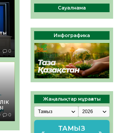
сақтау – әр азаматтың
міндеті
Сауалнама
05.08.2026
56
0
Руслан Рүстемұлы облыс
қты
әкімінің кеңесшісі болып
Инфографика
тағайындалды
05.08.2026
51
0
1
0
Жаңалықтар мұрағаты
ЛІК
ЗІ
0
0
ТАМЫЗ
«
»