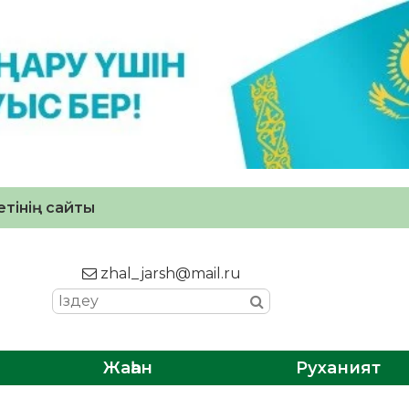
тінің сайты
zhal_jarsh@mail.ru
Жаһан
Руханият