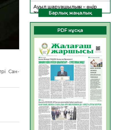
Ауыл шаруашылығы – өңір
экономикасының негізгі
Барлық жаңалық
тірегі
06.08.2026
43
0
PDF нұсқа
ҚОҒАМДЫҚ БЕЛСЕНДІЛІК –
ЕЛ ДАМУЫНЫҢ НЕГІЗІ
06.08.2026
40
0
ҚҰРЫЛТАЙ САЙЛАУЫ –
БОЛАШАҚҚА БАСТАР
рі Сан-
ЖАУАПТЫ ТАҢДАУ
06.08.2026
42
0
Инфекциялық ауруларға
қарсы иммундау
жұмыстарының тиімділігі
06.08.2026
45
0
Көкжөтел ауруы туралы
06.08.2026
41
0