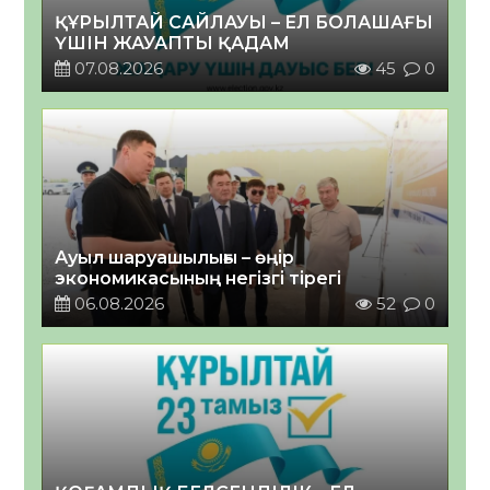
ҚҰРЫЛТАЙ САЙЛАУЫ – ЕЛ БОЛАШАҒЫ
ҮШІН ЖАУАПТЫ ҚАДАМ
07.08.2026
45
0
Ауыл шаруашылығы – өңір
экономикасының негізгі тірегі
06.08.2026
52
0