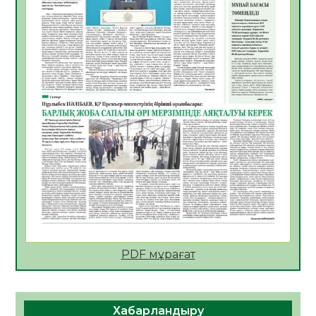
АПВ вакцинасы туралы мәлімет
06.08.2026
50
0
Open Air: Қызылорда облысы полиция
департаменті 20 мыңнан астам
көрерменнің қауіпсіздігін қамтамасыз етті
06.08.2026
63
0
ҚЫЗЫЛОРДАДА «САНАЛЫ ҰРПАҚ –
ЖАРҚЫН БОЛАШАҚ» АТТЫ КЕҢЕЙТІЛГЕН
МӘЖІЛІС ӨТТІ
05.08.2026
64
0
Қазақстан Орталық Азиядағы көшуге ең
қолайлы ел атанды
05.08.2026
65
0
PDF мұрағат
Өрт қауіпсіздігі талаптарын сақтау – әр
азаматтың міндеті
Хабарландыру
05.08.2026
68
0