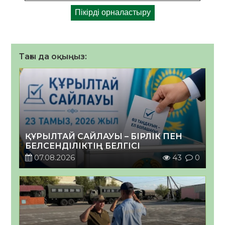
Тағы да оқыңыз:
ҚҰРЫЛТАЙ САЙЛАУЫ – БІРЛІК ПЕН
БЕЛСЕНДІЛІКТІҢ БЕЛГІСІ
07.08.2026
43
0