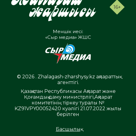
16+
Меншік иесі:
«Сыр медиа» ЖШС
© 2026 . Zhalagash-zharshysy.kz ақпараттық
агенттігі.
Қазақстан Республикасы Ақпарат және
Қоғамдық даму министрлігі,Ақпарат
комитетінің тіркеу туралы №
KZ91VPY00052420 куәлігі 21.07.2022 жылы
берілген
Басшылық