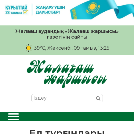
Жалағаш аудандық «Жалағаш жаршысы»
газетінің сайты
39°C
, Жексенбі, 09 тамыз, 13:25
Ел тұрғындары