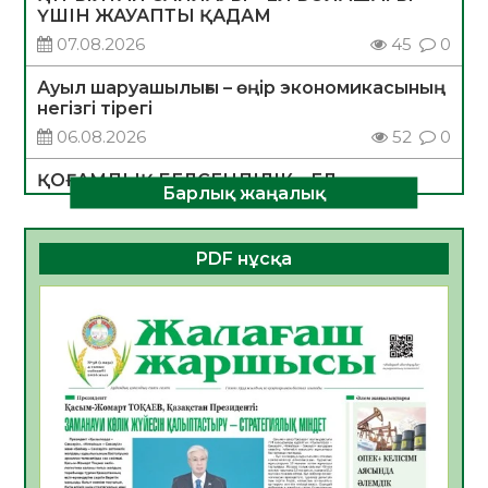
ҮШІН ЖАУАПТЫ ҚАДАМ
07.08.2026
45
0
Ауыл шаруашылығы – өңір экономикасының
негізгі тірегі
06.08.2026
52
0
ҚОҒАМДЫҚ БЕЛСЕНДІЛІК – ЕЛ
Барлық жаңалық
ДАМУЫНЫҢ НЕГІЗІ
06.08.2026
50
0
PDF нұсқа
ҚҰРЫЛТАЙ САЙЛАУЫ – БОЛАШАҚҚА
БАСТАР ЖАУАПТЫ ТАҢДАУ
06.08.2026
52
0
Инфекциялық ауруларға қарсы иммундау
жұмыстарының тиімділігі
06.08.2026
54
0
Көкжөтел ауруы туралы
06.08.2026
52
0