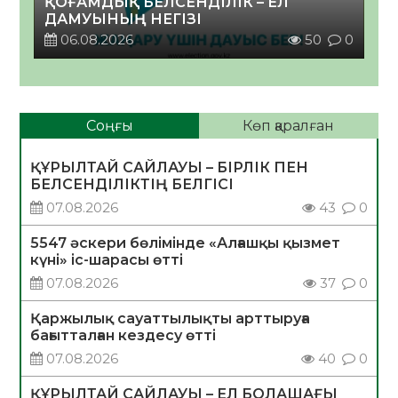
ҚОҒАМДЫҚ БЕЛСЕНДІЛІК – ЕЛ
ДАМУЫНЫҢ НЕГІЗІ
06.08.2026
50
0
Соңғы
Көп қаралған
ҚҰРЫЛТАЙ САЙЛАУЫ – БІРЛІК ПЕН
БЕЛСЕНДІЛІКТІҢ БЕЛГІСІ
07.08.2026
43
0
5547 әскери бөлімінде «Алғашқы қызмет
күні» іс-шарасы өтті
07.08.2026
37
0
Қаржылық сауаттылықты арттыруға
бағытталған кездесу өтті
07.08.2026
40
0
ҚҰРЫЛТАЙ САЙЛАУЫ – ЕЛ БОЛАШАҒЫ