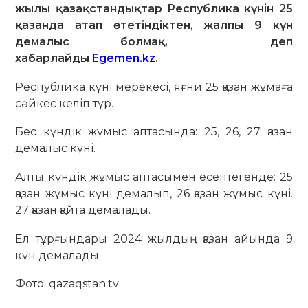
жылы қазақстандықтар Республика күнін 25
қазанда атап өтетіндіктен, жалпы 9 күн
демалыс болмақ, деп
хабарлайды
Egemen.kz
.
Республика күні мерекесі, яғни 25 қазан жұмаға
сәйкес келіп тұр.
Бес күндік жұмыс аптасында: 25, 26, 27 қазан
демалыс күні.
Алты күндік жұмыс аптасымен есептегенде: 25
қазан жұмыс күні демалып, 26 қазан жұмыс күні.
27 қазан қайта демалады.
Ел тұрғындары 2024 жылдың қазан айында 9
күн демалады.
Фото: qazaqstan.tv