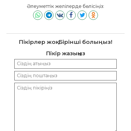
Әлеуметтік желілерде бөлісіңіз:
Пікірлер жоқ. Бірінші болыңыз!
Пікір жазыңыз