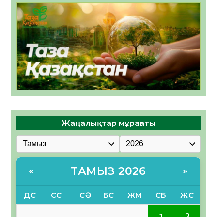
Жаңалықтар мұрағаты
ТАМЫЗ 2026
«
»
ДС
СС
СӘ
БС
ЖМ
СБ
ЖС
2
1