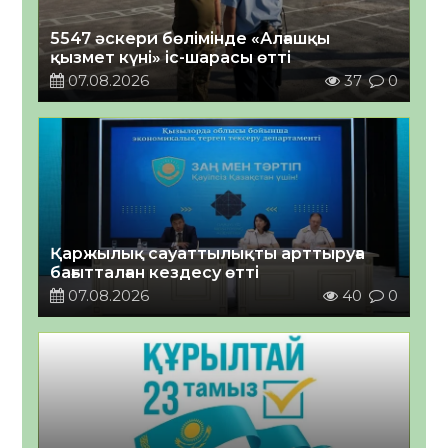
5547 әскери бөлімінде «Алғашқы
қызмет күні» іс-шарасы өтті
07.08.2026
37
0
Қаржылық сауаттылықты арттыруға
бағытталған кездесу өтті
07.08.2026
40
0