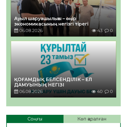
Ауыл шаруашылығы – өңір
экономикасының негізгі тірегі
06.08.2026
43
0
ҚОҒАМДЫҚ БЕЛСЕНДІЛІК – ЕЛ
ДАМУЫНЫҢ НЕГІЗІ
06.08.2026
40
0
Соңғы
Көп қаралған