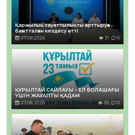
Қаржылық сауаттылықты арттыруға
бағытталған кездесу өтті
07.08.2026
31
0
ҚҰРЫЛТАЙ САЙЛАУЫ – ЕЛ БОЛАШАҒЫ
ҮШІН ЖАУАПТЫ ҚАДАМ
07.08.2026
35
0