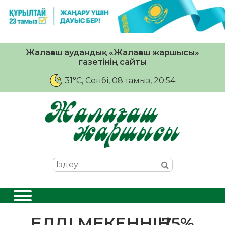
Жалағаш аудандық «Жалағаш жаршысы»
газетінің сайты
31°C
, Сенбі, 08 тамыз, 20:54
ЕЛДІ МЕКЕННІҢ 75%