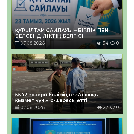
ҚҰРЫЛТАЙ САЙЛАУЫ – БІРЛІК ПЕН
БЕЛСЕНДІЛІКТІҢ БЕЛГІСІ
07.08.2026
34
0
5547 әскери бөлімінде «Алғашқы
қызмет күні» іс-шарасы өтті
07.08.2026
27
0