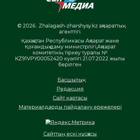
© 2026 . Zhalagash-zharshysy.kz ақпараттық
агенттігі.
Қазақстан Республикасы Ақпарат және
Қоғамдық даму министрлігі,Ақпарат
комитетінің тіркеу туралы №
KZ91VPY00052420 куәлігі 21.07.2022 жылы
берілген
Басшылық
Редакция
Сайт картасы
Материалдарды пайдалану ережелері
Сайттың ескі нұсқасы