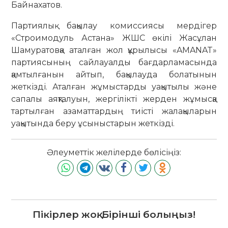
Байнахатов.
Партиялық бақылау комиссиясы мердігер
«Строимодуль Астана» ЖШС өкілі Жасұлан
Шамуратовқа аталған жол құрылысы «AMANAT»
партиясының сайлауалды бағдарламасында
қамтылғанын айтып, бақылауда болатынын
жеткізді. Аталған жұмыстарды уақытылы және
сапалы аяқталуын, жергілікті жерден жұмысқа
тартылған азаматтардың тиісті жалақыларын
уақытында беру ұсыныстарын жеткізді.
Әлеуметтік желілерде бөлісіңіз:
Пікірлер жоқ. Бірінші болыңыз!