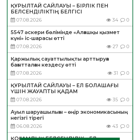
ҚҰРЫЛТАЙ САЙЛАУЫ – БІРЛІК ПЕН
БЕЛСЕНДІЛІКТІҢ БЕЛГІСІ
07.08.2026
34
0
5547 әскери бөлімінде «Алғашқы қызмет
күні» іс-шарасы өтті
07.08.2026
27
0
Қаржылық сауаттылықты арттыруға
бағытталған кездесу өтті
07.08.2026
31
0
ҚҰРЫЛТАЙ САЙЛАУЫ – ЕЛ БОЛАШАҒЫ
ҮШІН ЖАУАПТЫ ҚАДАМ
07.08.2026
35
0
Ауыл шаруашылығы – өңір экономикасының
негізгі тірегі
06.08.2026
43
0
ҚОҒАМДЫҚ БЕЛСЕНДІЛІК – ЕЛ