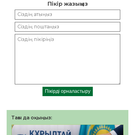
Пікір жазыңыз
Тағы да оқыңыз: