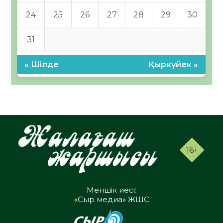
24
25
26
27
28
29
30
31
« Шілде
Қыркүйек »
16+
Меншік иесі:
«Сыр медиа» ЖШС