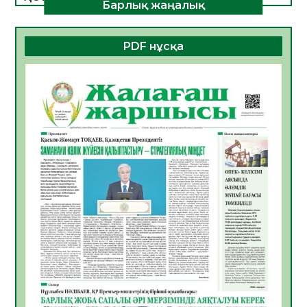
Барлық жаңалық
ДАМУЫНЫҢ НЕГІЗІ
06.08.2026
40
0
PDF нұсқа
ҚҰРЫЛТАЙ САЙЛАУЫ – БОЛАШАҚҚА
БАСТАР ЖАУАПТЫ ТАҢДАУ
06.08.2026
42
0
Инфекциялық ауруларға қарсы иммундау
жұмыстарының тиімділігі
06.08.2026
45
0
Көкжөтел ауруы туралы
06.08.2026
41
0
АПВ вакцинасы туралы мәлімет
06.08.2026
40
0
Open Air: Қызылорда облысы полиция
департаменті 20 мыңнан астам
көрерменнің қауіпсіздігін қамтамасыз етті
06.08.2026
54
0