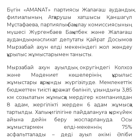
Бүгін «AMANAT» партиясы Жалағаш аудандық
филиалының Атқарушы хатшысы Қаншагүл
Мұстафаева, партиялық бақылау комиссиясының
мүшесі Жүргенбаев Бақытбек және Жалағаш
аудандық мәслихат депутаты Қайрат Досымов
Мырзабай ахун елді мекеніндегі жол жөндеу
құрылыс жұмыстарымен танысты.
Мырзабай ахун ауылдық округіндегі Колхоз
және Мәдениет көшелерінің құрылыс
жұмыстары қарқынды жүргізілуде. Мемлекеттік
бюджеттен тиісті қаражат бөлініп, ұзындығы 3,85
км созылатын жұмысқа мердігер компаниядан
8 адам, жергілікті жерден 6 адам жұмысқа
тартылды. Халық игілігіне пайдалануға қыркүйек
айына дейін беру жоспарлануда. Осы
жұмыстармен елді-мекеннің 75%
асфальтталады – деді ауыл әкімі Әліби