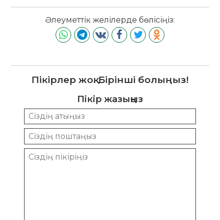
Әлеуметтік желілерде бөлісіңіз:
Пікірлер жоқ. Бірінші болыңыз!
Пікір жазыңыз