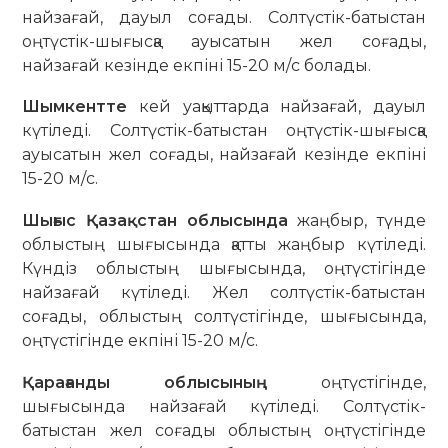
найзағай, дауыл соғады. Солтүстік-батыстан
оңтүстік-шығысқа ауысатын жел соғады,
найзағай кезінде екпіні 15-20 м/с болады.
Шымкентте
кей уақыттарда найзағай, дауыл
күтіледі. Солтүстік-батыстан оңтүстік-шығысқа
ауысатын жел соғады, найзағай кезінде екпіні
15-20 м/с.
Шығыс Қазақстан облысында
жаңбыр, түнде
облыстың шығысында қатты жаңбыр күтіледі.
Күндіз облыстың шығысында, оңтүстігінде
найзағай күтіледі. Жел солтүстік-батыстан
соғады, облыстың солтүстігінде, шығысында,
оңтүстігінде екпіні 15-20 м/с.
Қарағанды облысының
оңтүстігінде,
шығысында найзағай күтіледі. Солтүстік-
батыстан жел соғады облыстың оңтүстігінде