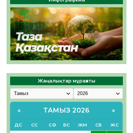
Жаңалықтар мұрағаты
ТАМЫЗ 2026
«
»
ДС
СС
СӘ
БС
ЖМ
СБ
ЖС