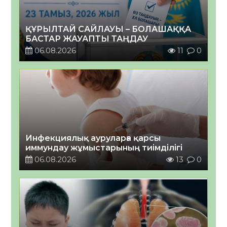
ҚҰРЫЛТАЙ САЙЛАУЫ – БОЛАШАҚҚА
БАСТАР ЖАУАПТЫ ТАҢДАУ
06.08.2026
11
0
Инфекциялық ауруларға қарсы
иммундау жұмыстарының тиімділігі
06.08.2026
13
0