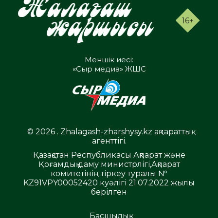
16+
Меншік иесі:
«Сыр медиа» ЖШС
© 2026 . Zhalagash-zharshysy.kz ақпараттық
агенттігі.
Қазақстан Республикасы Ақпарат және
Қоғамдық даму министрлігі,Ақпарат
комитетінің тіркеу туралы №
KZ91VPY00052420 куәлігі 21.07.2022 жылы
берілген
Басшылық