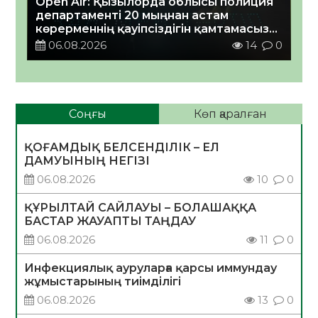
Open Air: Қызылорда облысы полиция
департаменті 20 мыңнан астам
көрерменнің қауіпсіздігін қамтамасыз
етті
06.08.2026
14
0
Соңғы
Көп қаралған
ҚОҒАМДЫҚ БЕЛСЕНДІЛІК – ЕЛ
ДАМУЫНЫҢ НЕГІЗІ
06.08.2026
10
0
ҚҰРЫЛТАЙ САЙЛАУЫ – БОЛАШАҚҚА
БАСТАР ЖАУАПТЫ ТАҢДАУ
06.08.2026
11
0
Инфекциялық ауруларға қарсы иммундау
жұмыстарының тиімділігі
06.08.2026
13
0