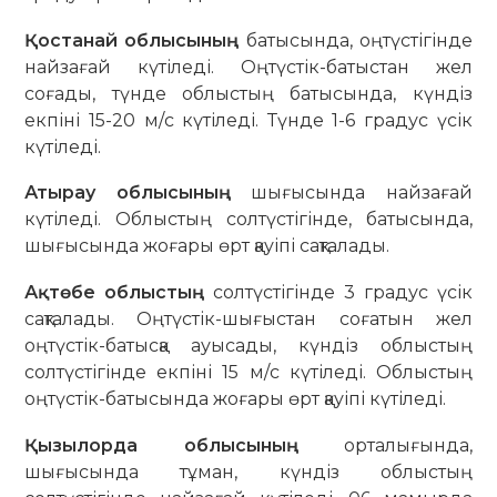
Қостанай облысының
батысында, оңтүстігінде
найзағай күтіледі. Оңтүстік-батыстан жел
соғады, түнде облыстың батысында, күндіз
екпіні 15-20 м/с күтіледі. Түнде 1-6 градус үсік
күтіледі.
Атырау облысының
шығысында найзағай
күтіледі. Облыстың солтүстігінде, батысында,
шығысында жоғары өрт қауіпі сақталады.
Ақтөбе облыстың
солтүстігінде 3 градус үсік
сақталады. Оңтүстік-шығыстан соғатын жел
оңтүстік-батысқа ауысады, күндіз облыстың
солтүстігінде екпіні 15 м/с күтіледі. Облыстың
оңтүстік-батысында жоғары өрт қауіпі күтіледі.
Қызылорда облысының
орталығында,
шығысында тұман, күндіз облыстың