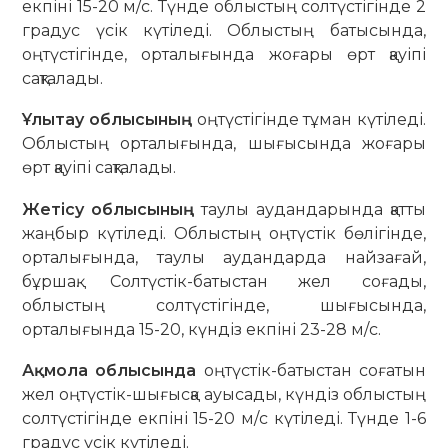
екпіні 15-20 м/с. Түнде облыстың солтүстігінде 2
градус үсік күтіледі. Облыстың батысында,
оңтүстігінде, орталығында жоғары өрт қауіпі
сақталады.
Ұлытау облысының
оңтүстігінде тұман күтіледі.
Облыстың орталығында, шығысында жоғары
өрт қауіпі сақталады.
Жетісу облысының
таулы аудандарында қатты
жаңбыр күтіледі. Облыстың оңтүстік бөлігінде,
орталығында, таулы аудандарда найзағай,
бұршақ. Солтүстік-батыстан жел соғады,
облыстың солтүстігінде, шығысында,
орталығында 15-20, күндіз екпіні 23-28 м/с.
Ақмола облысында
оңтүстік-батыстан соғатын
жел оңтүстік-шығысқа ауысады, күндіз облыстың
солтүстігінде екпіні 15-20 м/с күтіледі. Түнде 1-6
градус үсік күтіледі.