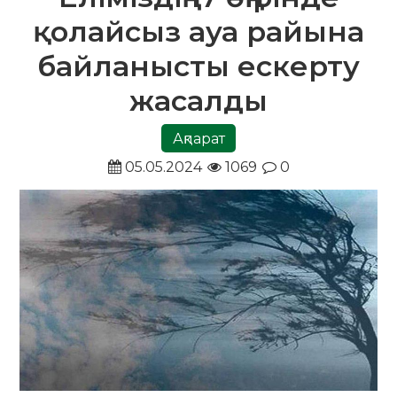
қолайсыз ауа райына
байланысты ескерту
жасалды
Ақпарат
05.05.2024
1069
0