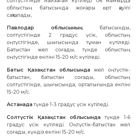
солтүстігінде найзағай күтіледі. 06 мамырда
облыстың батысында жоғары өрт қауіпі
сақталады,
Павлодар облысының
батысынды,
солтүстігінде 2 градус үсік, облыстың
оңтүстігінде, шығысында тұман күтіледі.
Батыстан жел соғады, түнде облыстың
оңтүстігінде екпіні 15-20 м/с күтіледі.
Батыс Қазақстан облысында
жел оңтүстік-
батыстан, батыстан соғады, облыстың
солтүстігінде, шығысында, орталығында екпіні
15-20 м/с.
Астанада
түнде 1-3 градус үсік күтіледі.
Солтүстік Қазақстан облысында
түнде 1-6
градус үсік күтіледі. Оңтүстік-батыстан жел
соғады, күндіз екпіні 15-20 м/с.