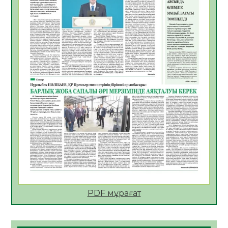
азаматтың міндеті
05.08.2026
29
0
Руслан Рүстемұлы облыс әкімінің
кеңесшісі болып тағайындалды
05.08.2026
25
0
Цифрландыру саласын дамыту аясында
салынатын жаңа орталықтың жобасы
талқыланды
05.08.2026
24
0
Алғашқы цифрлық жасанды интеллект
құралдарының таныстырылымы өтті
05.08.2026
25
0
Қазақстандықтардың 72,3%-ы жаңа
Құрылтай үшін дауыс беруге дайын
PDF мұрағат
05.08.2026
27
0
ӘРБІР ДАУЫС – ҚОҒАМ ДАМУЫНА