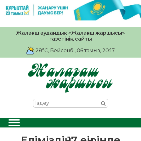
Жалағаш аудандық «Жалағаш жаршысы»
газетінің сайты
28°C
, Бейсенбі, 06 тамыз, 20:17
Еліміздің 17 өңірінде