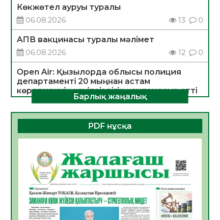
Көкжөтел ауруы туралы
06.08.2026
13
0
АПВ вакцинасы туралы мәлімет
06.08.2026
12
0
Open Air: Қызылорда облысы полиция
департаменті 20 мыңнан астам
көрерменнің қауіпсіздігін қамтамасыз етті
Барлық жаңалық
06.08.2026
14
0
ҚЫЗЫЛОРДАДА «САНАЛЫ ҰРПАҚ –
PDF нұсқа
ЖАРҚЫН БОЛАШАҚ» АТТЫ КЕҢЕЙТІЛГЕН
МӘЖІЛІС ӨТТІ
05.08.2026
26
0
Қазақстан Орталық Азиядағы көшуге ең
қолайлы ел атанды
05.08.2026
29
0
Өрт қауіпсіздігі талаптарын сақтау – әр