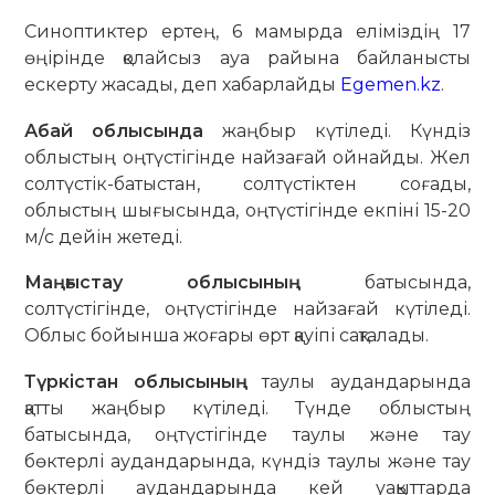
Синоптиктер ертең, 6 мамырда еліміздің 17
өңірінде қолайсыз ауа райына байланысты
ескерту жасады, деп хабарлайды
Egemen.kz
.
Абай облысында
жаңбыр күтіледі. Күндіз
облыстың оңтүстігінде найзағай ойнайды. Жел
солтүстік-батыстан, солтүстіктен соғады,
облыстың шығысында, оңтүстігінде екпіні 15-20
м/с дейін жетеді.
Маңғыстау облысының
батысында,
солтүстігінде, оңтүстігінде найзағай күтіледі.
Облыс бойынша жоғары өрт қауіпі сақталады.
Түркістан облысының
таулы аудандарында
қатты жаңбыр күтіледі. Түнде облыстың
батысында, оңтүстігінде таулы және тау
бөктерлі аудандарында, күндіз таулы және тау
бөктерлі аудандарында кей уақыттарда