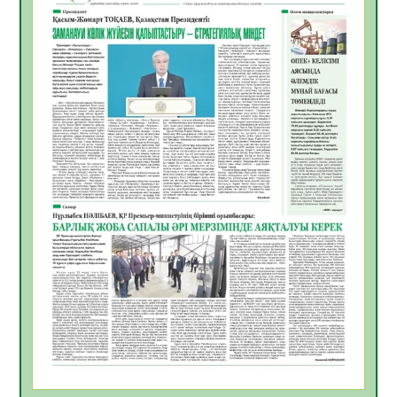
жұмыстарының тиімділігі
06.08.2026
27
0
Көкжөтел ауруы туралы
06.08.2026
24
0
АПВ вакцинасы туралы мәлімет
06.08.2026
25
0
Open Air: Қызылорда облысы полиция
департаменті 20 мыңнан астам
көрерменнің қауіпсіздігін қамтамасыз етті
06.08.2026
37
0
ҚЫЗЫЛОРДАДА «САНАЛЫ ҰРПАҚ –
ЖАРҚЫН БОЛАШАҚ» АТТЫ КЕҢЕЙТІЛГЕН
МӘЖІЛІС ӨТТІ
05.08.2026
37
0
Қазақстан Орталық Азиядағы көшуге ең
қолайлы ел атанды