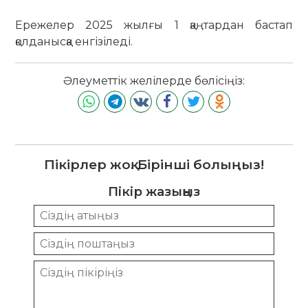
Ережелер 2025 жылғы 1 қаңтардан бастап
қолданысқа енгізіледі.
Әлеуметтік желілерде бөлісіңіз:
Пікірлер жоқ. Бірінші болыңыз!
Пікір жазыңыз