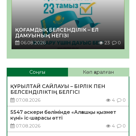
ҚОҒАМДЫҚ БЕЛСЕНДІЛІК – ЕЛ
ДАМУЫНЫҢ НЕГІЗІ
06.08.2026
23
0
Соңғы
Көп қаралған
ҚҰРЫЛТАЙ САЙЛАУЫ – БІРЛІК ПЕН
БЕЛСЕНДІЛІКТІҢ БЕЛГІСІ
07.08.2026
4
0
5547 әскери бөлімінде «Алғашқы қызмет
күні» іс-шарасы өтті
07.08.2026
4
0