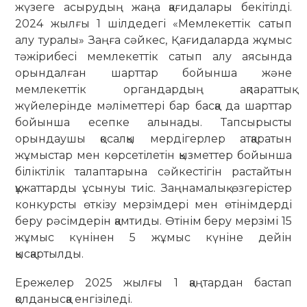
жүзеге асырудың жаңа қағидалары бекітілді.
2024 жылғы 1 шілдедегі «Мемлекеттік сатып
алу туралы» Заңға сәйкес, Қағидаларда жұмыс
тәжірибесі мемлекеттік сатып алу аясында
орындалған шарттар бойынша және
мемлекеттік органдардың ақпараттық
жүйелерінде мәліметтері бар басқа да шарттар
бойынша есепке алынады. Тапсырысты
орындаушы қосалқы мердігерлер атқаратын
жұмыстар мен көрсетілетін қызметтер бойынша
біліктілік талаптарына сәйкестігін растайтын
құжаттарды ұсынуы тиіс. Заңнамалық өзгерістер
конкурсты өткізу мерзімдері мен өтінімдерді
беру рәсімдерін қамтиды. Өтінім беру мерзімі 15
жұмыс күнінен 5 жұмыс күніне дейін
қысқартылды.
Ережелер 2025 жылғы 1 қаңтардан бастап
қолданысқа енгізіледі.