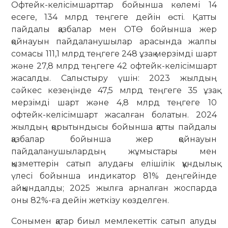
Офтейк-келісімшарттар бойынша көлемі 14
есеге, 134 млрд теңгеге дейін өсті. Қатты
пайдалы қазбалар мен ОТӨ бойынша жер
қойнауын пайдаланушылар арасында жалпы
сомасы 111,1 млрд теңгеге 248 ұзақ мерзімді шарт
және 27,8 млрд теңгеге 42 офтейк-келісімшарт
жасалды. Салыстыру үшін: 2023 жылдың
сәйкес кезеңінде 47,5 млрд теңгеге 35 ұзақ
мерзімді шарт және 4,8 млрд теңгеге 10
офтейк-келісімшарт жасалған болатын. 2024
жылдың қорытындысы бойынша қатты пайдалы
қазбалар бойынша жер қойнауын
пайдаланушылардың жұмыстары мен
қызметтерін сатып алудағы елішілік құндылық
үлесі бойынша индикатор 81% деңгейінде
айқындалды; 2025 жылға арналған жоспарда
оны 82%-ға дейін жеткізу көзделген.
Сонымен қатар биыл мемлекеттік сатып алуды