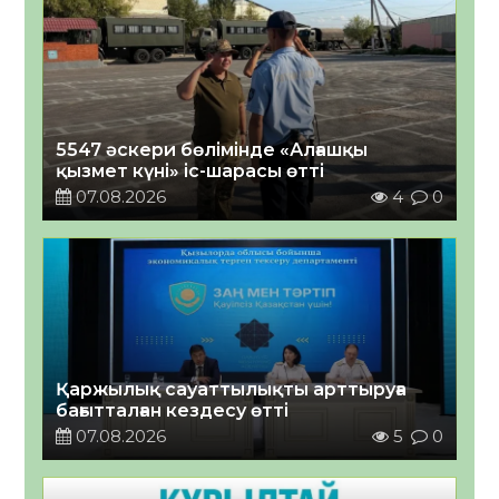
5547 әскери бөлімінде «Алғашқы
қызмет күні» іс-шарасы өтті
07.08.2026
4
0
Қаржылық сауаттылықты арттыруға
бағытталған кездесу өтті
07.08.2026
5
0