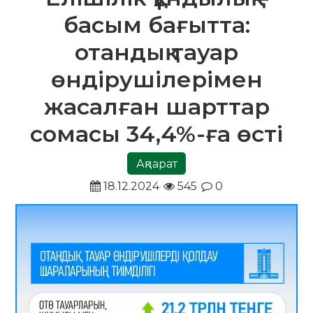
басым бағытта:
отандық тауар
өндірушілерімен
жасалған шарттар
сомасы 34,4%-ға өсті
Ақпарат
18.12.2024
545
0