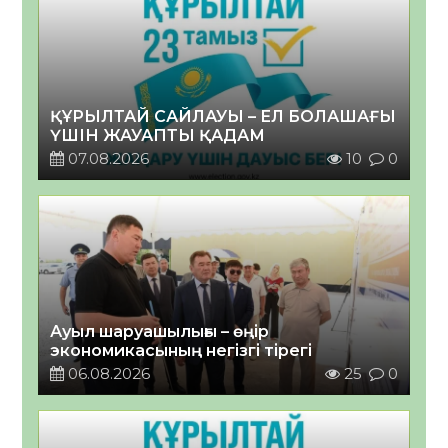
ҚҰРЫЛТАЙ САЙЛАУЫ – ЕЛ БОЛАШАҒЫ
ҮШІН ЖАУАПТЫ ҚАДАМ
07.08.2026
10
0
Ауыл шаруашылығы – өңір
экономикасының негізгі тірегі
06.08.2026
25
0