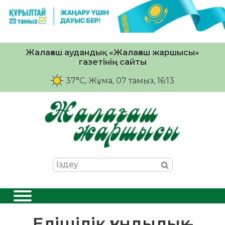
Жалағаш аудандық «Жалағаш жаршысы»
газетінің сайты
37°C
, Жұма, 07 тамыз, 16:13
Елішілік құндылық –