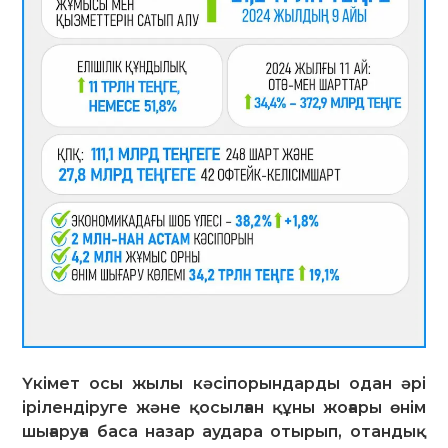
Үкімет осы жылы кәсіпорындарды одан әрі
ірілендіруге және қосылған құны жоғары өнім
шығаруға баса назар аудара отырып, отандық