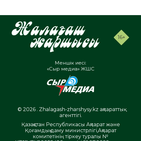
16+
Меншік иесі:
«Сыр медиа» ЖШС
© 2026 . Zhalagash-zharshysy.kz ақпараттық
агенттігі.
Қазақстан Республикасы Ақпарат және
Қоғамдық даму министрлігі,Ақпарат
комитетінің тіркеу туралы №