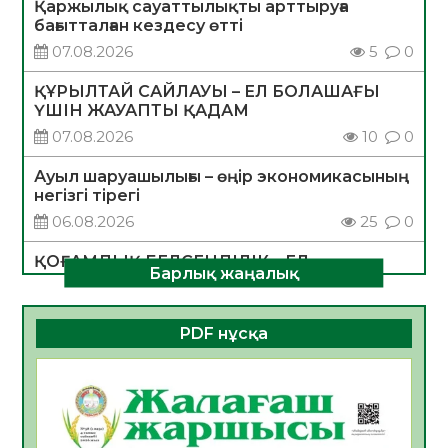
Қаржылық сауаттылықты арттыруға
бағытталған кездесу өтті
07.08.2026
5
0
ҚҰРЫЛТАЙ САЙЛАУЫ – ЕЛ БОЛАШАҒЫ
ҮШІН ЖАУАПТЫ ҚАДАМ
07.08.2026
10
0
Ауыл шаруашылығы – өңір экономикасының
негізгі тірегі
06.08.2026
25
0
ҚОҒАМДЫҚ БЕЛСЕНДІЛІК – ЕЛ
Барлық жаңалық
ДАМУЫНЫҢ НЕГІЗІ
06.08.2026
23
0
PDF нұсқа
ҚҰРЫЛТАЙ САЙЛАУЫ – БОЛАШАҚҚА
БАСТАР ЖАУАПТЫ ТАҢДАУ
06.08.2026
26
0
Инфекциялық ауруларға қарсы иммундау