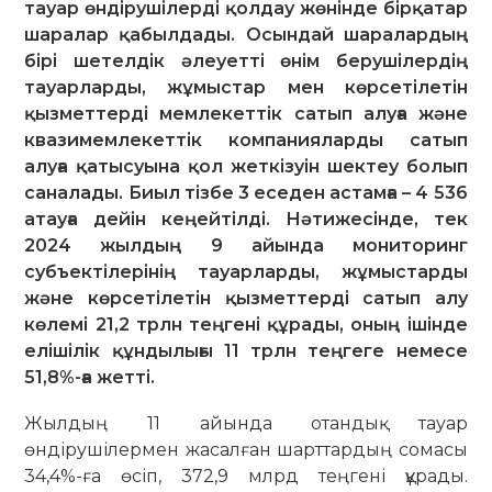
тауар өндірушілерді қолдау жөнінде бірқатар
шаралар қабылдады. Осындай шаралардың
бірі шетелдік әлеуетті өнім берушілердің
тауарларды, жұмыстар мен көрсетілетін
қызметтерді мемлекеттік сатып алуға және
квазимемлекеттік компанияларды сатып
алуға қатысуына қол жеткізуін шектеу болып
саналады. Биыл тізбе 3 еседен астамға – 4 536
атауға дейін кеңейтілді. Нәтижесінде, тек
2024 жылдың 9 айында мониторинг
субъектілерінің тауарларды, жұмыстарды
және көрсетілетін қызметтерді сатып алу
көлемі 21,2 трлн теңгені құрады, оның ішінде
елішілік құндылығы 11 трлн теңгеге немесе
51,8%-ға жетті.
Жылдың 11 айында отандық тауар
өндірушілермен жасалған шарттардың сомасы
34,4%-ға өсіп, 372,9 млрд теңгені құрады.