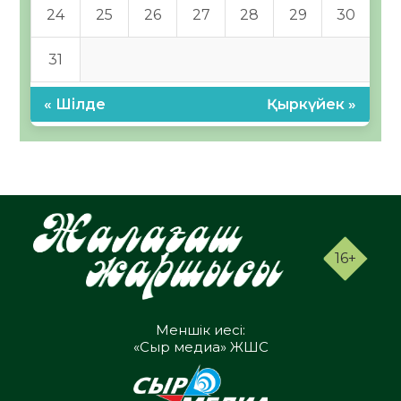
24
25
26
27
28
29
30
31
« Шілде
Қыркүйек »
16+
Меншік иесі:
«Сыр медиа» ЖШС