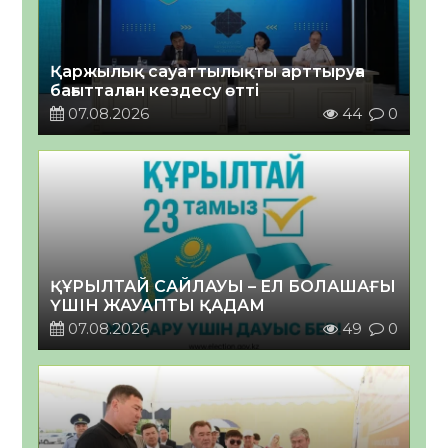
Қаржылық сауаттылықты арттыруға
бағытталған кездесу өтті
07.08.2026
44
0
ҚҰРЫЛТАЙ САЙЛАУЫ – ЕЛ БОЛАШАҒЫ
ҮШІН ЖАУАПТЫ ҚАДАМ
07.08.2026
49
0