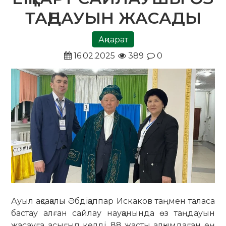
ТАҢДАУЫН ЖАСАДЫ
Ақпарат
16.02.2025
389
0
Ауыл ақсақалы Әбдіқаппар Искаков таңмен таласа
бастау алған сайлау науқанында өз таңдауын
жасауға асығып келді. 88 жасты алқымдаған ең