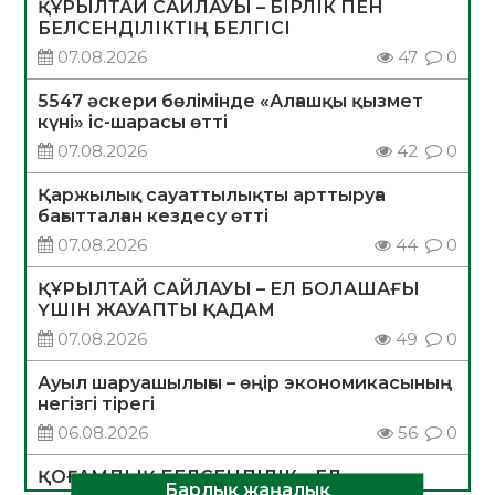
ҚҰРЫЛТАЙ САЙЛАУЫ – БІРЛІК ПЕН
БЕЛСЕНДІЛІКТІҢ БЕЛГІСІ
07.08.2026
47
0
5547 әскери бөлімінде «Алғашқы қызмет
күні» іс-шарасы өтті
07.08.2026
42
0
Қаржылық сауаттылықты арттыруға
бағытталған кездесу өтті
07.08.2026
44
0
ҚҰРЫЛТАЙ САЙЛАУЫ – ЕЛ БОЛАШАҒЫ
ҮШІН ЖАУАПТЫ ҚАДАМ
07.08.2026
49
0
Ауыл шаруашылығы – өңір экономикасының
негізгі тірегі
06.08.2026
56
0
ҚОҒАМДЫҚ БЕЛСЕНДІЛІК – ЕЛ
Барлық жаңалық