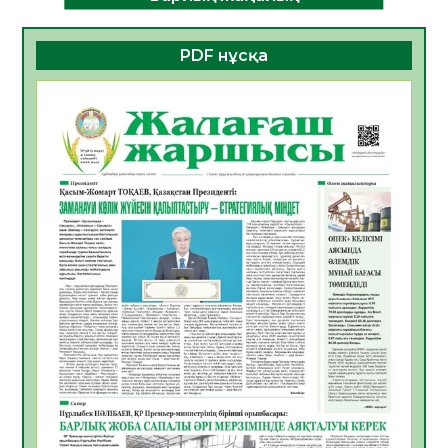
ДАМУЫНЫҢ НЕГІЗІ
06.08.2026
54
0
PDF нұсқа
ҚҰРЫЛТАЙ САЙЛАУЫ – БОЛАШАҚҚА
БАСТАР ЖАУАПТЫ ТАҢДАУ
06.08.2026
56
0
Инфекциялық ауруларға қарсы иммундау
жұмыстарының тиімділігі
06.08.2026
58
0
Көкжөтел ауруы туралы
06.08.2026
56
0
АПВ вакцинасы туралы мәлімет
06.08.2026
57
0
Open Air: Қызылорда облысы полиция
департаменті 20 мыңнан астам
көрерменнің қауіпсіздігін қамтамасыз етті
06.08.2026
67
0