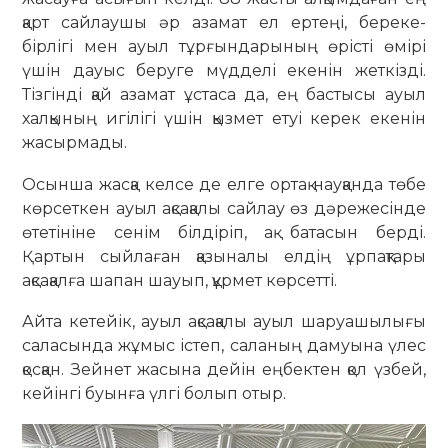
қарт сайлаушы әр азамат ел ертеңі, береке-
бірлігі мен ауыл тұрғындарының өрісті өмірі
үшін дауыс беруге мүдделі екенін жеткізді.
Тізгінді қай азамат ұстаса да, ең бастысы ауыл
халқының игілігі үшін қызмет етуі керек екенін
жасырмады.
Осынша жасқа келсе де елге ортақ науқанда төбе
көрсеткен ауыл ақсақалы сайлау өз дәрежесінде
өтетініне сенім білдіріп, ақ батасын берді.
Қартын сыйлаған қазыналы елдің ұрпақтары
ақсақалға шапан шауып, құрмет көрсетті.
Айта кетейік, ауыл ақсақалы ауыл шаруашылығы
саласында жұмыс істеп, саланың дамуына үлес
қосқан. Зейнет жасына дейін еңбектен қол үзбей,
кейінгі буынға үлгі болып отыр.