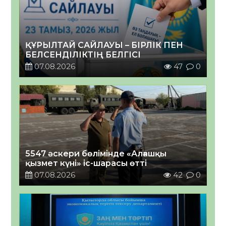
ҚҰРЫЛТАЙ САЙЛАУЫ – БІРЛІК ПЕН
БЕЛСЕНДІЛІКТІҢ БЕЛГІСІ
07.08.2026
47
0
5547 әскери бөлімінде «Алғашқы
қызмет күні» іс-шарасы өтті
07.08.2026
42
0