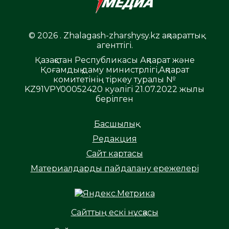
© 2026 . Zhalagash-zharshysy.kz ақпараттық
агенттігі.
Қазақстан Республикасы Ақпарат және
Қоғамдық даму министрлігі,Ақпарат
комитетінің тіркеу туралы №
KZ91VPY00052420 куәлігі 21.07.2022 жылы
берілген
Басшылық
Редакция
Сайт картасы
Материалдарды пайдалану ережелері
Сайттың ескі нұсқасы