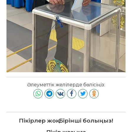
Әлеуметтік желілерде бөлісіңіз:
Пікірлер жоқ. Бірінші болыңыз!