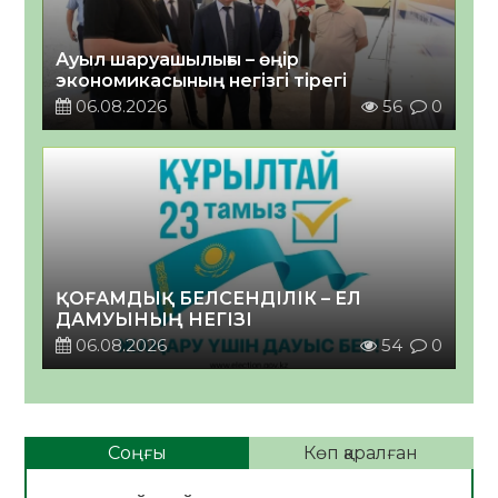
Ауыл шаруашылығы – өңір
экономикасының негізгі тірегі
06.08.2026
56
0
ҚОҒАМДЫҚ БЕЛСЕНДІЛІК – ЕЛ
ДАМУЫНЫҢ НЕГІЗІ
06.08.2026
54
0
Соңғы
Көп қаралған