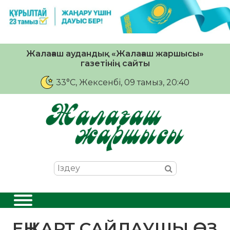
Жалағаш аудандық «Жалағаш жаршысы»
газетінің сайты
33°C
, Жексенбі, 09 тамыз, 20:40
ЕҢ ҚАРТ САЙЛАУШЫ ӨЗ