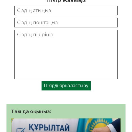
Пікір жазыңыз
Тағы да оқыңыз: