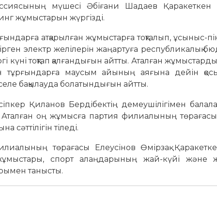
иссиясының мүшесі Әбіғани Шадаев Қаракеткен 
инг жұмыстарын жүргізді.
ындарға атқарылған жұмыстарға тоқталып, ұсыныс-пі
рген электр желілерін жаңартуға республикалық б
іргі күні тоқтап қалғандығын айтты. Аталған жұмыстарды 
сін тұрғындарға маусым айының аяғына дейін қос
мәселе бақылауда болатындығын айтты.
әсіпкер Қиланов Бердібектің демеушілігімен балал
 Аталған оң жұмысға партия филиалының төрағасы 
 сәттілігін тіледі.
лиалының төрағасы Елеусінов Өмірзақ Қаракетк
ұмыстары, спорт алаңдарының жай-күйі және 
рымен танысты.