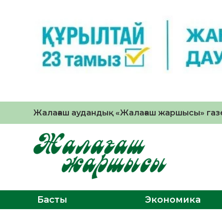
Жалағаш аудандық «Жалағаш жаршысы» газе
Басты
Экономика