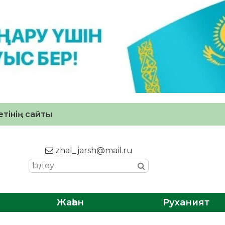
тінің сайты
zhal_jarsh@mail.ru
Жаһан
Руханият