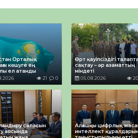
стан Орталық
Өрт қауіпсіздігі талап
ағы көшуге ең
сақтау – әр азаматтың
лы ел атанды
міндеті
8.2026
21
0
05.08.2026
2
андыру саласын
Алғашқы цифрлық жас
у аясында
интеллект құралдары
атын жаңа
таныстырылымы өтті