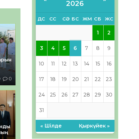
2026
ДС
СС
СӘ
БС
ЖМ
СБ
ЖС
1
2
6
3
4
5
7
8
9
тарын
10
11
12
13
14
15
16
0
0
17
18
19
20
21
22
23
24
25
26
27
28
29
30
31
« Шілде
Қыркүйек »
анды
ның