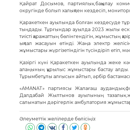
Қайрат Досымов, партиялық бақылау ком
округінде болып халықпен кездесіп, монитор
Қаракеткен ауылында болған кездесуде тұрғ
тыңдады. Тұрғындар ауылда 2023 жылы ескі
тиісті қаражаттың бөлінгендігін, жұмыстың қаз
ықпал жасауын өтінді. Жаңа электр желі
жұмыстары жүргізетіндігін түсіндіріп өтіп, 
Қазіргі күні Қаракеткен ауылында жеке к
алаңының құрылыс жұмыстары бастау алды.
Тұрымбетұлы алғысын айтып, әрбір бастамасына
«AMANAT» партиясы Жалағаш аудандық фи
Далдабай Жылтынов ауылының тазалық ж
салынатын дәрігерлік амбулатория жұмыста
Әлеуметтік желілерде бөлісіңіз: