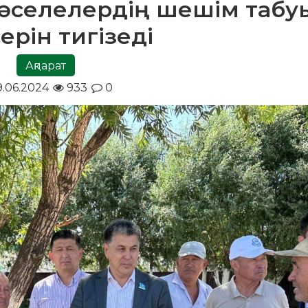
мәселелердің шешім табу
ерін тигізеді
Ақпарат
9.06.2024
933
0