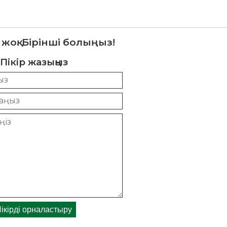
 жоқ. Бірінші болыңыз!
Пікір жазыңыз