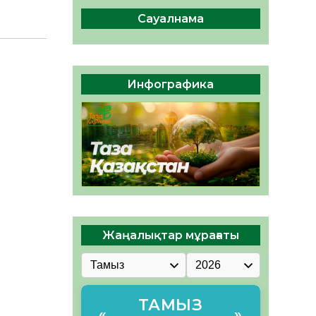
04.08.2026
47
0
Сауалнама
Құрылтай: Қызылордада
1344 комиссия мүшесінің
білімі жетілдіріледі
04.08.2026
38
0
Инфографика
ҚҰРЫЛТАЙ САЙЛАУЫ – ЕЛ
БІРЛІГІ МЕН АЗАМАТТЫҚ
ЖАУАПКЕРШІЛІКТІҢ
КӨРІНІСІ
04.08.2026
51
0
Жаңалықтар мұрағаты
ТАМЫЗ
«
»