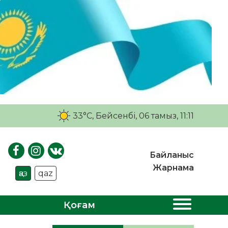
33°C
, Бейсенбі, 06 тамыз, 11:11
Байланыс
Жарнама
қаз
qaz
Қоғам