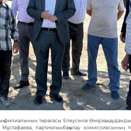
 филиалының төрағасы Елеусінов Өмірзақ, ауданды
Мұстафаева, партиялық бақылау комиссиясының т