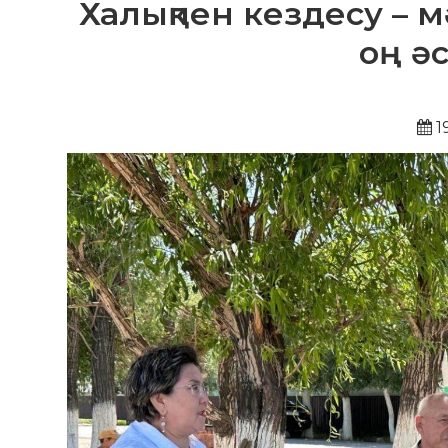
Халықпен кездесу – 
оң әс
1