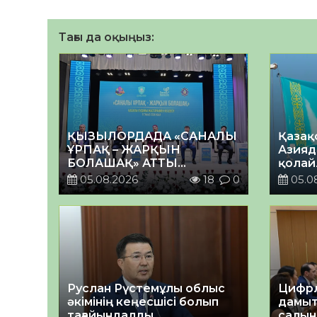
Тағы да оқыңыз:
ҚЫЗЫЛОРДАДА «САНАЛЫ
Қазақ
ҰРПАҚ – ЖАРҚЫН
Азияд
БОЛАШАҚ» АТТЫ
қолай
КЕҢЕЙТІЛГЕН МӘЖІЛІС
05.08.2026
18
0
05.0
ӨТТІ
Руслан Рүстемұлы облыс
Цифрл
әкімінің кеңесшісі болып
дамыт
тағайындалды
салын