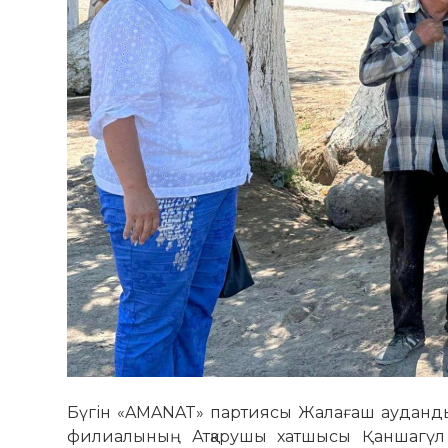
Бүгін «AMANAT» партиясы Жалағаш аудандық
филиалының Атқарушы хатшысы Қаншагүл 