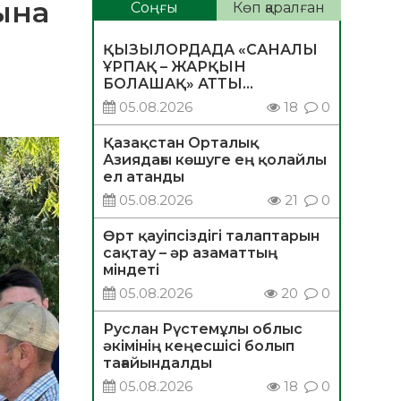
ына
Соңғы
Көп қаралған
ҚЫЗЫЛОРДАДА «САНАЛЫ
ҰРПАҚ – ЖАРҚЫН
БОЛАШАҚ» АТТЫ
КЕҢЕЙТІЛГЕН МӘЖІЛІС
05.08.2026
18
0
ӨТТІ
Қазақстан Орталық
Азиядағы көшуге ең қолайлы
ел атанды
05.08.2026
21
0
Өрт қауіпсіздігі талаптарын
сақтау – әр азаматтың
міндеті
05.08.2026
20
0
Руслан Рүстемұлы облыс
әкімінің кеңесшісі болып
тағайындалды
05.08.2026
18
0