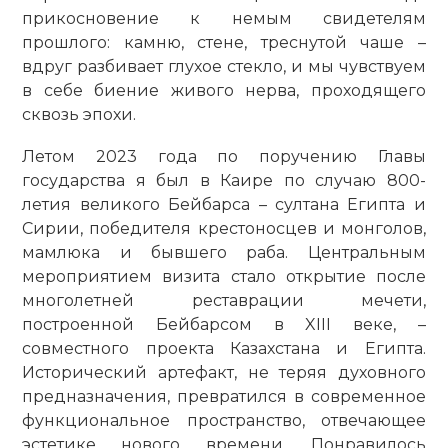
прикосновение к немым свидетелям
прошлого: камню, стене, треснутой чаше –
вдруг разбивает глухое стекло, и мы чувствуем
в себе ­биение живого нерва, проходящего
сквозь эпохи.
Летом 2023 года по поручению Главы
государства я был в Каире по случаю 800-
летия великого Бейбарса – султана Египта и
Сирии, победителя крестоносцев и монголов,
мамлюка и бывшего раба. Центральным
мероприятием визита стало открытие после
многолетней реставрации мечети,
построенной Бейбарсом в XIII веке, –
совместного проекта Казахстана и Египта.
Исторический артефакт, не теряя духовного
предназначения, превратился в современное
функ­циональное пространство, отвечающее
эстетике нового времени. Понравилось