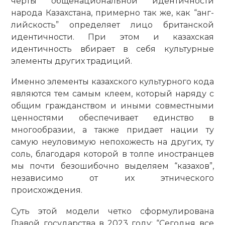
черты общенациональной идентичности
народа Казах­стана, примерно так же, как “анг­
лийскость” определяет лицо британской
идентичности. При этом и казахская
идентичность вбирает в себя культурные
элементы других традиций.
Именно элементы казахского культурного кода
являются тем самым клеем, который наряду с
общим гражданством и иными совместными
ценностями обеспечивает единство в
многообразии, а также придает нации ту
самую неуловимую непохожесть на других, ту
соль, благодаря которой в толпе иностранцев
мы почти безошибочно выделяем “казахов”,
независимо от их этнического
происхождения.
Суть этой модели четко сформулирована
Главой государства в 2023 году: “Сегодня все