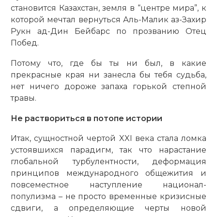
становится Казахстан, земля в “центре мира”, к
которой мечтал вернуться Аль-Малик аз-Захир
Рукн ад-Дин Бейбарс по прозванию Отец
Побед.
Потому что, где бы ты ни был, в какие
прекрасные края ни занесла бы тебя судьба,
нет ничего дороже запаха горькой степной
травы.
Не раствориться в потопе истории
Итак, сущностной чертой XXI века стала ломка
устоявшихся парадигм, так что нарастание
глобальной турбулентности, деформация
принципов международного общежития и
повсеместное наступ­ление национал-
популизма – не просто временные кризисные
сдвиги, а определяющие черты новой