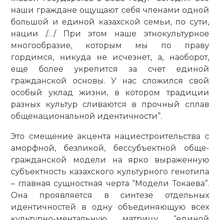
наши граждане ощущают себя членами одной
большой и единой казахской семьи, по сути,
нации /…/ При этом наше этнокультурное
многообразие, которым мы по праву
гордимся, никуда не исчезнет, а, наоборот,
еще более укрепится за счет единой
гражданской основы. У нас сложился свой
особый уклад жизни, в котором традиции
разных культур сливаются в прочный сплав
общенациональной идентичности”.
Это смещение акцента нацие­строительства с
аморфной, безликой, бессубъектной обще­
гражданской модели на ярко выраженную
субъектность казахского культурного генотипа
– главная сущностная черта “Модели Токаева”.
Она проявляется в синтезе отдельных
идентичностей в одну объединяющую всех
культурно-ментальную матрицу “единой