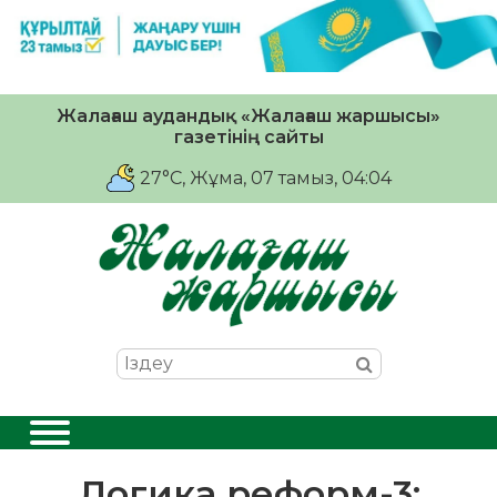
Жалағаш аудандық «Жалағаш жаршысы»
газетінің сайты
27°C
, Жұма, 07 тамыз, 04:04
Логика реформ-3: