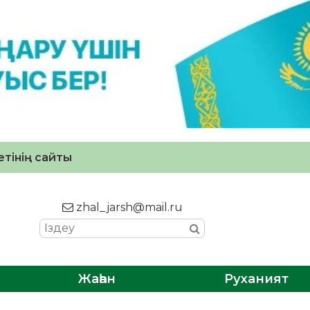
тінің сайты
zhal_jarsh@mail.ru
Жаһан
Руханият