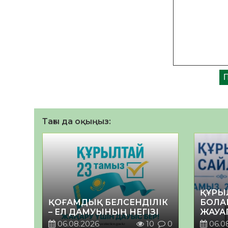
Тағы да оқыңыз:
ҚҰРЫ
ҚОҒАМДЫҚ БЕЛСЕНДІЛІК
БОЛА
– ЕЛ ДАМУЫНЫҢ НЕГІЗІ
ЖАУА
06.08.2026
10
0
06.0