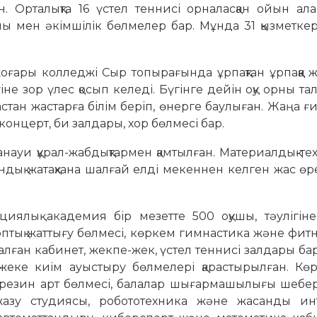
. Орталықта 16 үстел теннисі орналасқан ойын ал
лы мен әкімшілік бөлмелер бар. Мұнда 31 қызметке
ғары колледжі Сыр топырағында ұрпақтан ұрпаққа ж
е зор үлес қосып келеді. Бүгінге дейін оқу орны тал
астан жастарға білім беріп, өнерге баулыған. Жаңа ғ
концерт, би залдары, хор бөлмесі бар.
науи құрал-жабдықтармен қамтылған. Материалдық-те
ндық жатақхана шалғай елді мекеннен келген жас ө
ялық академия бір мезетте 500 оқушы, тәулігін
оптық жаттығу бөлмесі, көркем гимнастика және фит
алған кабинет, жекпе-жек, үстел теннисі залдары бар
жеке киім ауыстыру бөлмелері қарастырылған. Көр
у, резин арт бөлмесі, балалар шығармашылығы шебе
жазу студиясы, робототехника және жасанды инт