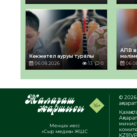
АПВ в
Көкжөтел ауруы туралы
мәлім
06.08.2026
13
0
06.0
© 2026 
ақпаратт
16+
Қазақс
Ақпара
минист
Меншік иесі:
комите
«Сыр медиа» ЖШС
KZ91VP