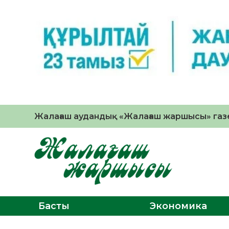
Жалағаш аудандық «Жалағаш жаршысы» газе
Басты
Экономика