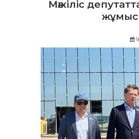
Мәжіліс депутат
жұмыс
1