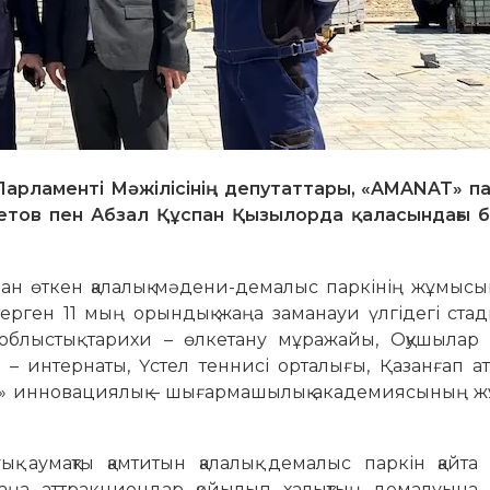
Парламенті Мәжілісінің депутаттары, «AMANAT» п
ов пен Абзал Құспан Қызылорда қаласындағы б
.
дан өткен қалалық мәдени-демалыс паркінің жұмысы
ерген 11 мың орындық жаңа заманауи үлгідегі ста
блыстық тарихи – өлкетану мұражайы, Оқушылар 
– интернаты, Үстел теннисі орталығы, Қазанғап а
ы» инновациялық – шығармашылық академиясының 
ық аумақты қамтитын қалалық демалыс паркін қайт
аңа аттракциондар қойылып халықтың демалуына 