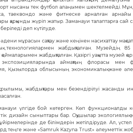
порт нысаны тек футбол алаңымен шектелмейді. Мұн
тика, таеквондо және фитнеске арналған арнайы
тары қарқынды жүріп жатыр. Заманауи талаптарға сай
беріледі деп күтілуде.
и-мәдени мұрасын сақтау және кеңінен насихаттау мақс
 технологиялармен жабдықталған. Музейдің 85
у қоймаларымен жабдықталған. Қазіргі уақытта музей қо
а экспозицияларында аймақтың флорасы мен ф
ия, Қызылорда облысының экономикалық және әлеу
құрылымы, жабдықтары мен безендірілуі жасанды и
асалған.
манауи үлгіде бой көтерген. Көп функционалды 
птік дизайн сыныптары бар. Оқушылар экологиялық з
ірмелерінде де білімдерін жетілдіруде. Ал, үстел
лрд теңге және «Samruk Kazyna Trust» әлеуметтік ж