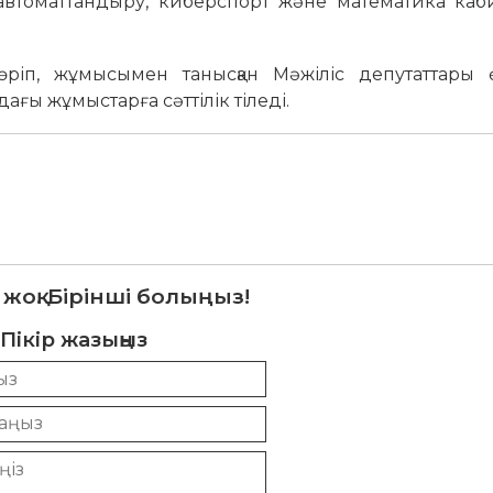
втоматтандыру, киберспорт және математика каби
ріп, жұмысымен танысқан Мәжіліс депутаттары ө
дағы жұмыстарға сәттілік тіледі.
 жоқ. Бірінші болыңыз!
Пікір жазыңыз