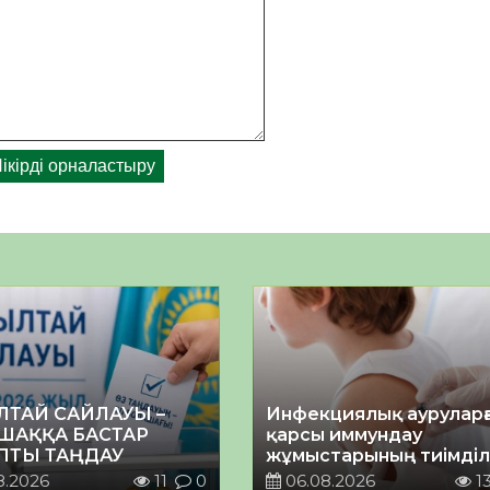
ЛТАЙ САЙЛАУЫ –
Инфекциялық ауруларғ
ШАҚҚА БАСТАР
қарсы иммундау
ПТЫ ТАҢДАУ
жұмыстарының тиімділі
8.2026
11
0
06.08.2026
1