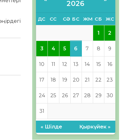
неттері
2026
ДС
СС
СӘ
БС
ЖМ
СБ
ЖС
ңірдегі
1
2
6
3
4
5
7
8
9
10
11
12
13
14
15
16
17
18
19
20
21
22
23
24
25
26
27
28
29
30
31
« Шілде
Қыркүйек »