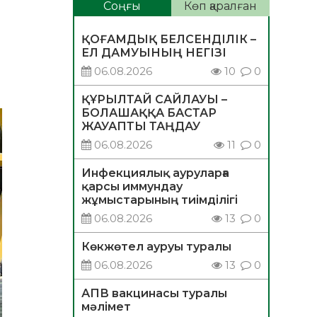
Соңғы
Көп қаралған
ҚОҒАМДЫҚ БЕЛСЕНДІЛІК –
ЕЛ ДАМУЫНЫҢ НЕГІЗІ
06.08.2026
10
0
ҚҰРЫЛТАЙ САЙЛАУЫ –
БОЛАШАҚҚА БАСТАР
ЖАУАПТЫ ТАҢДАУ
06.08.2026
11
0
Инфекциялық ауруларға
қарсы иммундау
жұмыстарының тиімділігі
06.08.2026
13
0
Көкжөтел ауруы туралы
06.08.2026
13
0
АПВ вакцинасы туралы
мәлімет