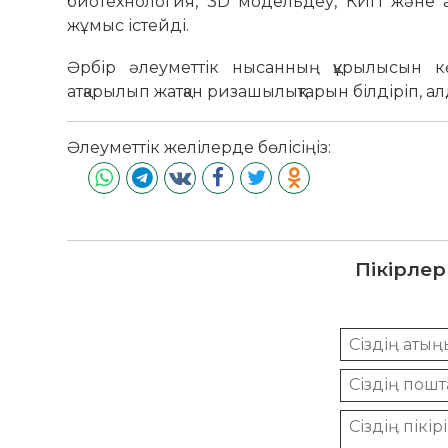
биотехнология, 3D модельдеу, КИП және а
жұмыс істейді.
Әрбір әлеуметтік нысанның құрылысын кө
атқарылып жатқан ризашылықтарын білдіріп, ал
Әлеуметтік желілерде бөлісіңіз:
Пікірлер