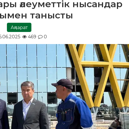
тары әлеуметтік нысандар
ымен танысты
Ақпарат
6.06.2025
469
0