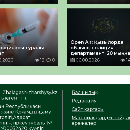
Open Air: Қызылорда
акцинасы туралы
облысы полиция
ет
департаменті 20 мыңн
астам көрерменнің
8.2026
12
0
06.08.2026
1
қауіпсіздігін қамтамасы
етті
. Zhalagash-zharshysy.kz
Басшылық
ық агенттігі.
Редакция
тан Республикасы
Сайт картасы
т және Қоғамдық даму
рлігі,Ақпарат
Материалдарды пайда
тінің тіркеу туралы №
ережелері
Y00052420 куәлігі