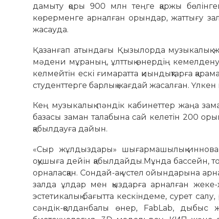
дамыту қоры 900 млн теңге қаржы бөлінген
көрерменге арналған орындар, жаттығу за
жасауда.
Қазанғап атындағы Қызылорда музыкалық жо
мәдени мұраның, ұлттық өнердің кемелденуін
келмейтін ескі ғимаратта қиындықтарға қарам
студенттерге барлық жағдай жасалған. Үлкен 
Кең музыкалық пәндік кабинеттер жаңа зама
базасы заман талабына сай келетін 200 оры
қабылдауға дайын.
«Сыр жұлдыздары» шығармашылық-инноваци
оқушыға дейін қабылдайды.Мұнда бассейн, т
орналасқан. Сондай-ақ үстел ойындарына арн
залда ұлдар мен қыздарға арналған жеке-
эстетикалық бағытта кескіндеме, сурет сал
сәндік-қолданбалы өнер, FabLab, дыбыс 