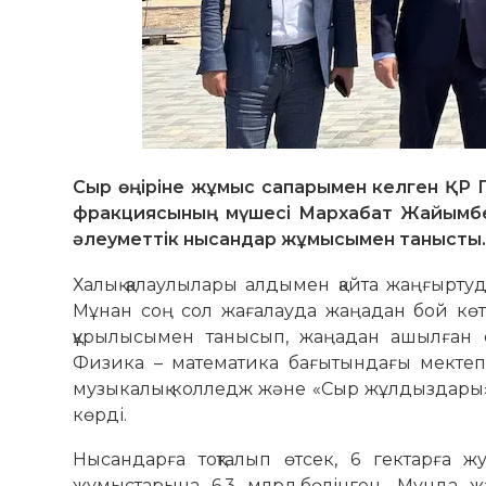
Сыр өңіріне жұмыс сапарымен келген ҚР 
фракциясының мүшесі Мархабат Жайымбет
әлеуметтік нысандар жұмысымен танысты
Халық қалаулылары алдымен қайта жаңғырту
Мұнан соң сол жағалауда жаңадан бой көт
құрылысымен танысып, жаңадан ашылған о
Физика – математика бағытындағы мектеп 
музыкалық колледж және «Сыр жұлдыздар
көрді.
Нысандарға тоқталып өтсек, 6 гектарға жу
жұмыстарына 6,3 млрд.бөлінген. Мұнда ж