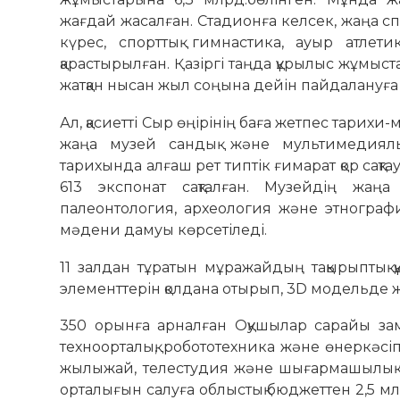
жағдай жасалған. Стадионға келсек, жаңа с
күрес, спорттық гимнастика, ауыр атле
қарастырылған. Қазіргі таңда құрылыс жұмыс
жатқан нысан жыл соңына дейін пайдалануға 
Ал, қасиетті Сыр өңірінің баға жетпес тарих
жаңа музей сандық және мультимедиялық
тарихында алғаш рет типтік ғимарат қор сақта
613 экспонат сақталған. Музейдің жаң
палеонтология, археология және этнограф
мәдени дамуы көрсетіледі.
11 залдан тұратын мұражайдың тақырыптық 
элементтерін қолдана отырып, 3D модельде ж
350 орынға арналған Оқушылар сарайы за
техноорталық, робототехника және өнеркәсі
жылыжай, телестудия және шығармашылық үй
орталығын салуға облыстық бюджеттен 2,5 м