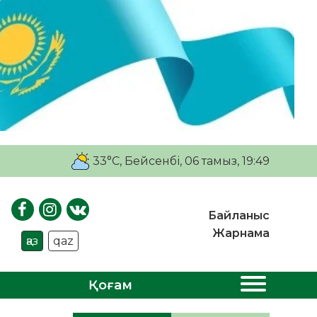
33°C
, Бейсенбі, 06 тамыз, 19:49
Байланыс
Жарнама
қаз
qaz
Қоғам