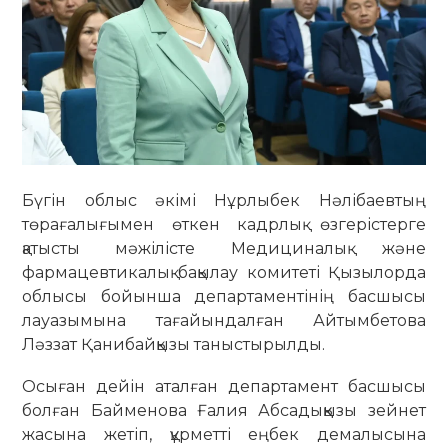
Бүгін облыс әкімі Нұрлыбек Нәлібаевтың
төрағалығымен өткен кадрлық өзгерістерге
қатысты мәжілісте Медициналық және
фармацевтикалық бақылау комитеті Қызылорда
облысы бойынша департаментінің басшысы
лауазымына тағайындалған Айтымбетова
Ләззат Қанибайқызы таныстырылды.
Осыған дейін аталған департамент басшысы
болған Байменова Ғалия Абсадыққызы зейнет
жасына жетіп, құрметті еңбек демалысына