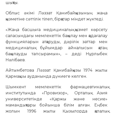
шықты.
Облыс әкімі Ләззат Қанибайқызының жаңа
қызметіне сәттілік тілеп, бірқатар міндет жүктеді.
«Жаңа басшыға медициналық қызмет көрсету
саласындағы мемлекеттік бақылау мен қадағалау
функцияларын атқаруды, дәрілік заттар мен
медициналық бұйымдар айналысын қатаң
бақылауды тапсырамын», – деді Нұрлыбек
Нәлібаев.
Айтымбетова Ләззат Қанибайқызы 1974 жылы
Қармақшы ауданында дүниеге келген.
Шымкент мемлекеттік фармацевтикалық
институтында «Провизор», Орталық Азия
университетінде «Қаржы және несие»
мамандықтары бойынша білім алған. Еңбек
жолын 1996 жылы Қызылорда қалалық