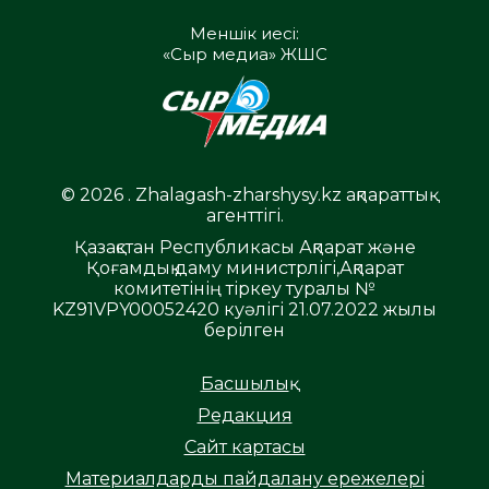
Меншік иесі:
«Сыр медиа» ЖШС
© 2026 . Zhalagash-zharshysy.kz ақпараттық
агенттігі.
Қазақстан Республикасы Ақпарат және
Қоғамдық даму министрлігі,Ақпарат
комитетінің тіркеу туралы №
KZ91VPY00052420 куәлігі 21.07.2022 жылы
берілген
Басшылық
Редакция
Сайт картасы
Материалдарды пайдалану ережелері