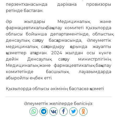
перзентханасында дәріхана провизоры
ретінде бастаған.
Әр жылдары Медициналық және
фармацевтикалық бақылау комитеті Қызылорда
облысы бойынша департаментінде, облыстық
денсаулық сақтау басқармасында, Әлеуметтік
медициналық сақтандыру қорында жауапты
қызметтер атқарған. 2024 жылдан осы күнге
дейін Денсаулық сақтау министрлігінің
Медициналық және фармацевтикалық бақылау
комитетінде басшылық лауазымдарда
абыройлы еңбек етті.
Қызылорда облысы әкімінің баспасөз қызметі
Әлеуметтік желілерде бөлісіңіз: