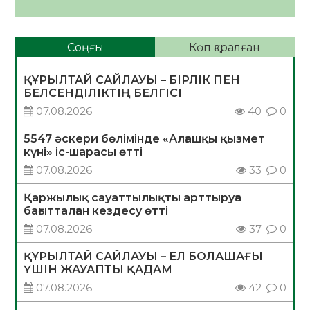
Соңғы
Көп қаралған
ҚҰРЫЛТАЙ САЙЛАУЫ – БІРЛІК ПЕН
БЕЛСЕНДІЛІКТІҢ БЕЛГІСІ
07.08.2026
40
0
5547 әскери бөлімінде «Алғашқы қызмет
күні» іс-шарасы өтті
07.08.2026
33
0
Қаржылық сауаттылықты арттыруға
бағытталған кездесу өтті
07.08.2026
37
0
ҚҰРЫЛТАЙ САЙЛАУЫ – ЕЛ БОЛАШАҒЫ
ҮШІН ЖАУАПТЫ ҚАДАМ
07.08.2026
42
0