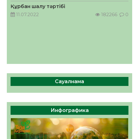
05.08.2026
59
0
Құрбан шалу тәртібі
11.07.2022
182266
0
Сауалнама
Инфографика