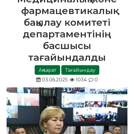
фармацевтикалық
бақылау комитеті
департаментінің
басшысы
тағайындалды
Ақпарат
Тағайындау
03.06.2025
1034
0