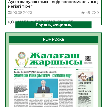
Ауыл шаруашылығы – өңір экономикасының
негізгі тірегі
06.08.2026
49
0
ҚОҒАМДЫҚ БЕЛСЕНДІЛІК – ЕЛ
Барлық жаңалық
ДАМУЫНЫҢ НЕГІЗІ
06.08.2026
47
0
PDF нұсқа
ҚҰРЫЛТАЙ САЙЛАУЫ – БОЛАШАҚҚА
БАСТАР ЖАУАПТЫ ТАҢДАУ
06.08.2026
49
0
Инфекциялық ауруларға қарсы иммундау
жұмыстарының тиімділігі
06.08.2026
51
0
Көкжөтел ауруы туралы
06.08.2026
48
0
АПВ вакцинасы туралы мәлімет
06.08.2026
47
0