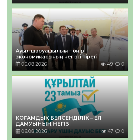
Ауыл шаруашылығы – өңір
экономикасының негізгі тірегі
06.08.2026
49
0
ҚОҒАМДЫҚ БЕЛСЕНДІЛІК – ЕЛ
ДАМУЫНЫҢ НЕГІЗІ
06.08.2026
47
0