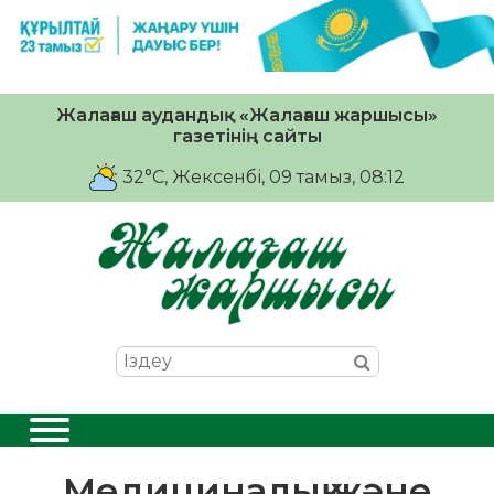
Жалағаш аудандық «Жалағаш жаршысы»
газетінің сайты
32°C
, Жексенбі, 09 тамыз, 08:12
Медициналық және