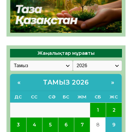
Жаңалықтар мұрағаты
ТАМЫЗ 2026
«
»
ДС
СС
СӘ
БС
ЖМ
СБ
ЖС
2
1
9
3
4
5
6
7
8