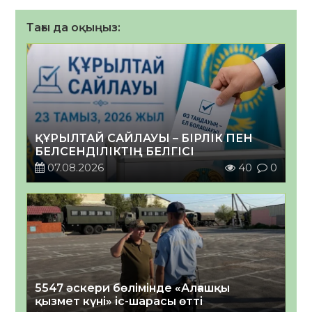
Тағы да оқыңыз:
ҚҰРЫЛТАЙ САЙЛАУЫ – БІРЛІК ПЕН
БЕЛСЕНДІЛІКТІҢ БЕЛГІСІ
07.08.2026
40
0
5547 әскери бөлімінде «Алғашқы
қызмет күні» іс-шарасы өтті