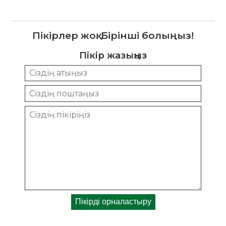
Пікірлер жоқ. Бірінші болыңыз!
Пікір жазыңыз