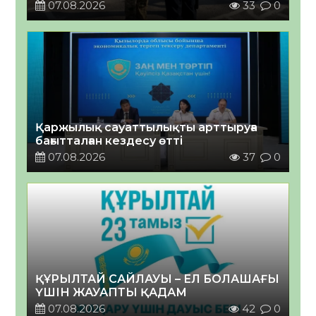
07.08.2026
33
0
Қаржылық сауаттылықты арттыруға
бағытталған кездесу өтті
07.08.2026
37
0
ҚҰРЫЛТАЙ САЙЛАУЫ – ЕЛ БОЛАШАҒЫ
ҮШІН ЖАУАПТЫ ҚАДАМ
07.08.2026
42
0