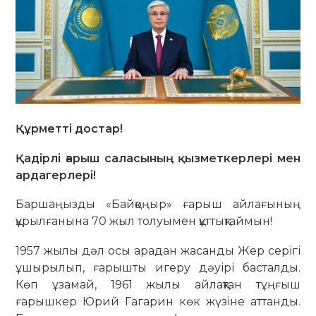
Құрметті достар!
Қадірлі ғарыш саласының қызметкерлері мен
ардагерлері!
Баршаңызды «Байқоңыр» ғарыш айлағының
құрылғанына 70 жыл толуымен құттықтаймын!
1957 жылы дәл осы арадан жасанды Жер серігі
ұшырылып, ғарышты игеру дәуірі басталды.
Көп ұзамай, 1961 жылы айлақтан тұңғыш
ғарышкер Юрий Гагарин көк жүзіне аттанды.