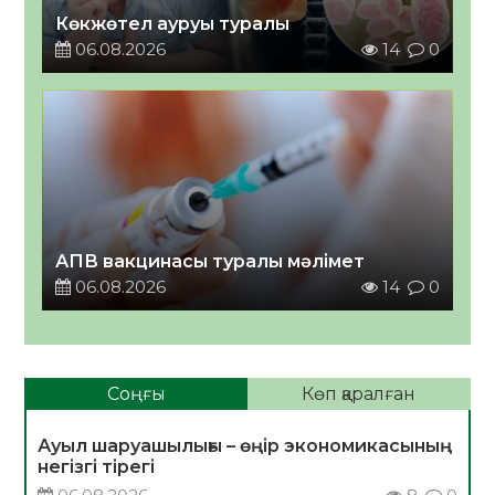
Көкжөтел ауруы туралы
06.08.2026
14
0
АПВ вакцинасы туралы мәлімет
06.08.2026
14
0
Соңғы
Көп қаралған
Ауыл шаруашылығы – өңір экономикасының
негізгі тірегі