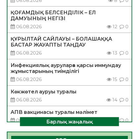
06.08.2026
8
0
ҚОҒАМДЫҚ БЕЛСЕНДІЛІК – ЕЛ
ДАМУЫНЫҢ НЕГІЗІ
06.08.2026
12
0
ҚҰРЫЛТАЙ САЙЛАУЫ – БОЛАШАҚҚА
БАСТАР ЖАУАПТЫ ТАҢДАУ
06.08.2026
13
0
Инфекциялық ауруларға қарсы иммундау
жұмыстарының тиімділігі
06.08.2026
15
0
Көкжөтел ауруы туралы
06.08.2026
14
0
АПВ вакцинасы туралы мәлімет
06.08.2026
14
0
Барлық жаңалық
Open Air: Қызылорда облысы полиция
департаменті 20 мыңнан астам