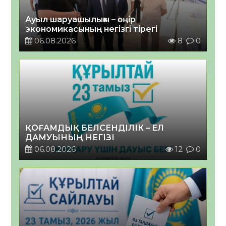
Ауыл шаруашылығы – өңір
экономикасының негізгі тірегі
06.08.2026
8
0
ҚОҒАМДЫҚ БЕЛСЕНДІЛІК – ЕЛ
ДАМУЫНЫҢ НЕГІЗІ
06.08.2026
12
0