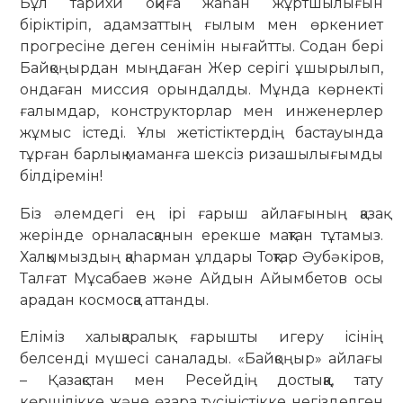
Бұл тарихи оқиға жаһан жұртшылығын
біріктіріп, адамзаттың ғылым мен өркениет
прогресіне деген сенімін нығайтты. Содан бері
Байқоңырдан мыңдаған Жер серігі ұшырылып,
ондаған миссия орындалды. Мұнда көрнекті
ғалымдар, конструкторлар мен инженерлер
жұмыс істеді. Ұлы жетістіктердің бастауында
тұрған барлық маманға шексіз ризашылығымды
білдіремін!
Біз әлемдегі ең ірі ғарыш айлағының қазақ
жерінде орналасқанын ерекше мақтан тұтамыз.
Халқымыздың қаһарман ұлдары Тоқтар Әубәкіров,
Талғат Мұсабаев және Айдын Айымбетов осы
арадан космосқа аттанды.
Еліміз халықаралық ғарышты игеру ісінің
белсенді мүшесі саналады. «Байқоңыр» айлағы
– Қазақстан мен Ресейдің достыққа, тату
көршілікке және өзара түсіністікке негізделген