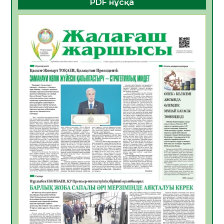
PDF нұсқа
көрерменнің қауіпсіздігін қамтамасыз етті
06.08.2026
18
0
ҚЫЗЫЛОРДАДА «САНАЛЫ ҰРПАҚ –
ЖАРҚЫН БОЛАШАҚ» АТТЫ КЕҢЕЙТІЛГЕН
МӘЖІЛІС ӨТТІ
05.08.2026
28
0
Қазақстан Орталық Азиядағы көшуге ең
қолайлы ел атанды
05.08.2026
30
0
Өрт қауіпсіздігі талаптарын сақтау – әр
азаматтың міндеті
05.08.2026
30
0
Руслан Рүстемұлы облыс әкімінің
кеңесшісі болып тағайындалды
05.08.2026
26
0
Цифрландыру саласын дамыту аясында