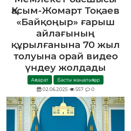
Қасым-Жомарт Тоқаев
«Байқоңыр» ғарыш
айлағының
құрылғанына 70 жыл
толуына орай видео
үндеу жолдады
Ақпарат
Басты жаңалықтар
02.06.2025
557
0