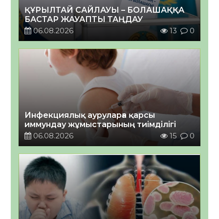
ҚҰРЫЛТАЙ САЙЛАУЫ – БОЛАШАҚҚА
БАСТАР ЖАУАПТЫ ТАҢДАУ
06.08.2026
13
0
Инфекциялық ауруларға қарсы
иммундау жұмыстарының тиімділігі
06.08.2026
15
0