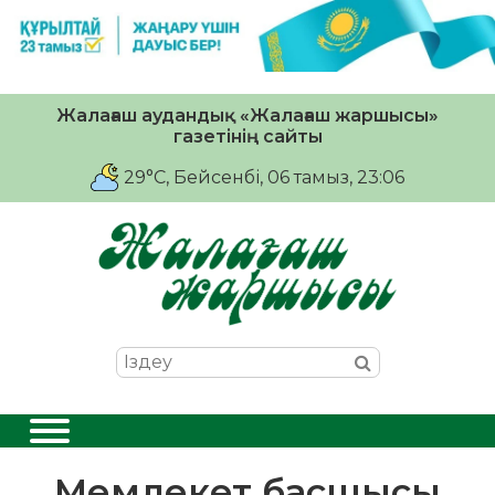
Жалағаш аудандық «Жалағаш жаршысы»
газетінің сайты
29°C
, Бейсенбі, 06 тамыз, 23:06
Мемлекет басшысы