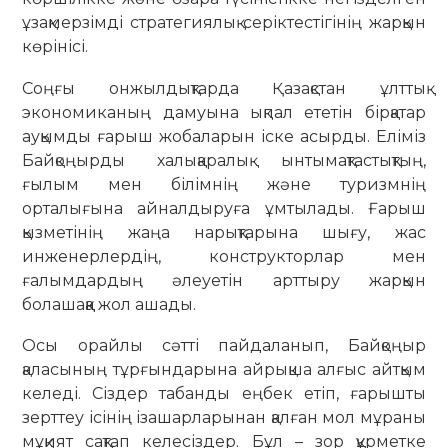
ұзақмерзімді стратегиялық серіктестігінің жарқын
көрінісі.
Соңғы онжылдықтарда Қазақстан ұлттық
экономиканың дамуына ықпал ететін бірқатар
ауқымды ғарыш жобаларын іске асырды. Еліміз
Байқоңырды халықаралық ынтымақтастықтың,
ғылым мен білімнің және туризмнің
орталығына айналдыруға ұмтылады. Ғарыш
қызметінің жаңа нарықтарына шығу, жас
инженерлердің, конструкторлар мен
ғалымдардың әлеуетін арттыру жарқын
болашаққа жол ашады.
Осы орайлы сәтті пайдаланып, Байқоңыр
қаласының тұрғындарына айрықша алғыс айтқым
келеді. Сіздер табанды еңбек етіп, ғарышты
зерттеу ісінің ізашарларынан қалған мол мұраны
мұқият сақтап келесіздер. Бұл – зор құрметке