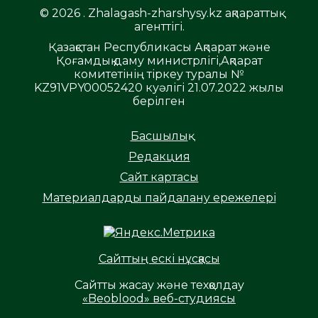
© 2026 . Zhalagash-zharshysy.kz ақпараттық
агенттігі.
Қазақстан Республикасы Ақпарат және
Қоғамдық даму министрлігі,Ақпарат
комитетінің тіркеу туралы №
KZ91VPY00052420 куәлігі 21.07.2022 жылы
берілген
Басшылық
Редакция
Сайт картасы
Материалдарды пайдалану ережелері
Сайттың ескі нұсқасы
Сайтты жасау және техқолдау
«Beoblood» веб-студиясы