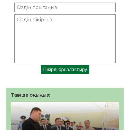
Тағы да оқыңыз: