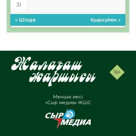
31
« Шілде
Қыркүйек »
16+
Меншік иесі:
«Сыр медиа» ЖШС