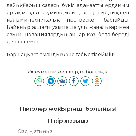
лайық. Ғарыш саласы бүкіл адамзатты әрдайым
ортақ мақсатқа жұмылдырып, жаңашылдық пен
ғылыми-техникалық прогреске бастайды.
Байқоңыр алдағы уақытта да ұлы жаңалықтар мен
озық инновациялардың қайнар көзі бола береді
деп сенемін!
Баршаңызға амандық және табыс тілеймін!
Әлеуметтік желілерде бөлісіңіз:
Пікірлер жоқ. Бірінші болыңыз!
Пікір жазыңыз