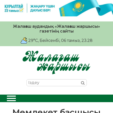
Жалағаш аудандық «Жалағаш жаршысы»
газетінің сайты
29°C
, Бейсенбі, 06 тамыз, 23:28
Мемлекет басшысы