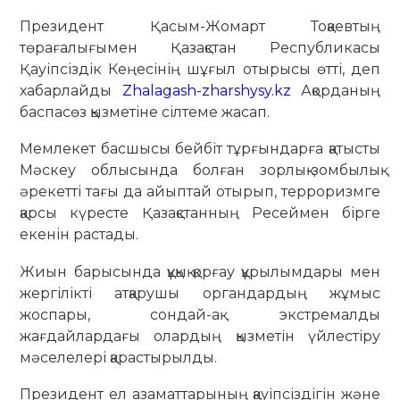
Президент Қасым-Жомарт Тоқаевтың
төрағалығымен Қазақстан Республикасы
Қауіпсіздік Кеңесінің шұғыл отырысы өтті, деп
хабарлайды
Zhalagash-zharshysy.kz
Ақорданың
баспасөз қызметіне сілтеме жасап.
Мемлекет басшысы бейбіт тұрғындарға қатысты
Мәскеу облысында болған зорлық-зомбылық
әрекетті тағы да айыптай отырып, терроризмге
қарсы күресте Қазақстанның Ресеймен бірге
екенін растады.
Жиын барысында құқық қорғау құрылымдары мен
жергілікті атқарушы органдардың жұмыс
жоспары, сондай-ақ экстремалды
жағдайлардағы олардың қызметін үйлестіру
мәселелері қарастырылды.
Президент ел азаматтарының қауіпсіздігін және