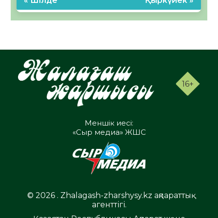
« Шілде
Қыркүйек »
16+
Меншік иесі:
«Сыр медиа» ЖШС
© 2026 . Zhalagash-zharshysy.kz ақпараттық
агенттігі.