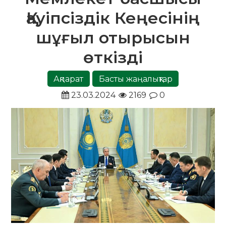
Қауіпсіздік Кеңесінің
шұғыл отырысын
өткізді
Ақпарат
Басты жаңалықтар
23.03.2024
2169
0