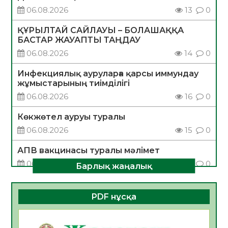
06.08.2026
13
0
ҚҰРЫЛТАЙ САЙЛАУЫ – БОЛАШАҚҚА
БАСТАР ЖАУАПТЫ ТАҢДАУ
06.08.2026
14
0
Инфекциялық ауруларға қарсы иммундау
жұмыстарының тиімділігі
06.08.2026
16
0
Көкжөтел ауруы туралы
06.08.2026
15
0
АПВ вакцинасы туралы мәлімет
06.08.2026
15
0
Барлық жаңалық
Open Air: Қызылорда облысы полиция
департаменті 20 мыңнан астам
PDF нұсқа
көрерменнің қауіпсіздігін қамтамасыз етті
06.08.2026
19
0