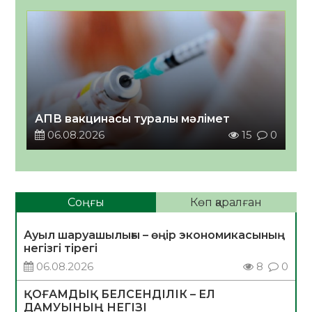
АПВ вакцинасы туралы мәлімет
06.08.2026
15
0
Соңғы
Көп қаралған
Ауыл шаруашылығы – өңір экономикасының
негізгі тірегі
06.08.2026
8
0
ҚОҒАМДЫҚ БЕЛСЕНДІЛІК – ЕЛ
ДАМУЫНЫҢ НЕГІЗІ