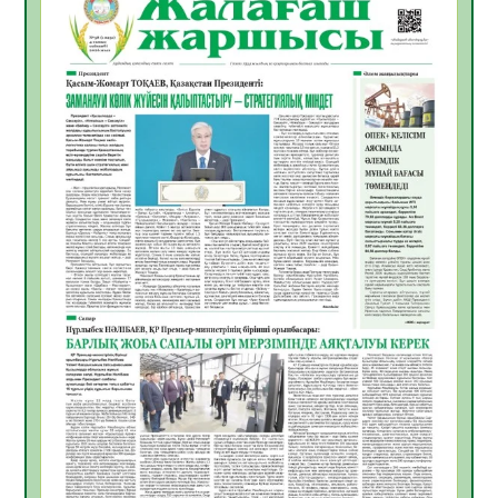
ҚЫЗЫЛОРДАДА «САНАЛЫ ҰРПАҚ –
ЖАРҚЫН БОЛАШАҚ» АТТЫ КЕҢЕЙТІЛГЕН
МӘЖІЛІС ӨТТІ
05.08.2026
29
0
Қазақстан Орталық Азиядағы көшуге ең
қолайлы ел атанды
05.08.2026
31
0
Өрт қауіпсіздігі талаптарын сақтау – әр
азаматтың міндеті
05.08.2026
31
0
Руслан Рүстемұлы облыс әкімінің
кеңесшісі болып тағайындалды
05.08.2026
27
0
Цифрландыру саласын дамыту аясында
салынатын жаңа орталықтың жобасы
талқыланды
05.08.2026
27
0