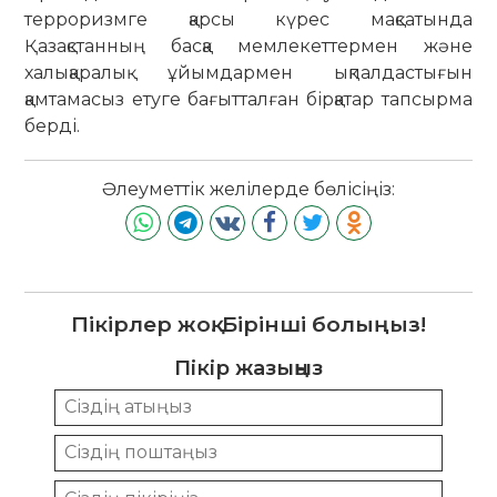
терроризмге қарсы күрес мақсатында
Қазақстанның басқа мемлекеттермен және
халықаралық ұйымдармен ықпалдастығын
қамтамасыз етуге бағытталған бірқатар тапсырма
берді.
Әлеуметтік желілерде бөлісіңіз:
Пікірлер жоқ. Бірінші болыңыз!
Пікір жазыңыз