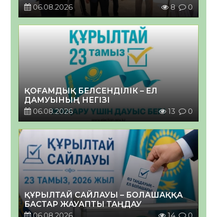
06.08.2026
8
0
ҚОҒАМДЫҚ БЕЛСЕНДІЛІК – ЕЛ
ДАМУЫНЫҢ НЕГІЗІ
06.08.2026
13
0
ҚҰРЫЛТАЙ САЙЛАУЫ – БОЛАШАҚҚА
БАСТАР ЖАУАПТЫ ТАҢДАУ
06.08.2026
14
0