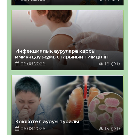
Инфекциялық ауруларға қарсы
иммундау жұмыстарының тиімділігі
06.08.2026
16
0
Көкжөтел ауруы туралы
06.08.2026
15
0