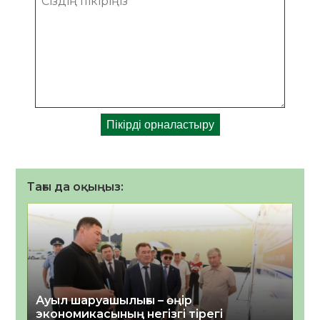
Тағы да оқыңыз:
Ауыл шаруашылығы – өңір
экономикасының негізгі тірегі