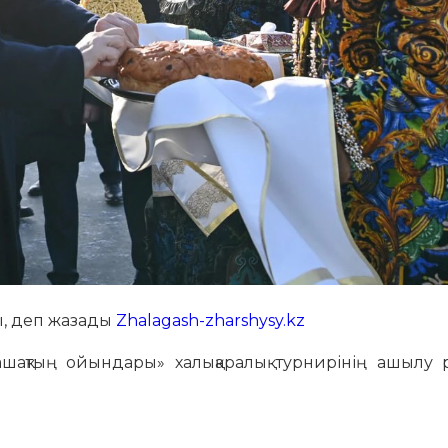
ды, деп жазады
Zhalagash-zharshysy.kz
ашақтың ойындары» халықаралық турнирінің ашылу р