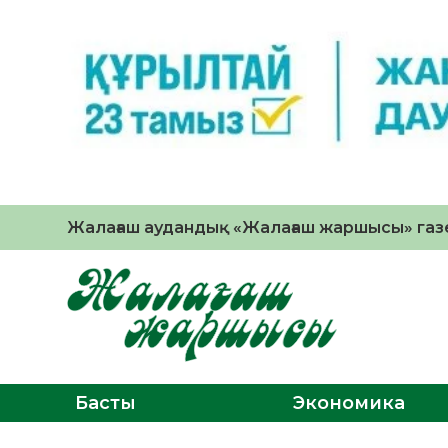
Жалағаш аудандық «Жалағаш жаршысы» газе
Басты
Экономика