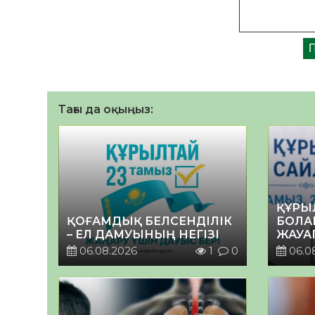
Тағы да оқыңыз:
ҚҰРЫ
ҚОҒАМДЫҚ БЕЛСЕНДІЛІК
БОЛА
– ЕЛ ДАМУЫНЫҢ НЕГІЗІ
ЖАУА
06.08.2026
1
0
06.0