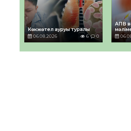
АПВ в
Көкжөтел ауруы туралы
мәлім
06.08.2026
6
0
06.0