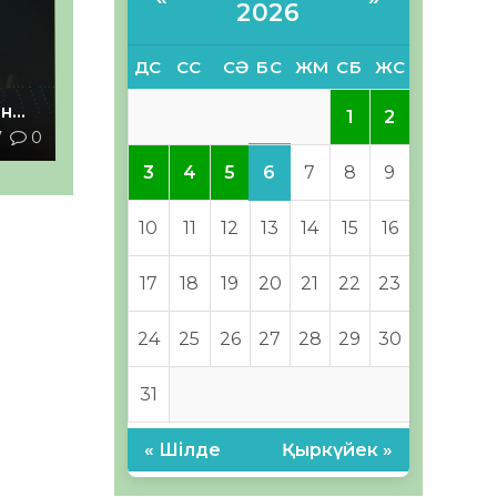
2026
ДС
СС
СӘ
БС
ЖМ
СБ
ЖС
ан
1
2
7
0
з
6
3
4
5
7
8
9
10
11
12
13
14
15
16
17
18
19
20
21
22
23
24
25
26
27
28
29
30
31
« Шілде
Қыркүйек »