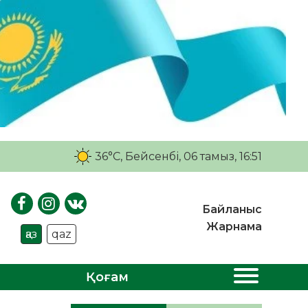
36°C
, Бейсенбі, 06 тамыз, 16:51
Байланыс
Жарнама
қаз
qaz
Қоғам