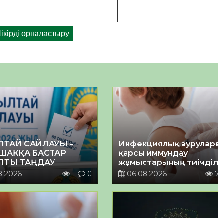
ЛТАЙ САЙЛАУЫ –
Инфекциялық ауруларғ
ШАҚҚА БАСТАР
қарсы иммундау
ПТЫ ТАҢДАУ
жұмыстарының тиімділі
8.2026
1
0
06.08.2026