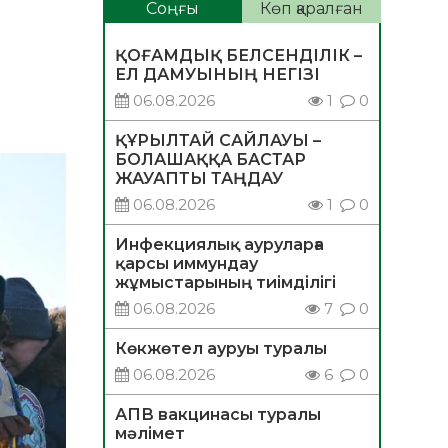
Соңғы
Көп қаралған
ҚОҒАМДЫҚ БЕЛСЕНДІЛІК –
ЕЛ ДАМУЫНЫҢ НЕГІЗІ
06.08.2026
1
0
ҚҰРЫЛТАЙ САЙЛАУЫ –
БОЛАШАҚҚА БАСТАР
ЖАУАПТЫ ТАҢДАУ
06.08.2026
1
0
Инфекциялық ауруларға
қарсы иммундау
жұмыстарының тиімділігі
06.08.2026
7
0
Көкжөтел ауруы туралы
06.08.2026
6
0
АПВ вакцинасы туралы
мәлімет