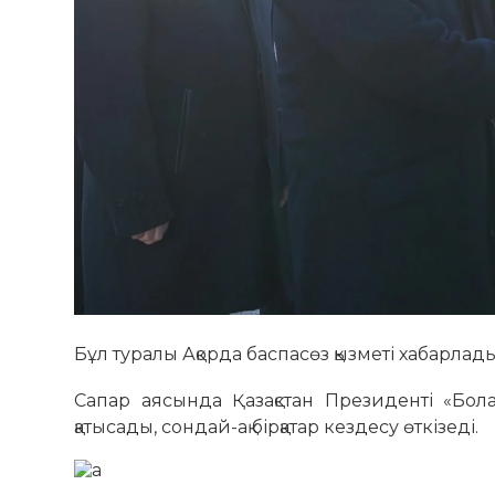
Бұл туралы Ақорда баспасөз қызметі хабарла
Сапар аясында Қазақстан Президенті «Бол
қатысады, сондай-ақ бірқатар кездесу өткізеді.