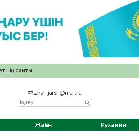
тінің сайты
zhal_jarsh@mail.ru
Жаһан
Руханият