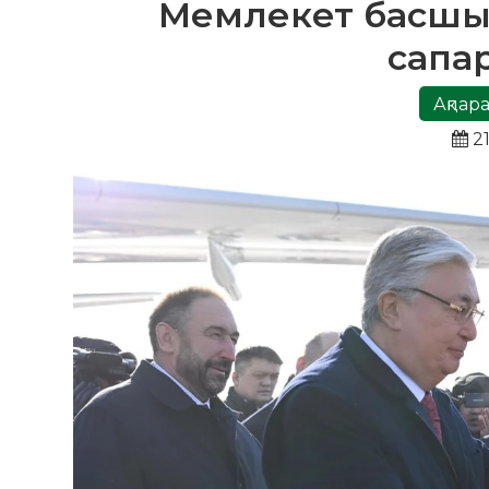
Мемлекет басшыс
сапа
Ақпара
21