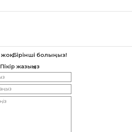
 жоқ. Бірінші болыңыз!
Пікір жазыңыз