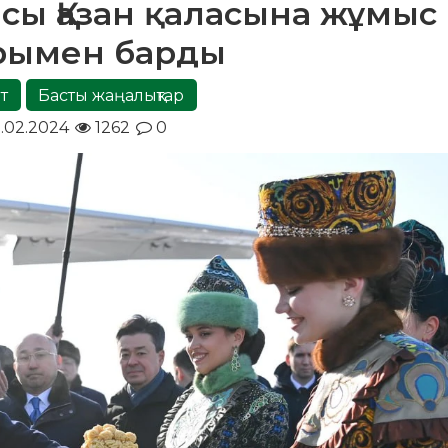
ы Қазан қаласына жұмыс
рымен барды
т
Басты жаңалықтар
.02.2024
1262
0