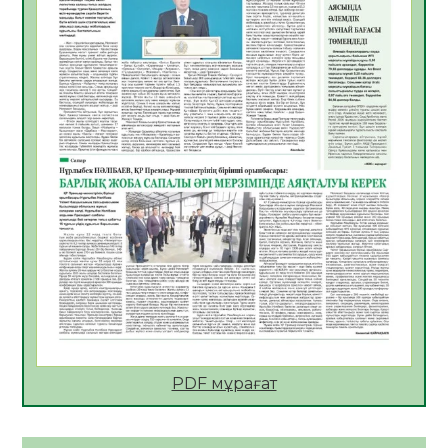
06.08.2026
25
0
АПВ вакцинасы туралы мәлімет
06.08.2026
26
0
Open Air: Қызылорда облысы полиция
департаменті 20 мыңнан астам
көрерменнің қауіпсіздігін қамтамасыз етті
06.08.2026
38
0
ҚЫЗЫЛОРДАДА «САНАЛЫ ҰРПАҚ –
ЖАРҚЫН БОЛАШАҚ» АТТЫ КЕҢЕЙТІЛГЕН
МӘЖІЛІС ӨТТІ
05.08.2026
38
0
Қазақстан Орталық Азиядағы көшуге ең
қолайлы ел атанды
05.08.2026
39
0
PDF мұрағат
Өрт қауіпсіздігі талаптарын сақтау – әр
азаматтың міндеті