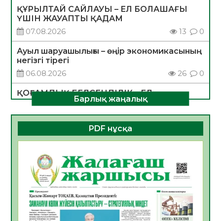
ҚҰРЫЛТАЙ САЙЛАУЫ – ЕЛ БОЛАШАҒЫ
ҮШІН ЖАУАПТЫ ҚАДАМ
07.08.2026
13
0
Ауыл шаруашылығы – өңір экономикасының
негізгі тірегі
06.08.2026
26
0
ҚОҒАМДЫҚ БЕЛСЕНДІЛІК – ЕЛ
Барлық жаңалық
ДАМУЫНЫҢ НЕГІЗІ
06.08.2026
24
0
PDF нұсқа
ҚҰРЫЛТАЙ САЙЛАУЫ – БОЛАШАҚҚА
БАСТАР ЖАУАПТЫ ТАҢДАУ
06.08.2026
27
0
Инфекциялық ауруларға қарсы иммундау
жұмыстарының тиімділігі
06.08.2026
28
0
Көкжөтел ауруы туралы