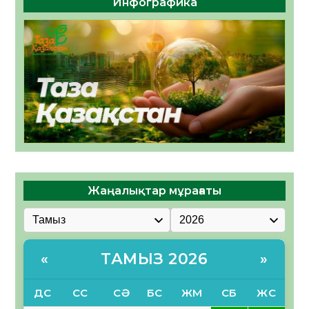
Инфографика
Жаңалықтар мұрағаты
ТАМЫЗ 2026
«
»
ДС
СС
СӘ
БС
ЖМ
СБ
ЖС