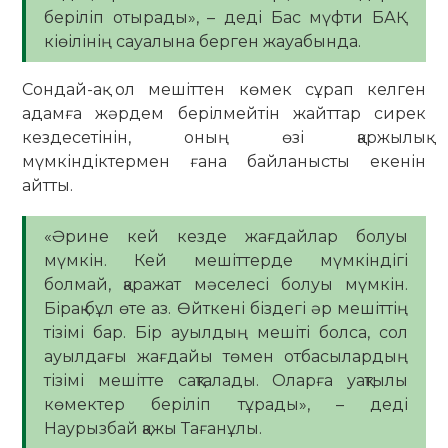
беріліп отырады», – деді Бас мүфти БАҚ
кіөілінің сауалына берген жауабында.
Сондай-ақ ол мешіттен көмек сұрап келген
адамға жәрдем берілмейтін жайттар сирек
кездесетінін, оның өзі қаржылық
мүмкіндіктермен ғана байланысты екенін
айтты.
«Әрине кей кезде жағдайлар болуы
мүмкін. Кей мешіттерде мүмкіндігі
болмай, қаражат мәселесі болуы мүмкін.
Бірақ бұл өте аз. Өйткені біздегі әр мешіттің
тізімі бар. Бір ауылдың мешіті болса, сол
ауылдағы жағдайы төмен отбасылардың
тізімі мешітте сақталады. Оларға уақтылы
көмектер беріліп тұрады», – деді
Наурызбай қажы Тағанұлы.