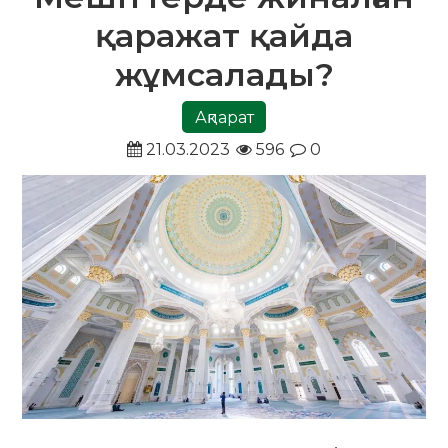
қаражат қайда
жұмсалады?
Ақпарат
21.03.2023
596
0