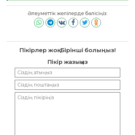
Әлеуметтік желілерде бөлісіңіз:
Пікірлер жоқ. Бірінші болыңыз!
Пікір жазыңыз