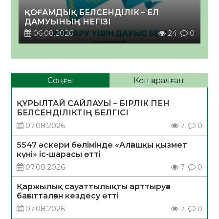
ҚОҒАМДЫҚ БЕЛСЕНДІЛІК – ЕЛ
ДАМУЫНЫҢ НЕГІЗІ
06.08.2026
24
0
Соңғы
Көп қаралған
ҚҰРЫЛТАЙ САЙЛАУЫ – БІРЛІК ПЕН
БЕЛСЕНДІЛІКТІҢ БЕЛГІСІ
07.08.2026
7
0
5547 әскери бөлімінде «Алғашқы қызмет
күні» іс-шарасы өтті
07.08.2026
7
0
Қаржылық сауаттылықты арттыруға
бағытталған кездесу өтті
07.08.2026
7
0