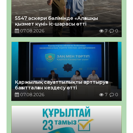
5547 әскери бөлімінде «Алғашқы
қызмет күні» іс-шарасы өтті
07.08.2026
7
0
Қаржылық сауаттылықты арттыруға
бағытталған кездесу өтті
07.08.2026
7
0