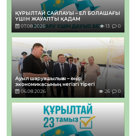
ҚҰРЫЛТАЙ САЙЛАУЫ – ЕЛ БОЛАШАҒЫ
ҮШІН ЖАУАПТЫ ҚАДАМ
07.08.2026
13
0
Ауыл шаруашылығы – өңір
экономикасының негізгі тірегі
06.08.2026
26
0