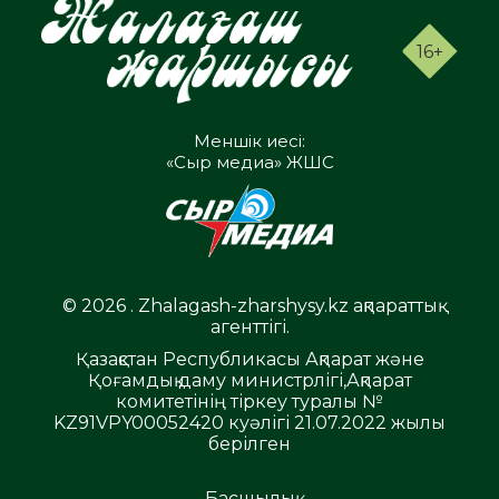
16+
Меншік иесі:
«Сыр медиа» ЖШС
© 2026 . Zhalagash-zharshysy.kz ақпараттық
агенттігі.
Қазақстан Республикасы Ақпарат және
Қоғамдық даму министрлігі,Ақпарат
комитетінің тіркеу туралы №
KZ91VPY00052420 куәлігі 21.07.2022 жылы
берілген
Басшылық