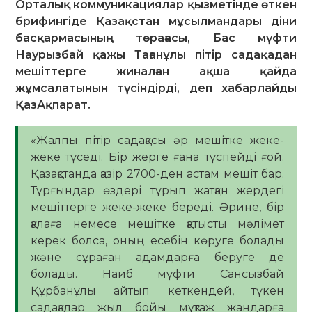
Орталық коммуникациялар қызметінде өткен
брифингіде Қазақстан мұсылмандары діни
басқармасының төрағасы, Бас мүфти
Наурызбай қажы Тағанұлы пітір садақадан
мешіттерге жиналған ақша қайда
жұмсалатынын түсіндірді, деп хабарлайды
ҚазАқпарат.
«Жалпы пітір садақасы әр мешітке жеке-
жеке түседі. Бір жерге ғана түспейді ғой.
Қазақстанда қазір 2700-ден астам мешіт бар.
Тұрғындар өздері тұрып жатқан жердегі
мешіттерге жеке-жеке береді. Әрине, бір
қалаға немесе мешітке қатысты мәлімет
керек болса, оның есебін көруге болады
және сұраған адамдарға беруге де
болады. Наиб мүфти Сансызбай
Құрбанұлы айтып кеткендей, түкен
садақалар жыл бойы мұқтаж жандарға