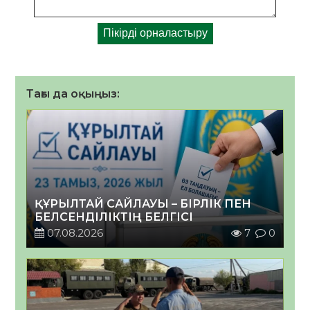
Тағы да оқыңыз:
ҚҰРЫЛТАЙ САЙЛАУЫ – БІРЛІК ПЕН
БЕЛСЕНДІЛІКТІҢ БЕЛГІСІ
07.08.2026
7
0